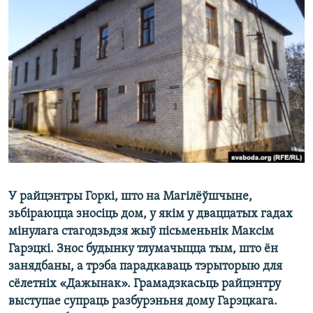
КУЛЬТУРА
МОВА
КАЛЯНДАР
НА ХВАЛЯХ СВАБОДЫ
У райцэнтры Горкі, што на Магілёўшчыне,
зьбіраюцца зносіць дом, у якім у дваццатых гадах
мінулага стагодзьдзя жыў пісьменьнік Максім
Гарэцкі. Знос будынку тлумачыцца тым, што ён
занядбаны, а трэба парадкаваць тэрыторыю для
сёлетніх «Дажынак». Грамадзкасьць райцэнтру
выступае супраць разбурэньня дому Гарэцкага.