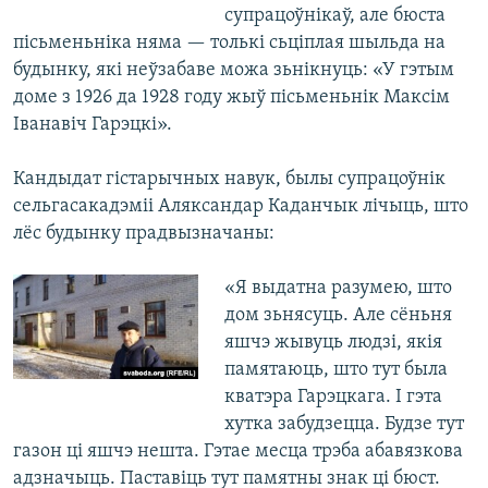
супрацоўнікаў, але бюста
пісьменьніка няма — толькі сьціплая шыльда на
будынку, які неўзабаве можа зьнікнуць: «У гэтым
доме з 1926 да 1928 году жыў пісьменьнік Максім
Іванавіч Гарэцкі».
Кандыдат гістарычных навук, былы супрацоўнік
сельгасакадэміі Аляксандар Каданчык лічыць, што
лёс будынку прадвызначаны:
«Я выдатна разумею, што
дом зьнясуць. Але сёньня
яшчэ жывуць людзі, якія
памятаюць, што тут была
кватэра Гарэцкага. І гэта
хутка забудзецца. Будзе тут
газон ці яшчэ нешта. Гэтае месца трэба абавязкова
адзначыць. Паставіць тут памятны знак ці бюст.