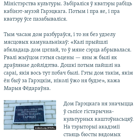
Міністэрства культуры. Зьбіраліся ў кватэры рабіць
кабінэт-музэй Гарэцкага. Потым і пра яе, і пра
кватэру ўсе пазабываліся.
Тым часам дом разбураўся, і то ня без удзелу
мясцовых камунальнікаў: «Калі прыйшлі
абкладаць дом цэглай, то ў мяне сэрца абрывалася.
Рвалі жыўцом гэтыя сьцены — яны ж былі як
драўлянае дойлідзтва. Дошкі потым пайшлі на
сараі, якія вось тут побач былі. Гэты дом такім, якім
ён быў за Гарэцкім, ніколі ўжо ня будзе», кажа
Марыя Фёдараўна.
Дом Гарэцкага ня значыцца
ў сьпісе гістарычна-
культурных каштоўнасьцяў.
На тэрыторыі акадэміі
стаяць бюсты вядомых