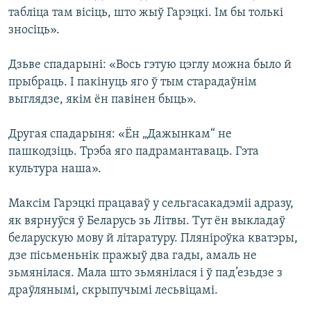
табліца там вісіць, што жыў Гарэцкі. Ім бы толькі
зносіць».
Дзьве спадарыні: «Вось гэтую цэглу можна было й
прыбраць. І пакінуць яго ў тым старадаўнім
выглядзе, якім ён павінен быць».
Другая спадарыня: «Ён „Дажынкам“ не
пашкодзіць. Трэба яго падрамантаваць. Гэта
культура наша».
Максім Гарэцкі працаваў у сельгасакадэміі адразу,
як вярнуўся ў Беларусь зь Літвы. Тут ён выкладаў
беларускую мову й літаратуру. Пляніроўка кватэры,
дзе пісьменьнік пражыў два гады, амаль не
зьмянілася. Мала што зьмянілася і ў пад’езьдзе з
драўлянымі, скрыпучымі лесьвіцамі.