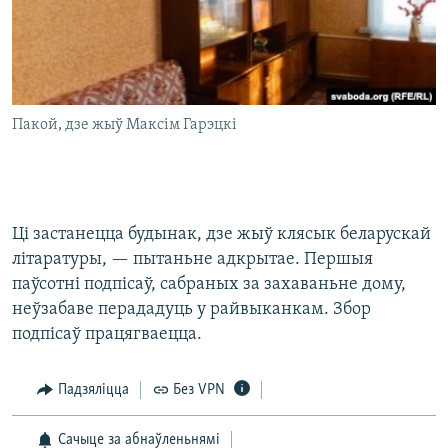
Пакой, дзе жыў Максім Гарэцкі
Ці застанецца будынак, дзе жыў клясык беларускай
літаратуры, — пытаньне адкрытае. Першыя
паўсотні подпісаў, сабраных за захаваньне дому,
неўзабаве перададуць у райвыканкам. Збор
подпісаў працягваецца.
Падзяліцца
Без VPN
Сачыце за абнаўленьнямі