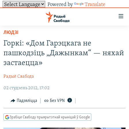
Powered by
Translate
Лінкі
ўнівэрсальнага
доступу
ЛЮДЗІ
НАВІНЫ
Перайсьці
Горкі: «Дом Гарэцкага не
да
ТОЛЬКІ НА СВАБОДЗЕ
УСЕ НАВІНЫ
пашкодзіць „Дажынкам“ — няхай
галоўнага
СУВЯЗЬ
ВІДЭА І ФОТА
ТЭСТЫ
зьместу
застаецца»
Перайсьці
ПАДПІСАЦЦА
ЛЮДЗІ
БЛОГІ
АБЫСЬЦІ БЛЯКАВАНЬНЕ
да
Радыё Свабода
ПАЛІТЫКА
ГІСТОРЫЯ НА СВАБОДЗЕ
ПАДЗЯЛІЦЦА ІНФАРМАЦЫЯЙ
RSS
галоўнай
САЧЫЦЕ ЗА АБНАЎЛЕНЬНЯМІ
02 студзень 2012, 17:02
навігацыі
ЭКАНОМІКА
ПАДКАСТЫ
ПАДКАСТЫ
Перайсьці
ВАЙНА
КНІГІ
FACEBOOK
Падзяліцца
Без VPN
да
БЕЛАРУСЫ НА ВАЙНЕ
АЎДЫЁКНІГІ
TWITTER
пошуку
Зрабіце Свабоду прыярытэтнай крыніцай ў Google
ПАЛІТВЯЗЬНІ
PREMIUM
Усе сайты РС/РСЭ