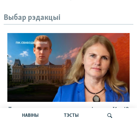
Выбар рэдакцыі
Лукашэнка стварае акадэмію для Колі?
НАВІНЫ
ТЭСТЫ
Брат будуе бізнэс на $10 млн.
Wildberries сьпяшаецца ў Беларусь.
Навіны 5 жніўня