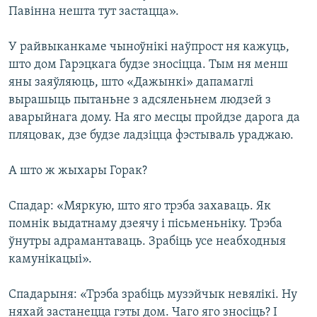
Павінна нешта тут застацца».
У райвыканкаме чыноўнікі наўпрост ня кажуць,
што дом Гарэцкага будзе зносіцца. Тым ня менш
яны заяўляюць, што «Дажынкі» дапамаглі
вырашыць пытаньне з адсяленьнем людзей з
аварыйнага дому. На яго месцы пройдзе дарога да
пляцовак, дзе будзе ладзіцца фэстываль ураджаю.
А што ж жыхары Горак?
Спадар: «Мяркую, што яго трэба захаваць. Як
помнік выдатнаму дзеячу і пісьменьніку. Трэба
ўнутры адрамантаваць. Зрабіць усе неабходныя
камунікацыі».
Спадарыня: «Трэба зрабіць музэйчык невялікі. Ну
няхай застанецца гэты дом. Чаго яго зносіць? І