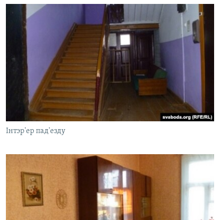
Інтэр'ер пад'езду