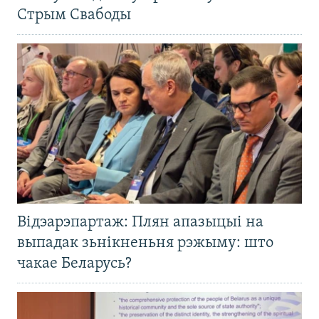
Стрым Свабоды
Відэарэпартаж: Плян апазыцыі на
выпадак зьнікненьня рэжыму: што
чакае Беларусь?