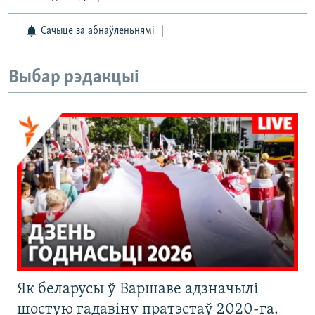
Сачыце за абнаўленьнямі
Выбар рэдакцыі
Як беларусы ў Варшаве адзначылі
шостую гадавіну пратэстаў 2020-га.