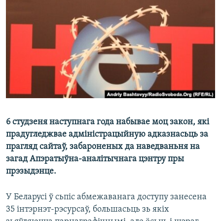
КУЛЬТУРА
МОВА
КАЛЯНДАР
НА ХВАЛЯХ СВАБОДЫ
6 студзеня наступнага года набывае моц закон, які
прадугледжвае адміністрацыйную адказнасьць за
прагляд сайтаў, забароненых да наведваньня на
загад Апэратыўна-аналітычнага цэнтру пры
прэзыдэнце.
У Беларусі ў сьпіс абмежаванага доступу занесена
35 інтэрнэт-рэсурсаў, большасьць зь якіх