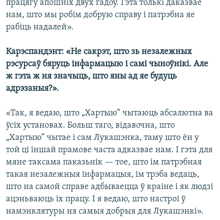
працягу апошніх двух гадоў. Гэта толькі даказвае
нам, што мы робім добрую справу і патрэбна яе
рабіць надалей».
Карэспандэнт: «Не сакрэт, што зь незалежных
рэсурсаў бяруць інфармацыю і самі чыноўнікі. Але
ж гэта ж ня значыць, што яны ад яе будуць
адрэзаныя?».
«Так, я ведаю, што „Хартыю“ чытаюць абсалютна ва
ўсіх установах. Больш таго, відавочна, што
„Хартыю“ чытае і сам Лукашэнка, таму што ён у
той ці іншай прамове часта адказвае нам. І гэта для
мяне таксама паказьнік — тое, што ім патрэбная
такая незалежныя інфармацыя, ім трэба ведаць,
што на самой справе адбываецца ў краіне і як людзі
ацэньваюць іх працу. І я ведаю, што настроі ў
намэнклятуры ня самыя добрыя для Лукашэнкі».