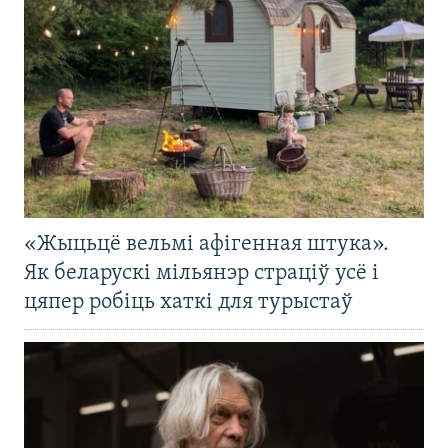
«Жыцьцё вельмі афігенная штука».
Як беларускі мільянэр страціў усё і
цяпер робіць хаткі для турыстаў