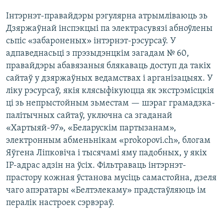
Інтэрнэт-правайдэры рэгулярна атрымліваюць зь
Дзяржаўнай інспэкцыі па электрасувязі абноўлены
сьпіс «забароненых» інтэрнэт-рэсурсаў. У
адпаведнасьці з прэзыдэнцкім загадам № 60,
правайдэры абавязаныя блякаваць доступ да такіх
сайтаў у дзяржаўных ведамствах і арганізацыях. У
ліку рэсурсаў, якія клясыфікуюцца як экстрэмісцкія
ці зь непрыстойным зьместам — шэраг грамадзка-
палітычных сайтаў, уключна са згаданай
«Хартыяй-97», «Беларускім партызанам»,
электронным абменьнікам «prokopovi.ch», блогам
Яўгена Ліпковіча і тысячамі яму падобных, у якіх
IP-адрас адзін на ўсіх. Фільтраваць інтэрнэт-
прастору кожная ўстанова мусіць самастойна, дзеля
чаго апэратары «Белтэлекаму» прадстаўляюць ім
пералік настроек сэрвэраў.