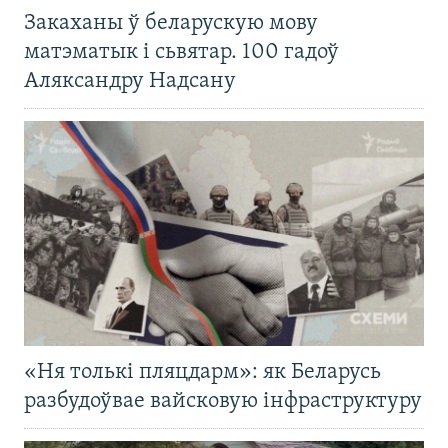
Закаханы ў беларускую мову
матэматык і сьвятар. 100 гадоў
Аляксандру Надсану
«Ня толькі пляцдарм»: як Беларусь
разбудоўвае вайсковую інфраструктуру