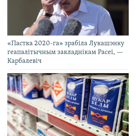
«Пастка 2020-га» зрабіла Лукашэнку
геапалітычным закладнікам Расеі, —
Карбалевіч