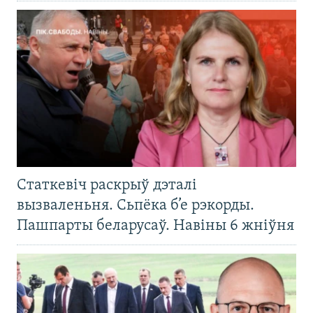
Статкевіч раскрыў дэталі
вызваленьня. Сьпёка б’е рэкорды.
Пашпарты беларусаў. Навіны 6 жніўня