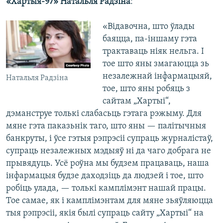
«Хартыя-97» Натальля Радзіна
:
«Відавочна, што ўлады
баяцца, па-іншаму гэта
трактаваць ніяк нельга. І
тое што яны змагаюцца зь
незалежнай інфармацыяй,
Натальля Радзіна
тое, што яны робяць з
сайтам „Хартыі“,
дэманструе толькі слабасьць гэтага рэжыму. Для
мяне гэта паказьнік таго, што яны — палітычныя
банкруты, і ўсе гэтыя рэпрэсіі супраць журналістаў,
супраць незалежных мэдыяў ні да чаго добрага не
прывядуць. Усё роўна мы будзем працаваць, наша
інфармацыя будзе даходзіць да людзей і тое, што
робіць улада, — толькі камплімэнт нашай працы.
Тое самае, як і камплімэнтам для мяне зьяўляюцца
тыя рэпрэсіі, якія былі супраць сайту „Хартыі“ на