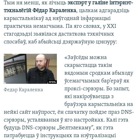
Тым ня менш, як лічыць
экспэрт у галіне інтэрнэт-
тэхналёгій Фёдар Караленка
, цалкам адгарадзіць
карыстальнікаў ад няўгоднай інфармацыі
практычна немагчыма. Па яго словах, у ХХІ
стагодзьдзі зьявілася дастаткова тэхнічных
спосабаў, каб абыйсьці дзяржаўную цэнзуру:
«Заўсёды можна
скарыстацца такім
вядомым сродкам абыходу
ўсемагчымых бар’ераў як
проксі-сэрвэры. Бо запыт,
Федар Караленка
які накіроўваецца з
браўзэра карыстальніка на
нейкі сайт наўпрост, ён спачатку пойдзе праз DNS-
сэрвэры, усталяваныя ў яго настройках. Калі гэта
будуць DNS-сэрвэры „Белтэлекаму“, як гэта
патрабуецца ў інструкцыях па нэўтралізацыі