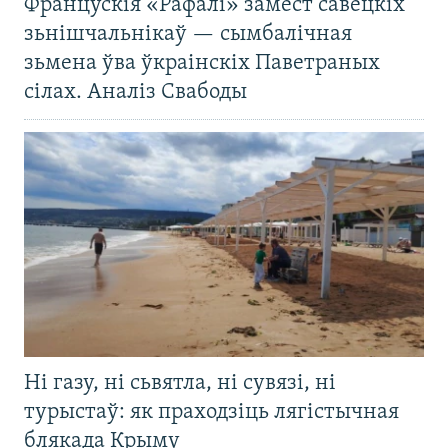
Францускія «Рафалі» замест савецкіх
зьнішчальнікаў — сымбалічная
зьмена ўва ўкраінскіх Паветраных
сілах. Аналіз Свабоды
Ні газу, ні сьвятла, ні сувязі, ні
турыстаў: як праходзіць лягістычная
блякада Крыму