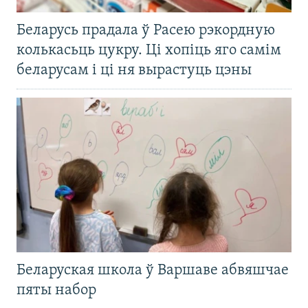
Беларусь прадала ў Расею рэкордную
колькасьць цукру. Ці хопіць яго самім
беларусам і ці ня вырастуць цэны
Беларуская школа ў Варшаве абвяшчае
пяты набор