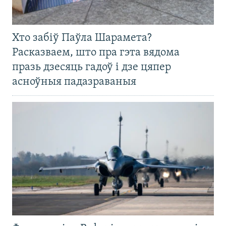
Хто забіў Паўла Шарамета?
Расказваем, што пра гэта вядома
празь дзесяць гадоў і дзе цяпер
асноўныя падазраваныя