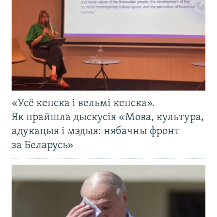
«Усё кепска і вельмі кепска».
Як прайшла дыскусія «Мова, культура,
адукацыя і мэдыя: нябачны фронт
за Беларусь»