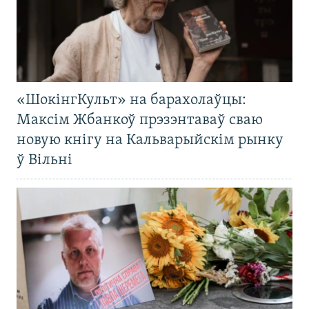
«ШокінгКульт» на барахолаўцы:
Максім Жбанкоў прэзэнтаваў сваю
новую кнігу на Кальварыйскім рынку
ў Вільні