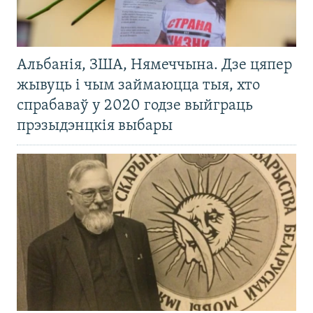
Альбанія, ЗША, Нямеччына. Дзе цяпер
жывуць і чым займаюцца тыя, хто
спрабаваў у 2020 годзе выйграць
прэзыдэнцкія выбары