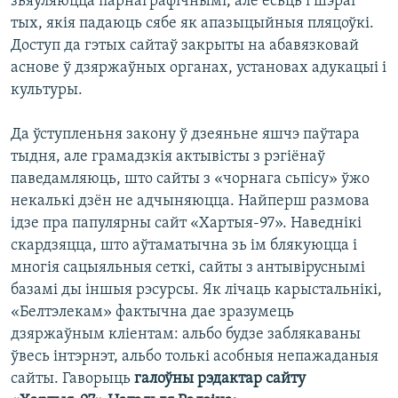
зьяўляюцца парнаграфічнымі, але ёсьць і шэраг
тых, якія падаюць сябе як апазыцыйныя пляцоўкі.
Доступ да гэтых сайтаў закрыты на абавязковай
аснове ў дзяржаўных органах, установах адукацыі і
культуры.
Да ўступленьня закону ў дзеяньне яшчэ паўтара
тыдня, але грамадзкія актывісты з рэгіёнаў
паведамляюць, што сайты з «чорнага сьпісу» ўжо
некалькі дзён не адчыняюцца. Найперш размова
ідзе пра папулярны сайт «Хартыя-97». Наведнікі
скардзяцца, што аўтаматычна зь ім блякуюцца і
многія сацыяльныя сеткі, сайты з антывіруснымі
базамі ды іншыя рэсурсы. Як лічаць карыстальнікі,
«Белтэлекам» фактычна дае зразумець
дзяржаўным кліентам: альбо будзе заблякаваны
ўвесь інтэрнэт, альбо толькі асобныя непажаданыя
сайты. Гаворыць
галоўны рэдактар сайту