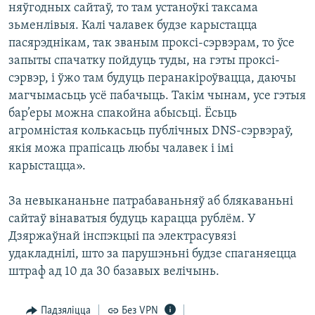
няўгодных сайтаў, то там устаноўкі таксама
зьменлівыя. Калі чалавек будзе карыстацца
пасярэднікам, так званым проксі-сэрвэрам, то ўсе
запыты спачатку пойдуць туды, на гэты проксі-
сэрвэр, і ўжо там будуць перанакіроўвацца, даючы
магчымасьць усё пабачыць. Такім чынам, усе гэтыя
бар’еры можна спакойна абысьці. Ёсьць
агромністая колькасьць публічных DNS-сэрвэраў,
якія можа прапісаць любы чалавек і імі
карыстацца».
За невыкананьне патрабаваньняў аб блякаваньні
сайтаў вінаватыя будуць карацца рублём. У
Дзяржаўнай інспэкцыі па электрасувязі
удакладнілі, што за парушэньні будзе спаганяецца
штраф ад 10 да 30 базавых велічынь.
Падзяліцца
Без VPN