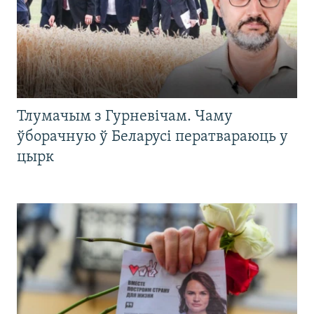
Тлумачым з Гурневічам. Чаму
ўборачную ў Беларусі ператвараюць у
цырк