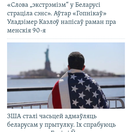
«Слова „экстрэмізм“ у Беларусі
страціла сэнс». Аўтар «Гопнікаў»
Уладзімер Казлоў напісаў раман пра
менскія 90-я
ЗША сталі часьцей адмаўляць
беларусам у прытулку. Іх спрабуюць