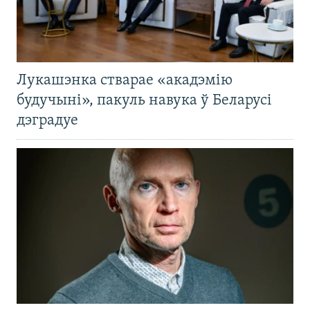
Лукашэнка стварае «акадэмію
будучыні», пакуль навука ў Беларусі
дэградуе