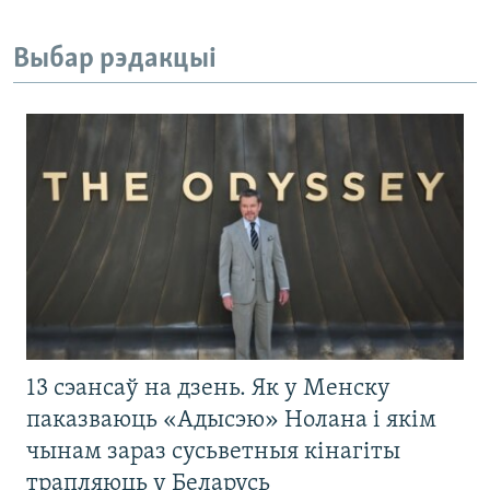
Выбар рэдакцыі
13 сэансаў на дзень. Як у Менску
паказваюць «Адысэю» Нолана і якім
чынам зараз сусьветныя кінагіты
трапляюць у Беларусь