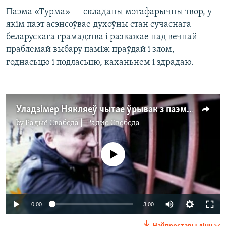
Паэма «Турма» — складаны мэтафарычны твор, у
якім паэт асэнсоўвае духоўны стан сучаснага
беларускага грамадзтва і разважае над вечнай
праблемай выбару паміж праўдай і злом,
годнасьцю і подласьцю, каханьнем і здрадаю.
Уладзімер Някляеў чытае ўрывак з паэмы «Турма»
by
Радыё Свабода || Радио Свобода
No media source currently available
0:00
3:00