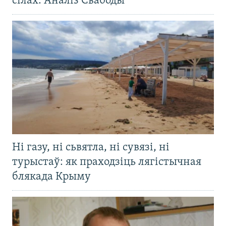
сілах. Аналіз Свабоды
Ні газу, ні сьвятла, ні сувязі, ні
турыстаў: як праходзіць лягістычная
блякада Крыму