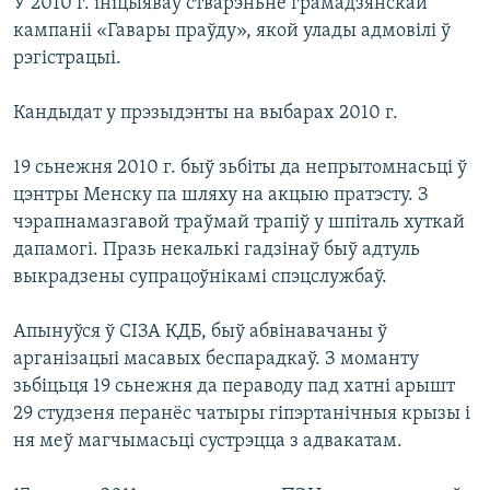
У 2010 г. ініцыяваў стварэньне грамадзянскай
кампаніі «Гавары праўду», якой улады адмовілі ў
рэгістрацыі.
Кандыдат у прэзыдэнты на выбарах 2010 г.
19 сьнежня 2010 г. быў зьбіты да непрытомнасьці ў
цэнтры Менску па шляху на акцыю пратэсту. З
чэрапнамазгавой траўмай трапіў у шпіталь хуткай
дапамогі. Празь некалькі гадзінаў быў адтуль
выкрадзены супрацоўнікамі спэцслужбаў.
Апынуўся ў СІЗА КДБ, быў абвінавачаны ў
арганізацыі масавых беспарадкаў. З моманту
зьбіцьця 19 сьнежня да пераводу пад хатні арышт
29 студзеня перанёс чатыры гіпэртанічныя крызы і
ня меў магчымасьці сустрэцца з адвакатам.