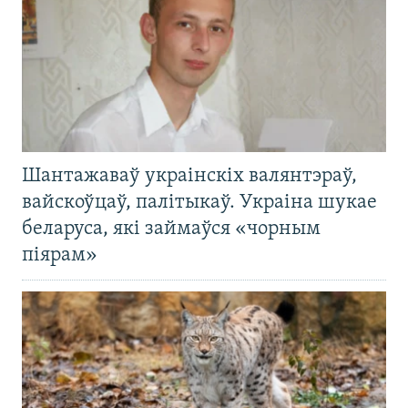
Шантажаваў украінскіх валянтэраў,
вайскоўцаў, палітыкаў. Украіна шукае
беларуса, які займаўся «чорным
піярам»