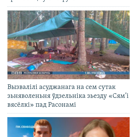
Вызвалілі асуджанага на сем сутак
зьняволеньня ўдзельніка зьезду «Сям’і
вясёлкі» пад Расонамі