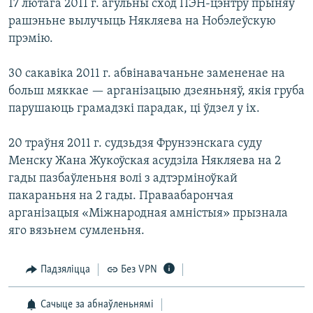
17 лютага 2011 г. агульны сход ПЭН-цэнтру прыняў
рашэньне вылучыць Някляева на Нобэлеўскую
прэмію.
30 сакавіка 2011 г. абвінавачаньне замененае на
больш мяккае — арганізацыю дзеяньняў, якія груба
парушаюць грамадзкі парадак, ці ўдзел у іх.
20 траўня 2011 г. судзьдзя Фрунзэнскага суду
Менску Жана Жукоўская асудзіла Някляева на 2
гады пазбаўленьня волі з адтэрміноўкай
пакараньня на 2 гады. Праваабарончая
арганізацыя «Міжнародная амністыя» прызнала
яго вязьнем сумленьня.
Падзяліцца
Без VPN
Сачыце за абнаўленьнямі