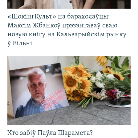
«ШокінгКульт» на барахолаўцы:
Максім Жбанкоў прэзэнтаваў сваю
новую кнігу на Кальварыйскім рынку
ў Вільні
Хто забіў Паўла Шарамета?