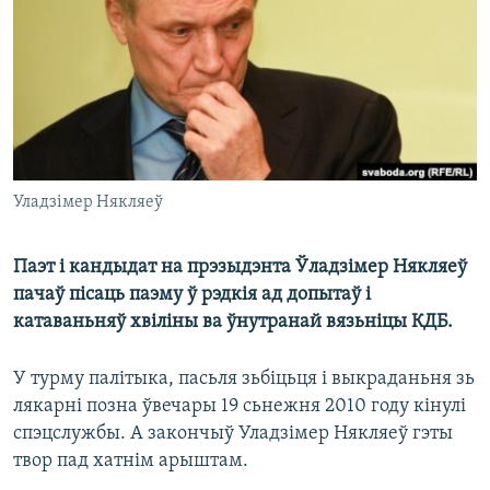
КУЛЬТУРА
МОВА
КАЛЯНДАР
НА ХВАЛЯХ СВАБОДЫ
Уладзімер Някляеў
Паэт і кандыдат на прэзыдэнта Ўладзімер Някляеў
пачаў пісаць паэму ў рэдкія ад допытаў і
катаваньняў хвіліны ва ўнутранай вязьніцы КДБ.
У турму палітыка, пасьля зьбіцьця і выкраданьня зь
лякарні позна ўвечары 19 сьнежня 2010 году кінулі
спэцслужбы. А закончыў Уладзімер Някляеў гэты
твор пад хатнім арыштам.