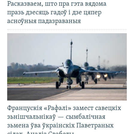
Расказваем, што пра гэта вядома
празь дзесяць гадоў і дзе цяпер
асноўныя падазраваныя
Францускія «Рафалі» замест савецкіх
зьнішчальнікаў — сымбалічная
зьмена ўва ўкраінскіх Паветраных