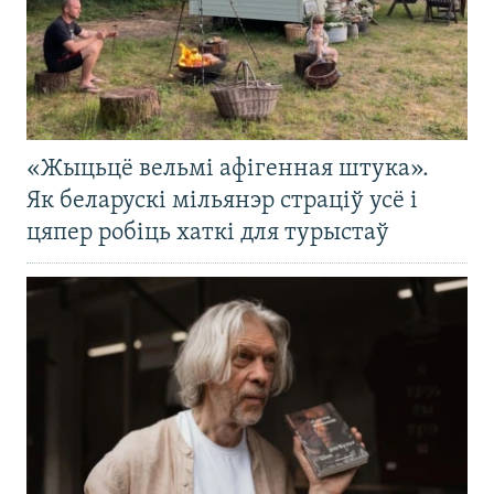
«Жыцьцё вельмі афігенная штука».
Як беларускі мільянэр страціў усё і
цяпер робіць хаткі для турыстаў