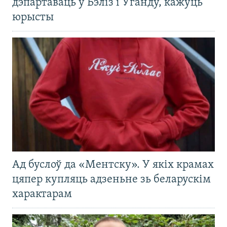
дэпартаваць у Бэліз і Ўганду, кажуць
юрысты
Ад буслоў да «Ментску». У якіх крамах
цяпер купляць адзеньне зь беларускім
характарам