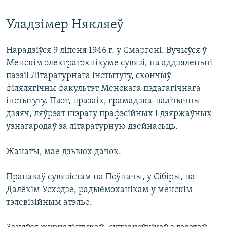
Уладзімер Някляеў
Нарадзіўся 9 ліпеня 1946 г. у Смаргоні. Вучыўся ў
Менскім электратэхнікуме сувязі, на аддзяленьні
паэзіі Літаратурнага інстытуту, скончыў
філялягічны факультэт Менскага пэдагагічнага
інстытуту. Паэт, празаік, грамадзка-палітычны
дзяяч, ляўрэат шэрагу прафэсійных і дзяржаўных
узнагародаў за літаратурную дзейнасьць.
Жанаты, мае дзьвюх дачок.
Працаваў сувязістам на Поўначы, у Сібіры, на
Далёкім Усходзе, радыёмэханікам у менскім
тэлевізійным атэлье.