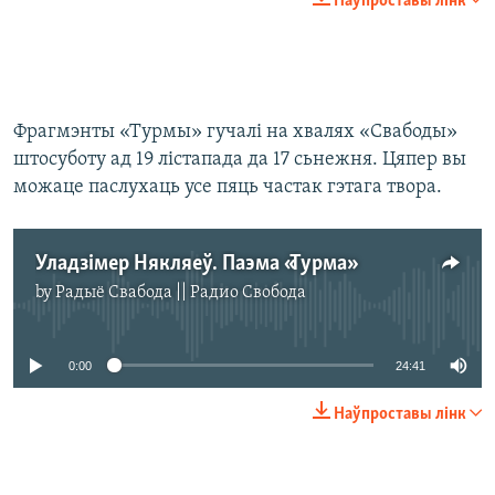
Наўпроставы лінк
Фрагмэнты «Турмы» гучалі на хвалях «Свабоды»
штосуботу ад 19 лістапада да 17 сьнежня. Цяпер вы
можаце паслухаць усе пяць частак гэтага твора.
Уладзімер Някляеў. Паэма «Турма»
by
Радыё Свабода || Радио Свобода
No media source currently available
0:00
24:41
Наўпроставы лінк