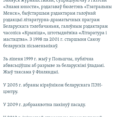
Заняўся журналістыкай, супрацоўнічаў з газэтай
«Знамя юности», рэдагаваў бюлетэнь «Тэатральны
Менск», быўстаршым рэдактарам галоўнай
рэдакцыі літаратурна-драматычных праграм
Беларускага тэлебачаньня, галоўным рэдактарам
часопіса «Крыніца», штотыднёвіка «Літаратура і
мастацтва». З 1998 па 2001 г. старшыня Саюзу
беларускіх пісьменьнікаў.
Зь ліпеня 1999 г. жыў у Польшчы, публічна
абвясьціўшы аб разрыве зь беларускімі ўладамі.
Жыў таксама ў Фінляндыі.
У 2005 г. абраны кіраўніком беларускага ПЭН-
цэнтру.
У 2009 г. добраахвотна пакінуў пасаду.