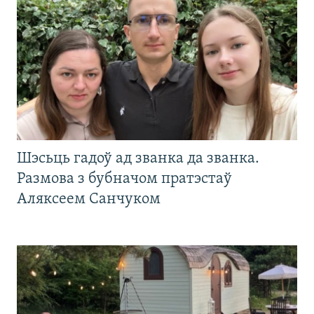
Шэсьць гадоў ад званка да званка.
Размова з бубначом пратэстаў
Аляксеем Санчуком