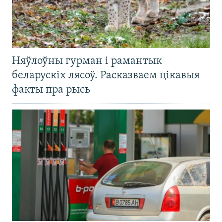
Няўлоўны гурман і рамантык
беларускіх лясоў. Расказваем цікавыя
факты пра рысь