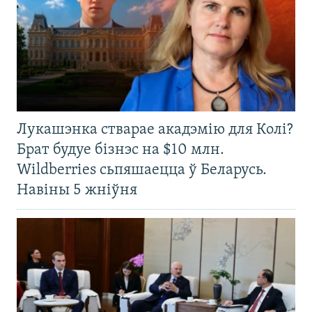
Лукашэнка стварае акадэмію для Колі?
Брат будуе бізнэс на $10 млн.
Wildberries сьпяшаецца ў Беларусь.
Навіны 5 жніўня