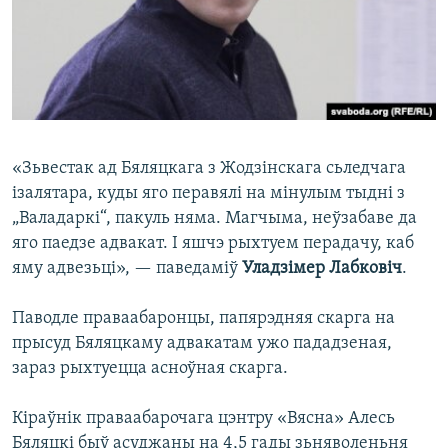
«Зьвестак ад Бяляцкага з Жодзінскага сьледчага
ізалятара, куды яго перавялі на мінулым тыдні з
„Валадаркі“, пакуль няма. Магчыма, неўзабаве да
яго паедзе адвакат. І яшчэ рыхтуем перадачу, каб
яму адвезьці», — паведаміў
Уладзімер Лабковіч
.
Паводле праваабаронцы, папярэдняя скарга на
прысуд Бяляцкаму адвакатам ужо пададзеная,
зараз рыхтуецца асноўная скарга.
Кіраўнік праваабарочага цэнтру «Вясна» Алесь
Бяляцкі быў асуджаны на 4,5 гады зьняволеньня