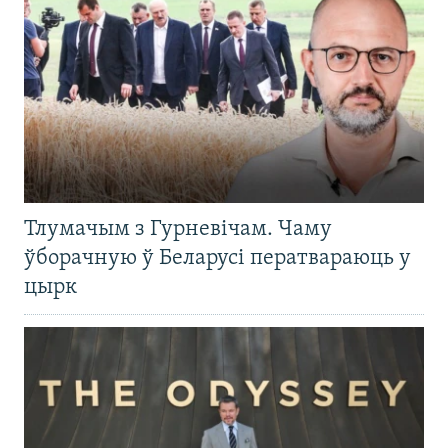
Тлумачым з Гурневічам. Чаму
ўборачную ў Беларусі ператвараюць у
цырк