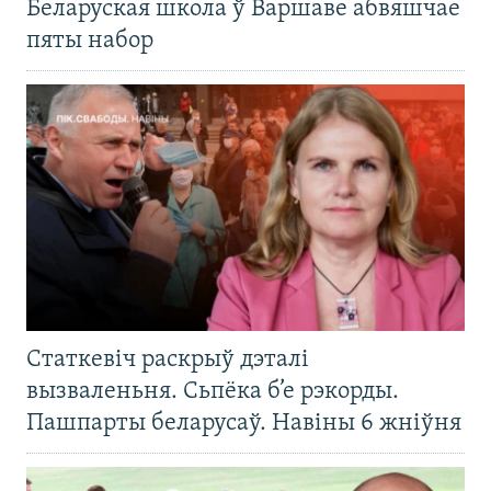
Беларуская школа ў Варшаве абвяшчае
пяты набор
Статкевіч раскрыў дэталі
вызваленьня. Сьпёка б’е рэкорды.
Пашпарты беларусаў. Навіны 6 жніўня