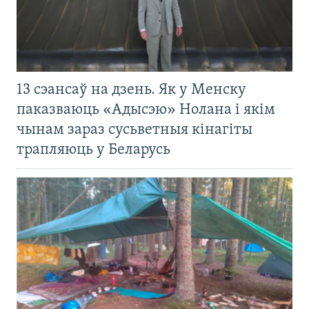
13 сэансаў на дзень. Як у Менску
паказваюць «Адысэю» Нолана і якім
чынам зараз сусьветныя кінагіты
трапляюць у Беларусь