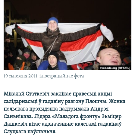
КУЛЬТУРА
МОВА
КАЛЯНДАР
НА ХВАЛЯХ СВАБОДЫ
19 сьнежня 2011, ілюстрацыйнае фота
Мікалай Статкевіч заклікае правесьці акцыі
салідарнасьці ў гадавіну разгону Плошчы. Жонка
польскага прэзыдэнта падтрымала Андрэя
Саньнікава. Лідэра «Маладога фронту» Зьміцер
Дашкевіч вітае адзначэньне калегамі гадавінаў
Слуцкага паўстаньня.