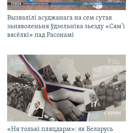
Вызвалілі асуджанага на сем сутак
зьняволеньня ўдзельніка зьезду «Сям’і
вясёлкі» пад Расонамі
«Ня толькі пляцдарм»: як Беларусь