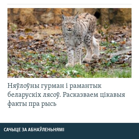
Няўлоўны гурман і рамантык
беларускіх лясоў. Расказваем цікавыя
факты пра рысь
САЧЫЦЕ ЗА АБНАЎЛЕНЬНЯМІ