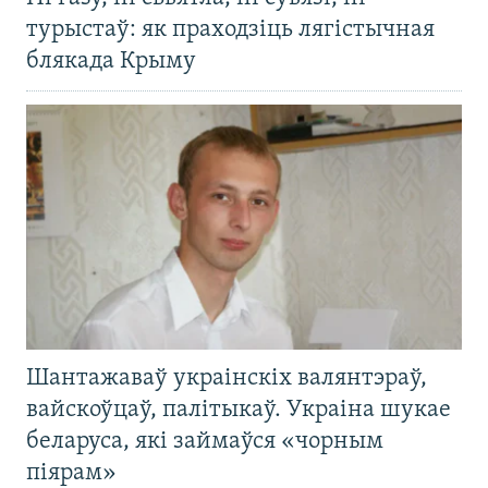
турыстаў: як праходзіць лягістычная
блякада Крыму
Шантажаваў украінскіх валянтэраў,
вайскоўцаў, палітыкаў. Украіна шукае
беларуса, які займаўся «чорным
піярам»