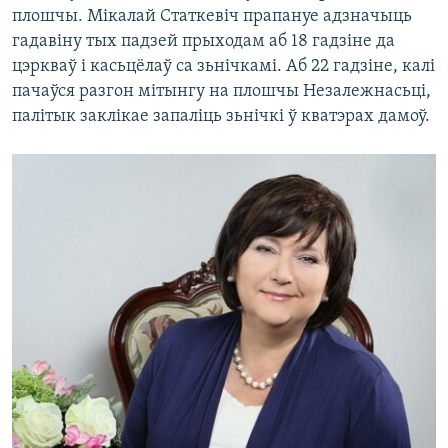
плошчы. Мікалай Статкевіч прапануе адзначыць
гадавіну тых падзей прыходам аб 18 гадзіне да
цэркваў і касьцёлаў са зьнічкамі. Аб 22 гадзіне, калі
пачаўся разгон мітынгу на плошчы Незалежнасьці,
палітык заклікае запаліць зьнічкі ў кватэрах дамоў.