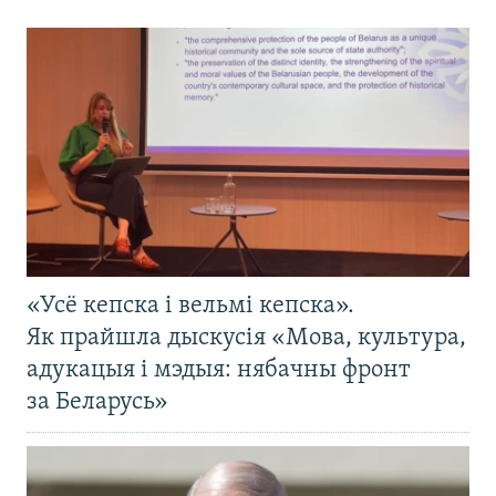
«Усё кепска і вельмі кепска».
Як прайшла дыскусія «Мова, культура,
адукацыя і мэдыя: нябачны фронт
за Беларусь»