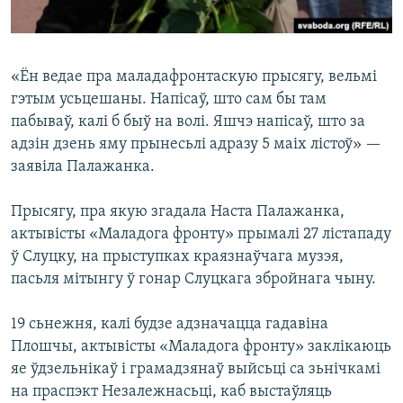
«Ён ведае пра маладафронтаскую прысягу, вельмі
гэтым усьцешаны. Напісаў, што сам бы там
пабываў, калі б быў на волі. Яшчэ напісаў, што за
адзін дзень яму прынесьлі адразу 5 маіх лістоў» —
заявіла Палажанка.
Прысягу, пра якую згадала Наста Палажанка,
актывісты «Маладога фронту» прымалі 27 лістападу
ў Слуцку, на прыступках краязнаўчага музэя,
пасьля мітынгу ў гонар Слуцкага збройнага чыну.
19 сьнежня, калі будзе адзначацца гадавіна
Плошчы, актывісты «Маладога фронту» заклікаюць
яе ўдзельнікаў і грамадзянаў выйсьці са зьнічкамі
на праспэкт Незалежнасьці, каб выстаўляць