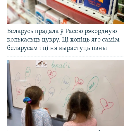
Беларусь прадала ў Расею рэкордную
колькасьць цукру. Ці хопіць яго самім
беларусам і ці ня вырастуць цэны