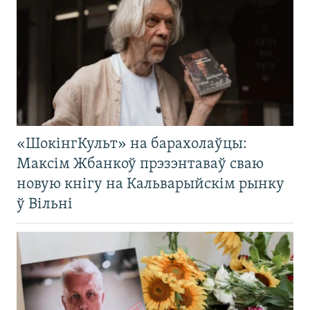
«ШокінгКульт» на барахолаўцы:
Максім Жбанкоў прэзэнтаваў сваю
новую кнігу на Кальварыйскім рынку
ў Вільні