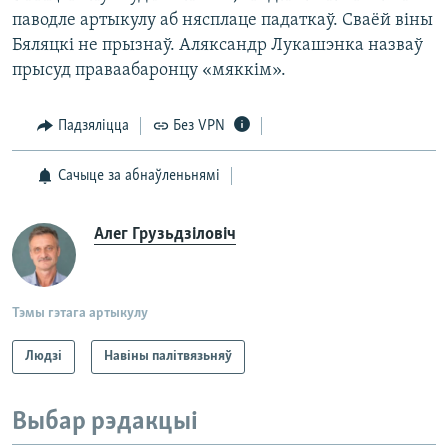
паводле артыкулу аб нясплаце падаткаў. Сваёй віны
Бяляцкі не прызнаў. Аляксандр Лукашэнка назваў
прысуд праваабаронцу «мяккім».
Падзяліцца
Без VPN
Сачыце за абнаўленьнямі
Алег Грузьдзіловіч
Тэмы гэтага артыкулу
Людзі
Навіны палітвязьняў
Выбар рэдакцыі