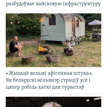
разбудоўвае вайсковую інфраструктуру
«Жыцьцё вельмі афігенная штука».
Як беларускі мільянэр страціў усё і
цяпер робіць хаткі для турыстаў