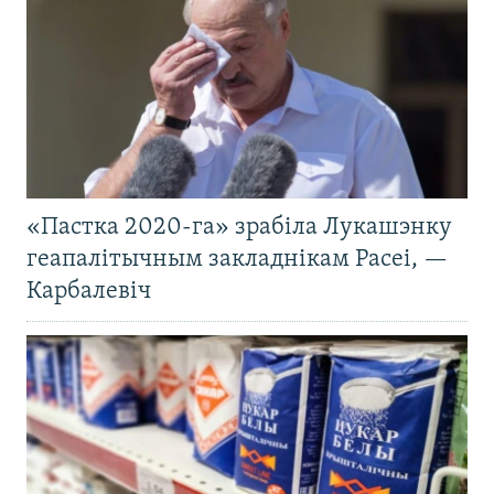
«Пастка 2020-га» зрабіла Лукашэнку
геапалітычным закладнікам Расеі, —
Карбалевіч