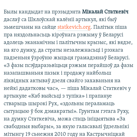
Былы кандыдат на прэзыдэнта
Мікалай Статкевіч
даслаў са Шклоўскай калёніі артыкул, які быў
зьмешчаны на сайце
statkevich.org
. Палітык піша
пра няздольнасьць кіроўнага рэжыму ў Беларусі
адолець эканамічны і палітычны крызыс, які вядзе,
на яго думку, да страты незалежнасьці і рэзкага
падзеньня ўзроўню жыцьця грамадзянаў Беларусі.
«З фазы псэўдаразьвіцьця рэжым перайшоў да фазы
назапашваньня пазык і продажу найбольш
ліквідных актываў дзеля свайго захаваньня на
нейкі дадатковы час», — піша Мікалай Статкевіч у
артыкуле «Каб выйсьці з тупіка» і прапануе
стварыць шырокі Рух, «здольны пераламаць
сытуацыю ў бок дэмакратыі». Грунтам гэтага Руху,
на думку Статкевіча, можа стаць ініцыятыва «За
свабодныя выбары», за якую галасавалі ўдзельнікі
мітынгу 19 сьнежня 2010 году на Кастрычніцкай