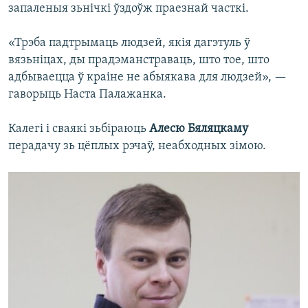
запаленыя зьнічкі ўздоўж праезнай часткі.
«Трэба падтрымаць людзей, якія дагэтуль ў
вязьніцах, ды прадэманстраваць, што тое, што
адбываецца ў краіне не абыякава для людзей», —
гаворыць Наста Палажанка.
Калегі і сваякі зьбіраюць
Алесю Бяляцкаму
перадачу зь цёплых рэчаў, неабходных зімою.