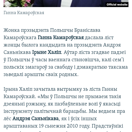
Ганна Камароўская
Жонка прэзыдэнта Польшчы Браніслава
Камароўскага
Ганна Камароўская
даслала ліст
жонцы былога кандыдата на прэзыдэнта Андрэя
Саньнікава
Ірыне Халіп
. Аўтар ліста згадвае падзеі
ў Польшчы ў часы ваеннага становішча, калі сем’і
польскіх змагароў за свабоду і дэмакратыю таксама
зьведалі арышты сваіх родных.
Ірына Халіп зачытала вытрымку зь ліста Ганны
Камароўскай. «Мы ў Польшчы не прымаем такія
дзеяньні рэжыму, як пазбаўленьне волі ў якасьці
інструмэнту палітычнай барацьбы. Мы ведаем пра
лёс
Андрэя Саньнікава
, як і ўсіх іншых
арыштаваных 19 сьнежня 2010 году. Прадстаўнікі