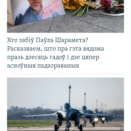
Хто забіў Паўла Шарамета?
Расказваем, што пра гэта вядома
празь дзесяць гадоў і дзе цяпер
асноўныя падазраваныя