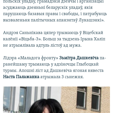
польскіх уладаў, грамадзкія дзеячы і арганізацыі
асуджаюць дзеяньні беларускіх уладаў, якія
парушаюць базавыя правы і свабоды, і патрабуюць
вызваленьня палітычных апанэнтаў Лукашэнкі».
Андрэя Саньнікава цяпер трымаюць ў Віцебскай
калёніі «Віцьба-3». Больш за тыдзень Ірына Халіп
не атрымлівала адтуль лістоў ад мужа.
Лідэра «Маладога фронту»
Зьмітра Дашкевіча
па-
ранейшаму трымаюць у адзіночцы Глыбоцкай
турмы. Апошні ліст ад Дашкевіча ягоная нявеста
Наста Палажанка
атрымала 3 сьнежня.