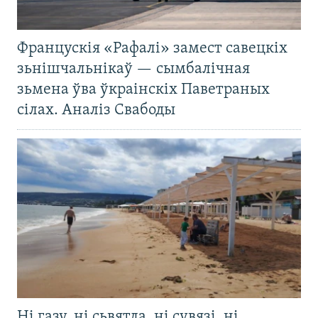
Францускія «Рафалі» замест савецкіх
зьнішчальнікаў — сымбалічная
зьмена ўва ўкраінскіх Паветраных
сілах. Аналіз Свабоды
Ні газу, ні сьвятла, ні сувязі, ні