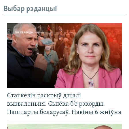
Выбар рэдакцыі
Статкевіч раскрыў дэталі
вызваленьня. Сьпёка б’е рэкорды.
Пашпарты беларусаў. Навіны 6 жніўня