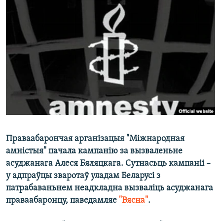
КУЛЬТУРА
МОВА
КАЛЯНДАР
НА ХВАЛЯХ СВАБОДЫ
Праваабарончая арганізацыя "Міжнародная
амністыя" пачала кампанію за вызваленьне
асуджанага Алеся Бяляцкага. Сутнасьць кампаніі –
у адпраўцы зваротаў уладам Беларусі з
патрабаваньнем неадкладна вызваліць асуджанага
праваабаронцу, паведамляе
"Вясна"
.