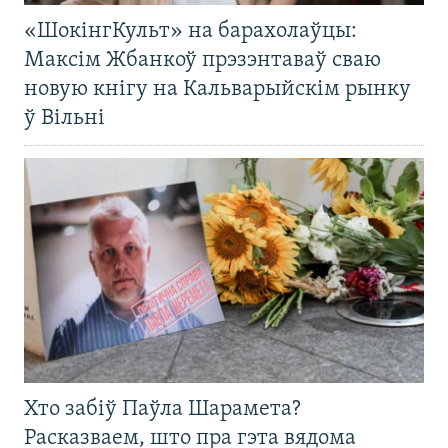
«ШокінгКульт» на барахолаўцы:
Максім Жбанкоў прэзэнтаваў сваю
новую кнігу на Кальварыйскім рынку
ў Вільні
Хто забіў Паўла Шарамета?
Расказваем, што пра гэта вядома