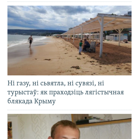
Ні газу, ні сьвятла, ні сувязі, ні
турыстаў: як праходзіць лягістычная
блякада Крыму