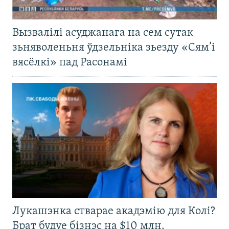
Вызвалілі асуджанага на сем сутак
зьняволеньня ўдзельніка зьезду «Сям’і
вясёлкі» пад Расонамі
Лукашэнка стварае акадэмію для Колі?
Брат будуе бізнэс на $10 млн.