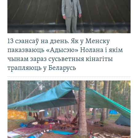
13 сэансаў на дзень. Як у Менску
паказваюць «Адысэю» Нолана і якім
чынам зараз сусьветныя кінагіты
трапляюць у Беларусь