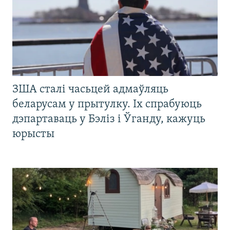
ЗША сталі часьцей адмаўляць
беларусам у прытулку. Іх спрабуюць
дэпартаваць у Бэліз і Ўганду, кажуць
юрысты