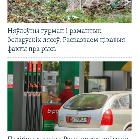
Няўлоўны гурман і рамантык
беларускіх лясоў. Расказваем цікавыя
факты пра рысь