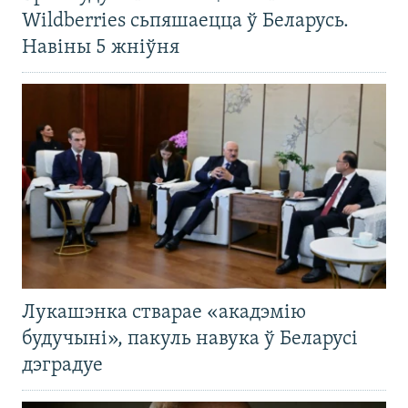
Wildberries сьпяшаецца ў Беларусь.
Навіны 5 жніўня
Лукашэнка стварае «акадэмію
будучыні», пакуль навука ў Беларусі
дэградуе