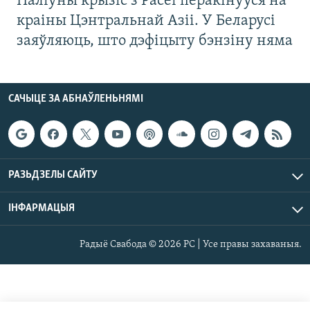
Паліўны крызіс з Расеі перакінуўся на
краіны Цэнтральнай Азіі. У Беларусі
заяўляюць, што дэфіцыту бэнзіну няма
САЧЫЦЕ ЗА АБНАЎЛЕНЬНЯМІ
РАЗЬДЗЕЛЫ САЙТУ
ІНФАРМАЦЫЯ
Радыё Свабода © 2026 РС | Усе правы захаваныя.