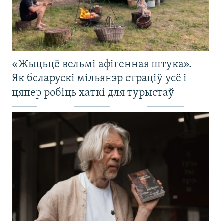
«Жыцьцё вельмі афігенная штука».
Як беларускі мільянэр страціў усё і
цяпер робіць хаткі для турыстаў