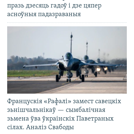
празь дзесяць гадоў і дзе цяпер
асноўныя падазраваныя
Францускія «Рафалі» замест савецкіх
зьнішчальнікаў — сымбалічная
зьмена ўва ўкраінскіх Паветраных
сілах. Аналіз Свабоды