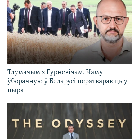
Тлумачым з Гурневічам. Чаму
ўборачную ў Беларусі ператвараюць у
цырк