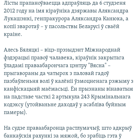
Лісты прапаноўваецца адпраўляць да 6 студзеня
2012 году на імя кіраўніка дзяржавы Аляксандра
Лукашэнкі, генпракурора Аляксандра Канюка, а
копіі зваротаў – у пасольствы Беларусі ў сваёй
краіне.
Алесь Бяляцкі – віцэ-прэзыдэнт Міжнароднай
фэдэрацыі правоў чалавека, кіраўнік закрытага
ўладамі праваабарончага цэнтру "Вясна" –
прыгавораны да чатырох з паловай гадоў
пазбаўленьня волі ў калёніі ўзмоцненага рэжыму з
канфіскацыяй маёмасьці. Ён прызнаны вінаватым
на падставе часткі 2 артыкула 243 Крымінальнага
кодэксу (утойваньне даходаў у асабліва буйным
памеры).
На судзе праваабаронца растлумачыў, што адкрыў
банкаўскія рахункі за мяжой, бо зрабіць гэта ў