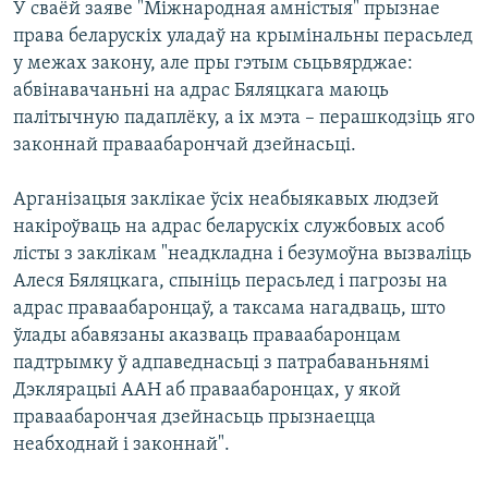
У сваёй заяве "Міжнародная амністыя" прызнае
права беларускіх уладаў на крымінальны перасьлед
у межах закону, але пры гэтым сьцьвярджае:
абвінавачаньні на адрас Бяляцкага маюць
палітычную падаплёку, а іх мэта – перашкодзіць яго
законнай праваабарончай дзейнасьці.
Арганізацыя заклікае ўсіх неабыякавых людзей
накіроўваць на адрас беларускіх службовых асоб
лісты з заклікам "неадкладна і безумоўна вызваліць
Алеся Бяляцкага, спыніць перасьлед і пагрозы на
адрас праваабаронцаў, а таксама нагадваць, што
ўлады абавязаны аказваць праваабаронцам
падтрымку ў адпаведнасьці з патрабаваньнямі
Дэклярацыі ААН аб праваабаронцах, у якой
праваабарончая дзейнасьць прызнаецца
неабходнай і законнай".