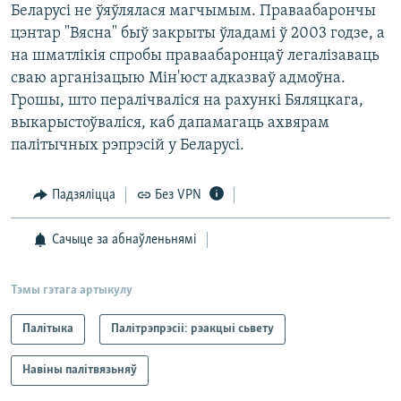
Беларусі не ўяўлялася магчымым. Праваабарончы
цэнтар "Вясна" быў закрыты ўладамі ў 2003 годзе, а
на шматлікія спробы праваабаронцаў легалізаваць
сваю арганізацыю Мін'юст адказваў адмоўна.
Грошы, што пералічваліся на рахункі Бяляцкага,
выкарыстоўваліся, каб дапамагаць ахвярам
палітычных рэпрэсій у Беларусі.
Падзяліцца
Без VPN
Сачыце за абнаўленьнямі
Тэмы гэтага артыкулу
Палітыка
Палітрэпрэсіі: рэакцыі сьвету
Навіны палітвязьняў