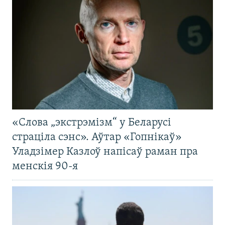
«Слова „экстрэмізм“ у Беларусі
страціла сэнс». Аўтар «Гопнікаў»
Уладзімер Казлоў напісаў раман пра
менскія 90-я