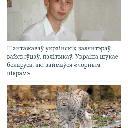
Шантажаваў украінскіх валянтэраў,
вайскоўцаў, палітыкаў. Украіна шукае
беларуса, які займаўся «чорным
піярам»