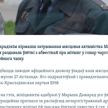
гарадзкім кірмашы затрыманая мясцовая актывістка 
 раздавала ўлёткі з абвесткай пра мітынг у гонар чарг
ойнага чыну.
дбыцца паводле афіцыйнага дазволу ўладаў каля мясцо
 музэю 27 лістапада. Яго падрыхтоўкай і правядзеньн
а-Хрысьціянская партыя БНФ.
а гэта, міліцыянты адабралі ў Марына Дамарад усе ўлё
страцыйны пратакол за распаўсюд незарэгістраванай д
пастарунку міліцыі ёй таксама ўручылі павестку ў суд, 