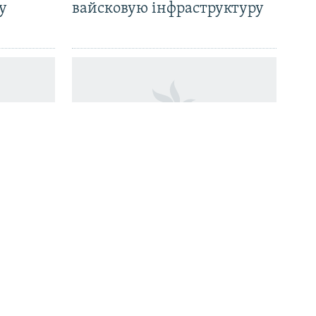
у
вайсковую інфраструктуру
генная
«ШокінгКульт» на
і
барахолаўцы: Максім
 і цяпер
Жбанкоў прэзэнтаваў сваю
ыстаў
новую кнігу на
Кальварыйскім рынку ў
Вільні