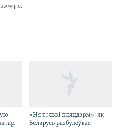
е Дамарад
кую
«Ня толькі пляцдарм»: як
вятар.
Беларусь разбудоўвае