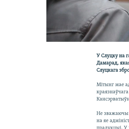
У Слуцку на 
Дамарад, якая
Слуцкага збр
Мітынг мае а
краязнаўчага
Кансэрватыўн
Не зважаючы н
на яе адміні
прадукцыі. У 