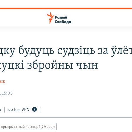
ку будуць судзіць за ўлё
луцкі збройны чын
чык
, 15:05
а
Без VPN
 прыярытэтнай крыніцай ў Google