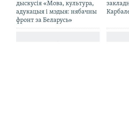
дыскусія «Мова, культура,
закладн
адукацыя і мэдыя: нябачны
Карбал
фронт за Беларусь»
Усе сайты РС/РСЭ
Беларусь прадала ў Расею
Беларус
рэкордную колькасьць
Варшав
цукру. Ці хопіць яго самім
набор
беларусам і ці ня вырастуць
цэны