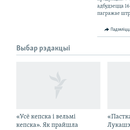
адбудзецца 1
пагражае штр
Падзяліцц
Выбар рэдакцыі
«Усё кепска і вельмі
«Пастка
САЧЫЦЕ ЗА АБНАЎЛЕНЬНЯМІ
кепска». Як прайшла
Лукашэ