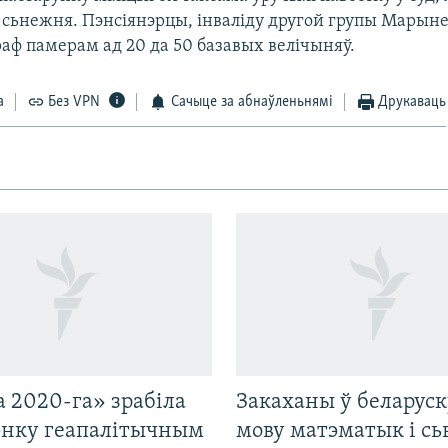
6 сьнежня. Пэнсіянэрцы, інваліду другой групы Марын
аф памерам ад 20 да 50 базавых велічыняў.
а
Без VPN
Сачыце за абнаўленьнямі
Друкаваць
 2020-га» зрабіла
Закаханы ў беларус
нку геапалітычным
мову матэматык і сь