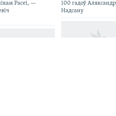
ікам Расеі, —
100 гадоў Аляксандр
евіч
Надсану
«Жыцьцё вельмі афі
кая школа ў
штука». Як беларуск
е абвяшчае пяты
мільянэр страціў усё
робіць хаткі для тур