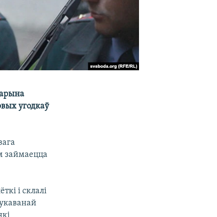
Марына
овых угодкаў
вага
ем займаецца
ткі і склалі
рукаванай
які