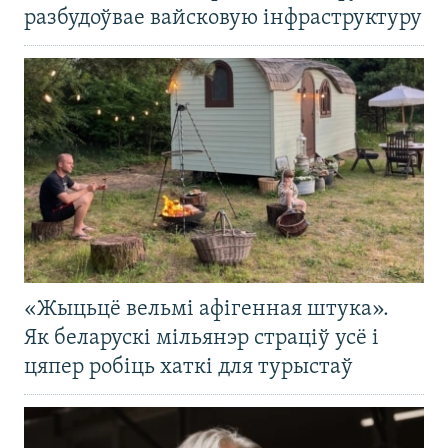
разбудоўвае вайсковую інфраструктуру
«Жыцьцё вельмі афігенная штука».
Як беларускі мільянэр страціў усё і
цяпер робіць хаткі для турыстаў