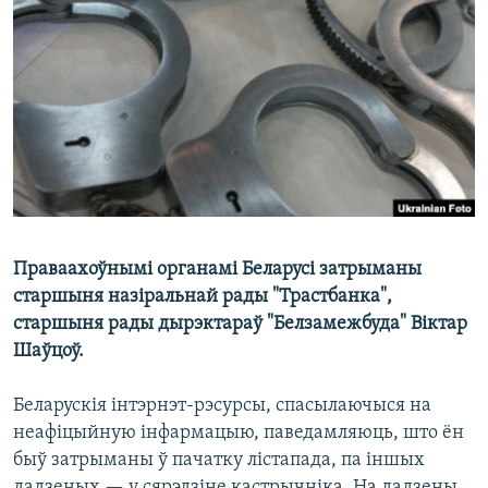
КУЛЬТУРА
МОВА
КАЛЯНДАР
НА ХВАЛЯХ СВАБОДЫ
Праваахоўнымі органамі Беларусі затрыманы
старшыня назіральнай рады "Трастбанка",
старшыня рады дырэктараў "Белзамежбуда" Віктар
Шаўцоў.
Беларускія інтэрнэт-рэсурсы, спасылаючыся на
неафіцыйную інфармацыю, паведамляюць, што ён
быў затрыманы ў пачатку лістапада, па іншых
дадзеных — у сярэдзіне кастрычніка. На дадзены