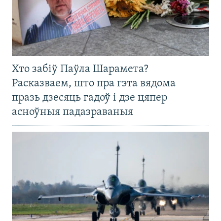
Хто забіў Паўла Шарамета?
Расказваем, што пра гэта вядома
празь дзесяць гадоў і дзе цяпер
асноўныя падазраваныя