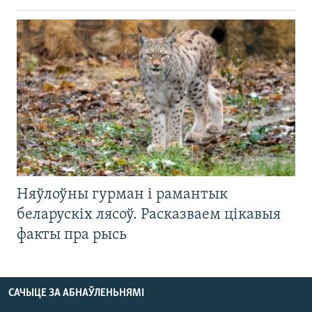
Няўлоўны гурман і рамантык
беларускіх лясоў. Расказваем цікавыя
факты пра рысь
САЧЫЦЕ ЗА АБНАЎЛЕНЬНЯМІ