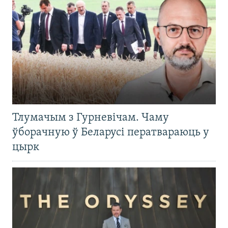
Тлумачым з Гурневічам. Чаму
ўборачную ў Беларусі ператвараюць у
цырк