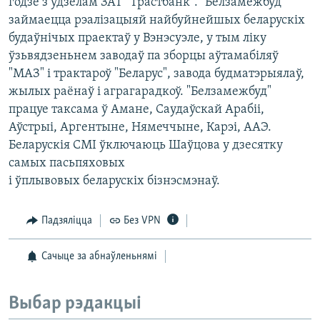
годзе з удзелам ЗАТ "Трастбанк". "Белзамежбуд"
займаецца рэалізацыяй найбуйнейшых беларускіх
будаўнічых праектаў у Вэнэсуэле, у тым ліку
ўзьвядзеньнем заводаў па зборцы аўтамабіляў
"МАЗ" і трактароў "Беларус", завода будматэрыялаў,
жылых раёнаў і аграгарадкоў. "Белзамежбуд"
працуе таксама ў Амане, Саудаўскай Арабіі,
Аўстрыі, Аргентыне, Нямеччыне, Карэі, ААЭ.
Беларускія СМІ ўключаюць Шаўцова у дзесятку
самых пасьпяховых
і ўплывовых беларускіх бізнэсмэнаў.
Падзяліцца
Без VPN
Сачыце за абнаўленьнямі
Выбар рэдакцыі