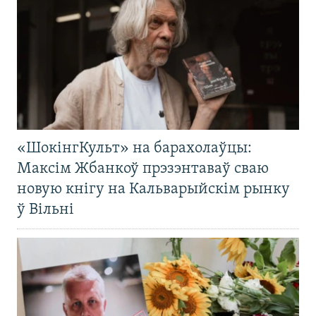
«ШокінгКульт» на барахолаўцы:
Максім Жбанкоў прэзэнтаваў сваю
новую кнігу на Кальварыйскім рынку
ў Вільні