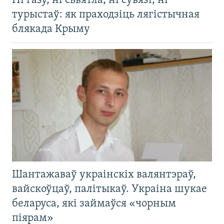
Ні газу, ні сьвятла, ні сувязі, ні
турыстаў: як праходзіць лягістычная
блякада Крыму
Шантажаваў украінскіх валянтэраў,
вайскоўцаў, палітыкаў. Украіна шукае
беларуса, які займаўся «чорным
піярам»