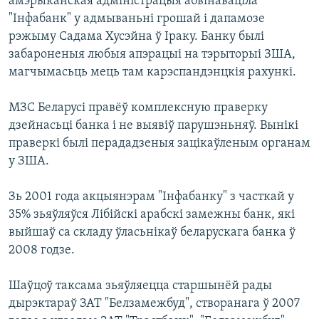
амэрыканская адміністрацыя абвінаваціла
"Інфабанк" у адмываньні грошай і дапамозе
рэжыму Садама Хусэйна ў Іраку. Банку былі
забароненыя любыя апэрацыі на тэрыторыі ЗША,
магчымасьць мець там карэспандэнцкія рахункі.
МЗС Беларусі правёў комплексную праверку
дзейнасьці банка і не выявіў парушэньняў. Вынікі
праверкі былі перададзеныя зацікаўленым органам
у ЗША.
Зь 2001 года акцыянэрам "Інфабанку" з часткай у
35% зьяўляўся Лібійскі арабскі замежны банк, які
выйшаў са складу ўласьнікаў беларускага банка ў
2008 годзе.
Шаўцоў таксама зьяўляецца старшынёй рады
дырэктараў ЗАТ "Белзамежбуд", створанага ў 2007