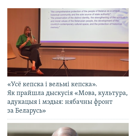
«Усё кепска і вельмі кепска».
Як прайшла дыскусія «Мова, культура,
адукацыя і мэдыя: нябачны фронт
за Беларусь»