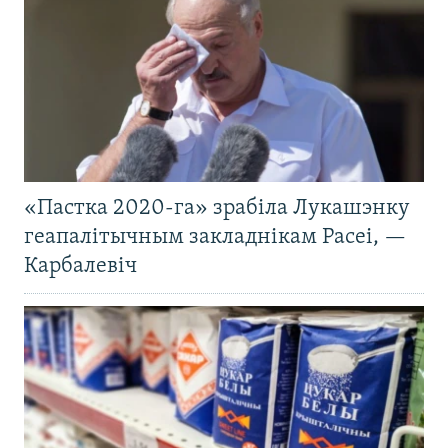
«Пастка 2020-га» зрабіла Лукашэнку
геапалітычным закладнікам Расеі, —
Карбалевіч