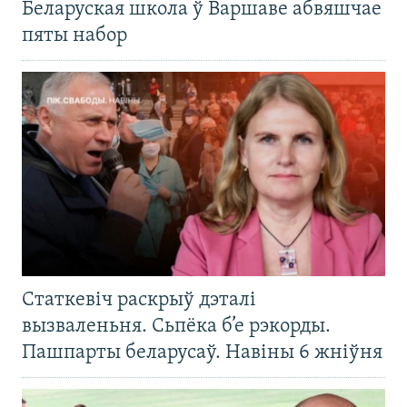
Беларуская школа ў Варшаве абвяшчае
пяты набор
Статкевіч раскрыў дэталі
вызваленьня. Сьпёка б’е рэкорды.
Пашпарты беларусаў. Навіны 6 жніўня