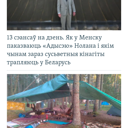
13 сэансаў на дзень. Як у Менску
паказваюць «Адысэю» Нолана і якім
чынам зараз сусьветныя кінагіты
трапляюць у Беларусь