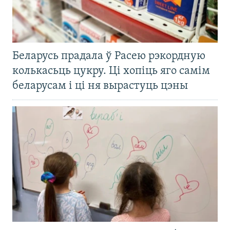
Беларусь прадала ў Расею рэкордную
колькасьць цукру. Ці хопіць яго самім
беларусам і ці ня вырастуць цэны