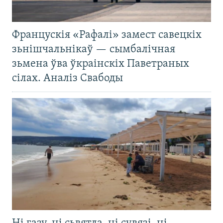
Францускія «Рафалі» замест савецкіх
зьнішчальнікаў — сымбалічная
зьмена ўва ўкраінскіх Паветраных
сілах. Аналіз Свабоды