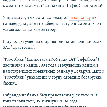
момант не вядома, ці застаецца Шаўцоў пад вартай.
У праваахоўных органах Беларусі
Інтэрфаксу
не
пацьвердзілі, але і не абверглі гэтую інфармацыю і
ўстрымаліся ад камэнтароў.
Шаўцоў зьяўляецца старшынёй наглядальнай рады
ЗАТ "Трастбанк".
"Трастбанк" (да лютага 2005 года ЗАТ "Інфабанк")
дзейнічае з канца 1994 года і зьяўляецца адным з
найстарэйшых прыватных банкаў у Беларусі. Цяпер
"Трастбанк" уваходзіць у групу сярэдніх беларускіх
банкаў.
Рэбрэндынг банка быў праведзены ў лютым 2005
года пасьля таго, як у жніўні 2004 года