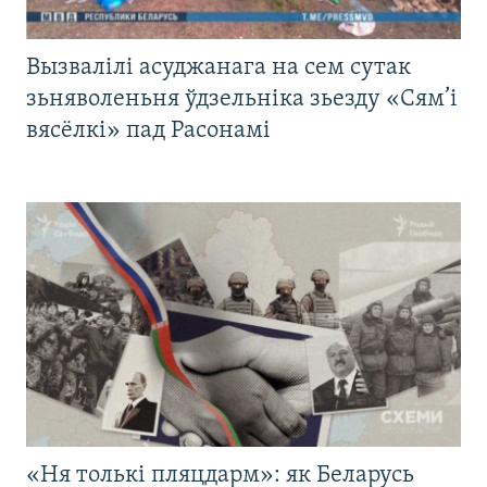
Вызвалілі асуджанага на сем сутак
зьняволеньня ўдзельніка зьезду «Сям’і
вясёлкі» пад Расонамі
«Ня толькі пляцдарм»: як Беларусь