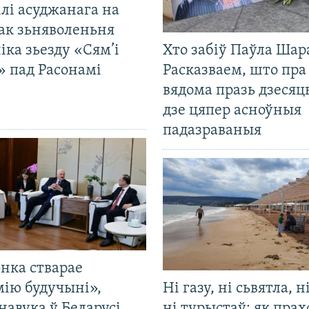
лі асуджанага на
ак зьняволеньня
іка зьезду «Сям’і
Хто забіў Паўла Шар
» пад Расонамі
Расказваем, што пра
вядома празь дзесяць
дзе цяпер асноўныя
падазраваныя
нка стварае
мію будучыні»,
Ні газу, ні сьвятла, н
навука ў Беларусі
ні турыстаў: як прах