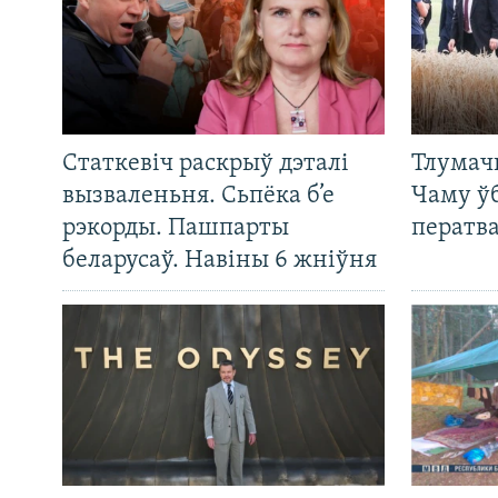
Статкевіч раскрыў дэталі
Тлумач
вызваленьня. Сьпёка б’е
Чаму ў
рэкорды. Пашпарты
ператв
беларусаў. Навіны 6 жніўня