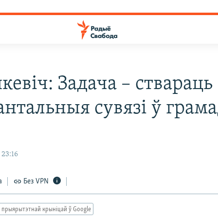
кевіч: Задача – ствараць
антальныя сувязі ў грама
 23:16
а
Без VPN
 прыярытэтнай крыніцай ў Google