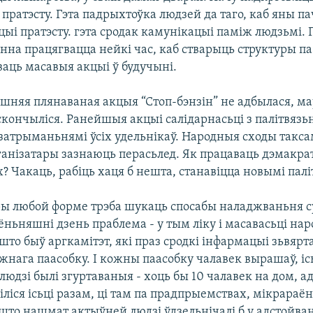
 пратэсту. Гэта падрыхтоўка людзей да таго, каб яны па
ыі пратэсту. гэта сродак камунікацыі паміж людзьмі. 
нна працягвацца нейкі час, каб стварыць структуры па 
ваць масавыя акцыі ў будучыні.
яшняя плянаваная акцыя “Стоп-бэнзін” не адбылася, м
скончыліся. Ранейшыя акцыі салідарнасьці з палітвязь
затрыманьнямі ўсіх удельнікаў. Народныя сходы таксам
ганізатары зазнаюць перасьлед. Як працаваць дэмакр
х? Чакаць, рабіць хаця б нешта, станавіцца новымі пал
ры любой форме трэба шукаць спосабы наладжваньня с
ёньняшні дзень праблема - у тым ліку і масавасьці на
 што быў аргкамітэт, які праз сродкі інфармацыі зьвярт
жнага паасобку. І кожны паасобку чалавек вырашаў, ісь
 б людзі былі згуртаваныя - хоць бы 10 чалавек на дом, а
віліся ісьці разам, ці там па прадпрыемствах, мікрараён
то нашмат актыўней людзі ўдзельнічалі б у адстойван