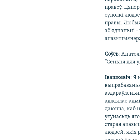
правоў. Цяпер
суполкі людз
правы. Любыя 
аб'яднаньні -
апазыцыянэра
Соўсь
: Анатол
“Сёньня для ўл
Івашкевіч
: Я
выпрабаваньн
аздараўленьн
аджылае адмір
даюцца, каб н
уяўнасьць яго
старая апазыц
людзей, якія 