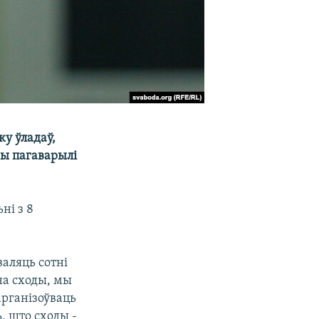
ку ўладаў,
мы пагаварылі
ні з 8
валяць сотні
на сходы, мы
арганізоўваць
, што сходы -