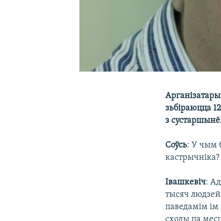
Арганізатары 
зьбіраюцца 12
з сустаршынё
Соўсь
: У чым 
кастрычніка?
Івашкевіч
: А
тысяч людзей
паведамім ім 
сходы па месц