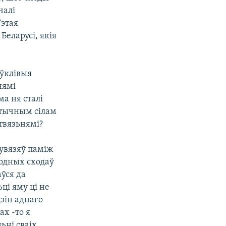
чалі
Гэтая
Беларусі, якія
аўклівыя
нямі
а ня сталі
атычным сілам
ітвязьнямі?
увязяў паміж
родных сходаў
аўся да
ці яму ці не
дзін аднаго
ах -то я
ьні сваіх