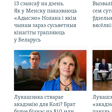
13 сэансаў на дзень.
Вызвалі
Як у Менску паказваюць
сем сут
«Адысэю» Нолана і якім
ўдзельн
чынам зараз сусьветныя
вясёлкі
кінагіты трапляюць
у Беларусь
Лукашэнка стварае
Лукашэ
акадэмію для Колі? Брат
«акадэ
будуе бізнэс на $10 млн.
пакуль 