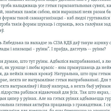
 трэба наладжваць усе гэтыя гарызантальныя сувязі, ка
ей, знаёмых паміж сабою, якія вырашылі неяк разам ба
формы такой самаарганізацыі - каб людзі гуртаваліся 
 трэба такія формы шукаць і спрыяць, вось галоўная за
ў.
ь Лябедзька па выхадзе зь СІЗА КДБ даў такую ацэнку 
ады і апазыцыі – руіны”. І праўда, дагэтуль -- руіны?
 ня думаю, што тут руіны. Адбыліся выпрабаваньні, а л
і, як урэшце і любы крызіс - яны прымушаюць да ней
я, да нейкіх новых крокаў. Натуральна, што пры гэты
ае, нехта не вытрымлівае гэтыя выпрабаваньні. Для т
ехта вытрымліваў і йшоў наперад, а нехта быў уяўным
 лідэрства рабілася відавочнай для ўсіх. Так што якраз
ыя цяпер у руінах. Але на гэтых руінах адбываецца гу
рэальна гатовыя актыўна працаваць з грамадзтвам. І с