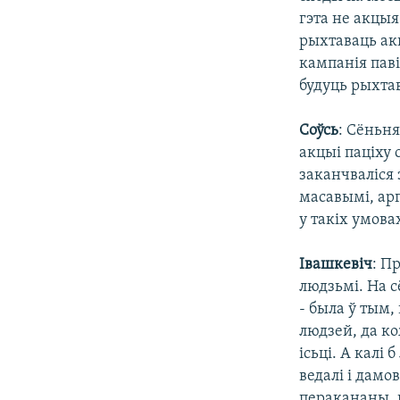
гэта не акцыя
рыхтаваць акц
кампанія паві
будуць рыхта
Соўсь
: Сёньн
акцыі паціху 
заканчваліся 
масавымі, ар
у такіх умова
Івашкевіч
: П
людзьмі. На с
- была ў тым,
людзей, да ко
ісьці. А калі
ведалі і дамо
перакананы, ш