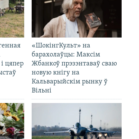
генная
«ШокінгКульт» на
і
барахолаўцы: Максім
 і цяпер
Жбанкоў прэзэнтаваў сваю
ыстаў
новую кнігу на
Кальварыйскім рынку ў
Вільні