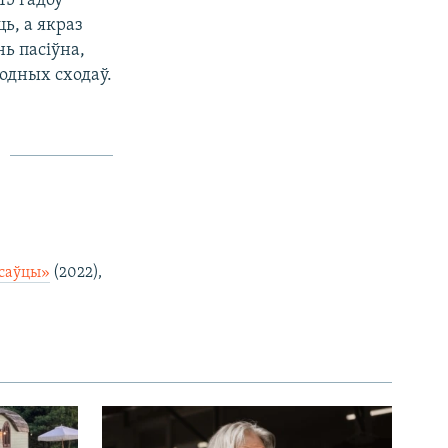
15 гадоў
ь, а якраз
нь пасіўна,
родных сходаў.
саўцы»
(2022),