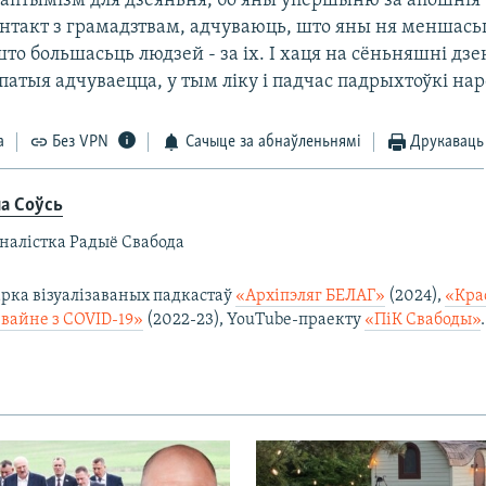
 аптымізм для дзеяньня, бо яны ўпершыню за апошнія 
нтакт з грамадзтвам, адчуваюць, што яны ня меншасьц
то большасьць людзей - за іх. І хаця на сёньняшні дзе
патыя адчуваецца, у тым ліку і падчас падрыхтоўкі на
а
Без VPN
Сачыце за абнаўленьнямі
Друкаваць
на Соўсь
налістка Радыё Свабода
арка візуалізаваных падкастаў
«Архіпэляг БЕЛАГ»
(2024),
«Кра
 вайне з COVID-19»
(2022-23), YouTube-праекту
«ПіК Свабоды»
.