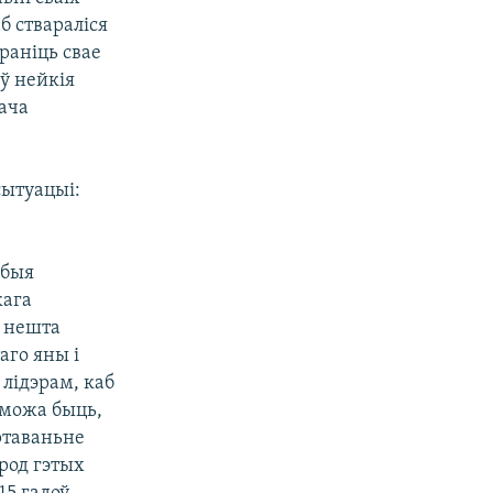
б ствараліся
раніць свае
ў нейкія
дача
сытуацыі:
юбыя
кага
м нешта
аго яны і
 лідэрам, каб
, можа быць,
ртаваньне
ярод гэтых