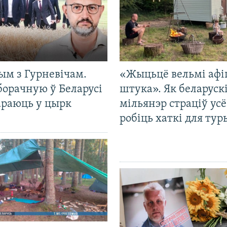
ым з Гурневічам.
«Жыцьцё вельмі афі
борачную ў Беларусі
штука». Як беларуск
араюць у цырк
мільянэр страціў усё
робіць хаткі для тур