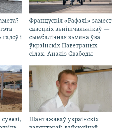
амета?
Францускія «Рафалі» замест
 гэта
савецкіх зьнішчальнікаў —
 гадоў і
сымбалічная зьмена ўва
ўкраінскіх Паветраных
сілах. Аналіз Свабоды
і сувязі,
Шантажаваў украінскіх
одзіць
валянтэраў, вайскоўцаў,