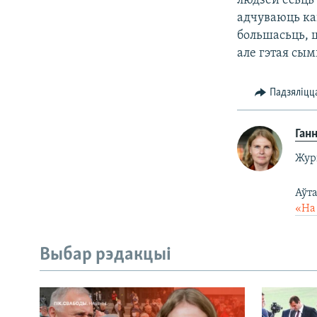
людзей ёсьць
адчуваюць ка
большасьць, ш
але гэтая сым
Падзяліцц
Ган
Жур
Аўт
«На
Выбар рэдакцыі