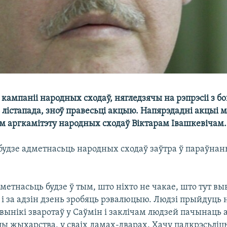
кампаніі народных сходаў, нягледзячы на рэпрэсіі з бо
 лістапада, зноў правесьці акцыю. Напярэдадні акцыі 
м аргкамітэту народных сходаў Віктарам Івашкевічам.
будзе адметнасьць народных сходаў заўтра ў параўнань
дметнасьць будзе ў тым, што ніхто не чакае, што тут вы
 і за адзін дзень зробяць рэвалюцыю. Людзі прыйдуць 
вынікі зваротаў у Саўмін і заклічам людзей пачынаць 
ы жыхарства, у сваіх дамах-дварах. Хачу падкрэсьліць