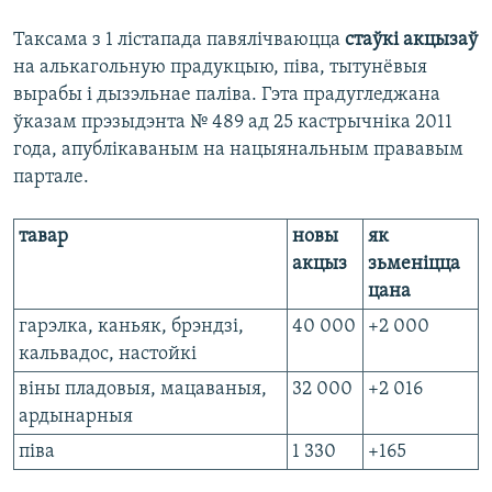
Таксама з 1 лістапада павялічваюцца
стаўкі акцызаў
на алькагольную прадукцыю, піва, тытунёвыя
вырабы і дызэльнае паліва. Гэта прадугледжана
ўказам прэзыдэнта № 489 ад 25 кастрычніка 2011
года, апублікаваным на нацыянальным прававым
партале.
тавар
новы
як
акцыз
зьменіцца
цана
гарэлка, каньяк, брэндзі,
40 000
+2 000
кальвадос, настойкі
віны пладовыя, мацаваныя,
32 000
+2 016
ардынарныя
піва
1 330
+165