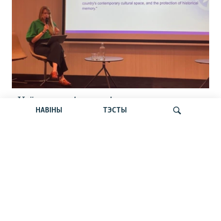
«Усё кепска і вельмі кепска».
НАВІНЫ
ТЭСТЫ
Як прайшла дыскусія «Мова, культура,
адукацыя і мэдыя: нябачны фронт
за Беларусь»
Шукаць