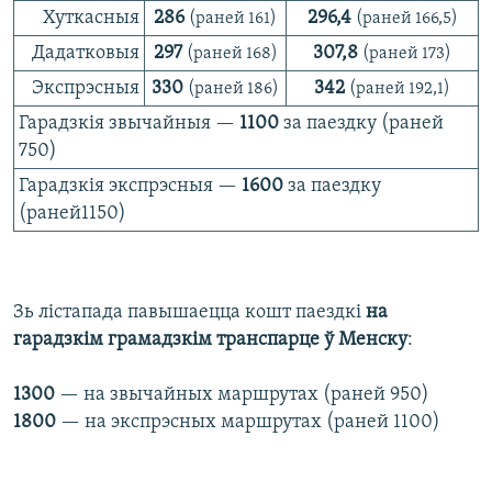
Хуткасныя
286
296,4
(
раней
161)
(
раней
166,5)
Дадатковыя
297
307,8
(
раней
168)
(
раней
173)
Экспрэсныя
330
342
(
раней
186)
(
раней
192,1)
Гарадзкія звычайныя —
1100
за паездку (раней
750)
Гарадзкія экспрэсныя —
1600
за паездку
(раней1150)
Зь лістапада павышаецца кошт паездкі
на
гарадзкім грамадзкім транспарце ў Менску
:
1300
— на звычайных маршрутах (раней 950)
1800
— на экспрэсных маршрутах (раней 1100)