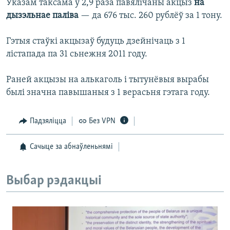
Указам таксама ў 2,9 раза павялічаны акцыз
на
дызэльнае паліва
— да 676 тыс. 260 рублёў за 1 тону.
Гэтыя стаўкі акцызаў будуць дзейнічаць з 1
лістапада па 31 сьнежня 2011 году.
Раней акцызы на алькаголь і тытунёвыя вырабы
былі значна павышаныя з 1 верасьня гэтага году.
Падзяліцца
Без VPN
Сачыце за абнаўленьнямі
Выбар рэдакцыі