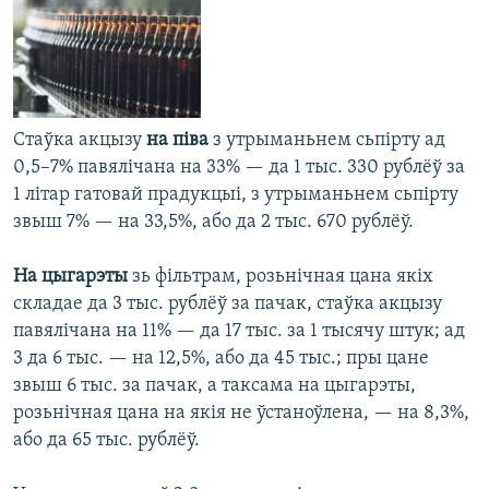
Стаўка акцызу
на піва
з утрыманьнем сьпірту ад
0,5–7% павялічана на 33% — да 1 тыс. 330 рублёў за
1 літар гатовай прадукцыі, з утрыманьнем сьпірту
звыш 7% — на 33,5%, або да 2 тыс. 670 рублёў.
На цыгарэты
зь фільтрам, розьнічная цана якіх
складае да 3 тыс. рублёў за пачак, стаўка акцызу
павялічана на 11% — да 17 тыс. за 1 тысячу штук; ад
3 да 6 тыс. — на 12,5%, або да 45 тыс.; пры цане
звыш 6 тыс. за пачак, а таксама на цыгарэты,
розьнічная цана на якія не ўстаноўлена, — на 8,3%,
або да 65 тыс. рублёў.