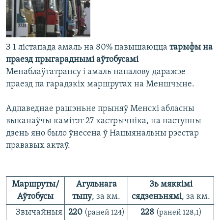
КУЛЬТУРА
МОВА
КАЛЯНДАР
НА ХВАЛЯХ СВАБОДЫ
З 1 лістапада амаль на 80% павышаюцца
тарыфы на
праезд прыгараднымі аўтобусамі
Менаблаўтатрансу і амаль напалову даражэе
праезд па гарадзкіх маршрутах на Меншчыне.
Адпаведнае рашэньне прыняў Менскі абласны
выканаўчы камітэт 27 кастрычніка, на наступны
дзень яно было ўнесена ў Нацыянальны рэестар
прававых актаў.
Маршруты/
Агульнага
Зь мяккімі
Аўтобусы
тыпу
, за км.
сядзеньнямі
, за км.
Звычайныя
220
228
(раней 124)
(
раней
128,1)