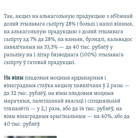
Так, акцыз на алькагольную прадукцыю з аб’ёмнай
доляй этылавага сьпірту 28% і больш і напоі вінныя,
на алькагольную прадукцыю з доляй этылавага
сьпірту ад 7% да 28%, на каньяк, брэндзі, кальвадос
павялічаныя на 33,3% — да 40 тыс. рублёў у
разьліку на 1 літар бязводнага (100%) этылавага
сьпірту ў гатовай прадукцыі.
На віны
пладовыя моцныя ардынарныя і
вінаградныя стаўка акцызу павялічана ў 2 разы —
да 32 тыс. рублёў, на віны пладовыя моцныя
марачныя, палепшанай якасьці і спэцыяльнай
тэхналёгіі — у 2,1 раза, або да 16 тыс. рублёў, на
віны вінаградныя арыгінальныя — на 40%, або да
40 тыс. рублёў.