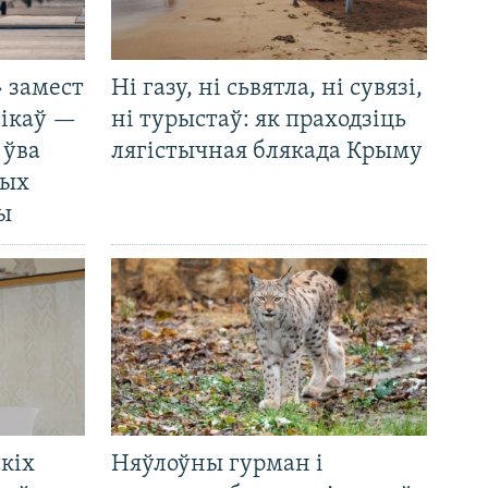
 замест
Ні газу, ні сьвятла, ні сувязі,
нікаў —
ні турыстаў: як праходзіць
 ўва
лягістычная блякада Крыму
ных
ды
кіх
Няўлоўны гурман і