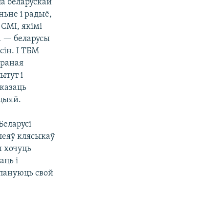
па беларускай
ньне і радыё,
 СМІ, якімі
а — беларусы
сін. І ТБМ
ораная
ытут і
аказаць
цыяй.
Беларусі
леяў клясыкаў
ы хочуць
аць і
пануюць свой