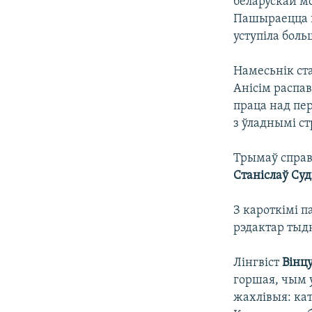
беларускай мо
Пашыраецца к
уступіла бол
Намесьнік ст
Анісім распав
праца над пер
з ўладнымі ст
Трымаў справ
Станіслаў Суд
З кароткімі п
рэдактар тыд
Лінгвіст
Вінц
горшая, чым 
жахлівыя: кат