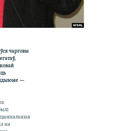
ыўся чарговы
егатаў,
уковай
юць
эзыдыюме —
ра
былі
нацыянальныя
іл на