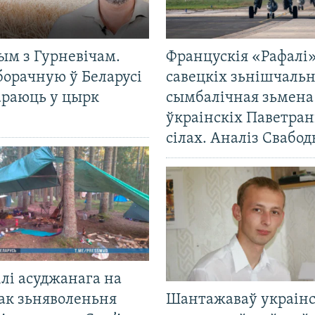
ым з Гурневічам.
Францускія «Рафалі»
борачную ў Беларусі
савецкіх зьнішчаль
араюць у цырк
сымбалічная зьмена
ўкраінскіх Паветра
сілах. Аналіз Свабо
лі асуджанага на
ак зьняволеньня
Шантажаваў украінс