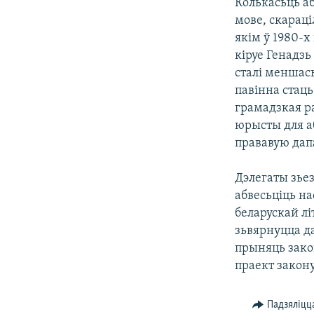
Колькасьць аб
мове, скараці
якім ў 1980-х
кіруе Генадзь
сталі меншась
павінна стац
грамадзкая р
юрысты для а
прававую дап
Дэлегаты зьез
абвесьціць на
беларускай лі
зьвярнуцца д
прыняць зако
праект закону
Падзяліцц