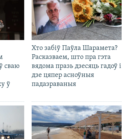
Хто забіў Паўла Шарамета?
м
Расказваем, што пра гэта
ў сваю
вядома празь дзесяць гадоў і
дзе цяпер асноўныя
у ў
падазраваныя