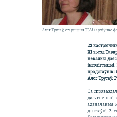
Алег Трусаў, старшыня ТБМ (архіўнае ф
23 кастрычні
ХІ зьезд Тава
некалькі дзяс
інтэлігенцыі.
прадстаўнікі
Алег Трусаў, 
Са справазда
дасягненьні 
адзначаныя 6
дыктоўкі. Зас