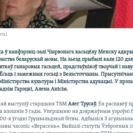
ота)
ка ў канфэрэнц-залі Чырвонага касьцёлу Менску адкр
рыства беларускай мовы. На зьезд прыбылі каля 120 дэл
яткаў ганаровых гасьцей, прадстаўнікоў творчай і нав
 Ёсьць і замежныя госьці з Беласточчыны. Прысутніча
 Міністэрства культуры і Міністэрства адукацыі. У пр
Радзім Гарэцкі, Алена Анісім.
чай выступіў старшыня ТБМ
Алег Трусаў.
Ён распавёў п
за апошнія 3 гады. Упершыню на дзяржаўным узроўні 
00-я ўгодкі Грунвальдзкай бітвы. Адбыліся 3 агульна
навы часопіс «Верасень». Выйшлі статуты Ўзброеных с