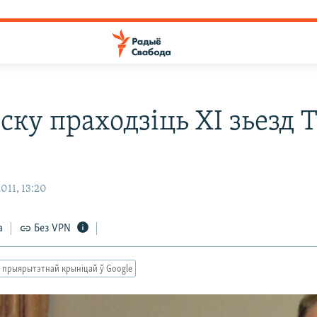
ску праходзіць ХІ зьезд
я
011, 13:20
а
Без VPN
 прыярытэтнай крыніцай ў Google