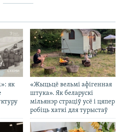
»: як
«Жыцьцё вельмі афігенная
е
штука». Як беларускі
уктуру
мільянэр страціў усё і цяпер
робіць хаткі для турыстаў