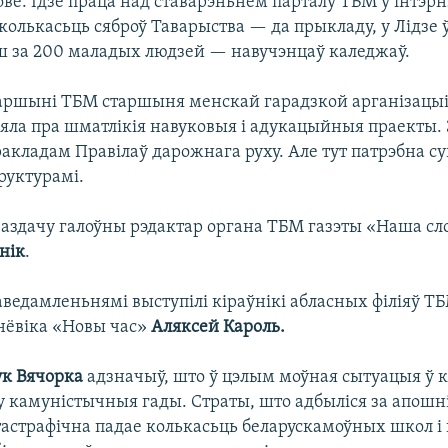
ве. Ідзе праца над ставарэньнем парталу ТБМ у інтэрн
олькасьць сяброў Таварыства — да прыкладу, у Лідзе 
ьш за 200 маладых людзей — навучэнцаў каледжаў.
аршыні ТБМ старшыня менскай гарадзкой арганізацыі
яла пра шматлікія навуковыя і адукацыйныя праекты. 
акладам Правілаў дарожнага руху. Але тут патрэбна с
руктурамі.
аздачу галоўны рэдактар органа ТБМ газэты «Наша сл
нік
.
аведамленьнямі выступілі кіраўнікі абласных філіяў Т
нёвіка «Новы час»
Аляксей Кароль.
ук Вячорка
адзначыў, што ў цэлым моўная сытуацыя ў 
у камуністычныя гады. Страты, што адбыліся за апошні
астрафічна падае колькасьць беларускамоўных школ і 