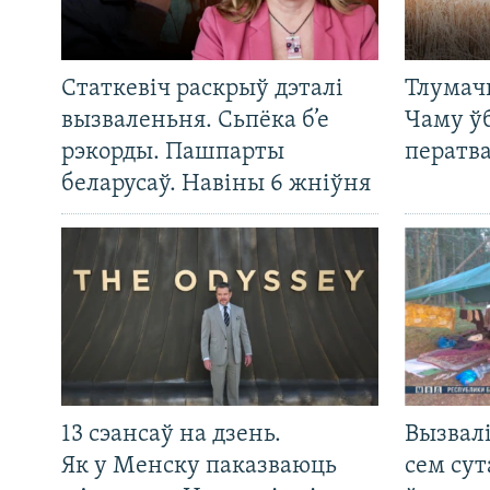
Статкевіч раскрыў дэталі
Тлумач
вызваленьня. Сьпёка б’е
Чаму ў
рэкорды. Пашпарты
ператв
беларусаў. Навіны 6 жніўня
13 сэансаў на дзень.
Вызвалі
Як у Менску паказваюць
сем сут