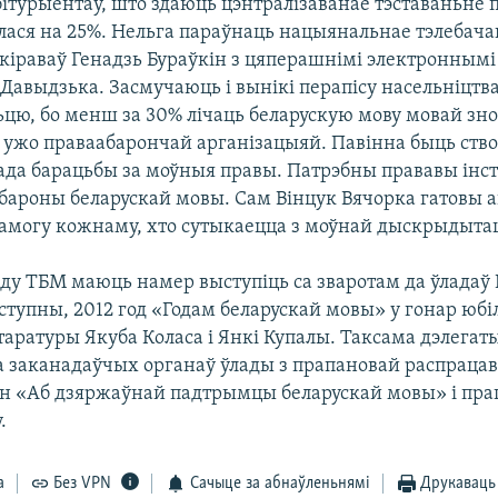
ітурыентаў, што здаюць цэнтралізаванае тэставаньне 
лася на 25%. Нельга параўнаць нацыянальнае тэлебача
 кіраваў Генадзь Бураўкін з цяперашнімі электроннымі
 Давыдзька. Засмучаюць і вынікі перапісу насельніцтв
цю, бо менш за 30% лічаць беларускую мову мовай зно
ь ужо праваабарончай арганізацыяй. Павінна быць ств
ада барацьбы за моўныя правы. Патрэбны прававы інст
бароны беларускай мовы. Сам Вінцук Вячорка гатовы 
амогу кожнаму, хто сутыкаецца з моўнай дыскрыдыта
ду ТБМ маюць намер выступіць са зваротам да ўладаў 
ступны, 2012 год «Годам беларускай мовы» у гонар юбі
таратуры Якуба Коласа і Янкі Купалы. Таксама дэлегат
а заканадаўчых органаў ўлады з прапановай распрацав
н «Аб дзяржаўнай падтрымцы беларускай мовы» і пра
.
а
Без VPN
Сачыце за абнаўленьнямі
Друкаваць