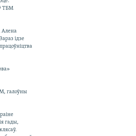
эце.
ў ТБМ
 Алена
Зараз ідзе
упрацоўніцтва
ова»
БМ, галоўны
краіне
я гады,
клясаў.