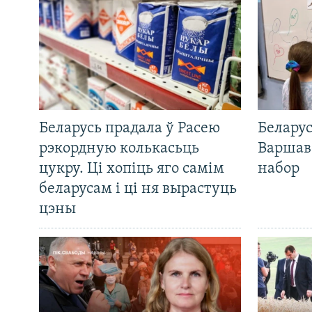
Беларусь прадала ў Расею
Беларус
рэкордную колькасьць
Варшав
цукру. Ці хопіць яго самім
набор
беларусам і ці ня вырастуць
цэны