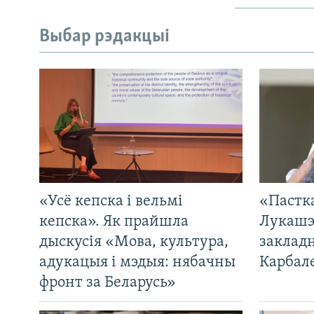
Выбар рэдакцыі
«Усё кепска і вельмі
«Пастка
кепска». Як прайшла
Лукашэ
дыскусія «Мова, культура,
закладн
адукацыя і мэдыя: нябачны
Карбал
фронт за Беларусь»