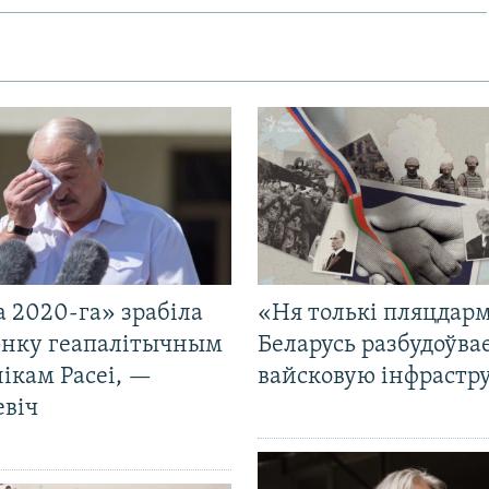
 2020-га» зрабіла
«Ня толькі пляцдарм
нку геапалітычным
Беларусь разбудоўва
ікам Расеі, —
вайсковую інфрастр
евіч