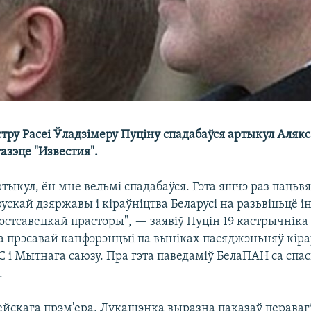
стру Расеі Ўладзімеру Пуціну спадабаўся артыкул Аляк
азэце "Известия".
ртыкул, ён мне вельмі спадабаўся. Гэта яшчэ раз паць
ускай дзяржавы і кіраўніцтва Беларусі на разьвіцьцё 
остсавецкай прасторы", — заявіў Пуцін 19 кастрычніка
а прэсавай канфэрэнцыі па выніках пасяджэньняў кіра
С і Мытнага саюзу. Пра гэта паведаміў БелаПАН са спа
.
йскага прэм'ера, Лукашэнка выразна паказаў перавагі