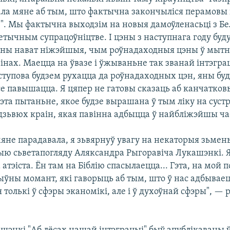
ла мяне аб тым, што фактычна закончыліся перамовы 
е". Мы фактычна выходзім на новыя дамоўленасьці з Бе
тычным супрацоўніцтве. І цэны з наступнага году буд
цэны нават ніжэйшыя, чым роўнадаходныя цэны ў мытн
інах. Маецца на ўвазе і ўжываньне так званай інтэгр
ступова будзем рухацца да роўнадаходных цэн, яны буд
се павышацца. Я цяпер не гатовы сказаць аб канчатков
эта пытаньне, якое будзе вырашана ў тым ліку на суст
дзьвюх краін, якая павінна адбыцца ў найбліжэйшы ча
мяне парадавала, я зьвярнуў увагу на некаторыя зьмен
ю сьветапогляду Аляксандра Рыгоравіча Лукашэнкі. Я
атэіста. Ён там на Біблію спасылаецца... Гэта, на мой п
ыўны момант, які гаворыць аб тым, што ў нас адбывае
 толькі ў сфэры эканомікі, але і ў духоўнай сфэры", —