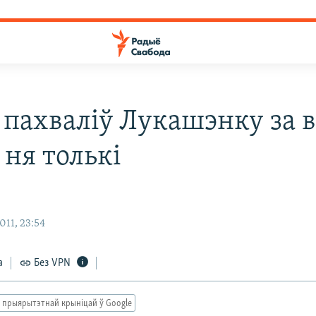
 пахваліў Лукашэнку за в
І ня толькі
011, 23:54
а
Без VPN
 прыярытэтнай крыніцай ў Google