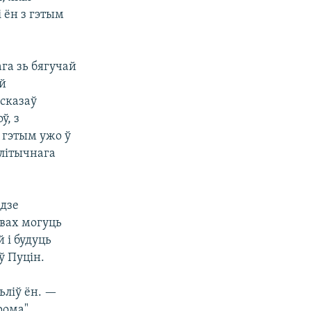
 ён з гэтым
га зь бягучай
ай
сказаў
ў, з
д гэтым ужо ў
алітычнага
 дзе
авах могуць
 і будуць
ў Пуцін.
ьліў ён. —
рома"