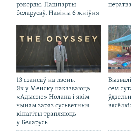
рэкорды. Пашпарты
ператв
беларусаў. Навіны 6 жніўня
13 сэансаў на дзень.
Вызвалі
Як у Менску паказваюць
сем сут
«Адысэю» Нолана і якім
ўдзельн
чынам зараз сусьветныя
вясёлкі
кінагіты трапляюць
у Беларусь