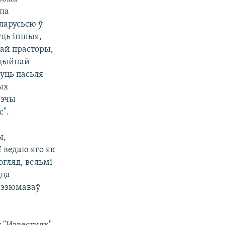
па
ларусьсю ў
уць іншыя,
ай прасторы,
ацыйнай
уць пасьля
ых
рэчы
с".
ы,
 ведаю яго як
огляд, вельмі
цца
 рэзюмаваў