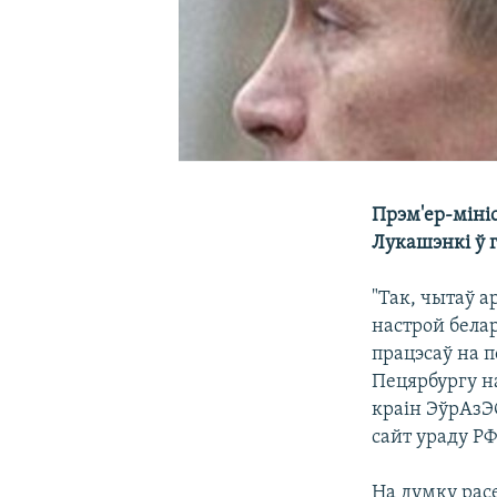
Прэм'ер-міні
Лукашэнкі ў г
"Так, чытаў а
настрой белар
працэсаў на п
Пецярбургу н
краін ЭўрАзЭ
сайт ураду РФ
На думку расе