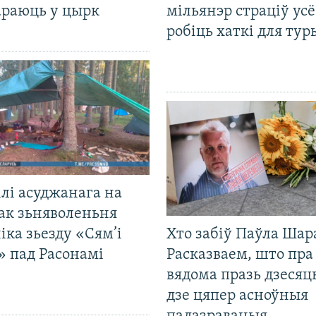
араюць у цырк
мільянэр страціў усё
робіць хаткі для тур
лі асуджанага на
ак зьняволеньня
іка зьезду «Сям’і
Хто забіў Паўла Шар
» пад Расонамі
Расказваем, што пра
вядома празь дзесяць
дзе цяпер асноўныя