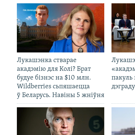
Лукашэнка стварае
Лукашэ
акадэмію для Колі? Брат
«акадэ
будуе бізнэс на $10 млн.
пакуль 
Wildberries сьпяшаецца
дэграду
ў Беларусь. Навіны 5 жніўня