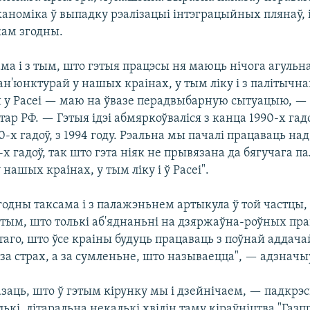
аноміка ў выпадку рэалізацыі інтэграцыйных плянаў, і
кам згодны.
ма і з тым, што гэтыя працэсы ня маюць нічога агульна
н'юнктурай у нашых краінах, у тым ліку і з палітычн
 у Расеі — маю на ўвазе перадвыбарную сытуацыю, — 
тар РФ. — Гэтыя ідэі абмяркоўваліся з канца 1990-х гадо
0-х гадоў, з 1994 году. Рэальна мы пачалі працаваць на
х гадоў, так што гэта ніяк не прывязана да бягучага п
 нашых краінах, у тым ліку і ў Расеі".
годны таксама і з палажэньнем артыкула ў той частцы,
 тым, што толькі аб'яднаньні на дзяржаўна-роўных пр
таго, што ўсе краіны будуць працаваць з поўнай аддачай
за страх, а за сумленьне, што называецца", — адзначы
азаць, што ў гэтым кірунку мы і дзейнічаем, — падкрэс
лькі, літаральна некалькі хвілін таму кіраўніцтва "Газп