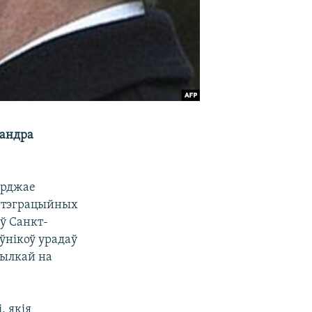
сандра
вярджае
інтэграцыйных
 ў Санкт-
ўнікоў урадаў
сылкай на
, якія