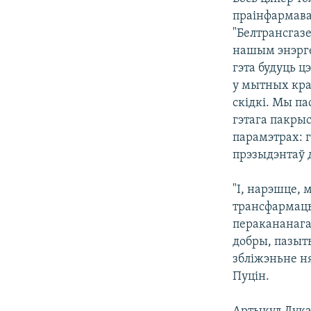
праінфармава
"Белтрансгаз
нашым энэрге
гэта будуць 
у мытных кра
скідкі. Мы па
гэтага пакры
парамэтрах: г
прэзыдэнтаў 
"І, нарэшце, 
трансфармацы
перакананага 
добры, пазыт
збліжэньне ня
Пуцін.