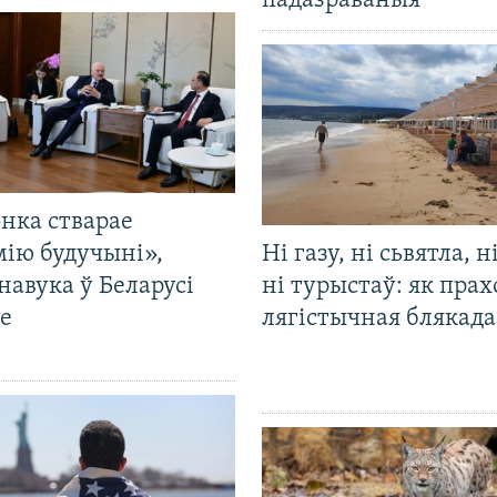
падазраваныя
нка стварае
мію будучыні»,
Ні газу, ні сьвятла, н
навука ў Беларусі
ні турыстаў: як прах
е
лягістычная блякад