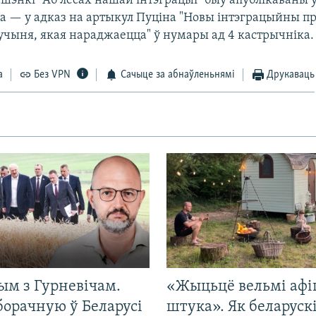
шэнкі "Аб лёсах нашай інтэграцыі" быў апублікаваны ў
ка — у адказ на артыкул Пуціна "Новы інтэграцыйны пр
дучыня, якая нараджаецца" ў нумары ад 4 кастрычніка.
а
Без VPN
Сачыце за абнаўленьнямі
Друкаваць
ым з Гурневічам.
«Жыцьцё вельмі афі
борачную ў Беларусі
штука». Як беларуск