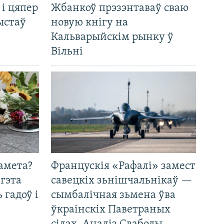
 і цяпер
Жбанкоў прэзэнтаваў сваю
ыстаў
новую кнігу на
Кальварыйскім рынку ў
Вільні
амета?
Францускія «Рафалі» замест
 гэта
савецкіх зьнішчальнікаў —
 гадоў і
сымбалічная зьмена ўва
ўкраінскіх Паветраных