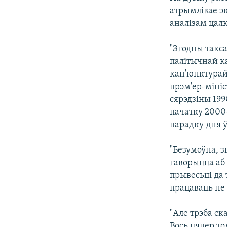
атрымлівае эк
аналізам цал
"Згодны такса
палітычнай ка
кан'юнктурай
прэм'ер-мініс
сярэдзіны 199
пачатку 2000-
парадку дня ў
"Безумоўна, з
гаворыцца аб
прывесьці да 
працаваць не 
"Але трэба ск
Вось цяпер то