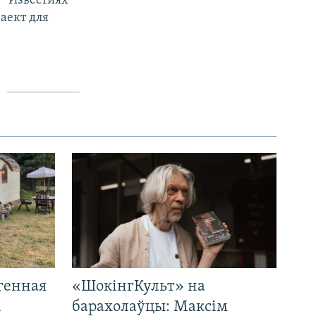
 "Известиях"
аект для
генная
«ШокінгКульт» на
і
барахолаўцы: Максім