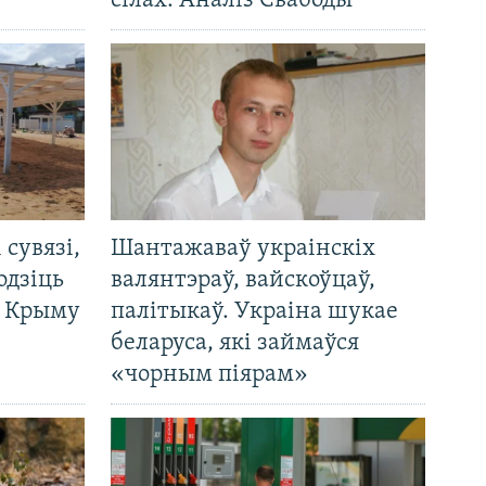
сілах. Аналіз Свабоды
і сувязі,
Шантажаваў украінскіх
одзіць
валянтэраў, вайскоўцаў,
а Крыму
палітыкаў. Украіна шукае
беларуса, які займаўся
«чорным піярам»