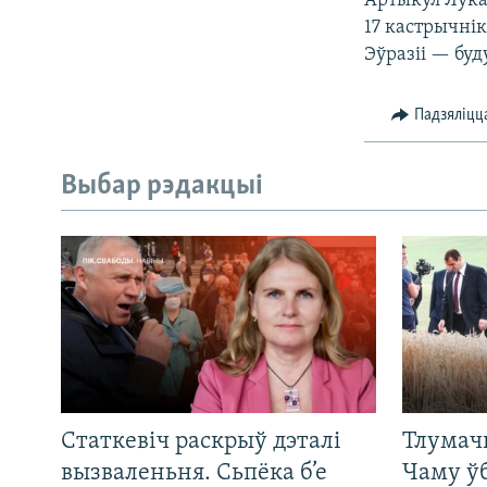
Артыкул Лука
17 кастрычні
Эўразіі — бу
Падзяліцц
Выбар рэдакцыі
Статкевіч раскрыў дэталі
Тлумач
вызваленьня. Сьпёка б’е
Чаму ў