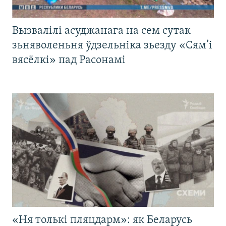
Вызвалілі асуджанага на сем сутак
зьняволеньня ўдзельніка зьезду «Сям’і
вясёлкі» пад Расонамі
«Ня толькі пляцдарм»: як Беларусь