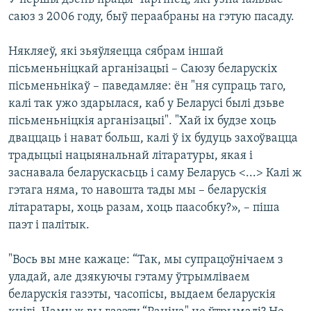
саюз з 2006 году, быў пераабраны на гэтую пасаду.
Някляеў, які зьяўляецца сябрам іншай
пісьменьніцкай арганізацыі – Саюзу беларускіх
пісьменьнікаў – паведамляе: ён "ня супраць таго,
калі так ужо здарылася, каб у Беларусі былі дзьве
пісьменьніцкія арганізацыі". "Хай іх будзе хоць
дваццаць і нават больш, калі ў іх будуць захоўвацца
традыцыі нацыянальнай літаратуры, якая і
заснавала беларускасьць і саму Беларусь <...> Калі ж
гэтага няма, то навошта тады мы – беларускія
літаратары, хоць разам, хоць паасобку?», – піша
паэт і палітык.
"Вось вы мне кажаце: “Так, мы супрацоўнічаем з
уладай, але дзякуючы гэтаму ўтрымліваем
беларускія газэты, часопісы, выдаем беларускія