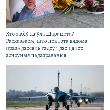
Хто забіў Паўла Шарамета?
Расказваем, што пра гэта вядома
празь дзесяць гадоў і дзе цяпер
асноўныя падазраваныя