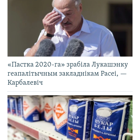
«Пастка 2020-га» зрабіла Лукашэнку
геапалітычным закладнікам Расеі, —
Карбалевіч