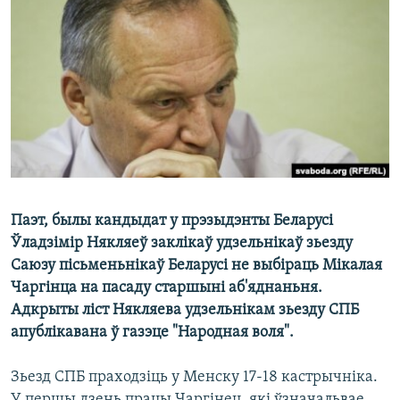
КУЛЬТУРА
МОВА
КАЛЯНДАР
НА ХВАЛЯХ СВАБОДЫ
Паэт, былы кандыдат у прэзыдэнты Беларусі
Ўладзімір Някляеў заклікаў удзельнікаў зьезду
Саюзу пісьменьнікаў Беларусі не выбіраць Мікалая
Чаргінца на пасаду старшыні аб'яднаньня.
Адкрыты ліст Някляева удзельнікам зьезду СПБ
апублікавана ў газэце "Народная воля".
Зьезд СПБ праходзіць у Менску 17-18 кастрычніка.
У першы дзень працы Чаргінец, які ўзначальвае