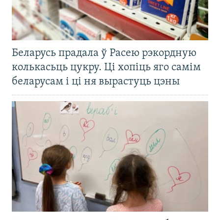
Беларусь прадала ў Расею рэкордную
колькасьць цукру. Ці хопіць яго самім
беларусам і ці ня вырастуць цэны