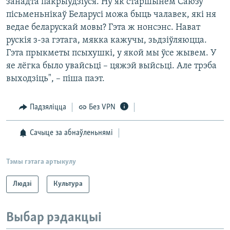
занадта пакрыўдзіўся. Ну як старшынём Саюзу
пісьменьнікаў Беларусі можа быць чалавек, які ня
ведае беларускай мовы? Гэта ж нонсэнс. Нават
рускія з-за гэтага, мякка кажучы, зьдзіўляюцца.
Гэта прыкметы псыхушкі, у якой мы ўсе жывем. У
яе лёгка было увайсьці – цяжэй выйсьці. Але трэба
выходзіць", – піша паэт.
Падзяліцца
Без VPN
Сачыце за абнаўленьнямі
Тэмы гэтага артыкулу
Людзі
Культура
Выбар рэдакцыі