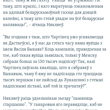
кнігі. Чаму ж вы газэту “Раніца" не ўтрымалі? Не
таму, што крызіс, і каго выратуюць зэканомленыя
на адзінай беларускамоўнай газэце для дзяцей
капейкі, а таму што гэтай уладзе на ўсё беларускае
напляваць!", – лічыць Някляеў.
"Вы згодныя з тым, што Чаргінец ужо усхваляецца
як Дастаеўскі, а ў нас да гэтага часу няма вуліцы з
імем Васіля Быкава? Хоць кампанія, праведзеная за
тое, каб такая вуліца зьявілася, толькі ў Менску
сабрала больш за 130 тысяч подпісаў! Так, калі
Чаргінец паўсюль хваліцца, што я сябраваў з
Быкавым, чаму б яму не падпісацца сто трыццаць
тысяч першым і не пайсьці да Лукашэнкі з гэтымі
падпіснымі лістамі, каб той іх прачытаў?”.
Някляеў раіць удзельнікам зьезду "памяняць
старшыню". "У ганаровыя яго перавядзіце, каб не