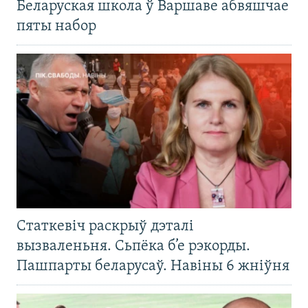
Беларуская школа ў Варшаве абвяшчае
пяты набор
Статкевіч раскрыў дэталі
вызваленьня. Сьпёка б’е рэкорды.
Пашпарты беларусаў. Навіны 6 жніўня