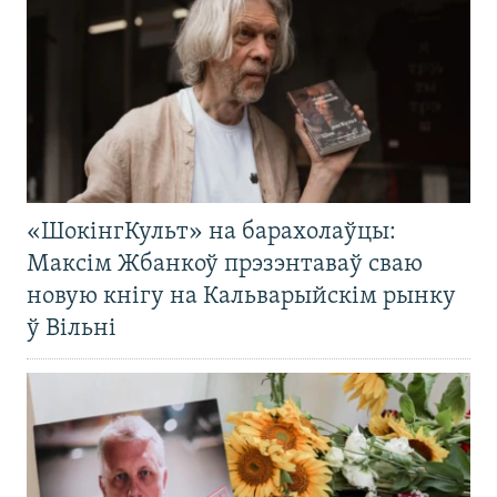
«ШокінгКульт» на барахолаўцы:
Максім Жбанкоў прэзэнтаваў сваю
новую кнігу на Кальварыйскім рынку
ў Вільні