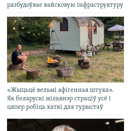
разбудоўвае вайсковую інфраструктуру
«Жыцьцё вельмі афігенная штука».
Як беларускі мільянэр страціў усё і
цяпер робіць хаткі для турыстаў