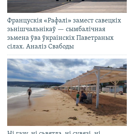
Францускія «Рафалі» замест савецкіх
зьнішчальнікаў — сымбалічная
зьмена ўва ўкраінскіх Паветраных
сілах. Аналіз Свабоды
Ні газу, ні сьвятла, ні сувязі, ні