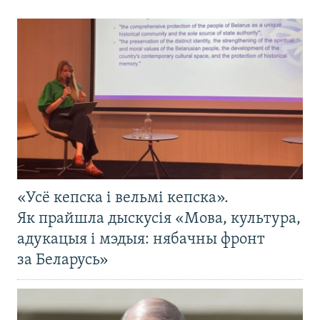
«Усё кепска і вельмі кепска».
Як прайшла дыскусія «Мова, культура,
адукацыя і мэдыя: нябачны фронт
за Беларусь»