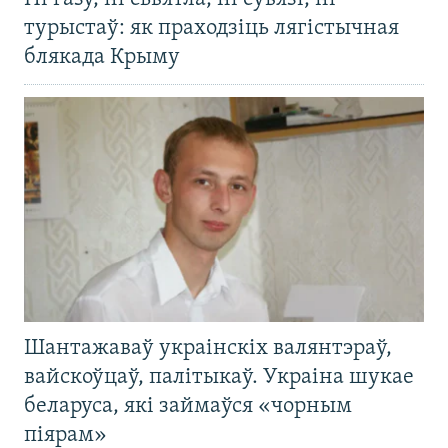
турыстаў: як праходзіць лягістычная
блякада Крыму
Шантажаваў украінскіх валянтэраў,
вайскоўцаў, палітыкаў. Украіна шукае
беларуса, які займаўся «чорным
піярам»