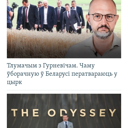
Тлумачым з Гурневічам. Чаму
ўборачную ў Беларусі ператвараюць у
цырк