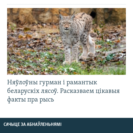
Няўлоўны гурман і рамантык
беларускіх лясоў. Расказваем цікавыя
факты пра рысь
САЧЫЦЕ ЗА АБНАЎЛЕНЬНЯМІ