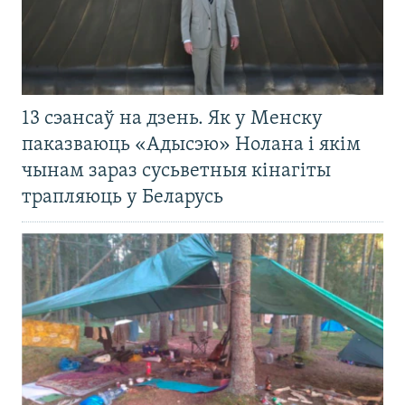
13 сэансаў на дзень. Як у Менску
паказваюць «Адысэю» Нолана і якім
чынам зараз сусьветныя кінагіты
трапляюць у Беларусь