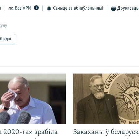
а
Без VPN
Сачыце за абнаўленьнямі
Друкаваць
кулу
Людзі
 2020-га» зрабіла
Закаханы ў беларус