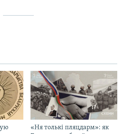
кую
«Ня толькі пляцдарм»: як