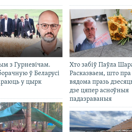
ым з Гурневічам.
Хто забіў Паўла Шар
борачную ў Беларусі
Расказваем, што пра
араюць у цырк
вядома празь дзесяць
дзе цяпер асноўныя
падазраваныя