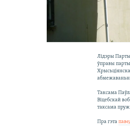
Лідэры Партыі
ўправы парты
Хрысьціянска
абмежаваньне
Таксама Паўл
Віцебскай воб
таксама пруж
Пра гэта
паве