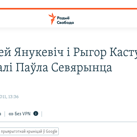
ей Янукевіч і Рыгор Каст
алі Паўла Севярынца
11, 13:36
а
Без VPN
 прыярытэтнай крыніцай ў Google