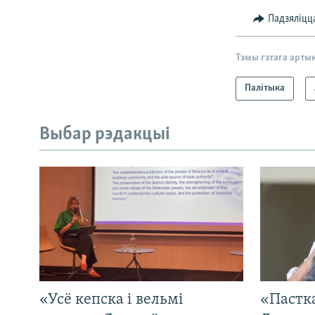
Падзяліцц
Тэмы гэтага арты
Палітыка
Выбар рэдакцыі
«Усё кепска і вельмі
«Пастка