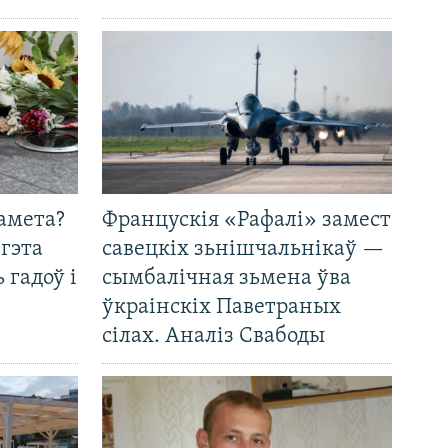
амета?
Францускія «Рафалі» замест
 гэта
савецкіх зьнішчальнікаў —
 гадоў і
сымбалічная зьмена ўва
ўкраінскіх Паветраных
сілах. Аналіз Свабоды