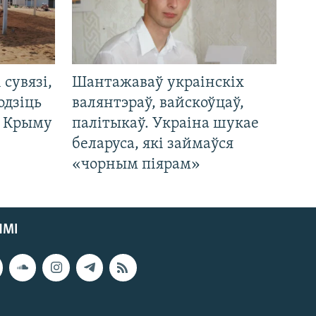
і сувязі,
Шантажаваў украінскіх
одзіць
валянтэраў, вайскоўцаў,
а Крыму
палітыкаў. Украіна шукае
беларуса, які займаўся
«чорным піярам»
ЯМІ