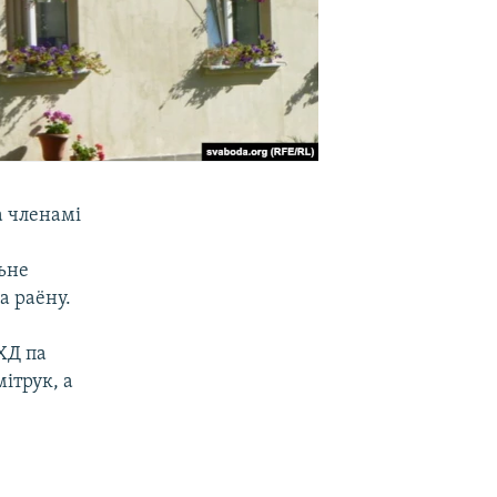
а членамі
я
ьне
а раёну.
ХД па
ітрук, а