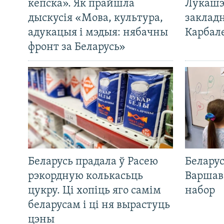
кепска». Як прайшла
Лукашэ
дыскусія «Мова, культура,
закладн
адукацыя і мэдыя: нябачны
Карбал
фронт за Беларусь»
Беларусь прадала ў Расею
Беларус
рэкордную колькасьць
Варшав
цукру. Ці хопіць яго самім
набор
беларусам і ці ня вырастуць
цэны