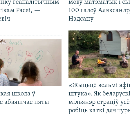
нку геапалітычным
мову матэматык і сь
ікам Расеі, —
100 гадоў Аляксандр
евіч
Надсану
«Жыцьцё вельмі афі
кая школа ў
штука». Як беларуск
е абвяшчае пяты
мільянэр страціў усё
робіць хаткі для тур