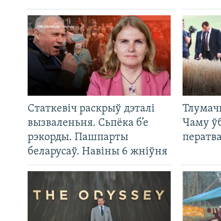
Статкевіч раскрыў дэталі
Тлумач
вызваленьня. Сьпёка б’е
Чаму ў
рэкорды. Пашпарты
ператв
беларусаў. Навіны 6 жніўня