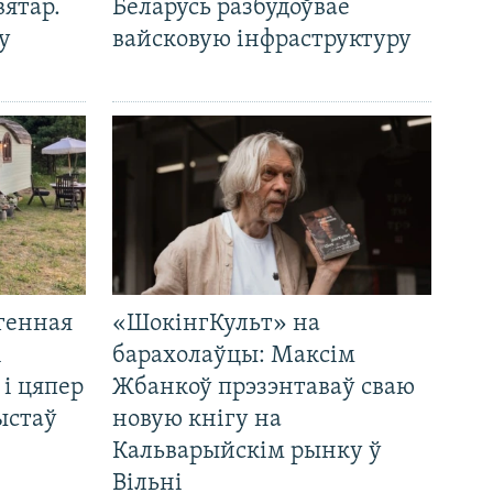
вятар.
Беларусь разбудоўвае
у
вайсковую інфраструктуру
генная
«ШокінгКульт» на
і
барахолаўцы: Максім
 і цяпер
Жбанкоў прэзэнтаваў сваю
ыстаў
новую кнігу на
Кальварыйскім рынку ў
Вільні