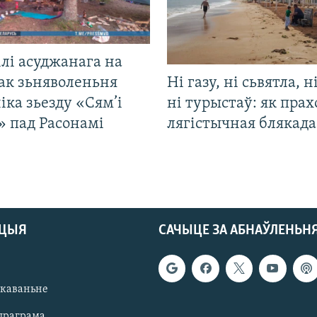
лі асуджанага на
ак зьняволеньня
Ні газу, ні сьвятла, н
іка зьезду «Сям’і
ні турыстаў: як прах
» пад Расонамі
лягістычная блякад
АЦЫЯ
САЧЫЦЕ ЗА АБНАЎЛЕНЬН
якаваньне
праграма