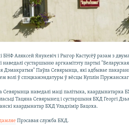
 БНФ Аляксей Янукевіч і Рыгор Кастусёў разам з двум
і наведалі сустаршыню аргкамітэту партыі "Беларуска
я Дэмакратыя" Паўла Севярынца, які адбывае пакаран
м волі ў спэцкамэндатуры ў вёсцы Куплін Пружанскаг
а Севярынца наведалі маці палітыка, каардынатарка Б
ласьці Тацяна Севярынец і сустаршыня БХД Георгі Дзьм
анскі каардынатар БХД Уладзімір Бацоха.
дамляе
Прэсавая служба БХД.