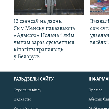
13 сэансаў на дзень.
Вызвалі
Як у Менску паказваюць
сем сут
«Адысэю» Нолана і якім
ўдзельн
чынам зараз сусьветныя
вясёлкі
кінагіты трапляюць
у Беларусь
РАЗЬДЗЕЛЫ САЙТУ
ІНФАРМ
Стужка навінаў
Пра нас
Падкасты
Абысьці бл
Кнігі Свабоды
Мабільная 