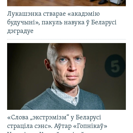
Лукашэнка стварае «акадэмію
будучыні», пакуль навука ў Беларусі
дэградуе
«Слова „экстрэмізм“ у Беларусі
страціла сэнс». Аўтар «Гопнікаў»