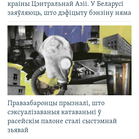
краіны Цэнтральнай Азіі. У Беларусі
заяўляюць, што дэфіцыту бэнзіну няма
Праваабаронцы прызналі, што
сэксуалізаваныя катаваньні ў
расейскім палоне сталі сыстэмнай
зьявай