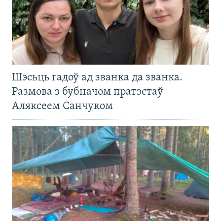
Шэсьць гадоў ад званка да званка.
Размова з бубначом пратэстаў
Аляксеем Санчуком