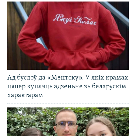
Ад буслоў да «Ментску». У якіх крамах
цяпер купляць адзеньне зь беларускім
характарам