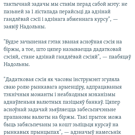
тактычнай задачы мы ставім перад сабой мэту: не
пазьней за 1 лістапада перайсьці да адзінай
гандлёвай сэсіі і адзінага абменнага курсу", —
заявіў Надольны.
"Будзе зачыненая гэтак званая асноўная сэсія на
біржы, а тое, што цяпер называецца дадатковай
сэсіяй, стане адзінай гандлёвай сэсіяй", — паабяцаў
Надольны.
"Дадатковая сэсія як часовы інструмэнт згуляла
сваю ролю рынкавага арыенціру, адпрацаваныя
тэхнічныя моманты і неабходныя мэханізмы
аднаўленьня валютных пазіцыяў банкаў. Цяпер
асноўнай задачай зьяўляецца забесьпячэньне
прапановы валюты на біржы. Такі прыток можа
быць забясьпечаны за кошт зьліцьця курсаў на
рынкавых прынцыпах", — адзначыў намесьнік