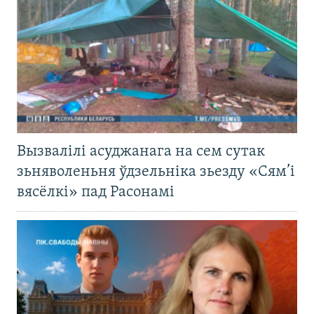
Вызвалілі асуджанага на сем сутак
зьняволеньня ўдзельніка зьезду «Сям’і
вясёлкі» пад Расонамі