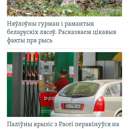
Няўлоўны гурман і рамантык
беларускіх лясоў. Расказваем цікавыя
факты пра рысь
Паліўны крызіс з Расеі перакінуўся на