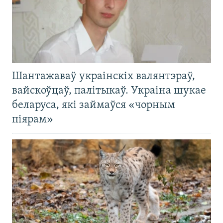
Шантажаваў украінскіх валянтэраў,
вайскоўцаў, палітыкаў. Украіна шукае
беларуса, які займаўся «чорным
піярам»