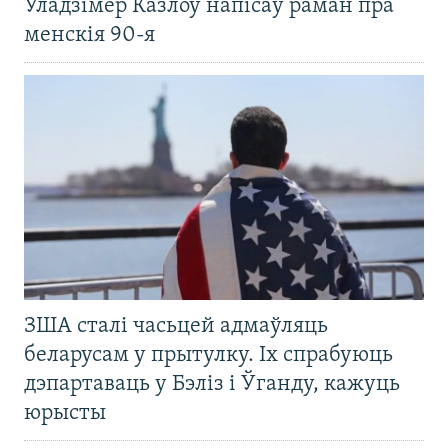
Уладзімер Казлоў напісаў раман пра
менскія 90-я
ЗША сталі часьцей адмаўляць
беларусам у прытулку. Іх спрабуюць
дэпартаваць у Бэліз і Ўганду, кажуць
юрысты