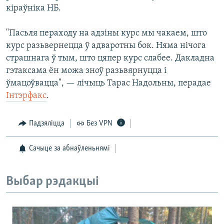
кіраўніка НБ.
"Пасьля пераходу на адзіны курс мы чакаем, што
курс разьвернецца ў адваротны бок. Няма нічога
страшнага ў тым, што цяпер курс слабее. Дакладна
гэтаксама ён можа зноў разьвярнуцца і
ўмацоўвацца", — лічыць Тарас Надольны, перадае
Інтэрфакс
.
Падзяліцца
Без VPN
Сачыце за абнаўленьнямі
Выбар рэдакцыі