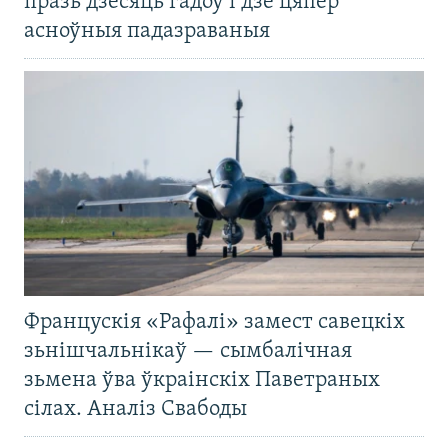
празь дзесяць гадоў і дзе цяпер
асноўныя падазраваныя
Францускія «Рафалі» замест савецкіх
зьнішчальнікаў — сымбалічная
зьмена ўва ўкраінскіх Паветраных
сілах. Аналіз Свабоды