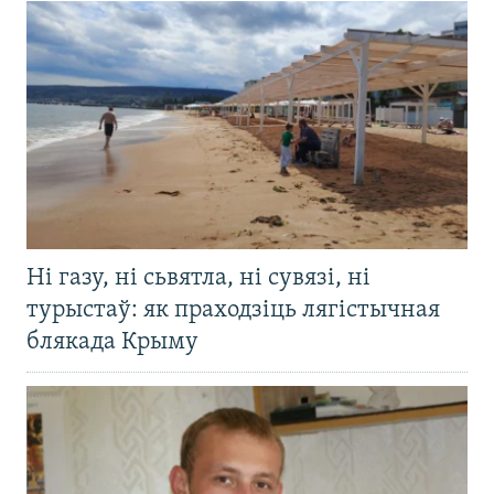
Ні газу, ні сьвятла, ні сувязі, ні
турыстаў: як праходзіць лягістычная
блякада Крыму