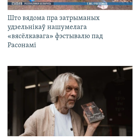
Што вядома пра затрыманых
удзельнікаў нашумелага
«вясёлкавага» фэстывалю пад
Расонамі