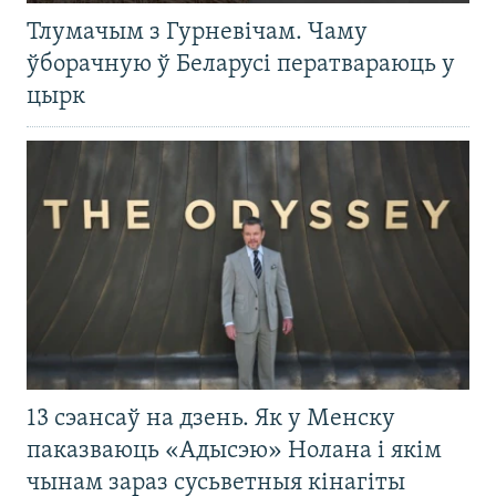
Тлумачым з Гурневічам. Чаму
ўборачную ў Беларусі ператвараюць у
цырк
13 сэансаў на дзень. Як у Менску
паказваюць «Адысэю» Нолана і якім
чынам зараз сусьветныя кінагіты