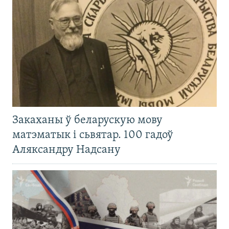
Закаханы ў беларускую мову
матэматык і сьвятар. 100 гадоў
Аляксандру Надсану