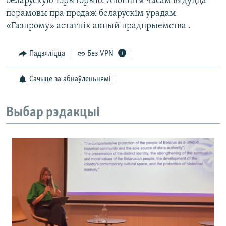
беларускую тэрыторыю. Апошнім часам вядуцца
перамовы пра продаж беларускім урадам
«Газпрому» астатніх акцый прадпрыемства .
Падзяліцца
Без VPN
Сачыце за абнаўленьнямі
Выбар рэдакцыі