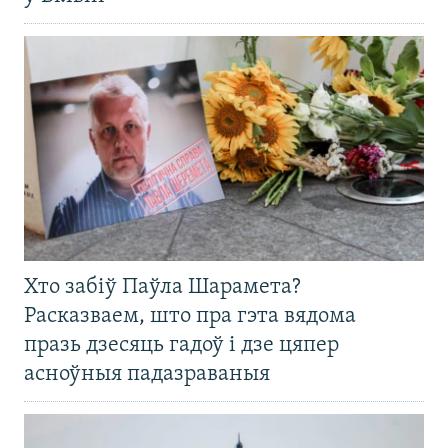
Хто забіў Паўла Шарамета?
Расказваем, што пра гэта вядома
празь дзесяць гадоў і дзе цяпер
асноўныя падазраваныя