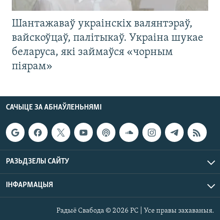
Шантажаваў украінскіх валянтэраў,
вайскоўцаў, палітыкаў. Украіна шукае
беларуса, які займаўся «чорным
піярам»
САЧЫЦЕ ЗА АБНАЎЛЕНЬНЯМІ
РАЗЬДЗЕЛЫ САЙТУ
ІНФАРМАЦЫЯ
Радыё Свабода © 2026 РС | Усе правы захаваныя.