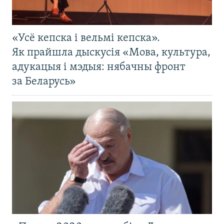
«Усё кепска і вельмі кепска».
Як прайшла дыскусія «Мова, культура,
адукацыя і мэдыя: нябачны фронт
за Беларусь»