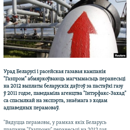
КУЛЬТУРА
МОВА
КАЛЯНДАР
НА ХВАЛЯХ СВАБОДЫ
Урад Беларусі і расейская газавая кампанія
"Газпром" абмяркоўваюць магчымасьць перанесьці
на 2012 выплаты беларускіх даўгоў за пастаўкі газу
ў 2011 годзе, паведаміла агенцтва "Інтэрфакс-Захад"
са спасылкай на экспэрта, знаёмага з ходам
адпаведных перамоваў.
"Вядуцца перамовы, у рамках якіх Беларусь
прапануе "Газпрому" перанесьці на 2012 год