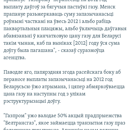
выплату даўгоў за бягучыя пастаўкі газу. Менск
прапануе разьмеркаваць суму запазычанасьці
роўнымі часткамі на ўвесь 2012 і альбо рабіць
паквартальныя плацяжы, альбо ўключыць даўгавыя
абавязаньні ў канчатковую цану газу для Беларусі
такім чынам, каб па выніках [2012] году ўся сума
доўгу была пагашана", - сказаў суразмоўца
агенцтва.
Паводле яго, папярэдняя згода расейскага боку аб
пераносе выплаты запазычанасьці на 2012 год
Беларусьсю ўжо атрымана, і цяпер абмяркоўваецца
цана газу на наступны год з улікам
рэструктурызацыі доўгу.
"Газпром" ужо валодае 50% акцый прадпрыемства
"Белтрансгаз", якое займаецца транзытам газу праз