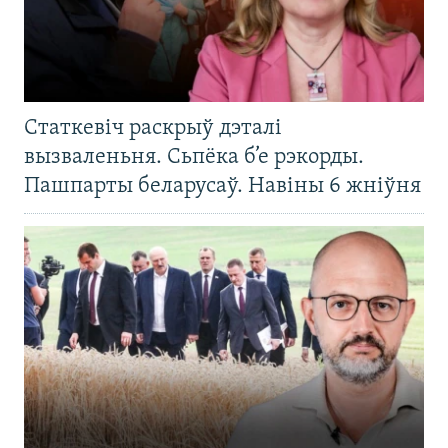
Статкевіч раскрыў дэталі
вызваленьня. Сьпёка б’е рэкорды.
Пашпарты беларусаў. Навіны 6 жніўня