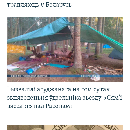
трапляюць у Беларусь
Вызвалілі асуджанага на сем сутак
зьняволеньня ўдзельніка зьезду «Сям’і
вясёлкі» пад Расонамі