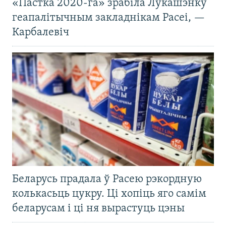
«Пастка 2020-га» зрабіла Лукашэнку
геапалітычным закладнікам Расеі, —
Карбалевіч
Беларусь прадала ў Расею рэкордную
колькасьць цукру. Ці хопіць яго самім
беларусам і ці ня вырастуць цэны