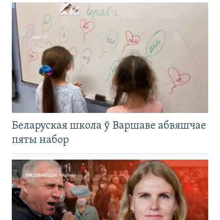
Беларуская школа ў Варшаве абвяшчае
пяты набор