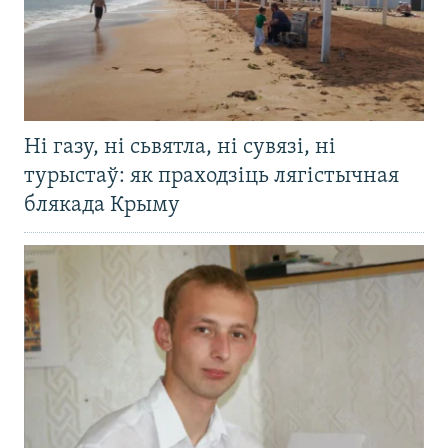
Ні газу, ні сьвятла, ні сувязі, ні
турыстаў: як праходзіць лягістычная
блякада Крыму