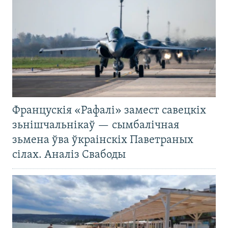
Францускія «Рафалі» замест савецкіх
зьнішчальнікаў — сымбалічная
зьмена ўва ўкраінскіх Паветраных
сілах. Аналіз Свабоды