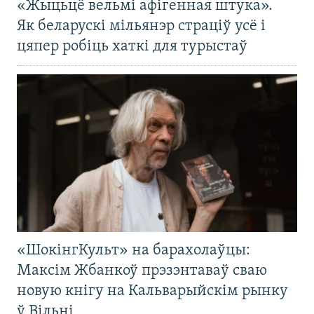
«Жыцьцё вельмі афігенная штука».
Як беларускі мільянэр страціў усё і
цяпер робіць хаткі для турыстаў
«ШокінгКульт» на барахолаўцы:
Максім Жбанкоў прэзэнтаваў сваю
новую кнігу на Кальварыйскім рынку
ў Вільні