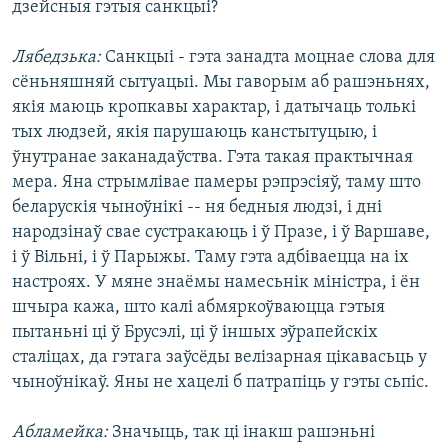
дзейсныя гэтыя санкцыі?
Лябедзька:
Санкцыі - гэта занадта моцнае слова для
сёньняшняй сытуацыі. Мы гаворым аб рашэньнях,
якія маюць кропкавы характар, і датычаць толькі
тых людзей, якія парушаюць канстытуцыю, і
ўнутранае заканадаўства. Гэта такая практычная
мера. Яна стрымлівае памеры рэпрэсіяў, таму што
беларускія чыноўнікі -- ня бедныя людзі, і дні
народзінаў свае сустракаюць і ў Празе, і ў Варшаве,
і ў Вільні, і ў Парыжы. Таму гэта адбіваецца на іх
настроях. У мяне знаёмы намесьнік міністра, і ён
шчыра кажа, што калі абмяркоўваюцца гэтыя
пытаньні ці ў Брусэлі, ці ў іншых эўрапейскіх
сталіцах, да гэтага заўсёды велізарная цікавасьць у
чыноўнікаў. Яны не хацелі б патрапіць у гэты сьпіс.
Абламейка:
Значыць, так ці інакш рашэньні