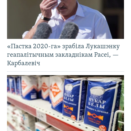
«Пастка 2020-га» зрабіла Лукашэнку
геапалітычным закладнікам Расеі, —
Карбалевіч