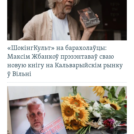
«ШокінгКульт» на барахолаўцы:
Максім Жбанкоў прэзэнтаваў сваю
новую кнігу на Кальварыйскім рынку
ў Вільні