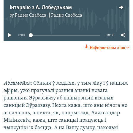
Інтэрвію з А. Лябедзькам
by
Радыё Свабода || Радио Свобода
No media source currently available
0:00
18:36
Наўпроставы лінк
Абламейка:
Сёньня ў мэдыях, у тым ліку і ў нашым
эфіры, ужо прагучалі розныя ацэнкі новага
рашэньня Эўразьвязу аб пашырэньні візавых
санкцый Эўразвязу. Нехта кажа, што яны нічога не
азначаюць, а нехта, як, напрыклад, Аляксандар
Мілінкевіч, кажа, што санкцыі працуюць і
чыноўнікі іх баяцца. А на Вашу думку, наколькі