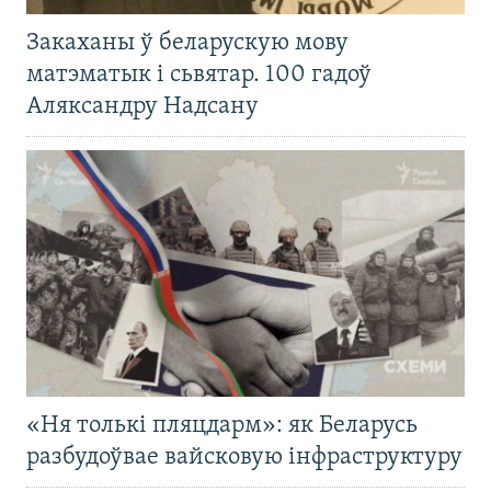
Закаханы ў беларускую мову
матэматык і сьвятар. 100 гадоў
Аляксандру Надсану
«Ня толькі пляцдарм»: як Беларусь
разбудоўвае вайсковую інфраструктуру