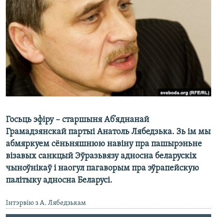
КУЛЬТУРА
МОВА
КАЛЯНДАР
НА ХВАЛЯХ СВАБОДЫ
Госьць эфіру – старшыня Аб’яднанай
Грамадзянскай партыі Анатоль Лябедзька. Зь ім мы
абмяркуем сёньняшнюю навіну пра пашырэньне
візавых санкцый Эўразьвязу адносна беларускіх
чыноўнікаў і наогул пагаворым пра эўрапейскую
палітыку адносна Беларусі.
Інтэрвію з А. Лябедзькам