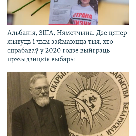
Альбанія, ЗША, Нямеччына. Дзе цяпер
жывуць і чым займаюцца тыя, хто
спрабаваў у 2020 годзе выйграць
прэзыдэнцкія выбары