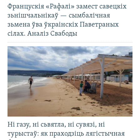
Францускія «Рафалі» замест савецкіх
зьнішчальнікаў — сымбалічная
зьмена ўва ўкраінскіх Паветраных
сілах. Аналіз Свабоды
Ні газу, ні сьвятла, ні сувязі, ні
турыстаў: як праходзіць лягістычная