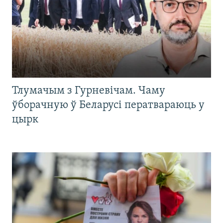
Тлумачым з Гурневічам. Чаму
ўборачную ў Беларусі ператвараюць у
цырк