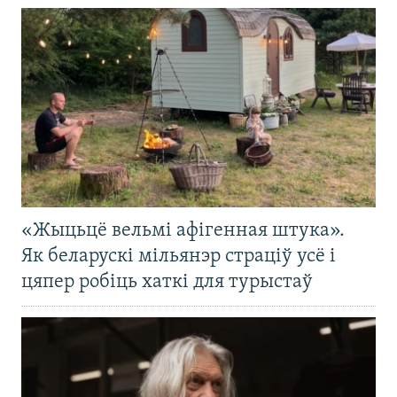
«Жыцьцё вельмі афігенная штука».
Як беларускі мільянэр страціў усё і
цяпер робіць хаткі для турыстаў