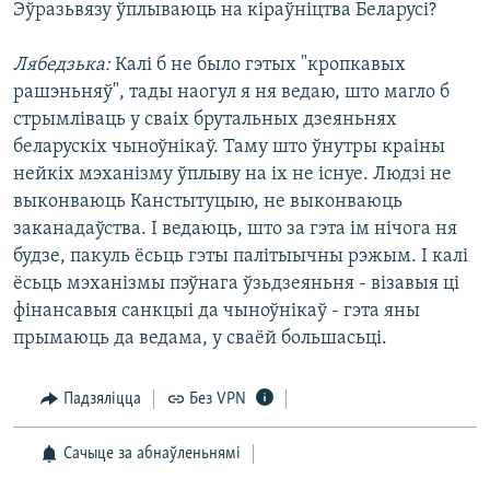
Эўразьвязу ўплываюць на кіраўніцтва Беларусі?
Лябедзька:
Калі б не было гэтых "кропкавых
рашэньняў", тады наогул я ня ведаю, што магло б
стрымліваць у сваіх брутальных дзеяньнях
беларускіх чыноўнікаў. Таму што ўнутры краіны
нейкіх мэханізму ўплыву на іх не існуе. Людзі не
выконваюць Канстытуцыю, не выконваюць
заканадаўства. І ведаюць, што за гэта ім нічога ня
будзе, пакуль ёсьць гэты палітыычны рэжым. І калі
ёсьць мэханізмы пэўнага ўзьдзеяньня - візавыя ці
фінансавыя санкцыі да чыноўнікаў - гэта яны
прымаюць да ведама, у сваёй большасьці.
Падзяліцца
Без VPN
Сачыце за абнаўленьнямі