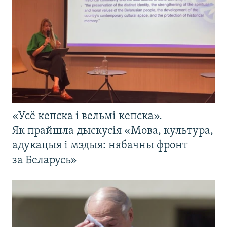
«Усё кепска і вельмі кепска».
Як прайшла дыскусія «Мова, культура,
адукацыя і мэдыя: нябачны фронт
за Беларусь»