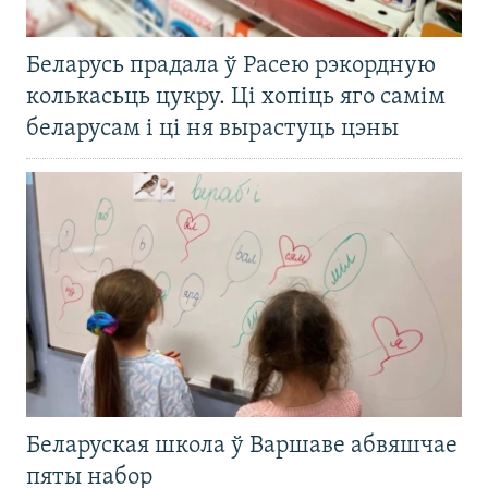
Беларусь прадала ў Расею рэкордную
колькасьць цукру. Ці хопіць яго самім
беларусам і ці ня вырастуць цэны
Беларуская школа ў Варшаве абвяшчае
пяты набор