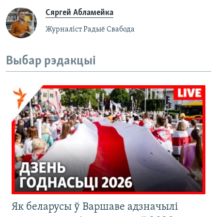
Сяргей Абламейка
Журналіст Радыё Свабода
Выбар рэдакцыі
Як беларусы ў Варшаве адзначылі