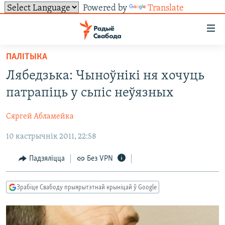
Powered by
Translate
Лінкі
ўнівэрсальнага
доступу
ПАЛІТЫКА
НАВІНЫ
Перайсьці
Лябедзька: Чыноўнікі ня хочуць
да
ТОЛЬКІ НА СВАБОДЗЕ
УСЕ НАВІНЫ
патрапіць у сьпіс неўязных
галоўнага
СУВЯЗЬ
ВІДЭА І ФОТА
ТЭСТЫ
зьместу
Сяргей Абламейка
Перайсьці
ПАДПІСАЦЦА
ЛЮДЗІ
БЛОГІ
АБЫСЬЦІ БЛЯКАВАНЬНЕ
да
10 кастрычнік 2011, 22:58
ПАЛІТЫКА
ГІСТОРЫЯ НА СВАБОДЗЕ
ПАДЗЯЛІЦЦА ІНФАРМАЦЫЯЙ
RSS
галоўнай
САЧЫЦЕ ЗА АБНАЎЛЕНЬНЯМІ
навігацыі
ЭКАНОМІКА
ПАДКАСТЫ
ПАДКАСТЫ
Падзяліцца
Без VPN
Перайсьці
ВАЙНА
КНІГІ
FACEBOOK
да
Зрабіце Свабоду прыярытэтнай крыніцай ў Google
БЕЛАРУСЫ НА ВАЙНЕ
АЎДЫЁКНІГІ
TWITTER
пошуку
ПАЛІТВЯЗЬНІ
PREMIUM
Усе сайты РС/РСЭ