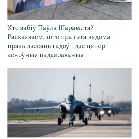
Хто забіў Паўла Шарамета?
Расказваем, што пра гэта вядома
празь дзесяць гадоў і дзе цяпер
асноўныя падазраваныя