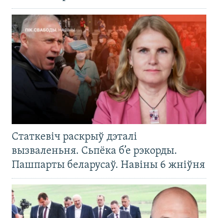
Статкевіч раскрыў дэталі
вызваленьня. Сьпёка б’е рэкорды.
Пашпарты беларусаў. Навіны 6 жніўня