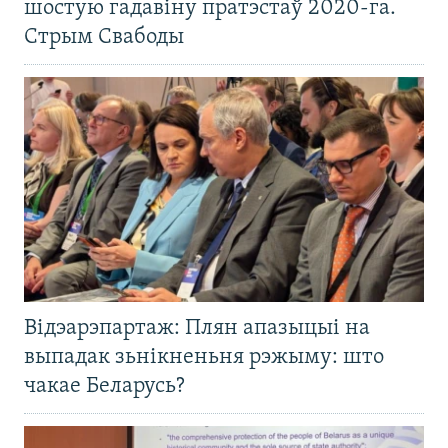
шостую гадавіну пратэстаў 2020-га.
Стрым Свабоды
Відэарэпартаж: Плян апазыцыі на
выпадак зьнікненьня рэжыму: што
чакае Беларусь?