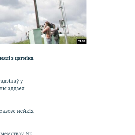
ялі з цягніка
адзінаў у
йны аддзел
равозе нейкіх
ыемстваў. Як