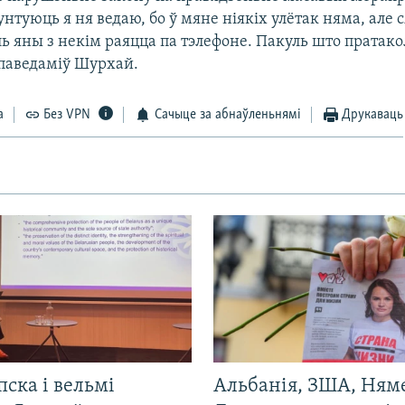
унтуюць я ня ведаю, бо ў мяне ніякіх улётак няма, але 
ль яны з некім раяцца па тэлефоне. Пакуль што пратако
 паведаміў Шурхай.
а
Без VPN
Сачыце за абнаўленьнямі
Друкаваць
пска і вельмі
Альбанія, ЗША, Ням