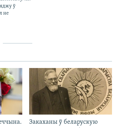
сяджу ў
л не
еччына.
Закаханы ў беларускую