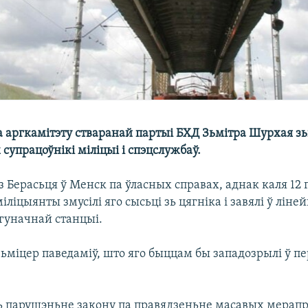
 аргкамітэту стваранай партыі БХД Зьмітра Шурхая зьн
 супрацоўнікі міліцыі і спэцслужбаў.
 Берасьця ў Менск па ўласных справах, аднак каля 12 г
іліцыянты змусілі яго сысьці зь цягніка і завялі ў ліне
ыгуначнай станцыі.
ьміцер паведаміў, што яго быццам бы западозрылі ў пе
 парушэньне закону па правядзеньне масавых мерапр