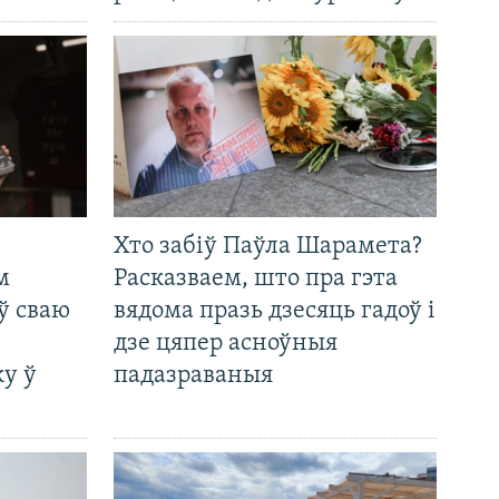
Хто забіў Паўла Шарамета?
м
Расказваем, што пра гэта
ў сваю
вядома празь дзесяць гадоў і
дзе цяпер асноўныя
у ў
падазраваныя