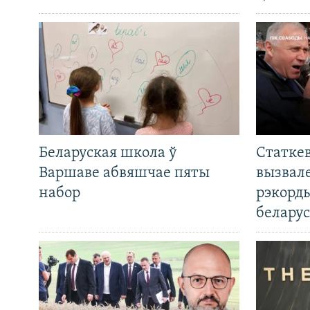
Беларуская школа ў
Статкев
Варшаве абвяшчае пяты
вызвале
набор
рэкорд
беларус