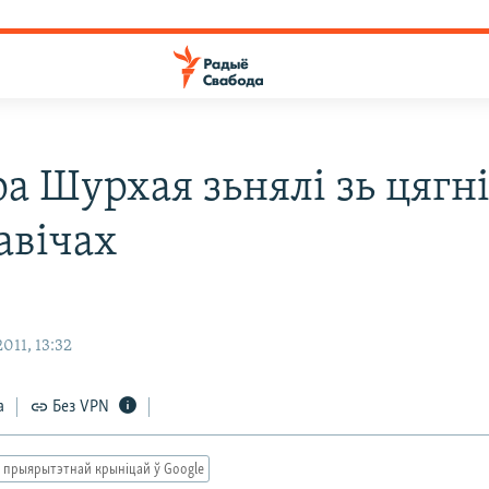
а Шурхая зьнялі зь цягні
авічах
011, 13:32
а
Без VPN
 прыярытэтнай крыніцай ў Google