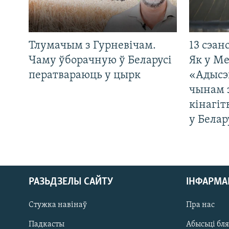
Тлумачым з Гурневічам.
13 сэан
Чаму ўборачную ў Беларусі
Як у М
ператвараюць у цырк
«Адысэ
чынам 
кінагі
у Белар
РАЗЬДЗЕЛЫ САЙТУ
ІНФАРМ
Стужка навінаў
Пра нас
Падкасты
Абысьці бл