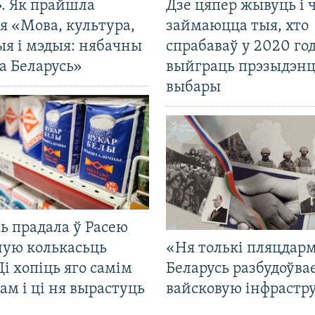
». Як прайшла
Дзе цяпер жывуць і
я «Мова, культура,
займаюцца тыя, хто
ыя і мэдыя: нябачны
спрабаваў у 2020 го
а Беларусь»
выйграць прэзыдэнц
выбары
ь прадала ў Расею
ную колькасьць
«Ня толькі пляцдарм
Ці хопіць яго самім
Беларусь разбудоўва
ам і ці ня вырастуць
вайсковую інфрастр