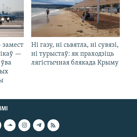
 замест
Ні газу, ні сьвятла, ні сувязі,
нікаў —
ні турыстаў: як праходзіць
 ўва
лягістычная блякада Крыму
ных
ды
ЯМІ