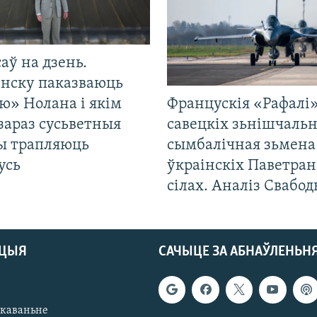
саў на дзень.
енску паказваюць
ю» Нолана і якім
Францускія «Рафалі»
зараз сусьветныя
савецкіх зьнішчаль
ты трапляюць
сымбалічная зьмена
усь
ўкраінскіх Паветра
сілах. Аналіз Свабо
АЦЫЯ
САЧЫЦЕ ЗА АБНАЎЛЕНЬН
якаваньне