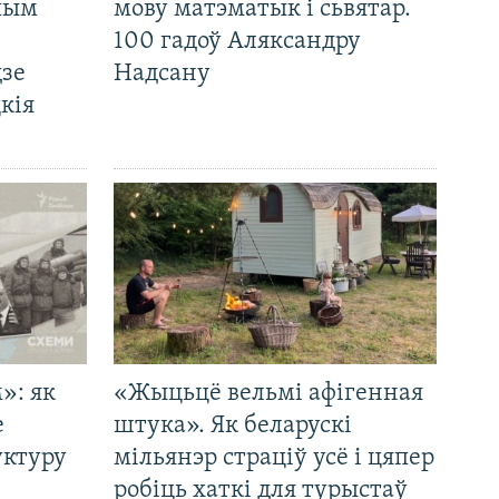
 чым
мову матэматык і сьвятар.
100 гадоў Аляксандру
дзе
Надсану
кія
»: як
«Жыцьцё вельмі афігенная
е
штука». Як беларускі
уктуру
мільянэр страціў усё і цяпер
робіць хаткі для турыстаў