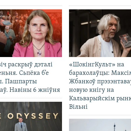
іч раскрыў дэталі
«ШокінгКульт» на
ньня. Сьпёка б’е
барахолаўцы: Максі
ы. Пашпарты
Жбанкоў прэзэнтава
аў. Навіны 6 жніўня
новую кнігу на
Кальварыйскім рынк
Вільні