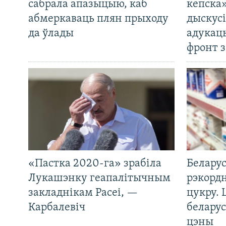
сабрала апазыцыю, каб
кепска
абмеркаваць плян прыходу
дыскусі
да ўлады
адукац
фронт з
«Пастка 2020-га» зрабіла
Беларус
Лукашэнку геапалітычным
рэкорд
закладнікам Расеі, —
цукру. 
Карбалевіч
беларус
цэны