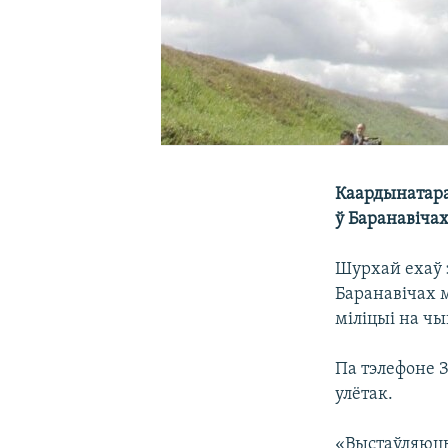
Каардынатара
ў Баранавічах
Шурхай ехаў з
Баранавічах м
міліцыі на ч
Па тэлефоне З
улётак.
«Выстаўляюць