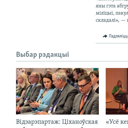
яны гэта абгр
міліцыі, паку
складалі», —
Падзяліцц
Выбар рэдакцыі
Відэарэпартаж: Ціханоўская
«Усё ке