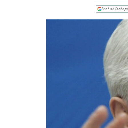
КАЛЯНДАР
НА ХВАЛЯХ СВАБОДЫ
Зрабіце Свабоду