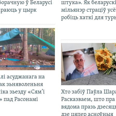
борачную ў Беларусі
штука». Як беларуск
араюць у цырк
мільянэр страціў усё
робіць хаткі для тур
лі асуджанага на
ак зьняволеньня
іка зьезду «Сям’і
Хто забіў Паўла Шар
» пад Расонамі
Расказваем, што пра
вядома празь дзесяць
дзе цяпер асноўныя