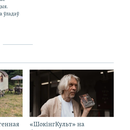
цыя.
а ўладаў
генная
«ШокінгКульт» на