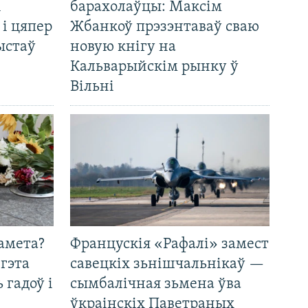
і
барахолаўцы: Максім
 і цяпер
Жбанкоў прэзэнтаваў сваю
ыстаў
новую кнігу на
Кальварыйскім рынку ў
Вільні
амета?
Францускія «Рафалі» замест
 гэта
савецкіх зьнішчальнікаў —
 гадоў і
сымбалічная зьмена ўва
ўкраінскіх Паветраных