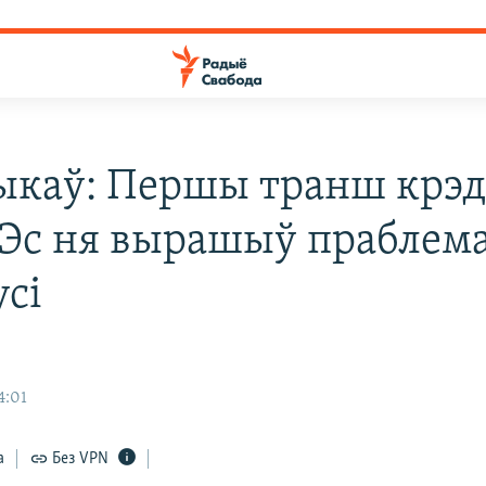
ыкаў: Першы транш крэ
Эс ня вырашыў праблем
усі
4:01
а
Без VPN