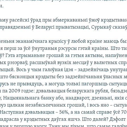
н.
аму расейскі ўрад пры абмеркаваньні ўмоў крэдытава
правядзеньні ў Беларусі прыватызацыі, Сурыкаў сказаў
леньня эканамічнага крызісу ў любой краіне маюць бы
я перш за ўсё ўнутраныя рэсурсы гэтай краіны. Што т
аў? Гэта атрыманьне грошай за гэтыя актывы, напаўне
х рэзэрваў, расшыўкай вузкіх месцаў у валютных спра
ыцый. Вось у чым галоўная ідэя – задзейнічаць унутр
 што бясконцыя крэдыты без задзейнічаньня ўласных 
арусь не прывядуць, а могуць толькі пагоршыць сытуа
 па 2009 годзе: дэвальвацыя беларускага рубля, бязьдз
 Нацыянальнага банку або, наадварот, дзеяньні, якія 
руз цалкам незабясьпечаных грошай, і вось яно – сыту
Наступная дэвальвацыя – 56%, а на самай справе ўсё 70 
падрасла у крэдытных даўгах яшчэ. Што далей? Дэфолт
очам у першую чаргу. Таму мы лічым, што самае галоўн