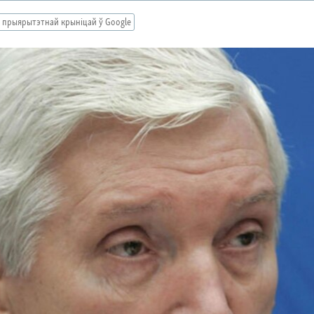
 прыярытэтнай крыніцай ў Google