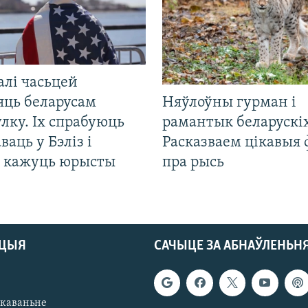
алі часьцей
яць беларусам
Няўлоўны гурман і
лку. Іх спрабуюць
рамантык беларускіх
ваць у Бэліз і
Расказваем цікавыя
, кажуць юрысты
пра рысь
АЦЫЯ
САЧЫЦЕ ЗА АБНАЎЛЕНЬН
якаваньне