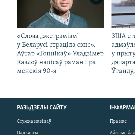
«Слова „экстрэмізм“
ЗША ст
у Беларусі страціла сэнс».
адмаўл
Аўтар «Гопнікаў» Уладзімер
у прыту
Казлоў напісаў раман пра
дэпарта
менскія 90-я
Ўганду
РАЗЬДЗЕЛЫ САЙТУ
ІНФАРМ
Стужка навінаў
Пра нас
Падкасты
Абысьці бл