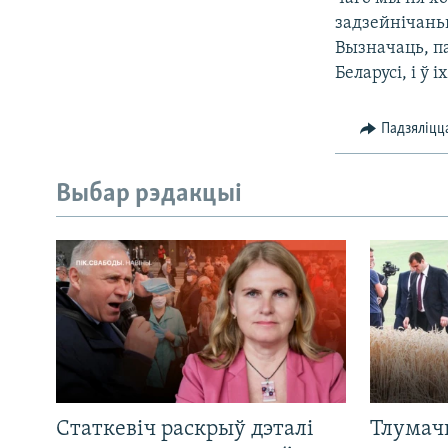
задзейнічаньн
Вызначаць, па
Беларусі, і ў 
Падзяліцц
Выбар рэдакцыі
Статкевіч раскрыў дэталі
Тлумач