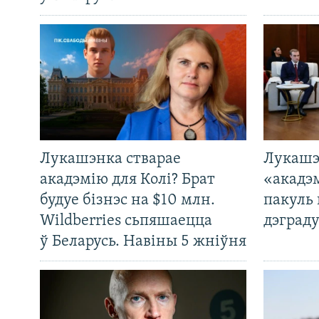
Лукашэнка стварае
Лукашэ
акадэмію для Колі? Брат
«акадэ
будуе бізнэс на $10 млн.
пакуль 
Wildberries сьпяшаецца
дэграду
ў Беларусь. Навіны 5 жніўня