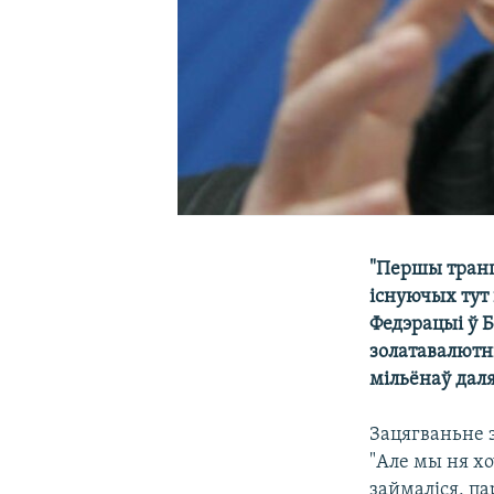
"Першы транш
існуючых тут
Федэрацыі ў Б
золатавалютн
мільёнаў дал
Зацягваньне э
"Але мы ня х
займаліся, п