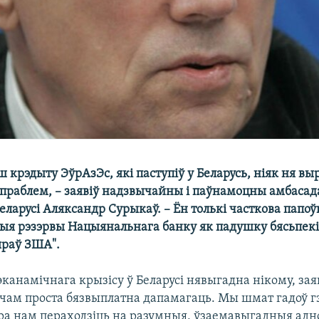
 крэдыту ЭўрАзЭс, які паступіў у Беларусь, ніяк ня в
 праблем, – заявіў надзвычайны і паўнамоцны амбасад
еларусі Аляксандр Сурыкаў. – Ён толькі часткова папоў
ыя рэзэрвы Нацыянальнага банку як падушку бясьпекі
яраў ЗША".
канамічнага крызісу ў Беларусі нявыгадна нікому, зая
очам проста бязвыплатна дапамагаць. Мы шмат гадоў 
ара нам пераходзіць на разумныя, ўзаемавыгадныя адно