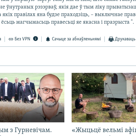
е ўнутраных рэзэрваў, якія дае ў тым ліку прыватыза
 якіх правілах яна будзе праходзіць, – выключнае прав
іх ёсьць магчымасьць правесьці яе якасна і празрыста ".
а
Без VPN
Сачыце за абнаўленьнямі
Друкаваць
ым з Гурневічам.
«Жыцьцё вельмі афі