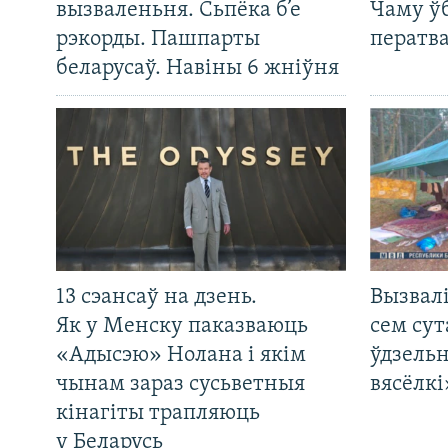
вызваленьня. Сьпёка б’е
Чаму ў
рэкорды. Пашпарты
ператв
беларусаў. Навіны 6 жніўня
13 сэансаў на дзень.
Вызвалі
Як у Менску паказваюць
сем сут
«Адысэю» Нолана і якім
ўдзельн
чынам зараз сусьветныя
вясёлкі
кінагіты трапляюць
у Беларусь