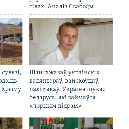
сілах. Аналіз Свабоды
і сувязі,
Шантажаваў украінскіх
одзіць
валянтэраў, вайскоўцаў,
а Крыму
палітыкаў. Украіна шукае
беларуса, які займаўся
«чорным піярам»