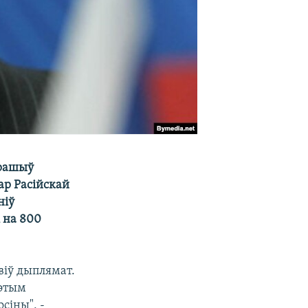
ырашыў
ар Расійскай
ніў
 на 800
віў дыплямат.
гэтым
сіны", -