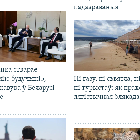
падазраваныя
нка стварае
мію будучыні»,
Ні газу, ні сьвятла, н
навука ў Беларусі
ні турыстаў: як прах
е
лягістычная блякад