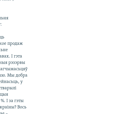
ньня
:
ць
акое продаж
ньне
вах. І гэта
аныя рэзэрвы
магчымасьцяў
цыю. Мы добра
ейнасьць, у
стварылі
ацыя
%. І за гэты
 краіны? Вось
ае –