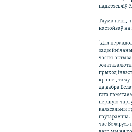
падкрэсьліў ё
Тлумачачы, ч
настойваў на 
"Для пераадо
задзейнічаны
часткі актыв
золатавалютны
прыход інвэст
краіны, таму
да дабра Бел
гэта памятаем
першую чаргу,
калясальны г
паўтараецца. 
час Беларусь 
чаго мы ня х