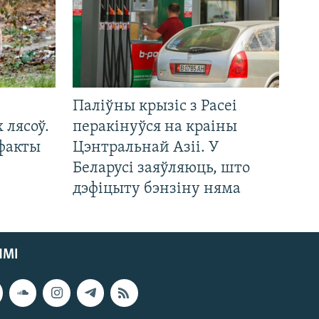
Паліўны крызіс з Расеі
 лясоў.
перакінуўся на краіны
 факты
Цэнтральнай Азіі. У
Беларусі заяўляюць, што
дэфіцыту бэнзіну няма
ЯМІ