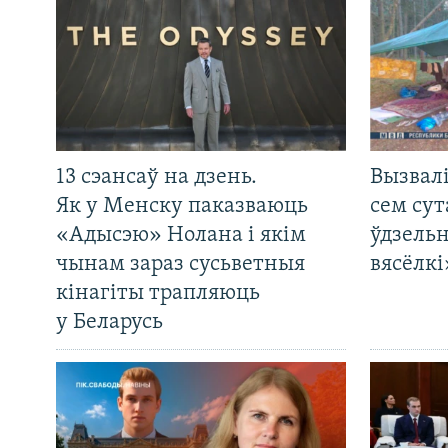
13 сэансаў на дзень.
Вызвалі
Як у Менску паказваюць
сем сут
«Адысэю» Нолана і якім
ўдзельн
чынам зараз сусьветныя
вясёлкі
кінагіты трапляюць
у Беларусь