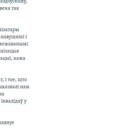
аздоўскаму,
века так
нізатары
навушнікі і
абмежаванымі
анізацыя
зацыі, кажа
, і тое, што
выказвалі нам
на
 інвалідаў у
плянуе