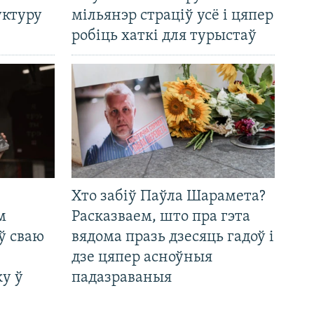
уктуру
мільянэр страціў усё і цяпер
робіць хаткі для турыстаў
Хто забіў Паўла Шарамета?
м
Расказваем, што пра гэта
ў сваю
вядома празь дзесяць гадоў і
дзе цяпер асноўныя
у ў
падазраваныя