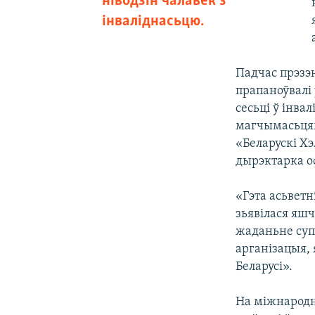
ніводзін чалавек з
інваліднасьцю.
Падчас прэзэ
прапаноўвалі 
сесьці ў інва
магчымасьцям
«Беларускі Хэ
дырэктарка о
«Гэта асьветн
зьявілася яшч
жаданьне суп
арганізацыя, 
Беларусі».
На міжнародн