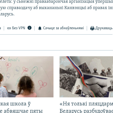
сёлета: у сьнежні праваабарончая арганізацыя ўперш
ую справаздачу аб выкананьні Канвэнцыі аб правах інв
ларусь.
а
Без VPN
Сачыце за абнаўленьнямі
Друкаваць
кая школа ў
«Ня толькі пляцдарм
е абвяшчае пяты
Беларусь разбудоўва