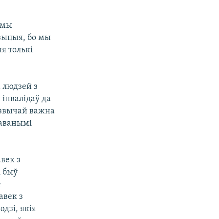
 мы
зыцыя, бо мы
я толькі
 людзей з
інвалідаў да
дзвычай важна
жаванымі
век з
і быў
е
авек з
дзі, якія