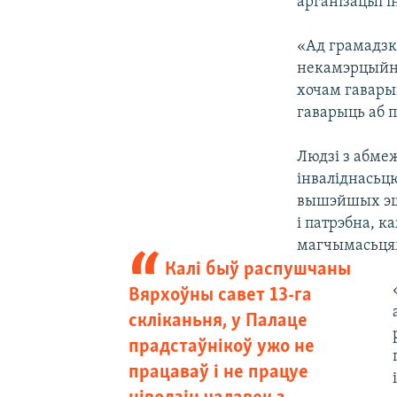
арганізацыі і
«Ад грамадзк
некамэрцыйна
хочам гавары
гаварыць аб п
Людзі з абме
інваліднасьц
вышэйшых эша
і патрэбна, 
магчымасьця
Калі быў распушчаны
Вярхоўны савет 13-га
скліканьня, у Палаце
прадстаўнікоў ужо не
працаваў і не працуе