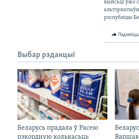
выйсьці ўжо 
альтэрнатыўн
рэспубліцы Бе
Падзяліцц
Выбар рэдакцыі
Беларусь прадала ў Расею
Беларус
рэкордную колькасьць
Варшав