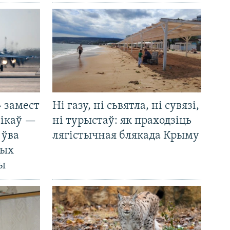
 замест
Ні газу, ні сьвятла, ні сувязі,
нікаў —
ні турыстаў: як праходзіць
 ўва
лягістычная блякада Крыму
ных
ды