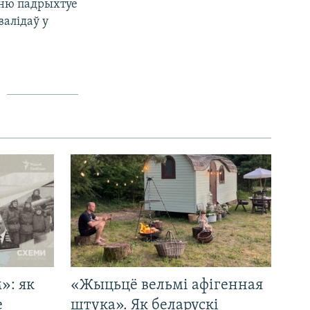
ыню падрыхтуе
алідаў у
»: як
«Жыцьцё вельмі афігенная
е
штука». Як беларускі