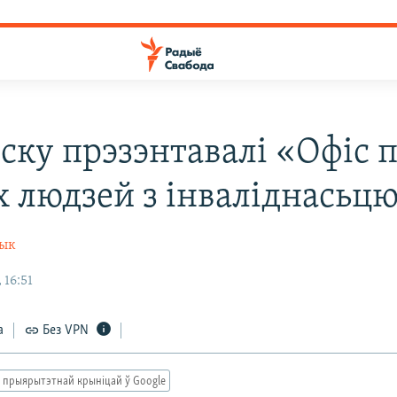
ску прэзэнтавалі «Офіс 
х людзей з інваліднасьц
чык
 16:51
а
Без VPN
 прыярытэтнай крыніцай ў Google