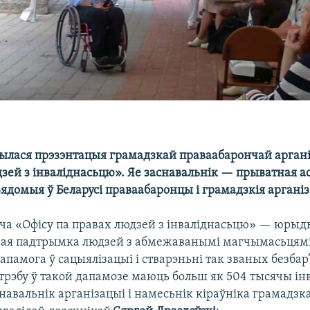
ылася прэзэнтацыя грамадзкай праваабарончай аргані
зей з інваліднасьцю». Яе заснавальнік — прыватная ас
ядомыя ў Беларусі праваабаронцы і грамадзкія арганіз
ача «Офісу па правах людзей з інваліднасьцю» — юрыд
ая падтрымка людзей з абмежаванымі магчымасьцямі,
памога ў сацыялізацыі і стварэньні так званых безба
трэбу ў такой дапамозе маюць больш як 504 тысячы інв
навальнік арганізацыі і намесьнік кіраўніка грамадзк