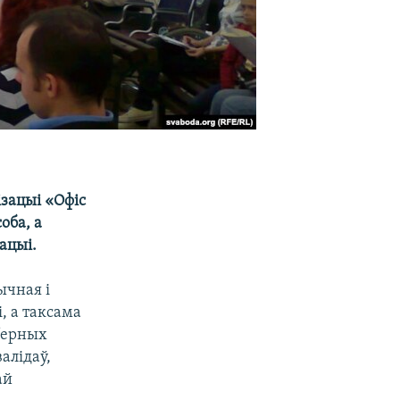
зацыі «Офіс
оба, а
ацыі.
ычная і
 а таксама
р’ерных
алідаў,
ай