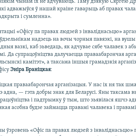
ніякім чынам іх не адчуваюць. Таму дзякую Сяргею Др
які адважыўся ў нашай краіне гаварыць аб правах чала
адкрыта і сумленна».
нтацыі «Офісу па правах людзей з інваліднасьцю» арга
ўдзельнікам надзець на вочы чорныя павязкі, на вушы 
лідныя вазкі, каб зьведаць, як адчувае сябе чалавек з 
і. Да супрацоўніцтва далучаецца праваабарончая арг
льсынскі камітэт», а таксама іншыя грамадзкія аргані
фісу
Эніра Браніцкая
:
іцкая праваабарончая арганізацыя. У нас іх ня так шмат
э адна, — гэта добры знак для Беларусі. Яны таксама 
рацоўніцтва і падтрымку ў тым, што зьявілася яшчэ ад
якая асобна будзе займацца правамі чалавека і правамі
ы ўзровень «Офіс па правах людзей з інваліднасьцю» 