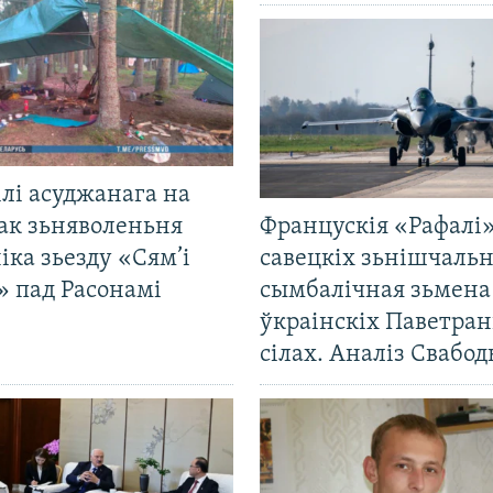
лі асуджанага на
ак зьняволеньня
Францускія «Рафалі»
іка зьезду «Сям’і
савецкіх зьнішчаль
» пад Расонамі
сымбалічная зьмена
ўкраінскіх Паветра
сілах. Аналіз Свабо