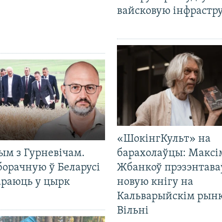
вайсковую інфрастр
«ШокінгКульт» на
ым з Гурневічам.
барахолаўцы: Максі
борачную ў Беларусі
Жбанкоў прэзэнтава
араюць у цырк
новую кнігу на
Кальварыйскім рынк
Вільні