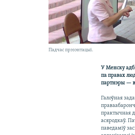
Падчас прэзэнтацыі.
У Менску адб
па правах люд
партнэры — в
Галоўная зад
праваабаронч
практычная да
асяродкаў. Па
паведаміў зас