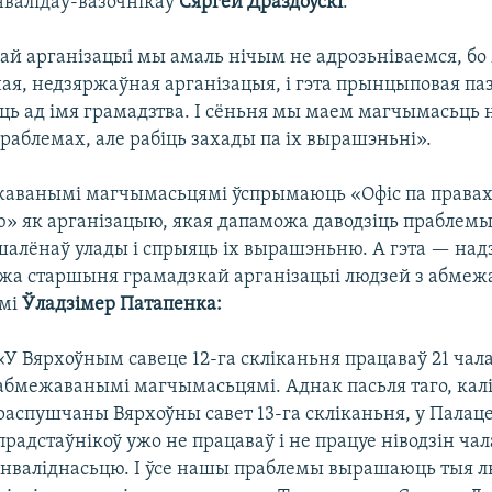
нвалідаў-вазочнікаў
Сяргей Драздоўскі
:
ай арганізацыі мы амаль нічым не адрозьніваемся, бо
я, недзяржаўная арганізацыя, і гэта прынцыповая па
ць ад імя грамадзтва. І сёньня мы маем магчымасьць н
раблемах, але рабіць захады па іх вырашэньні».
жаванымі магчымасьцямі ўспрымаюць «Офіс па правах
ю» як арганізацыю, якая дапаможа даводзіць праблемы 
лёнаў улады і спрыяць іх вырашэньню. А гэта — на
кажа старшыня грамадзкай арганізацыі людзей з абме
мі
Ўладзімер Патапенка:
«У Вярхоўным савеце 12-га скліканьня працаваў 21 чала
абмежаванымі магчымасьцямі. Аднак пасьля таго, кал
распушчаны Вярхоўны савет 13-га скліканьня, у Палац
прадстаўнікоў ужо не працаваў і не працуе ніводзін чал
інваліднасьцю. І ўсе нашы праблемы вырашаюць тыя лю