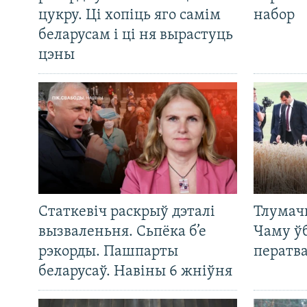
цукру. Ці хопіць яго самім
набор
беларусам і ці ня вырастуць
цэны
Статкевіч раскрыў дэталі
Тлумач
вызваленьня. Сьпёка б’е
Чаму ў
рэкорды. Пашпарты
ператв
беларусаў. Навіны 6 жніўня