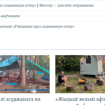
з сацыяльную сетку» ў Менску — дзясяткі затрыманых
ь маўчаньня
ьнікамі «Рэвалюцыі праз сацыяльную сетку»
лі асуджанага на
«Жыцьцё вельмі афі