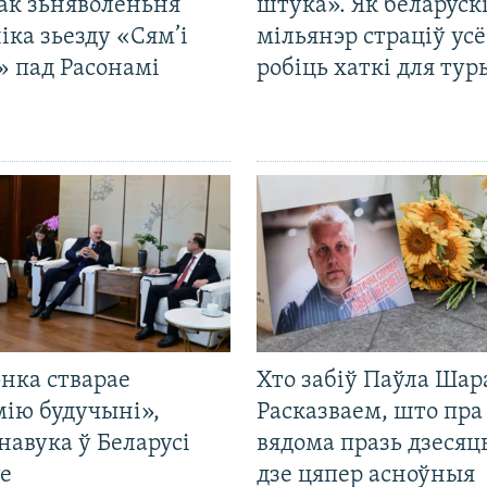
ак зьняволеньня
штука». Як беларуск
іка зьезду «Сям’і
мільянэр страціў усё
» пад Расонамі
робіць хаткі для тур
нка стварае
Хто забіў Паўла Шар
мію будучыні»,
Расказваем, што пра
навука ў Беларусі
вядома празь дзесяць
е
дзе цяпер асноўныя