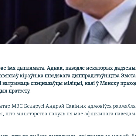
ае імя дыплямата. Аднак, паводле некаторых дадзеных
авязкаў кіраўніка швэдзкага дыппрадстаўніцтва Эмста
і затрымаць спэцназаўцы міліцыі, калі ў Менску прахо
ыя пратэсту.
атар МЗС Беларусі Андрэй Савіных адмовіўся размаўля
ы, што міністэрства пакуль ня мае афіцыйнага паведа