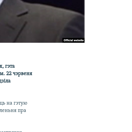
, гэта
м. 22 чэрвеня
дзіла
ць на гэтую
мленьня пра