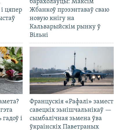
і
барахолаўцы: Максім
 і цяпер
Жбанкоў прэзэнтаваў сваю
ыстаў
новую кнігу на
Кальварыйскім рынку ў
Вільні
амета?
Францускія «Рафалі» замест
 гэта
савецкіх зьнішчальнікаў —
 гадоў і
сымбалічная зьмена ўва
ўкраінскіх Паветраных