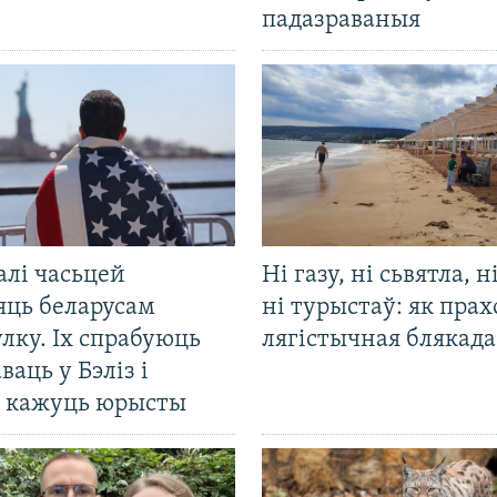
падазраваныя
алі часьцей
Ні газу, ні сьвятла, н
яць беларусам
ні турыстаў: як прах
лку. Іх спрабуюць
лягістычная блякад
ваць у Бэліз і
, кажуць юрысты