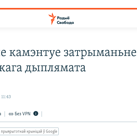
е камэнтуе затрыманьне
кага дыплямата
 11:43
а
Без VPN
 прыярытэтнай крыніцай ў Google