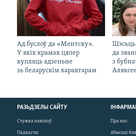
Ад буслоў да «Ментску».
Шэсьць 
У якіх крамах цяпер
да зван
купляць адзеньне
з бубна
зь беларускім характарам
Аляксе
РАЗЬДЗЕЛЫ САЙТУ
ІНФАРМ
Стужка навінаў
Пра нас
Падкасты
Абысьці бл