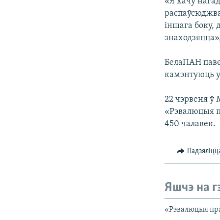
«Я хачу нагад
распаўсюджва
іншага боку,
знаходзяцца»,
БелаПАН паве
камэнтуюць у
22 чэрвеня ў
«Рэвалюцыя п
450 чалавек.
Падзяліцц
Яшчэ на г
«Рэвалюцыя пр