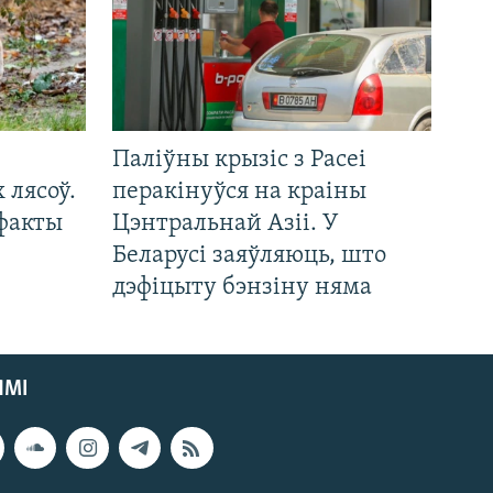
Паліўны крызіс з Расеі
 лясоў.
перакінуўся на краіны
 факты
Цэнтральнай Азіі. У
Беларусі заяўляюць, што
дэфіцыту бэнзіну няма
ЯМІ