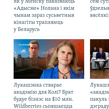
Як у Менску паказваюць
сем сут
«Адысэю» Нолана і якім
ўдзельн
чынам зараз сусьветныя
вясёлкі
кінагіты трапляюць
у Беларусь
Лукашэнка стварае
Лукашэ
акадэмію для Колі? Брат
«акадэ
будуе бізнэс на $10 млн.
пакуль 
Wildberries сьпяшаецца
дэграду