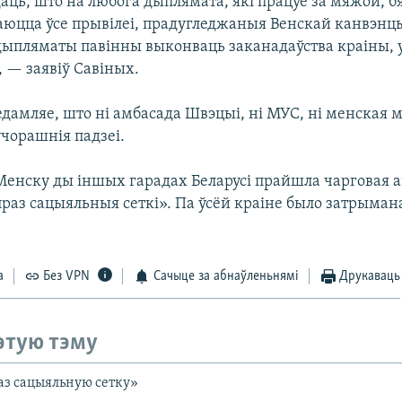
аць, што на любога дыплямата, які працуе за мяжой, б
юцца ўсе прывілеі, прадугледжаныя Венскай канвэнцы
 дыпляматы павінны выконваць заканадаўства краіны, 
 — заявіў Савіных.
дамляе, што ні амбасада Швэцыі, ні МУС, ні менская м
чорашнія падзеі.
 Менску ды іншых гарадах Беларусі прайшла чарговая 
раз сацыяльныя сеткі». Па ўсёй краіне было затрыма
а
Без VPN
Сачыце за абнаўленьнямі
Друкаваць
этую тэму
аз сацыяльную сетку»