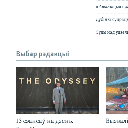
«Рэвалюцыя пра
Дубінкі супрац
Cуды над удзел
Выбар рэдакцыі
13 сэансаў на дзень.
Вызвалі