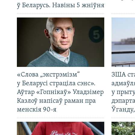
ў Беларусь. Навіны 5 жніўня
«Слова „экстрэмізм“
ЗША ст
у Беларусі страціла сэнс».
адмаўл
Аўтар «Гопнікаў» Уладзімер
у прыту
Казлоў напісаў раман пра
дэпарта
менскія 90-я
Ўганду