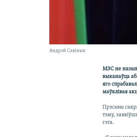
Андрэй Савіных
МЗС не назыв
выканаўца аб
яго спрабавал
маўклівая акц
Прэсавы сакр
тэму, заявіўш
гэта.