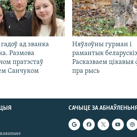
гадоў ад званка
Няўлоўны гурман і
ка. Размова
рамантык беларускіх
чом пратэстаў
Расказваем цікавыя
ем Санчуком
пра рысь
АЦЫЯ
САЧЫЦЕ ЗА АБНАЎЛЕНЬН
якаваньне