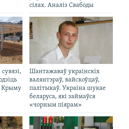
сілах. Аналіз Свабоды
і сувязі,
Шантажаваў украінскіх
одзіць
валянтэраў, вайскоўцаў,
а Крыму
палітыкаў. Украіна шукае
беларуса, які займаўся
«чорным піярам»