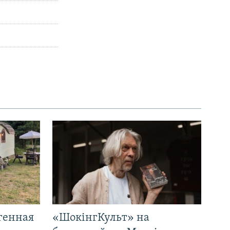
генная
«ШокінгКульт» на