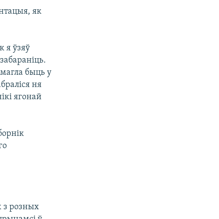
нтацыя, як
к я ўзяў
 забараніць.
магла быць у
абраліся ня
нікі ягонай
борнік
го
х з розных