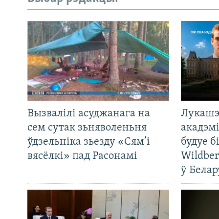
Вызвалілі асуджанага на
Лукашэ
сем сутак зьняволеньня
акадэмі
ўдзельніка зьезду «Сям’і
будуе б
вясёлкі» пад Расонамі
Wildber
ў Белар