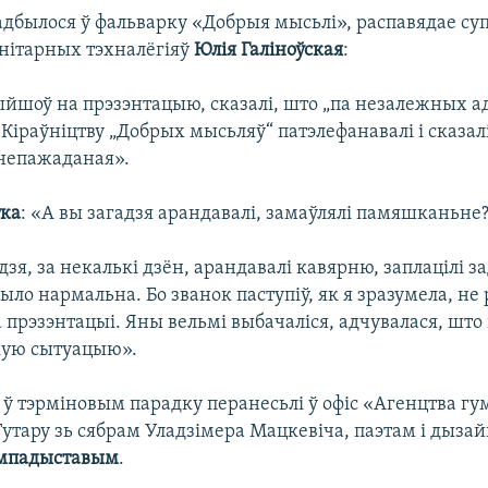
 адбылося ў фальварку «Добрыя мысьлі», распавядае су
нітарных тэхналёгіяў
Юлія Галіноўская
:
ыйшоў на прэзэнтацыю, сказалі, што „па незалежных ад
іраўніцтву „Добрых мысьляў“ патэлефанавалі і сказалі
непажаданая».
тка
: «А вы загадзя арандавалі, замаўлялі памяшканьне
дзя, за некалькі дзён, арандавалі кавярню, заплацілі з
было нармальна. Бо званок паступіў, як я зразумела, не 
 прэзэнтацыі. Яны вельмі выбачаліся, адчувалася, што 
кую сытуацыю».
ў тэрміновым парадку перанесьлі ў офіс «Агенцтва г
Гутару зь сябрам Уладзімера Мацкевіча, паэтам і дыза
мпадыставым
.