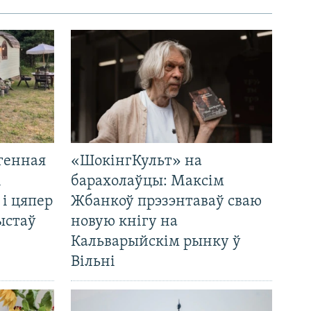
генная
«ШокінгКульт» на
і
барахолаўцы: Максім
 і цяпер
Жбанкоў прэзэнтаваў сваю
ыстаў
новую кнігу на
Кальварыйскім рынку ў
Вільні