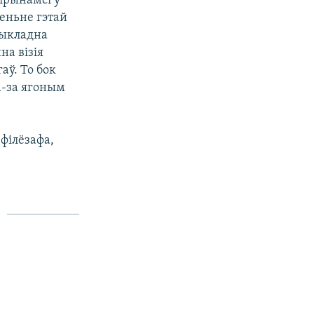
прынамсі ў
леньне гэтай
прыкладна
на візія
аў. То бок
а-за ягоным
філёзафа,