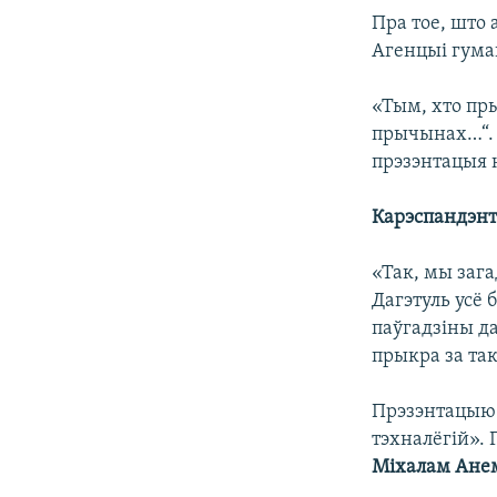
Пра тое, што
Агенцыі гума
«Тым, хто пр
прычынах…“. К
прэзэнтацыя 
Карэспандэн
«Так, мы зага
Дагэтуль усё 
паўгадзіны да
прыкра за та
Прэзэнтацыю 
тэхналёгій». 
Міхалам Ане