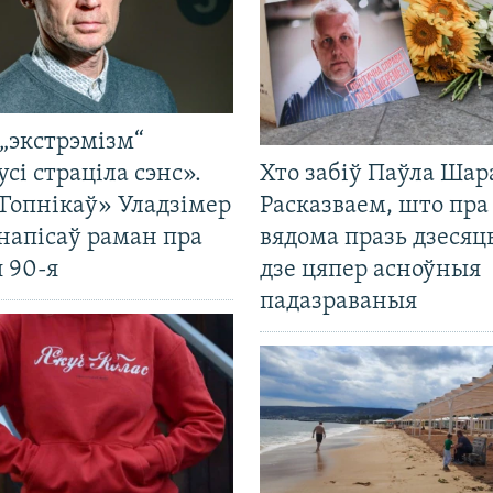
„экстрэмізм“
усі страціла сэнс».
Хто забіў Паўла Шар
Гопнікаў» Уладзімер
Расказваем, што пра
напісаў раман пра
вядома празь дзесяць
 90-я
дзе цяпер асноўныя
падазраваныя