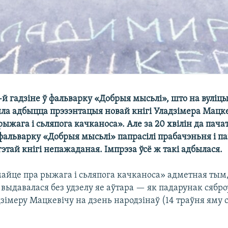
8-й гадзіне ў фальварку «Добрыя мысьлі», што на вуліц
ыла адбыцца прэзэнтацыя новай кнігі Уладзімера Мацк
ыжага і сьляпога качканоса». Але за 20 хвілін да пача
фальварку «Добрыя мысьлі» папрасілі прабачэньня і па
этай кнігі непажаданая. Імпрэза ўсё ж такі адбылася.
майце пра рыжага і сьляпога качканоса» адметная тым
 выдавалася без удзелу яе аўтара — як падарунак сяброў
зімеру Мацкевічу на дзень народзінаў (14 траўня яму с