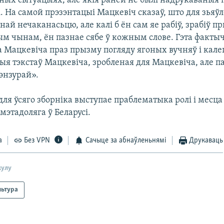
зных сытуацыях, але якія раней не былі надрукаваныя 
. На самой прэзэнтацыі Мацкевіч сказаў, што для зьяў
ўнай нечаканасьцю, але калі б ён сам яе рабіў, зрабіў 
м чынам, ён пазнае сябе ў кожным слове. Гэта фактыч
 Мацкевіча праз прызму погляду ягоных вучняў і калег
ыя тэкстаў Мацкевіча, зробленая для Мацкевіча, але п
энзурай».
я ўсяго зборніка выступае праблематыка ролі і месца 
 мэтадоляга ў Беларусі.
а
Без VPN
Сачыце за абнаўленьнямі
Друкаваць
кулу
льтура