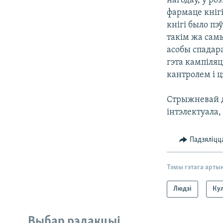
нагодаў, у ро
фармаце кнігі
кнігі было пэ
такім жа самы
асобы спадара
гэта кампіляц
кантролем і ц
Стрыжневай дл
інтэлектуала,
Падзяліцц
Тэмы гэтага арты
Людзі
Ку
Выбар рэдакцыі