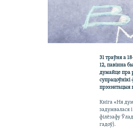
31 траўня а 1
12, павінна б
думайце пра р
супрацоўнікі 
прэзэнтацыя г
Кніга «Ня ду
задумвалася і
філёзафу Ўлад
гадоў).