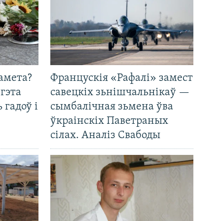
амета?
Францускія «Рафалі» замест
 гэта
савецкіх зьнішчальнікаў —
 гадоў і
сымбалічная зьмена ўва
ўкраінскіх Паветраных
сілах. Аналіз Свабоды