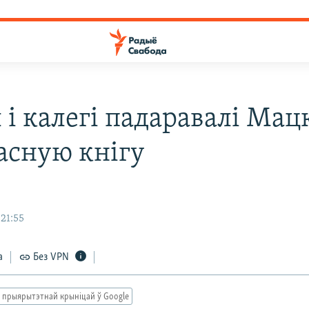
 і калегі падаравалі Мац
ласную кнігу
я
 21:55
а
Без VPN
 прыярытэтнай крыніцай ў Google