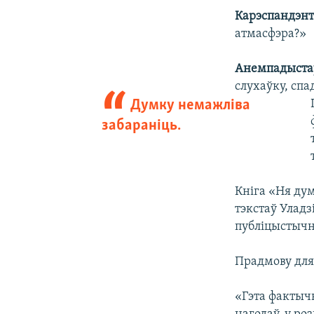
Карэспандэн
атмасфэра?»
Анемпадыста
слухаўку, спа
Думку немажліва
забараніць.
Кніга «Ня дум
тэкстаў Уладз
публіцыстычна
Прадмову для 
«Гэта фактыч