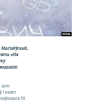
ы Магілёўскай,
евіча «Ня
тку
ведамілі:
, што
 і калег
поўнілася 55