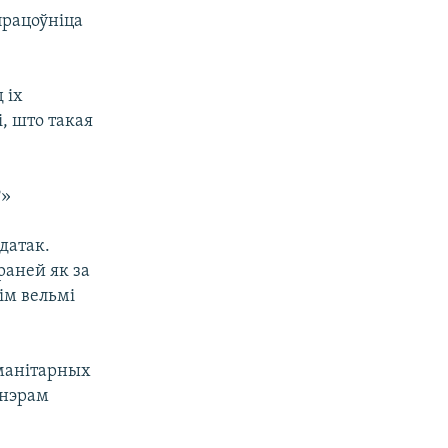
працоўніца
 іх
, што такая
?»
адатак.
раней як за
ім вельмі
уманітарных
йнэрам