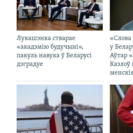
Лукашэнка стварае
«Слова 
«акадэмію будучыні»,
у Белар
пакуль навука ў Беларусі
Аўтар «
дэградуе
Казлоў 
менскія