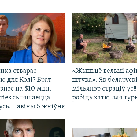
нка стварае
«Жыцьцё вельмі афі
ю для Колі? Брат
штука». Як беларуск
ізнэс на $10 млн.
мільянэр страціў усё
ries сьпяшаецца
робіць хаткі для тур
усь. Навіны 5 жніўня