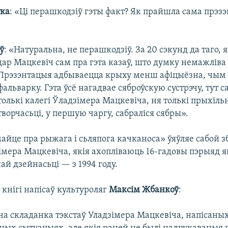
тка
: «Ці перашкодзіў гэты факт? Як прайшла сама прэзэ
ў
: «Натуральна, не перашкодзіў. За 20 сэкунд да таго, я
дар Мацкевіч сам пра гэта казаў, што думку немажліва
Прэзэнтацыя адбываецца крыху менш афіцыёзна, чым 
фальварку. Гэта ўсё нагадвае сяброўскую сустрэчу, тут с
толькі калегі Ўладзімера Мацкевіча, ня толькі прыхіль
творчасьці, у першую чаргу, сабраліся сябры».
айце пра рыжага і сьляпога качканоса» ўяўляе сабой з
імера Мацкевіча, якія ахопліваюць 16-гадовы пэрыяд я
й дзейнасьці — з 1994 году.
кнігі напісаў культуроляг
Максім Жбанкоў
:
на складанка тэкстаў Уладзімера Мацкевіча, напісаны