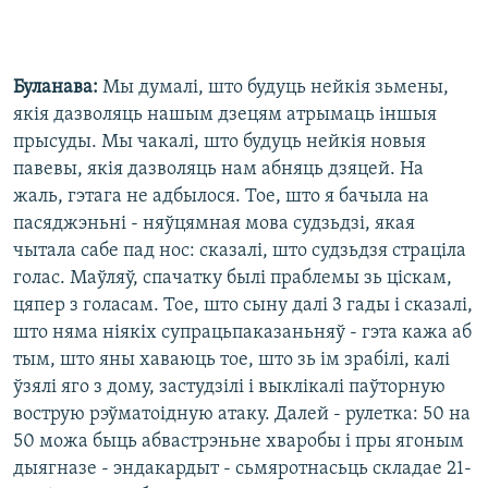
Буланава:
Мы думалі, што будуць нейкія зьмены,
якія дазволяць нашым дзецям атрымаць іншыя
прысуды. Мы чакалі, што будуць нейкія новыя
павевы, якія дазволяць нам абняць дзяцей. На
жаль, гэтага не адбылося. Тое, што я бачыла на
пасяджэньні - няўцямная мова судзьдзі, якая
чытала сабе пад нос: сказалі, што судзьдзя страціла
голас. Маўляў, спачатку былі праблемы зь ціскам,
цяпер з голасам. Тое, што сыну далі 3 гады і сказалі,
што няма ніякіх супрацьпаказаньняў - гэта кажа аб
тым, што яны хаваюць тое, што зь ім зрабілі, калі
ўзялі яго з дому, застудзілі і выклікалі паўторную
вострую рэўматоідную атаку. Далей - рулетка: 50 на
50 можа быць абвастрэньне хваробы і пры ягоным
дыягназе - эндакардыт - сьмяротнасьць складае 21-