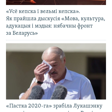
«Усё кепска і вельмі кепска».
Як прайшла дыскусія «Мова, культура,
адукацыя і мэдыя: нябачны фронт
за Беларусь»
«Пастка 2020-га» зрабіла Лукашэнку