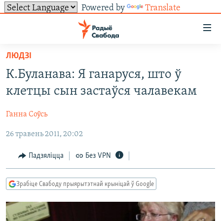
Powered by
Translate
Лінкі
ўнівэрсальнага
доступу
ЛЮДЗІ
НАВІНЫ
Перайсьці
К.Буланава: Я ганаруся, што ў
да
ТОЛЬКІ НА СВАБОДЗЕ
УСЕ НАВІНЫ
клетцы сын застаўся чалавекам
галоўнага
СУВЯЗЬ
ВІДЭА І ФОТА
ТЭСТЫ
зьместу
Ганна Соўсь
Перайсьці
ПАДПІСАЦЦА
ЛЮДЗІ
БЛОГІ
АБЫСЬЦІ БЛЯКАВАНЬНЕ
да
26 травень 2011, 20:02
ПАЛІТЫКА
ГІСТОРЫЯ НА СВАБОДЗЕ
ПАДЗЯЛІЦЦА ІНФАРМАЦЫЯЙ
RSS
галоўнай
САЧЫЦЕ ЗА АБНАЎЛЕНЬНЯМІ
навігацыі
ЭКАНОМІКА
ПАДКАСТЫ
ПАДКАСТЫ
Падзяліцца
Без VPN
Перайсьці
ВАЙНА
КНІГІ
FACEBOOK
да
Зрабіце Свабоду прыярытэтнай крыніцай ў Google
БЕЛАРУСЫ НА ВАЙНЕ
АЎДЫЁКНІГІ
TWITTER
пошуку
ПАЛІТВЯЗЬНІ
PREMIUM
Усе сайты РС/РСЭ