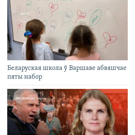
Беларуская школа ў Варшаве абвяшчае
пяты набор