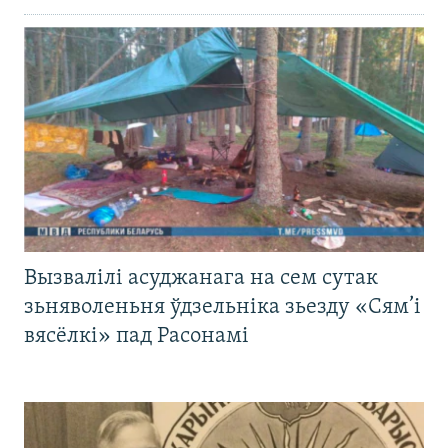
Вызвалілі асуджанага на сем сутак
зьняволеньня ўдзельніка зьезду «Сям’і
вясёлкі» пад Расонамі