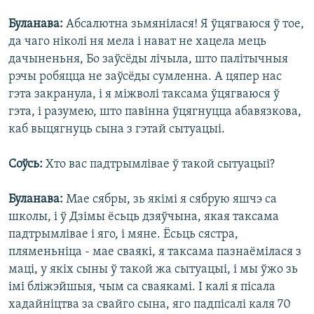
Буланава:
Абсалютна зьмянілася! Я ўцягваюся ў тое,
да чаго ніколі ня мела і нават не хацела мець
дачыненьня, Бо заўсёды лічыла, што палітычныя
рэчы робяцца не заўсёды сумленна. А цяпер нас
гэта закранула, і я міжволі таксама ўцягваюся ў
гэта, і разумею, што павінна ўцягнуцца абавязкова,
каб выцягнуць сына з гэтай сытуацыі.
Соўсь:
Хто вас падтрымлівае ў такой сытуацыі?
Буланава:
Мае сябры, зь якімі я сябрую яшчэ са
школы, і ў Дзімы ёсьць дзяўчына, якая таксама
падтрымлівае і яго, і мяне. Ёсьць сястра,
пляменьніца - мае сваякі, я таксама пазнаёмілася з
маці, у якіх сыны ў такой жа сытуацыі, і мы ўжо зь
імі бліжэйшыя, чым са сваякамі. І калі я пісала
хадайніцтва за свайго сына, яго падпісалі каля 70