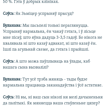
50 %. Гэта ў добрых клініках.
Соўсь:
Як Зьміцер успрыняў прысуд?
Буланава:
Мы пасьпелі толькі пераглянуцца.
Успрыняў нармальна, ён чакаў гэтага, і ў лісьце
мне пісаў, што яўна дадуць 3-3,5 гадоў. Бо нікога не
хвалявала ні што казаў адвакат, ні што казаў ён.
Ішлі па агульнай схеме, да гэтага і прыйшлі.
Соўсь:
А што можа паўплываць на ўлады, каб
вашага сына вызвалілі?
Буланава:
Тут усё трэба мяняць - тады будзе
нармальна працаваць заканадаўства і ўсё астатняе.
Соўсь:
Ні вы, ні ваш сын ніколі ня мелі дачыненьня
да палітыкі. Як мяняецца ваша стаўленьне цяпер?