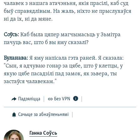
чалавек з нашага атачэньня, якія прасілі, каб суд
быў справядлівым. На жаль, ніхто не прыслухаўся
ні да іх, ні да мяне.
Соўсь:
Каб была цяпер магчымасьць у Зьмітра
пачуць вас, што б вы яму сказалі?
Буланава:
Я яму напісала гэта раней. Я сказала:
"Сын, я адчуваю гонар за цябе, што ў клетцы, у
якую цябе пасадзілі пад замок, як зьвера, ты
застаўся чалавекам."
Падзяліцца
Без VPN
Сачыце за абнаўленьнямі
Ганна Соўсь