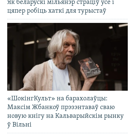
Як беларускі мільянэр страціў усё і
цяпер робіць хаткі для турыстаў
«ШокінгКульт» на барахолаўцы:
Максім Жбанкоў прэзэнтаваў сваю
новую кнігу на Кальварыйскім рынку
ў Вільні