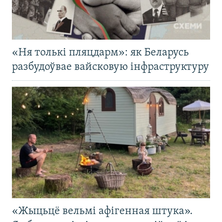
«Ня толькі пляцдарм»: як Беларусь
разбудоўвае вайсковую інфраструктуру
«Жыцьцё вельмі афігенная штука».