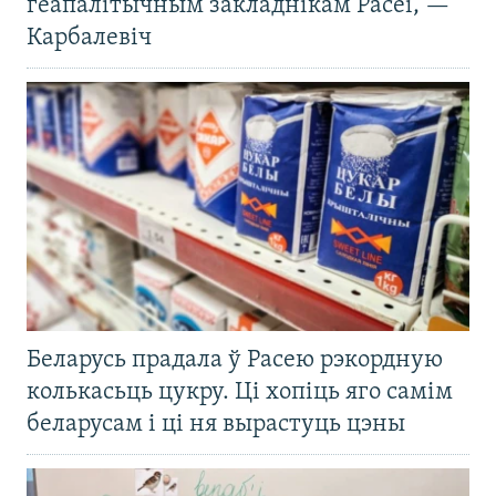
геапалітычным закладнікам Расеі, —
Карбалевіч
Беларусь прадала ў Расею рэкордную
колькасьць цукру. Ці хопіць яго самім
беларусам і ці ня вырастуць цэны