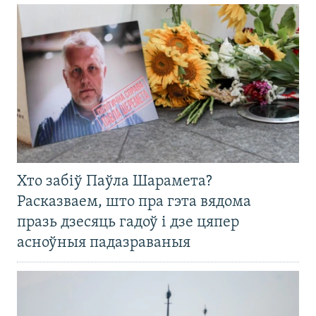
Хто забіў Паўла Шарамета?
Расказваем, што пра гэта вядома
празь дзесяць гадоў і дзе цяпер
асноўныя падазраваныя