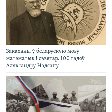
Закаханы ў беларускую мову
матэматык і сьвятар. 100 гадоў
Аляксандру Надсану