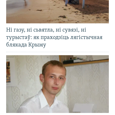
Ні газу, ні сьвятла, ні сувязі, ні
турыстаў: як праходзіць лягістычная
блякада Крыму