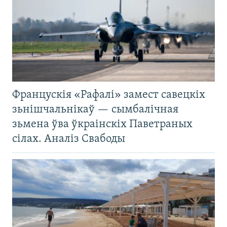
Францускія «Рафалі» замест савецкіх
зьнішчальнікаў — сымбалічная
зьмена ўва ўкраінскіх Паветраных
сілах. Аналіз Свабоды