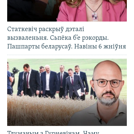
Статкевіч раскрыў дэталі
вызваленьня. Сьпёка б’е рэкорды.
Пашпарты беларусаў. Навіны 6 жніўня
Тлумачым з Гурневічам. Чаму