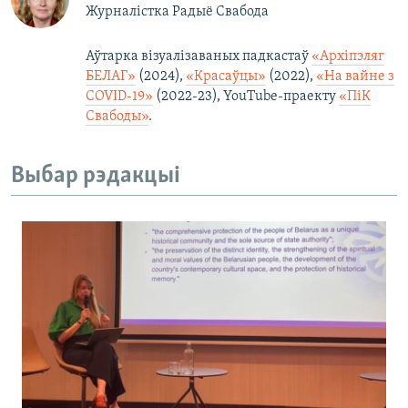
Журналістка Радыё Свабода
Аўтарка візуалізаваных падкастаў
«Архіпэляг
БЕЛАГ»
(2024),
«Красаўцы»
(2022),
«На вайне з
COVID-19»
(2022-23), YouTube-праекту
«ПіК
Свабоды»
.
Выбар рэдакцыі