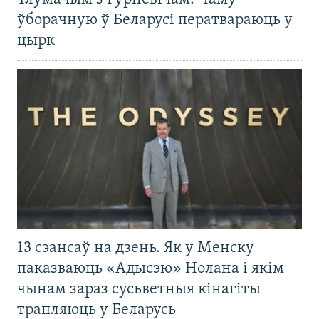
ўборачную ў Беларусі ператвараюць у
цырк
13 сэансаў на дзень. Як у Менску
паказваюць «Адысэю» Нолана і якім
чынам зараз сусьветныя кінагіты
трапляюць у Беларусь