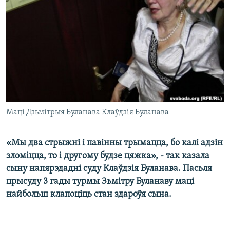
КУЛЬТУРА
МОВА
КАЛЯНДАР
НА ХВАЛЯХ СВАБОДЫ
Маці Дзьмітрыя Буланава Клаўдзія Буланава
«Мы два стрыжні і павінны трымацца, бо калі адзін
зломіцца, то і другому будзе цяжка», - так казала
сыну напярэдадні суду Клаўдзія Буланава. Пасьля
прысуду 3 гады турмы Зьмітру Буланаву маці
найбольш клапоціць стан здароўя сына.