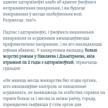
адмене адтэрміноўкі альбо аб адмене ўмоўнага
непрымяненьня пакараньня, і вы будзеце
накіраваныя ў месцы пазбаўленьня волі.
Разумееце, так?»
Падчас і адтэрміноўкі, і ўмоўнага выкананьня
пакараньня за асуджаным ажыцьцяўляецца
прафіляктычнае назіраньне, і на яго накладаюцца
пэўныя абавязкі. У канкрэтным выпадку,
больш
жорсткі рэжым у Някляева і Дзьмітрыева, якія
атрымалі па 2 гады з адтэрміноўкай
, тлумачыць
судзьдзя:
«Не мяняць месца жыхарства бяз згоды органа,
што ажыцьцяўляе кантроль за паводзінамі
асуджанага, не выяжджаць па асабістых справах на
тэрмін больш за 1 месяц за межы раёну, гораду,
пэрыядычна зьяўляцца ў гэты орган для