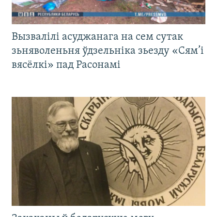
Вызвалілі асуджанага на сем сутак
зьняволеньня ўдзельніка зьезду «Сям’і
вясёлкі» пад Расонамі