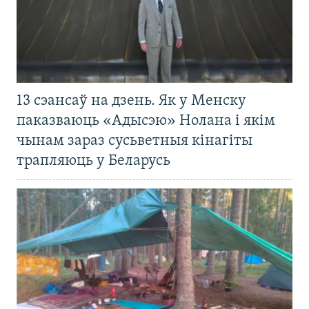
13 сэансаў на дзень. Як у Менску
паказваюць «Адысэю» Нолана і якім
чынам зараз сусьветныя кінагіты
трапляюць у Беларусь