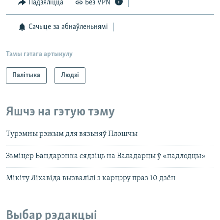
Падзяліцца
Без VPN
Сачыце за абнаўленьнямі
Тэмы гэтага артыкулу
Палітыка
Людзі
Яшчэ на гэтую тэму
Турэмны рэжым для вязьняў Плошчы
Зьміцер Бандарэнка сядзіць на Валадарцы ў «падлодцы»
Мікіту Ліхавіда вызвалілі з карцэру праз 10 дзён
Выбар рэдакцыі