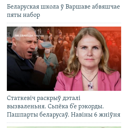
Беларуская школа ў Варшаве абвяшчае
пяты набор
Статкевіч раскрыў дэталі
вызваленьня. Сьпёка б’е рэкорды.
Пашпарты беларусаў. Навіны 6 жніўня