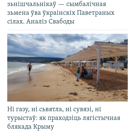
зьнішчальнікаў — сымбалічная
зьмена ўва ўкраінскіх Паветраных
сілах. Аналіз Свабоды
Ні газу, ні сьвятла, ні сувязі, ні
турыстаў: як праходзіць лягістычная
блякада Крыму