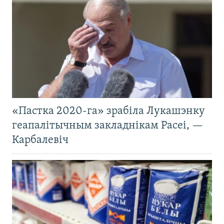
«Пастка 2020-га» зрабіла Лукашэнку
геапалітычным закладнікам Расеі, —
Карбалевіч