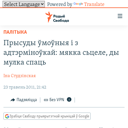
Powered by
Translate
Лінкі
ўнівэрсальнага
доступу
ПАЛІТЫКА
НАВІНЫ
Перайсьці
Прысуды ўмоўныя і з
да
ТОЛЬКІ НА СВАБОДЗЕ
УСЕ НАВІНЫ
адтэрміноўкай: мякка сьцеле, ды
галоўнага
СУВЯЗЬ
ВІДЭА І ФОТА
ТЭСТЫ
зьместу
мулка спаць
Перайсьці
ПАДПІСАЦЦА
ЛЮДЗІ
БЛОГІ
АБЫСЬЦІ БЛЯКАВАНЬНЕ
да
Іна Студзінская
ПАЛІТЫКА
ГІСТОРЫЯ НА СВАБОДЗЕ
ПАДЗЯЛІЦЦА ІНФАРМАЦЫЯЙ
RSS
галоўнай
САЧЫЦЕ ЗА АБНАЎЛЕНЬНЯМІ
23 травень 2011, 21:42
навігацыі
ЭКАНОМІКА
ПАДКАСТЫ
ПАДКАСТЫ
Перайсьці
ВАЙНА
КНІГІ
FACEBOOK
Падзяліцца
Без VPN
да
БЕЛАРУСЫ НА ВАЙНЕ
АЎДЫЁКНІГІ
TWITTER
пошуку
Зрабіце Свабоду прыярытэтнай крыніцай ў Google
ПАЛІТВЯЗЬНІ
PREMIUM
Усе сайты РС/РСЭ