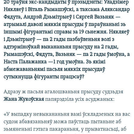
20 траўня экс-кандыдаты ў прэзыдэнты: Уладзімер
КУЛЬТУРА
МОВА
Някляеў і Віталь Рымашэўскі, а таксама Аляксандар
КАЛЯНДАР
НА ХВАЛЯХ СВАБОДЫ
Фядута, Андрэй Дзьмітрыеў і Сяргей Вазьняк —
атрымалі даволі мяккія прысуды ў параўнаньні зь
іншымі фігурантамі справы за 19 сьнежня. Някляеў
і Дзьмітрыеў — па 2 гады пазбаўленьня волі з
адтэрміноўкай выкананьня прысуду на 2 гады,
Рымашэўскі, Фядута, Вазьняк — па 2 гады ўмоўна, а
Наста Палажанка —1 год
умоўна. Зь якімі
абмежаваньнямі пасьля мяккіх прысудаў
сутыкнуцца фігуранты працэсаў?
Адразу ж пасьля агалошваньня прысуду судзьдзя
Жана Жукоўская
папярэдзіла усіх асуджаных:
«У выпадку невыкананьня вамі ўскладзеных на вас
судом абавязаньняў можа паўстаць пытаньне аб
зьмяненьні гэтага пакараньня, у прыватнасьці, аб