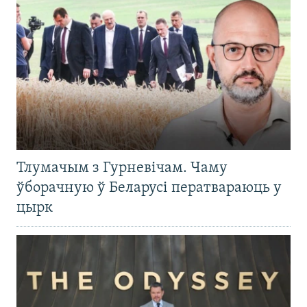
Тлумачым з Гурневічам. Чаму
ўборачную ў Беларусі ператвараюць у
цырк