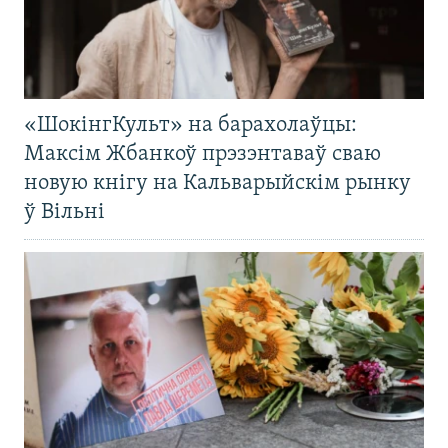
«ШокінгКульт» на барахолаўцы:
Максім Жбанкоў прэзэнтаваў сваю
новую кнігу на Кальварыйскім рынку
ў Вільні