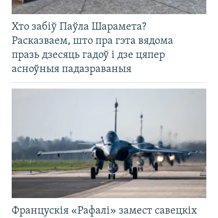
Хто забіў Паўла Шарамета?
Расказваем, што пра гэта вядома
празь дзесяць гадоў і дзе цяпер
асноўныя падазраваныя
Францускія «Рафалі» замест савецкіх