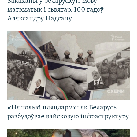
Закаханы ў беларускую мову
матэматык і сьвятар. 100 гадоў
Аляксандру Надсану
«Ня толькі пляцдарм»: як Беларусь
разбудоўвае вайсковую інфраструктуру