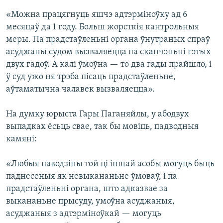
«Можна працягнуць яшчэ адтэрміноўку ад 6
месяцаў да 1 году. Больш жорсткія кантрольныя
меры. Па прадстаўленьні органа ўнутраных спраў
асуджаны судом вызваляецца па сканчэньні гэтых
двух гадоў. А калі ўмоўна — то два гады прайшло, і
ў суд ужо ня трэба пісаць прадстаўленьне,
аўтаматычна чалавек вызваляецца».
На думку юрыста Гары Паганяйлы, у абодвух
выпадках ёсьць свае, так бы мовіць, падводныя
камяні:
«Любыя паводзіны той ці іншай асобы могуць быць
паднесеныя як невыкананьне ўмоваў, і па
прадстаўленьні органа, што адказвае за
выкананьне прысуду, умоўна асуджаныя,
асуджаныя з адтэрміноўкай — могуць