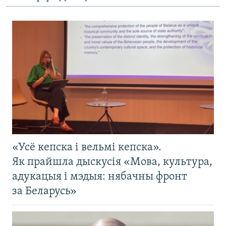
«Усё кепска і вельмі кепска».
Як прайшла дыскусія «Мова, культура,
адукацыя і мэдыя: нябачны фронт
за Беларусь»