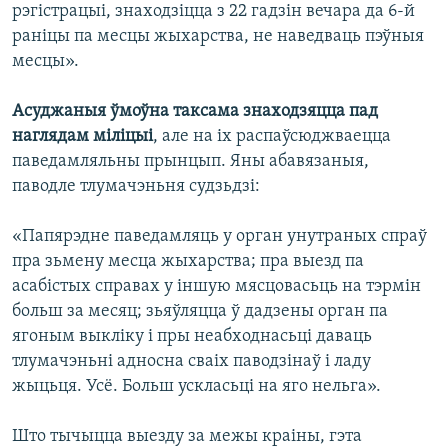
рэгістрацыі, знаходзіцца з 22 гадзін вечара да 6-й
раніцы па месцы жыхарства, не наведваць пэўныя
месцы».
Асуджаныя ўмоўна таксама знаходзяцца пад
наглядам міліцыі
, але на іх распаўсюджваецца
паведамляльны прынцып. Яны абавязаныя,
паводле тлумачэньня судзьдзі:
«Папярэдне паведамляць у орган унутраных спраў
пра зьмену месца жыхарства; пра выезд па
асабістых справах у іншую мясцовасьць на тэрмін
больш за месяц; зьяўляцца ў дадзены орган па
ягоным выкліку і пры неабходнасьці даваць
тлумачэньні адносна сваіх паводзінаў і ладу
жыцьця. Усё. Больш ускласьці на яго нельга».
Што тычыцца выезду за межы краіны, гэта