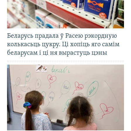
Беларусь прадала ў Расею рэкордную
колькасьць цукру. Ці хопіць яго самім
беларусам і ці ня вырастуць цэны