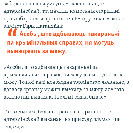
забаронена і пры ўмоўным пакараньні, і з
адтэрміноўкай, тлумачыць намесьнік старшыні
праваабарончай арганізацыі Беларускі хэльсынскі
камітэт
Гары Паганяйла
:
Асобы, што адбываюць пакараньні
па крымінальных справах, ня могуць
выяжджаць за мяжу.
«Асобы, што адбываюць пакараньні па
крымінальных справах, ня могуць выяжджаць за
мяжу. Толькі калі неабходна тэрміновае лячэньне, з
дазволу органаў можна выехаць за мяжу, але гэта
выключны выпадак, і вельмі рэдка бывае».
Такім чынам, больш строгае пакараньне — з
адтэрміноўкай выкананьня прысуду, тлумачыць
сядзьдзя: