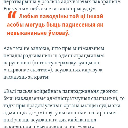
ператварыцца ў рэальна адбываючых пакараньне.
Вось у чым небясьпека такіх прысудаў».
Любыя паводзіны той ці іншай
асобы могуць быць паднесеныя як
невыкананьне ўмоваў.
Але гэта не азначае, што пры мінімальным
непадпарадкаваньні ці адміністрацыйным
парушэньні (кшталту пераходу вуліцы на
«чырвонае сьвятло»), асуджаных адразу ж
пасадзяць за краты:
«Калі пасьля афіцыйнага папярэджаньня двойчы
былі накладзеныя адміністратыўныя спагнаньні, то
тады пры прадстаўленьні органа міліцыі суд можа
адмяніць адтэрміноўку выкананьня пакараньня. І
накіраваць асуджанага для адбываньня
пакараньня, прызначанага прысудам».