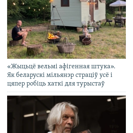
«Жыцьцё вельмі афігенная штука».
Як беларускі мільянэр страціў усё і
цяпер робіць хаткі для турыстаў