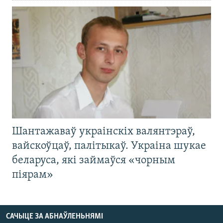
Шантажаваў украінскіх валянтэраў,
вайскоўцаў, палітыкаў. Украіна шукае
беларуса, які займаўся «чорным
піярам»
САЧЫЦЕ ЗА АБНАЎЛЕНЬНЯМІ