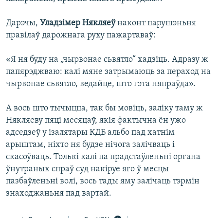
Дарэчы,
Уладзімер Някляеў
наконт парушэньня
правілаў дарожнага руху пажартаваў:
«Я ня буду на „чырвонае сьвятло“ хадзіць. Адразу ж
папярэджваю: калі мяне затрымаюць за пераход на
чырвонае сьвятло, ведайце, што гэта няпраўда».
А вось што тычыцца, так бы мовіць, заліку таму ж
Някляеву пяці месяцаў, якія фактычна ён ужо
адседзеў у ізалятары КДБ альбо пад хатнім
арыштам, ніхто ня будзе нічога залічваць і
скасоўваць. Толькі калі па прадстаўленьні органа
ўнутраных спраў суд накіруе яго ў месцы
пазбаўленьні волі, вось тады яму залічаць тэрмін
знаходжаньня пад вартай.