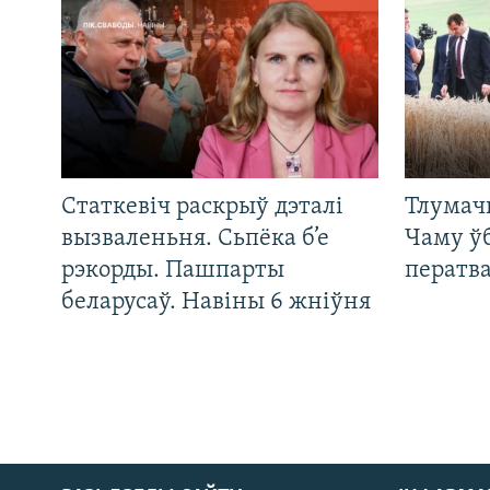
Статкевіч раскрыў дэталі
Тлумач
вызваленьня. Сьпёка б’е
Чаму ў
рэкорды. Пашпарты
ператв
беларусаў. Навіны 6 жніўня