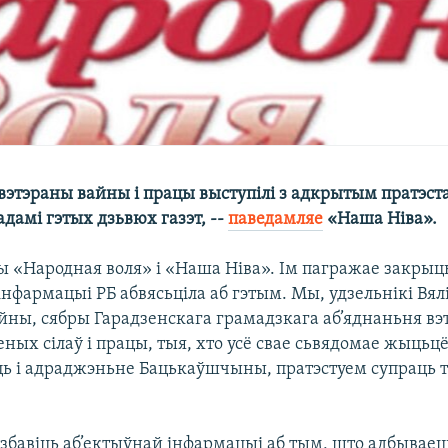
 вэтэраны вайны і працы выступілі з адкрытым пратэст
дамі гэтых дзьвюх газэт, --
паведамляе
«Наша Ніва».
ы «Народная воля» і «Наша Ніва». Ім пагражае закрыц
інфармацыі РБ абвясьціла аб гэтым. Мы, удзельнікі Вял
ны, сябры Гарадзенскага грамадзкага аб’яднаньня вэ
ных сілаў і працы, тыя, хто усё свае сьвядомае жыцьц
ь і адраджэньне Бацькаўшчыны, пратэстуем супраць т
азбавіць аб’ектыўнай інфармацыі аб тым, што адбываец