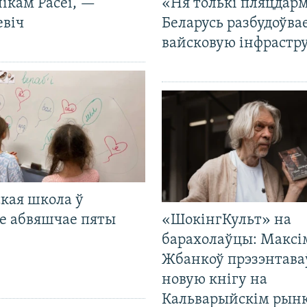
ікам Расеі, —
«Ня толькі пляцдарм
евіч
Беларусь разбудоўва
вайсковую інфрастр
кая школа ў
е абвяшчае пяты
«ШокінгКульт» на
барахолаўцы: Максі
Жбанкоў прэзэнтава
новую кнігу на
Кальварыйскім рынк