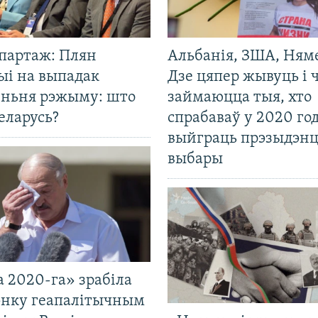
эпартаж: Плян
Альбанія, ЗША, Ням
ыі на выпадак
Дзе цяпер жывуць і
еньня рэжыму: што
займаюцца тыя, хто
еларусь?
спрабаваў у 2020 го
выйграць прэзыдэнц
выбары
 2020-га» зрабіла
нку геапалітычным