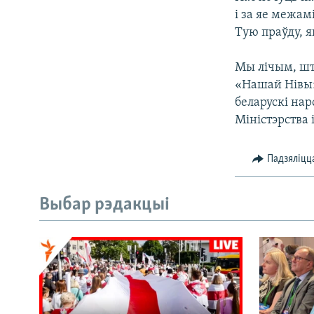
і за яе межам
Тую праўду, я
Мы лічым, што
«Нашай Нівы»
беларускі нар
Міністэрства 
Падзяліцц
Выбар рэдакцыі