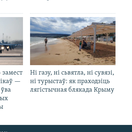
 замест
Ні газу, ні сьвятла, ні сувязі,
нікаў —
ні турыстаў: як праходзіць
 ўва
лягістычная блякада Крыму
ных
ды