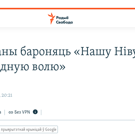
аны бароняць «Нашу Ніву
дную волю»
 20:21
а
Без VPN
 прыярытэтнай крыніцай ў Google