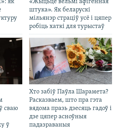
»: як
«Жыцьцё вельмі афігенная
е
штука». Як беларускі
уктуру
мільянэр страціў усё і цяпер
робіць хаткі для турыстаў
Хто забіў Паўла Шарамета?
м
Расказваем, што пра гэта
ў сваю
вядома празь дзесяць гадоў і
дзе цяпер асноўныя
у ў
падазраваныя