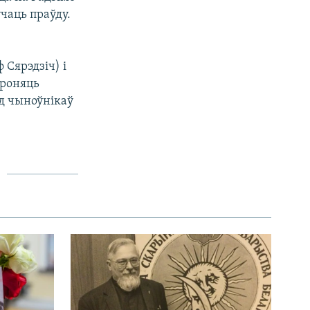
ўчаць праўду.
 Сярэдзіч) і
ароняць
ад чыноўнікаў