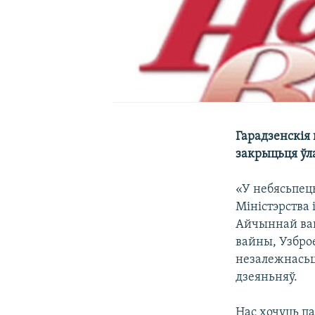
Гарадзенскія
закрыцьця ўла
«У небясьпец
Міністэрства 
Айчыннай вай
вайны, Узброе
незалежнасьц
дзеяньняў.
Нас хочуць п