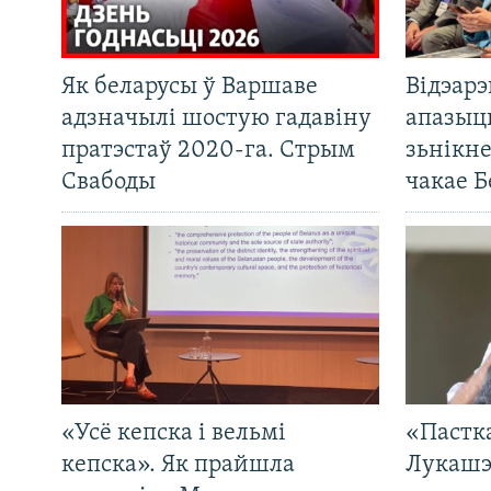
Як беларусы ў Варшаве
Відэар
адзначылі шостую гадавіну
апазыц
пратэстаў 2020-га. Стрым
зьнікн
Свабоды
чакае Б
«Усё кепска і вельмі
«Пастка
кепска». Як прайшла
Лукашэ