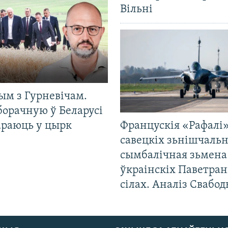
Вільні
ым з Гурневічам.
борачную ў Беларусі
араюць у цырк
Францускія «Рафалі»
савецкіх зьнішчаль
сымбалічная зьмена
ўкраінскіх Паветра
сілах. Аналіз Свабо