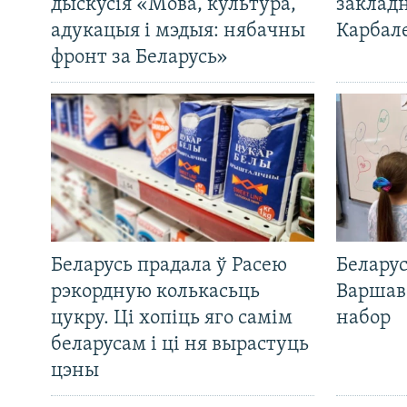
дыскусія «Мова, культура,
закладн
адукацыя і мэдыя: нябачны
Карбал
фронт за Беларусь»
Беларусь прадала ў Расею
Беларус
рэкордную колькасьць
Варшав
цукру. Ці хопіць яго самім
набор
беларусам і ці ня вырастуць
цэны