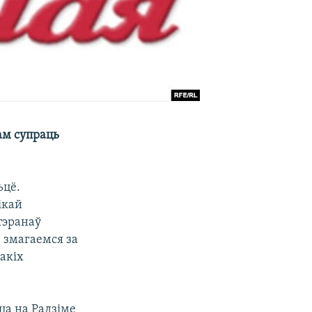
ам супраць
ьцё.
ікай
тэранаў
ё змагаемся за
акіх
ца на Радзіме