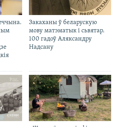
еччына.
Закаханы ў беларускую
 чым
мову матэматык і сьвятар.
100 гадоў Аляксандру
дзе
Надсану
кія