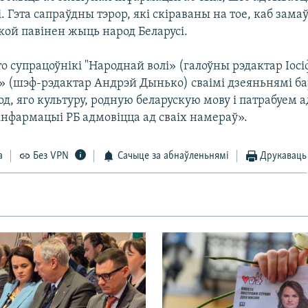
і. Гэта сапраўдны тэрор, які скіраваны на тое, каб зама
кой павінен жыць народ Беларусі.
 супрацоўнікі "Народнай волі» (галоўны рэдактар Іосіф
 (шэф-рэдактар Андрэй Дынько) сваімі дзеяньнямі б
од, яго культуру, родную беларускую мову і патрабуем 
інфармацыі РБ адмовіцца ад сваіх намераў».
а
Без VPN
Сачыце за абнаўленьнямі
Друкаваць