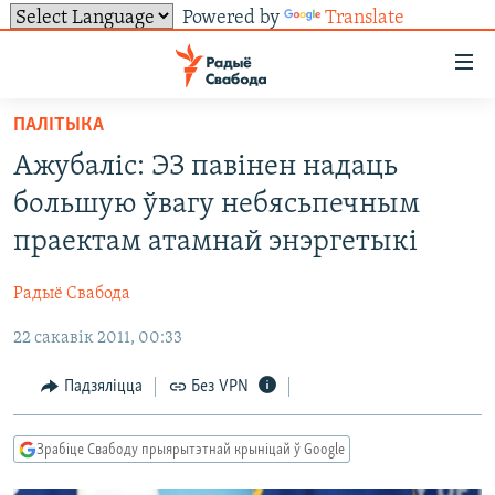
Powered by
Translate
Лінкі
ўнівэрсальнага
доступу
ПАЛІТЫКА
НАВІНЫ
Перайсьці
Ажубаліс: ЭЗ павінен надаць
да
ТОЛЬКІ НА СВАБОДЗЕ
УСЕ НАВІНЫ
большую ўвагу небясьпечным
галоўнага
СУВЯЗЬ
ВІДЭА І ФОТА
ТЭСТЫ
зьместу
праектам атамнай энэргетыкі
Перайсьці
ПАДПІСАЦЦА
ЛЮДЗІ
БЛОГІ
АБЫСЬЦІ БЛЯКАВАНЬНЕ
да
Радыё Свабода
ПАЛІТЫКА
ГІСТОРЫЯ НА СВАБОДЗЕ
ПАДЗЯЛІЦЦА ІНФАРМАЦЫЯЙ
RSS
галоўнай
САЧЫЦЕ ЗА АБНАЎЛЕНЬНЯМІ
22 сакавік 2011, 00:33
навігацыі
ЭКАНОМІКА
ПАДКАСТЫ
ПАДКАСТЫ
Перайсьці
ВАЙНА
КНІГІ
FACEBOOK
Падзяліцца
Без VPN
да
БЕЛАРУСЫ НА ВАЙНЕ
АЎДЫЁКНІГІ
TWITTER
пошуку
Зрабіце Свабоду прыярытэтнай крыніцай ў Google
ПАЛІТВЯЗЬНІ
PREMIUM
Усе сайты РС/РСЭ