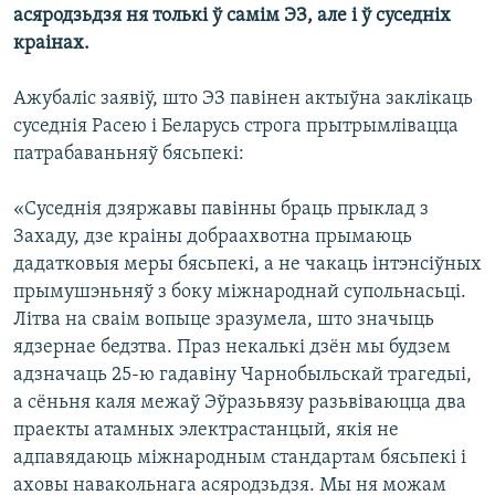
асяродзьдзя ня толькі ў самім ЭЗ, але і ў суседніх
краінах.
Ажубаліс заявіў, што ЭЗ павінен актыўна заклікаць
суседнія Расею і Беларусь строга прытрымлівацца
патрабаваньняў бясьпекі:
«Суседнія дзяржавы павінны браць прыклад з
Захаду, дзе краіны добраахвотна прымаюць
дадатковыя меры бясьпекі, а не чакаць інтэнсіўных
прымушэньняў з боку міжнароднай супольнасьці.
Літва на сваім вопыце зразумела, што значыць
ядзернае бедзтва. Праз некалькі дзён мы будзем
адзначаць 25-ю гадавіну Чарнобыльскай трагедыі,
а сёньня каля межаў Эўразьвязу разьвіваюцца два
праекты атамных электрастанцый, якія не
адпавядаюць міжнародным стандартам бясьпекі і
аховы навакольнага асяродзьдзя. Мы ня можам