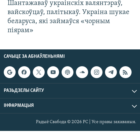
Шантажаваў украінскіх валянтэраў,
вайскоўцаў, палітыкаў. Украіна шукае
беларуса, які займаўся «чорным
піярам»
САЧЫЦЕ ЗА АБНАЎЛЕНЬНЯМІ
РАЗЬДЗЕЛЫ САЙТУ
ІНФАРМАЦЫЯ
Радыё Свабода © 2026 РС | Усе правы захаваныя.