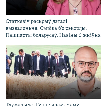
Статкевіч раскрыў дэталі
вызваленьня. Сьпёка б’е рэкорды.
Пашпарты беларусаў. Навіны 6 жніўня
Тлумачым з Гурневічам. Чаму