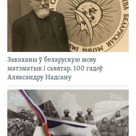
Закаханы ў беларускую мову
матэматык і сьвятар. 100 гадоў
Аляксандру Надсану