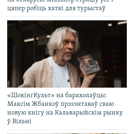
цяпер робіць хаткі для турыстаў
«ШокінгКульт» на барахолаўцы:
Максім Жбанкоў прэзэнтаваў сваю
новую кнігу на Кальварыйскім рынку
ў Вільні