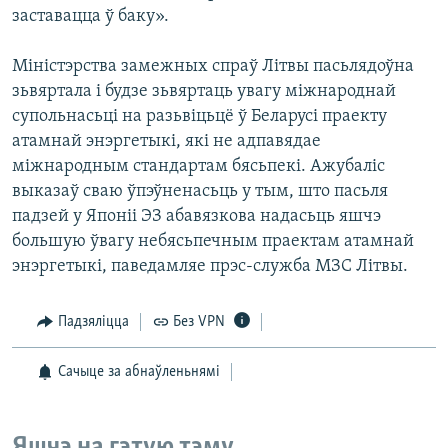
заставацца ў баку».
Міністэрства замежных спраў Літвы пасьлядоўна
зьвяртала і будзе зьвяртаць увагу міжнароднай
супольнасьці на разьвіцьцё ў Беларусі праекту
атамнай энэргетыкі, які не адпавядае
міжнародным стандартам бясьпекі. Ажубаліс
выказаў сваю ўпэўненасьць у тым, што пасьля
падзей у Японіі ЭЗ абавязкова надасьць яшчэ
большую ўвагу небясьпечным праектам атамнай
энэргетыкі, паведамляе прэс-служба МЗС Літвы.
Падзяліцца
Без VPN
Сачыце за абнаўленьнямі
Яшчэ на гэтую тэму