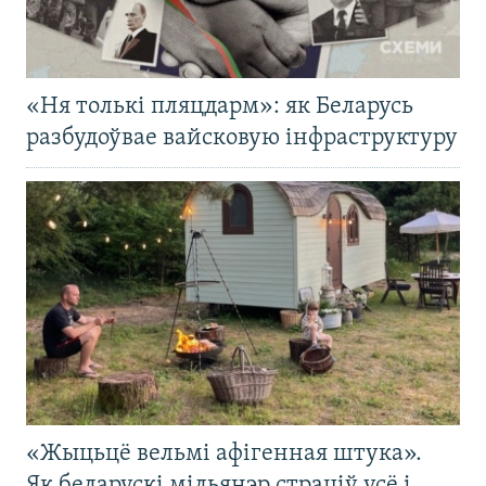
«Ня толькі пляцдарм»: як Беларусь
разбудоўвае вайсковую інфраструктуру
«Жыцьцё вельмі афігенная штука».
Як беларускі мільянэр страціў усё і