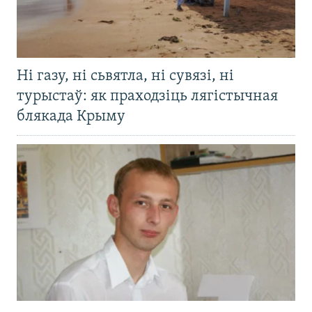
Ні газу, ні сьвятла, ні сувязі, ні
турыстаў: як праходзіць лягістычная
блякада Крыму