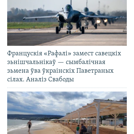
Францускія «Рафалі» замест савецкіх
зьнішчальнікаў — сымбалічная
зьмена ўва ўкраінскіх Паветраных
сілах. Аналіз Свабоды