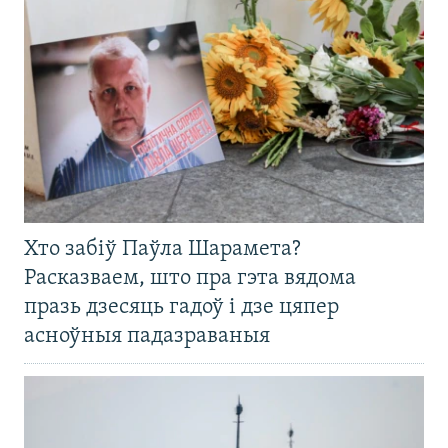
Хто забіў Паўла Шарамета?
Расказваем, што пра гэта вядома
празь дзесяць гадоў і дзе цяпер
асноўныя падазраваныя