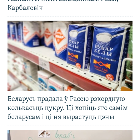
Карбалевіч
Беларусь прадала ў Расею рэкордную
колькасьць цукру. Ці хопіць яго самім
беларусам і ці ня вырастуць цэны