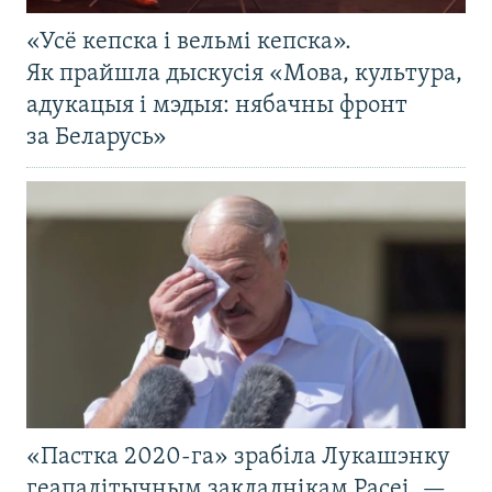
«Усё кепска і вельмі кепска».
Як прайшла дыскусія «Мова, культура,
адукацыя і мэдыя: нябачны фронт
за Беларусь»
«Пастка 2020-га» зрабіла Лукашэнку
геапалітычным закладнікам Расеі, —