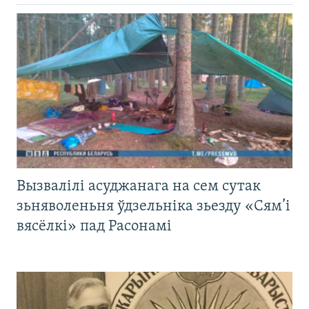
Вызвалілі асуджанага на сем сутак
зьняволеньня ўдзельніка зьезду «Сям’і
вясёлкі» пад Расонамі