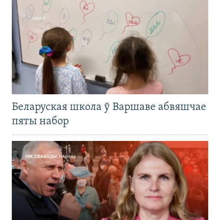
Беларуская школа ў Варшаве абвяшчае
пяты набор