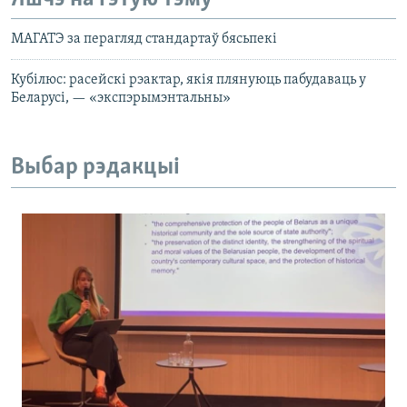
МАГАТЭ за перагляд стандартаў бясьпекі
Кубілюс: расейскі рэактар, якія плянуюць пабудаваць у
Беларусі, — «экспэрымэнтальны»
Выбар рэдакцыі