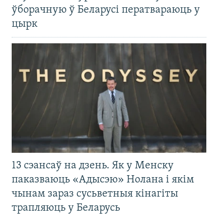
ўборачную ў Беларусі ператвараюць у
цырк
13 сэансаў на дзень. Як у Менску
паказваюць «Адысэю» Нолана і якім
чынам зараз сусьветныя кінагіты
трапляюць у Беларусь