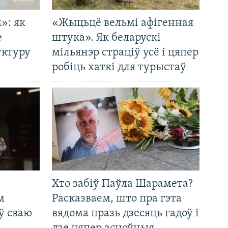
»: як
«Жыцьцё вельмі афігенная
е
штука». Як беларускі
уктуру
мільянэр страціў усё і цяпер
робіць хаткі для турыстаў
Хто забіў Паўла Шарамета?
м
Расказваем, што пра гэта
ў сваю
вядома празь дзесяць гадоў і