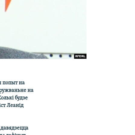
ы попыт на
пружваньне на
олькі будзе
іст Леанід
 давядзецца