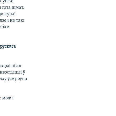
 упалі.
ы гэта шмат.
да куплі
зе і не такі
сабам
рускага
ацыі ці ад
інвэстыцыі ў
ему ўсё роўна
рс можа