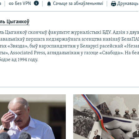
а
Без VPN
Сачыце за абнаўленьнямі
Друкаваць
аль Цыганкоў
ль Цыганкоў скончыў факультэт журналістыкі БДУ. Адзін з дву
навальнікаў першага недзяржаўнага агенцтва навінаў БелаПА
тах «Звязда», быў карэспандэнтам у Беларусі расейскай «Нез
ты», Associated Рress, аглядальнікам у газэце «Свабода». На б
одзе ад 1994 году.