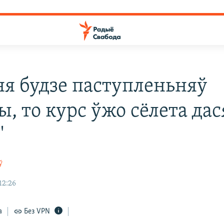
 ня будзе паступленьняў
, то курс ўжо сёлета дас
"
ў
12:26
а
Без VPN