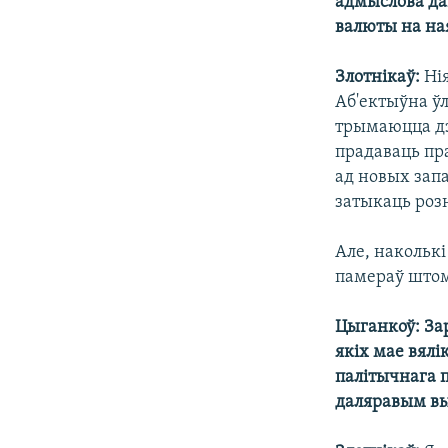
адмыслова да
валюты на н
Злотнікаў:
Нія
Аб'ектыўна ў
трымаюцца дз
прадаваць пр
ад новых зап
затыкаць роз
Але, накольк
памераў штом
Цыганкоў: За
якіх мае вялі
палітычнага п
даляравым в