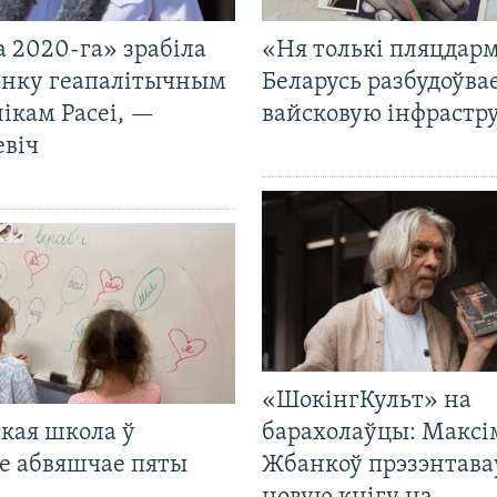
 2020-га» зрабіла
«Ня толькі пляцдарм
нку геапалітычным
Беларусь разбудоўва
ікам Расеі, —
вайсковую інфрастр
евіч
«ШокінгКульт» на
кая школа ў
барахолаўцы: Максі
е абвяшчае пяты
Жбанкоў прэзэнтава