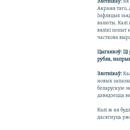
Злотнікаў:
Як
Акрамя таго, 
Інфляцыя зьяд
валюты. Калі 
вялікі попыт 
часткова выр
Цыганкоў: Ці
рубля, напрык
Злотнікаў:
Кал
новых запазыч
беларускую эк
давядзецца в
Калі ж ня буд
дасягнуць ужо