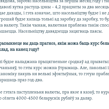
 вядома, заробкі насельніцтва за першы месяц году і так
даволі хутка растуць цэны – 4,2 працэнты за два месяц
ае даходы, і гэта азначае, што насельніцтву будзе і не 
грошай будзе хапаць толькі ад заробку да заробку, то буд
на валюту. Такім чынам, валютная праблема такім спо
ашаецца. Насельніцтву давядзецца зацягваць паясы.
 рызыкнеце вы даць прагноз, якім можа быць курс бела
лад, на канец году?
і будзе наладжана прыцягненьне сродкаў ад прыватыз
аньняў, то гэты курс можна ўтрымаць. Але, паколькі 
аноміку пакуль ня вельмі эфэктыўныя, то гэтую прабл
ырашаць праз год-два.
зе гэтага паступленьня валюты, пра якое я казаў, то ку
 сёлета 4000-4500 беларускіх рублёў за даляр.