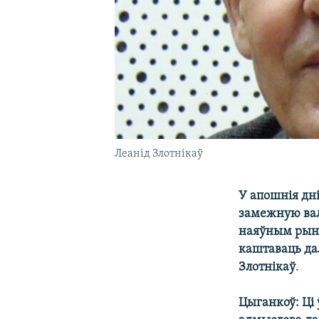
Леанід Злотнікаў
У апошнія дн
замежную валю
наяўным рынк
каштаваць дал
Злотнікаў
.
Цыганкоў: Ці 