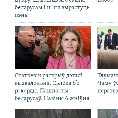
цукру. Ці хопіць яго самім
набор
беларусам і ці ня вырастуць
цэны
Статкевіч раскрыў дэталі
Тлумач
вызваленьня. Сьпёка б’е
Чаму ў
рэкорды. Пашпарты
ператв
беларусаў. Навіны 6 жніўня