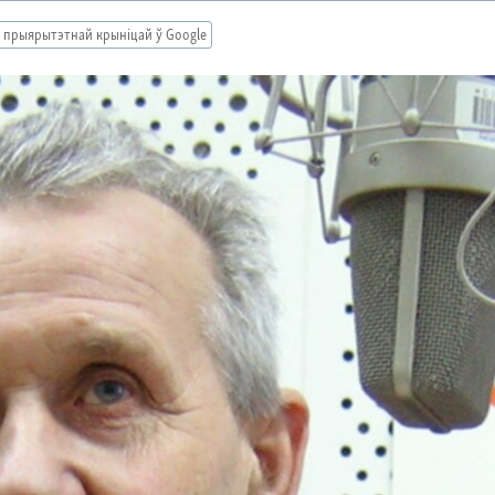
 прыярытэтнай крыніцай ў Google