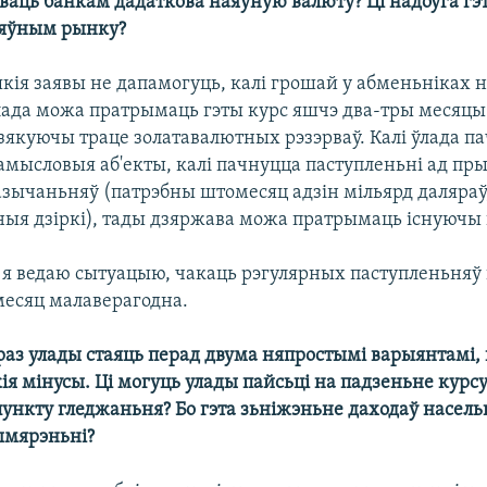
ваць банкам дадаткова наяўную валюту? Ці надоўга гэ
аяўным рынку?
кія заявы не дапамогуць, калі грошай у абменьніках н
лада можа пратрымаць гэты курс яшчэ два-тры месяцы
якуючы траце золатавалютных рэзэрваў. Калі ўлада п
амысловыя аб'екты, калі пачнуцца паступленьні ад пры
азычаньняў (патрэбны штомесяц адзін мільярд даляраў
ныя дзіркі), тады дзяржава можа пратрымаць існуючы 
і я ведаю сытуацыю, чакаць рэгулярных паступленьняў
есяц малаверагодна.
раз улады стаяць перад двума няпростымі варыянтамі,
кія мінусы. Ці могуць улады пайсьці на падзеньне курсу
ункту гледжаньня? Бо гэта зьніжэньне даходаў насель
ымярэньні?