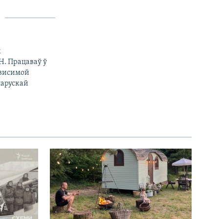
х
Н. Працаваў ў
ависимой
еларускай