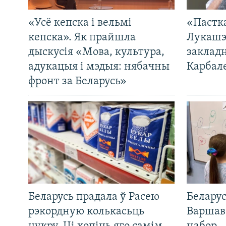
«Усё кепска і вельмі
«Пастка
кепска». Як прайшла
Лукашэ
дыскусія «Мова, культура,
закладн
адукацыя і мэдыя: нябачны
Карбал
фронт за Беларусь»
Беларусь прадала ў Расею
Беларус
рэкордную колькасьць
Варшав