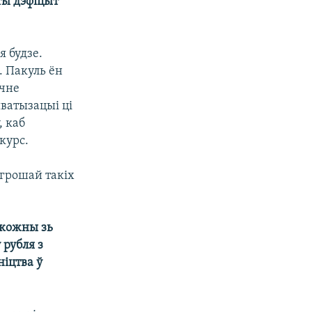
ты дэфіцыт
я будзе.
. Пакуль ён
ачне
ватызацыі ці
, каб
курс.
 грошай такіх
 кожны зь
 рубля з
ніцтва ў