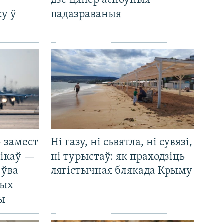
дзе цяпер асноўныя
у ў
падазраваныя
 замест
Ні газу, ні сьвятла, ні сувязі,
нікаў —
ні турыстаў: як праходзіць
 ўва
лягістычная блякада Крыму
ных
ды