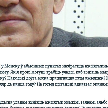
і ў Менску ў абменных пунктах назіраецца ажыятажн
ту. Якія крокі могуць зрабіць улады, каб зьнізіць на
у? Наколькі доўга можа працягвацца гэты ажыятаж? К
яр да канца году? На гэтыя пытаньні адказвае эканам
ўдасца ўладам зьнізіць ажыятаж нейкімі заявамі альбо