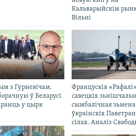
новую кнігу на
Кальварыйскім рынк
Вільні
ым з Гурневічам.
Францускія «Рафалі»
борачную ў Беларусі
савецкіх зьнішчаль
араюць у цырк
сымбалічная зьмена
ўкраінскіх Паветра
сілах. Аналіз Свабо