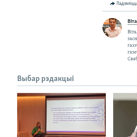
Падзяліцц
Віт
Віта
зас
газэ
газе
Сваб
Выбар рэдакцыі