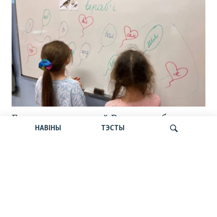
Беларуская школа ў Варшаве абвяшчае
НАВІНЫ
ТЭСТЫ
пяты набор
Шукаць