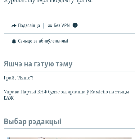
журналістаў перашкодамі ў працы.
Падзяліцца
Без VPN
Сачыце за абнаўленьнямі
Яшчэ на гэтую тэму
Грай, “Ляпіс”!
Управа Партыі БНФ будзе зьвяртацца ў Камісію па этыцы
БАЖ
Выбар рэдакцыі