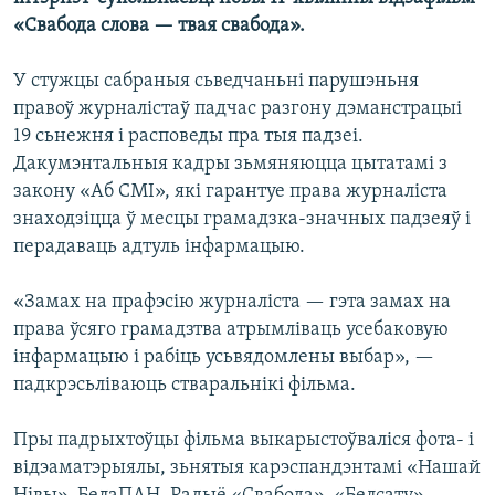
КУЛЬТУРА
МОВА
«Свабода слова — твая свабода».
КАЛЯНДАР
НА ХВАЛЯХ СВАБОДЫ
У стужцы сабраныя сьведчаньні парушэньня
правоў журналістаў падчас разгону дэманстрацыі
19 сьнежня і расповеды пра тыя падзеі.
Дакумэнтальныя кадры зьмяняюцца цытатамі з
закону «Аб СМІ», які гарантуе права журналіста
знаходзіцца ў месцы грамадзка-значных падзеяў і
перадаваць адтуль інфармацыю.
«Замах на прафэсію журналіста — гэта замах на
права ўсяго грамадзтва атрымліваць усебаковую
інфармацыю і рабіць усьвядомлены выбар», —
падкрэсьліваюць стваральнікі фільма.
Пры падрыхтоўцы фільма выкарыстоўваліся фота- і
відэаматэрыялы, зьнятыя карэспандэнтамі «Нашай