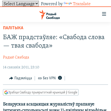
Powered by
Translate
Лінкі
ўнівэрсальнага
доступу
ПАЛІТЫКА
НАВІНЫ
Перайсьці
БАЖ прадстаўляе: «Свабода слова
да
ТОЛЬКІ НА СВАБОДЗЕ
УСЕ НАВІНЫ
— твая свабода»
галоўнага
СУВЯЗЬ
ВІДЭА І ФОТА
ТЭСТЫ
зьместу
Радыё Свабода
Перайсьці
ПАДПІСАЦЦА
ЛЮДЗІ
БЛОГІ
АБЫСЬЦІ БЛЯКАВАНЬНЕ
да
14 сакавік 2011, 23:10
ПАЛІТЫКА
ГІСТОРЫЯ НА СВАБОДЗЕ
ПАДЗЯЛІЦЦА ІНФАРМАЦЫЯЙ
RSS
галоўнай
САЧЫЦЕ ЗА АБНАЎЛЕНЬНЯМІ
навігацыі
ЭКАНОМІКА
ПАДКАСТЫ
ПАДКАСТЫ
Падзяліцца
Без VPN
Перайсьці
ВАЙНА
КНІГІ
FACEBOOK
да
Зрабіце Свабоду прыярытэтнай крыніцай ў Google
БЕЛАРУСЫ НА ВАЙНЕ
АЎДЫЁКНІГІ
TWITTER
пошуку
Беларуская асацыяцыя журналістаў прапануе
ПАЛІТВЯЗЬНІ
PREMIUM
Усе сайты РС/РСЭ
інтэрнэт-супольнасьці новы
11-хвілінны
відэафільм