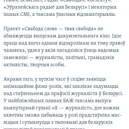
Нівы», БелаПАН, Радыё «Свабода», «Белсату»,
«Эўрапейскага радыё для Беларусі» і некаторых
іншых СМІ, а таксама ўласныя відэаматэрыялы.
Праект «Свабода слова — твая свабода» не
абмяжуецца выпускам дакумэнтальнага кіно. Ідзе
праца над яшчэ адным відэаролікам на тэму правоў
чалавека, удзел у якім пагадзіліся ўзяць вядомыя
замежнікі — журналісты, палітыкі, грамадзкія
актывісты, творчыя асобы.
Акрамя таго, у хуткім часе ў сеціве зьявіцца
анімацыйны флэш-ролік, які заклікае задумацца
над стаўленьнем да прафэсіі журналіста ў Беларусі.
У найбліжэйшых плянах БАЖ таксама выпуск
кампутарнай гульні «Я — журналіст», дзе кожны
ахвотны зможа пабываць у ролі прадстаўніка мас-
мэдыя і сутыкнуцца з тыповымі для беларускіх