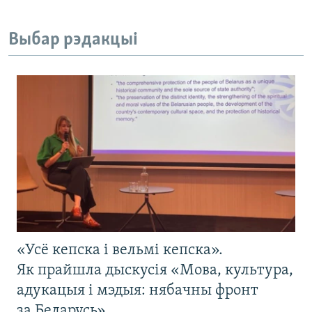
Выбар рэдакцыі
«Усё кепска і вельмі кепска».
Як прайшла дыскусія «Мова, культура,
адукацыя і мэдыя: нябачны фронт
за Беларусь»