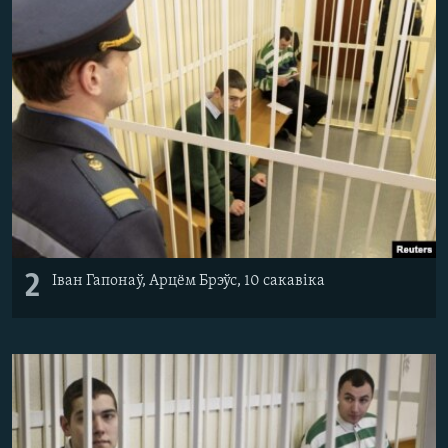
2
Іван Гапонаў, Арцём Брэўс, 10 сакавіка