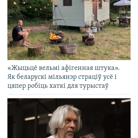
«Жыцьцё вельмі афігенная штука».
Як беларускі мільянэр страціў усё і
цяпер робіць хаткі для турыстаў