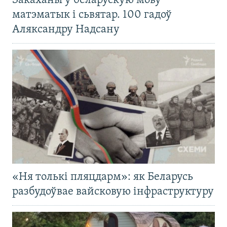
Закаханы ў беларускую мову
матэматык і сьвятар. 100 гадоў
Аляксандру Надсану
«Ня толькі пляцдарм»: як Беларусь
разбудоўвае вайсковую інфраструктуру