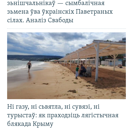
зьнішчальнікаў — сымбалічная
зьмена ўва ўкраінскіх Паветраных
сілах. Аналіз Свабоды
Ні газу, ні сьвятла, ні сувязі, ні
турыстаў: як праходзіць лягістычная
блякада Крыму