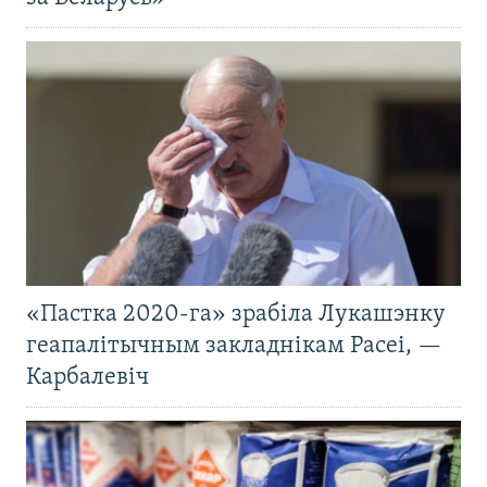
«Пастка 2020-га» зрабіла Лукашэнку
геапалітычным закладнікам Расеі, —
Карбалевіч