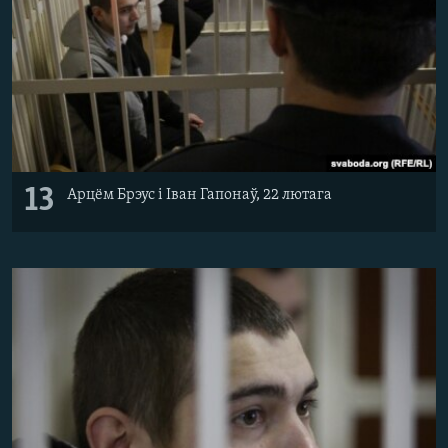
13
Арцём Брэус і Іван Гапонаў, 22 лютага