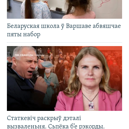
Беларуская школа ў Варшаве абвяшчае
пяты набор
Статкевіч раскрыў дэталі
вызваленьня. Сьпёка б’е рэкорды.