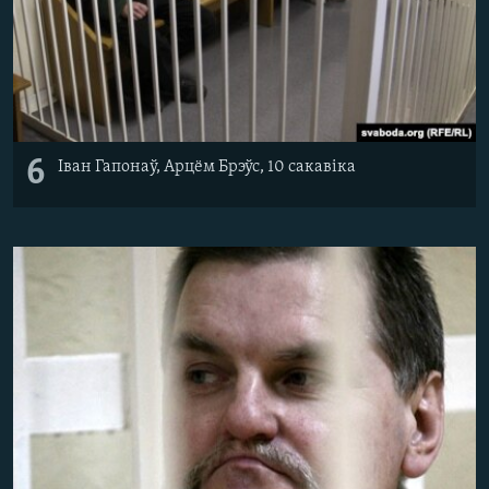
6
Іван Гапонаў, Арцём Брэўс, 10 сакавіка