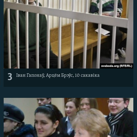
3
Іван Гапонаў, Арцём Брэўс, 10 сакавіка