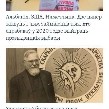
Альбанія, ЗША, Нямеччына. Дзе цяпер
жывуць і чым займаюцца тыя, хто
спрабаваў у 2020 годзе выйграць
прэзыдэнцкія выбары