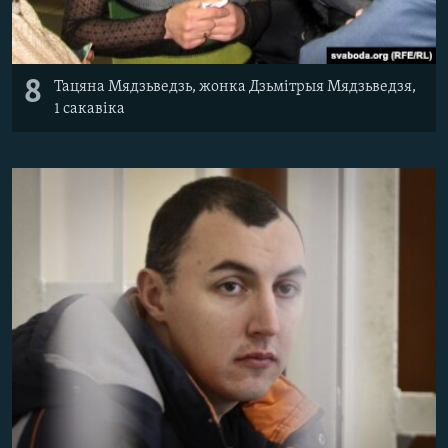
8
Тацяна Мядзьведзь, жонка Дзьмітрыя Мядзьведзя,
1 сакавіка