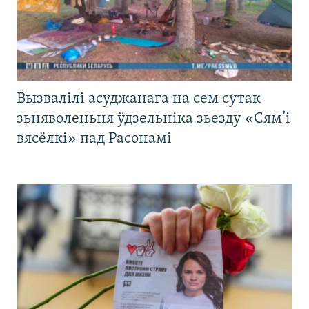
Вызвалілі асуджанага на сем сутак
зьняволеньня ўдзельніка зьезду «Сям’і
вясёлкі» пад Расонамі