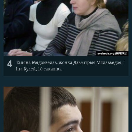
4
Тацяна Мядзьведзь, жонка Дзьмітрыя Мядзьведзя, і
Іна Кулей, 10 сакавіка