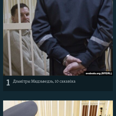
КУЛЬТУРА
МОВА
КАЛЯНДАР
НА ХВАЛЯХ СВАБОДЫ
1
Дзьмітры Мядзьведзь, 10 сакавіка