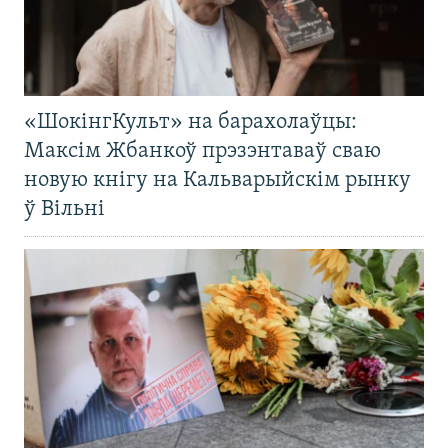
«ШокінгКульт» на барахолаўцы:
Максім Жбанкоў прэзэнтаваў сваю
новую кнігу на Кальварыйскім рынку
ў Вільні