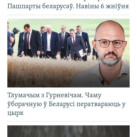
Пашпарты беларусаў. Навіны 6 жніўня
Тлумачым з Гурневічам. Чаму
ўборачную ў Беларусі ператвараюць у
цырк