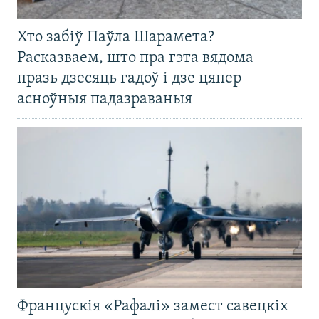
Хто забіў Паўла Шарамета?
Расказваем, што пра гэта вядома
празь дзесяць гадоў і дзе цяпер
асноўныя падазраваныя
Францускія «Рафалі» замест савецкіх