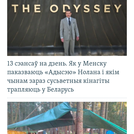
13 сэансаў на дзень. Як у Менску
паказваюць «Адысэю» Нолана і якім
чынам зараз сусьветныя кінагіты
трапляюць у Беларусь