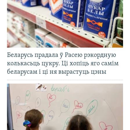
Беларусь прадала ў Расею рэкордную
колькасьць цукру. Ці хопіць яго самім
беларусам і ці ня вырастуць цэны