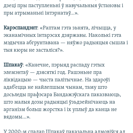
дзеці пры паступленьні ў навучальныя ўстановы і
пры атрыманьні інтэрнатаў…».
Карэспандэнт
: «Раптам гэта зьнята, лічыцца, у
эканамічных інтарэсах дзяржавы. Наколькі гэта
мэдычна абгрунтавана — няўжо радыяцыя сышла і
тыя кюры не засталіся?».
Шпакаў
: «Канечне, пэрыяд распаду гэтых
элемэнтаў — дзясяткі год. Рашэньне пра
ліквідацыю — чыста палітычнае. На здароўі
адаб’ецца не найлепшым чынам, таму што
досьледы прафэсара Бандажэўскага паказваюць,
што малыя дозы радыяцыі ўзьдзейнічаюць на
арганізм больш жорстка і іх уплыў да канца не
вядомы…».
У 2000-м спадар Шпакаў паказальна адмовіўся ад