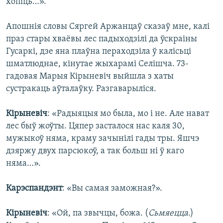
хопіць…».
Апошнія словы Сяргей Аржанцаў сказаў мне, калі
праз стары хваёвы лес падыходзілі да ўскраіны
Гусаркі, дзе яна плаўна пераходзіла ў калісьці
шматлюднае, кінутае жыхарамі Селішча. 73-
гадовая Марыя Кірыневіч выйшла з хаты
сустракаць аўталаўку. Разгаварыліся.
Кірыневіч
: «Радыяцыя мо была, мо і не. Але нават
лес быў жоўты. Цяпер засталося нас каля 30,
мужыкоў няма, краму зачынілі гады тры. Яшчэ
дзяржу двух парсюкоў, а так больш ні ў каго
няма…».
Карэспандэнт
: «Вы самая заможная?».
Кірыневіч
: «Ой, па звычцы, божа. (
Сьмяецца
.)