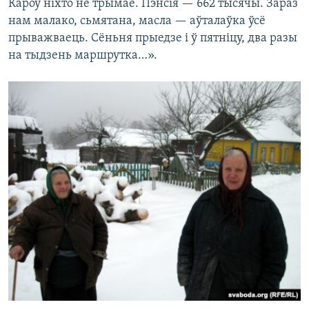
Кароў ніхто не трымае. Пэнсія — 662 тысячы. Зараз
нам малако, сьмятана, масла — аўталаўка ўсё
прыважваець. Сёньня прыедзе і ў пятніцу, два разы
на тыдзень маршрутка…».