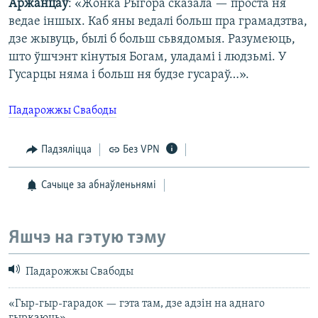
Аржанцаў
: «Жонка Рыгора сказала — проста ня
ведае іншых. Каб яны ведалі больш пра грамадзтва,
дзе жывуць, былі б больш сьвядомыя. Разумеюць,
што ўшчэнт кінутыя Богам, уладамі і людзьмі. У
Гусарцы няма і больш ня будзе гусараў…».
Падарожжы Свабоды
Падзяліцца
Без VPN
Сачыце за абнаўленьнямі
Яшчэ на гэтую тэму
Падарожжы Свабоды
«Гыр-гыр-гарадок — гэта там, дзе адзін на аднаго