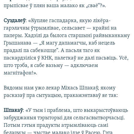
прыпісвае ў плян ваша малако як „сваё“?».
Суздалеў
: «Купляе гаспадарка, якую лікёра-
гарэлачны ўтрымлівае, сельсавет — крайні на
паперы. Хадзілі да былога старшыні райвыканкаму
Грышанава — „Я магу дапамагчы, каб нецель
прадалі па сабекошце“. А пасьля таго як
паскардзіліся ў КНК, палеткаў не далі пасьвіць. Усё,
што трэба, я сабе вазьму — адключаем
магнітафон!».
Вядомы нам ужо лекар Міхась Шпакаў, якому
расказаў пра сытуацыю, пракамэнтаваў яе так:
Шпакаў
: «У тым і праблема, што выкарыстоўваюць
забруджаныя тэрыторыі для сельгасвытворчасьці.
Потым гэтыя прадукты атрымліваюць самі
беларусы — чыстае малако ідзе ў Расею. Гэта