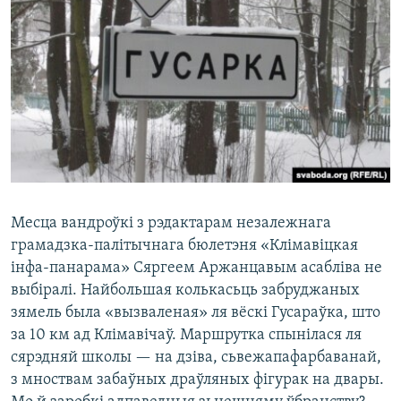
Месца вандроўкі з рэдактарам незалежнага
грамадзка-палітычнага бюлетэня «Клімавіцкая
інфа-панарама» Сяргеем Аржанцавым асабліва не
выбіралі. Найбольшая колькасьць забруджаных
зямель была «вызваленая» ля вёскі Гусараўка, што
за 10 км ад Клімавічаў. Маршрутка спынілася ля
сярэдняй школы — на дзіва, сьвежапафарбаванай,
з мноствам забаўных драўляных фігурак на двары.