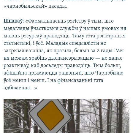
«чарнобыльскай» пасады.
Шпакаў
: «Фармальнасьць рэгістру ў тым, што
мэдагляды ўчастковыя службы ў нашых умовах ня
маюць рэсурсаў праводзіць. Таму гэта рэгістрацыя
статыстыкі, і ўсё. Маладыя спэцыялісты не
затрымліваюцца, як правіла, больш за 2 гады. Мы
ня можам зрабіць дыспансэрызацыю — не хапае
рэактываў, каб досьледы праводзіць. Тым больш,
афіцыйна прымаюцца рашэньні, што Чарнобылю
ўсё менш і менш. І на фінансаваньні гэта
адбіваецца…».