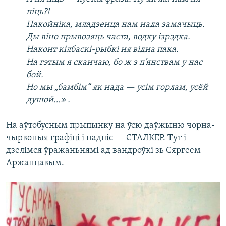
піць?!
Пакойніка, младзенца нам нада замачыць.
Ды віно прывозяць часта, водку ізрэдка.
Наконт кілбаскі-рыбкі ня відна пака.
На гэтым я сканчаю, бо ж з п’янствам у нас
бой.
Но мы „бамбім“ як нада — усім горлам, усёй
душой…» .
На аўтобусным прыпынку на ўсю даўжыню чорна-
чырвоныя графіці і надпіс — СТАЛКЕР. Тут і
дзелімся ўражаньнямі ад вандроўкі зь Сяргеем
Аржанцавым.