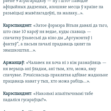
раёне 9 аграгарадкоў — ну і што? Паводле
афіцыйных дадзеных, апошняе месца ў краіне па
разьвіцьці жывёлагадоўлі, па малаку…».
Карэспандэнт
: «Затое фэрмэра Віталя давялі да таго,
што свае 10 кароў ня ведае, куды схаваць —
спачатку ўзьнесьлі да кіно ды „Аргумэнтаў і
фактаў“, а пасьля пачалі прадаваць цялят па
звышкоштах…».
Аржанцаў
: «Чалавек ня хоча ні з кім размаўляць —
ня верыць ані ўладам, ані тым, хто, можа, яму
спачувае. Рэчаіснасьць праклятая адбівае жаданьне
працаваць нават у тых, хто можа рабіць…».
Карэспандэнт
: «Наколькі апалітычнымі табе
падаліся гусараўцы?».