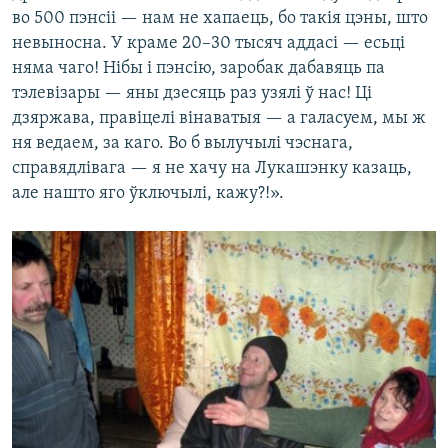
во 500 пэнсіі — нам не хапаець, бо такія цэны, што
невыносна. У краме 20–30 тысяч аддасі — есьці
няма чаго! Нібы і пэнсію, заробак дабавяць па
тэлевізары — яны дзесяць раз узялі ў нас! Ці
дзяржава, правіцелі вінаватыя — а галасуем, мы ж
ня ведаем, за каго. Во б вылучылі чэснага,
справядлівага — я не хачу на Лукашэнку казаць,
але нашто яго ўключылі, кажу?!».