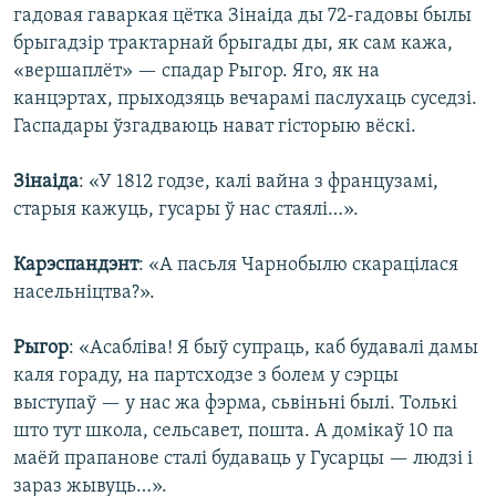
гадовая гаваркая цётка Зінаіда ды 72-гадовы былы
брыгадзір трактарнай брыгады ды, як сам кажа,
«вершаплёт» — спадар Рыгор. Яго, як на
канцэртах, прыходзяць вечарамі паслухаць суседзі.
Гаспадары ўзгадваюць нават гісторыю вёскі.
Зінаіда
: «У 1812 годзе, калі вайна з французамі,
старыя кажуць, гусары ў нас стаялі…».
Карэспандэнт
: «А пасьля Чарнобылю скарацілася
насельніцтва?».
Рыгор
: «Асабліва! Я быў супраць, каб будавалі дамы
каля гораду, на партсходзе з болем у сэрцы
выступаў — у нас жа фэрма, сьвіньні былі. Толькі
што тут школа, сельсавет, пошта. А домікаў 10 па
маёй прапанове сталі будаваць у Гусарцы — людзі і
зараз жывуць…».