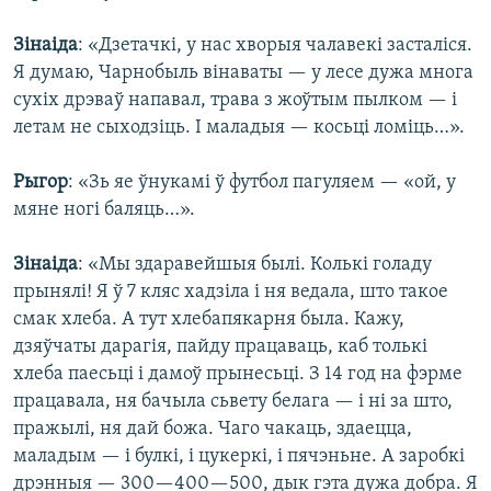
Зінаіда
: «Дзетачкі, у нас хворыя чалавекі засталіся.
Я думаю, Чарнобыль вінаваты — у лесе дужа многа
сухіх дрэваў напавал, трава з жоўтым пылком — і
летам не сыходзіць. І маладыя — косьці ломіць…».
Рыгор
: «Зь яе ўнукамі ў футбол пагуляем — «ой, у
мяне ногі баляць…».
Зінаіда
: «Мы здаравейшыя былі. Колькі голаду
прынялі! Я ў 7 кляс хадзіла і ня ведала, што такое
смак хлеба. А тут хлебапякарня была. Кажу,
дзяўчаты дарагія, пайду працаваць, каб толькі
хлеба паесьці і дамоў прынесьці. З 14 год на фэрме
працавала, ня бачыла сьвету белага — і ні за што,
пражылі, ня дай божа. Чаго чакаць, здаецца,
маладым — і булкі, і цукеркі, і пячэньне. А заробкі
дрэнныя — 300—400—500, дык гэта дужа добра. Я