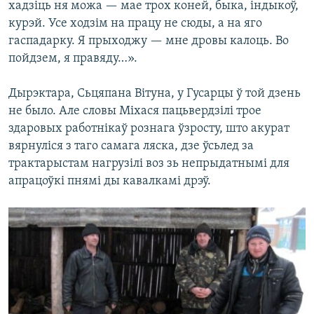
хадзіць ня можа — мае трох коней, быка, індыкоў,
курэй. Усе ходзім на працу не сюды, а на яго
гаспадарку. Я прыходжу — мне дровы калоць. Во
пойдзем, я правяду…».
Дырэктара, Сьцяпана Вітуна, у Гусарцы ў той дзень
не было. Але словы Міхася пацьвердзілі трое
здаровых работнікаў рознага ўзросту, што акурат
вярнуліся з таго самага ляска, дзе ўсьлед за
трактарыстам нагрузілі воз зь непрыдатнымі для
апрацоўкі пнямі ды кавалкамі дрэў.