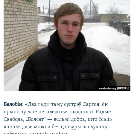
Балобін
: «Два гады таму сустрэў Сяргея, ён
прыносіў мне незалежныя выданьні. Радыё
Свабода, „Белсат“ — вельмі добра, што ёсьць
каналы, дзе можна без цэнзуры паслухаць і