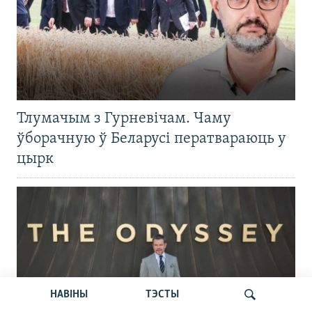
Тлумачым з Гурневічам. Чаму
ўборачную ў Беларусі ператвараюць у
цырк
НАВІНЫ
ТЭСТЫ