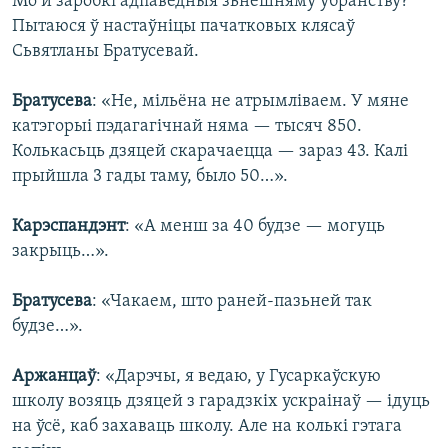
Мо й заробкі адпаведныя зьнешняму ўбранству?
Пытаюся ў настаўніцы пачатковых клясаў
Сьвятланы Братусевай.
Братусева
: «Не, мільёна не атрымліваем. У мяне
катэгорыі пэдагагічнай няма — тысяч 850.
Колькасьць дзяцей скарачаецца — зараз 43. Калі
прыйшла 3 гады таму, было 50…».
Карэспандэнт
: «А менш за 40 будзе — могуць
закрыць…».
Братусева
: «Чакаем, што раней-пазьней так
будзе…».
Аржанцаў
: «Дарэчы, я ведаю, у Гусаркаўскую
школу возяць дзяцей з гарадзкіх ускраінаў — ідуць
на ўсё, каб захаваць школу. Але на колькі гэтага