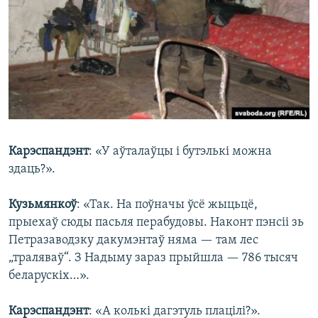
Карэспандэнт
: «У аўталаўцы і бутэлькі можна
здаць?».
Кузьмянкоў
: «Так. На поўначы ўсё жыцьцё,
прыехаў сюды пасьля перабудовы. Наконт пэнсіі зь
Петразаводзку дакумэнтаў няма — там лес
„траляваў“. З Надыму зараз прыйшла — 786 тысяч
беларускіх…».
Карэспандэнт
: «А колькі дагэтуль плацілі?».