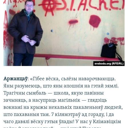
Аржанцаў
: «Гібее вёска, сьлёзы наварочваюцца.
Яны разумеюць, што яны апошнія на гэтай зямлі.
Трагічны сымбаль — школа, якую павінны
зачыняць, а насупраць магільнік — глядзіць
вокнамі на крыжы некалькіх пакаленьняў людзей,
што пахаваныя там. 7 кілямэтраў ад гораду, і да
чаго давялі вёску гэтыя ўлады! У нас у Клімавіцкім