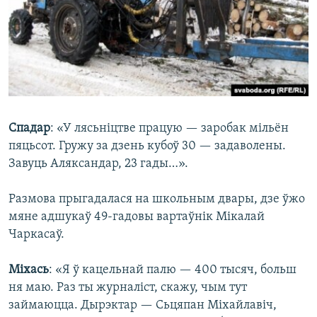
Спадар
: «У лясьніцтве працую — заробак мільён
пяцьсот. Гружу за дзень кубоў 30 — задаволены.
Завуць Аляксандар, 23 гады…».
Размова прыгадалася на школьным двары, дзе ўжо
мяне адшукаў 49-гадовы вартаўнік Мікалай
Чаркасаў.
Міхась
: «Я ў кацельнай палю — 400 тысяч, больш
ня маю. Раз ты журналіст, скажу, чым тут
займаюцца. Дырэктар — Сьцяпан Міхайлавіч,