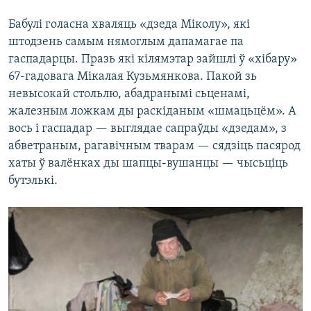
Бабулі голасна хваляць «дзеда Міколу», які
штодзень самым нямоглым дапамагае па
гаспадарцы. Празь які кілямэтар зайшлі ў «хібару»
67-гадовага Мікалая Кузьмянкова. Пакой зь
невысокай стольлю, абадранымі сьценамі,
жалезным ложкам ды раскіданым «шмацьцём». А
вось і гаспадар — выглядае сапраўды «дзедам», з
абветраным, рагавічным тварам — сядзіць пасярод
хаты ў валёнках ды шапцы-вушанцы — чысьціць
бутэлькі.