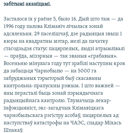
КУЛЬТУРА
МОВА
забітымі аканіцамі.
КАЛЯНДАР
НА ХВАЛЯХ СВАБОДЫ
Засталося іх у раёне 5, было 16. Дый што там — да
1996 году палова Клімавіч лічылася зонай
адсяленьня. 29 паселішчаў, дзе радыяцыя звыш 1
кюры на квадратны мэтар, мелі да пачатку
стагодзьдзя статус пацярпелых, людзі атрымлівалі
— праўда, мізэрныя — так званыя «грабавыя».
Восеньню мінулага году тут зрабілі наступны крок
да забыцьця Чарнобылю — на 5000 га
забруджаных тэрыторый быў скасаваны
кантрольна-прапускны рэжым. І што важней —
яны перасталі быць зонай пэрыядычнага
радыяцыйнага кантролю. Тлумачыць лекар-
інфэкцыяніст, экс-загадчык Клімавіцкага
чарнобыльскага рэгістру асобаў, пацярпелых ад
наступстваў катастрофы на ЧАЭС, спадар Міхась
Шпакаў.