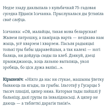
Недзе ззаду даклыпала з кульбачкай 75-гадовая
суседка Еўдакія Ісачанка. Прыслухалася ды ўставіла
сваё слоўца.
Ісачанка: «Ой, малайцы, такая мова беларуская!
Жывем патрошку, а паміраць варта — нецікава нам
жыць, усё хварэем і хварэем. Пасьля радыяцыі
толькі тры бабы здаравейшыя, а так калекі — ногі
баляць, ня дойдуць сюды па хлеб. Дзякуй, дзеці
прыяжджаюць, хоць лазьню вытапяць, укол
зробяць, бо ціск дужа вялікі…».
Кірыневіч
: «Ніхто да нас ня стукае, машыны ўлетку
бываюць па ягады, па грыбы. Ільготаў у Гусарцы 5
тысяч плацілі, цяпер няма. Каторыя тады пайшлі ў
бальніцу, далі групы па інваліднасьці. А цяпер не
даюць — а таблеткі дарагія такія!».