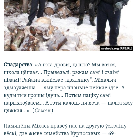
Спадарства
: «А гэта дровы, ці што? Мы возім,
школа цёплая… Прывезьлі, рэжам самі і сваімі
піламі! Райана выпісвае „дзялянку“, Міхалыч
адмаўляецца — яму пералічэньне нейкае ідзе. А
куды тыя грошы ідуць… Потым паціху самі
нарыхтоўваем… А гэты калоць ня хоча — палка яму
цяжкая…». (
Сьмех
.)
Памянёны Міхась правёў нас на другую ўскраіну
вёскі, дзе жыве сямейства Курносавых — 69-