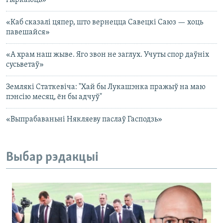
гыркаюць»
«Каб сказалі цяпер, што вернецца Савецкі Саюз — хоць
павешайся»
«А храм наш жыве. Яго звон не заглух. Учуты спор даўніх
сусьветаў»
Землякі Статкевіча: "Хай бы Лукашэнка пражыў на маю
пэнсію месяц, ён бы адчуў"
«Выпрабаваньні Някляеву паслаў Гасподзь»
Выбар рэдакцыі