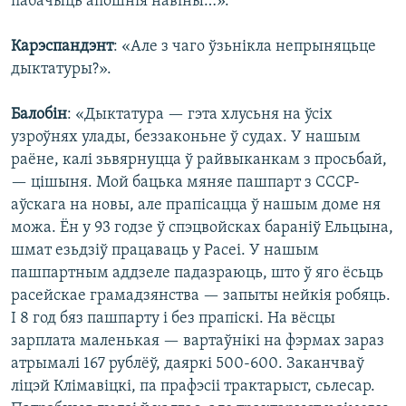
пабачыць апошнія навіны…».
Карэспандэнт
: «Але з чаго ўзьнікла непрыняцьце
дыктатуры?».
Балобін
: «Дыктатура — гэта хлусьня на ўсіх
узроўнях улады, беззаконьне ў судах. У нашым
раёне, калі зьвярнуцца ў райвыканкам з просьбай,
— цішыня. Мой бацька мяняе пашпарт з СССР-
аўскага на новы, але прапісацца ў нашым доме ня
можа. Ён у 93 годзе ў спэцвойсках бараніў Ельцына,
шмат езьдзіў працаваць у Расеі. У нашым
пашпартным аддзеле падазраюць, што ў яго ёсьць
расейскае грамадзянства — запыты нейкія робяць.
І 8 год бяз пашпарту і без прапіскі. На вёсцы
зарплата маленькая — вартаўнікі на фэрмах зараз
атрымалі 167 рублёў, даяркі 500-600. Заканчваў
ліцэй Клімавіцкі, па прафэсіі трактарыст, сьлесар.