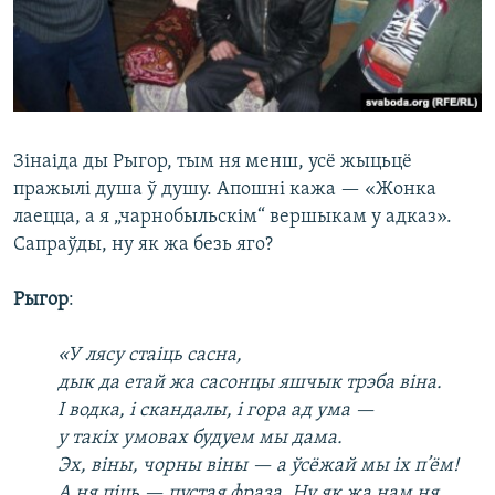
Зінаіда ды Рыгор, тым ня менш, усё жыцьцё
пражылі душа ў душу. Апошні кажа — «Жонка
лаецца, а я „чарнобыльскім“ вершыкам у адказ».
Сапраўды, ну як жа безь яго?
Рыгор
:
«У лясу стаіць сасна,
дык да етай жа сасонцы яшчык трэба віна.
І водка, і скандалы, і гора ад ума —
у такіх умовах будуем мы дама.
Эх, віны, чорны віны — а ўсёжай мы іх п’ём!
А ня піць — пустая фраза. Ну як жа нам ня