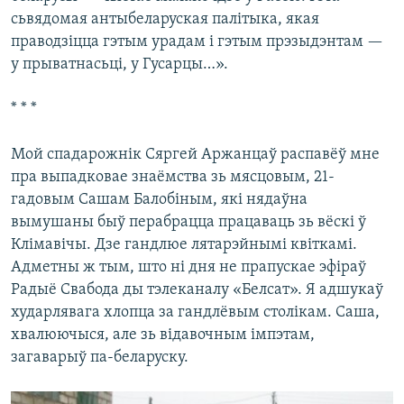
сьвядомая антыбеларуская палітыка, якая
праводзіцца гэтым урадам і гэтым прэзыдэнтам —
у прыватнасьці, у Гусарцы…».
* * *
Мой спадарожнік Сяргей Аржанцаў распавёў мне
пра выпадковае знаёмства зь мясцовым, 21-
гадовым Сашам Балобіным, які нядаўна
вымушаны быў перабрацца працаваць зь вёскі ў
Клімавічы. Дзе гандлюе лятарэйнымі квіткамі.
Адметны ж тым, што ні дня не прапускае эфіраў
Радыё Свабода ды тэлеканалу «Белсат». Я адшукаў
хударлявага хлопца за гандлёвым столікам. Саша,
хвалюючыся, але зь відавочным імпэтам,
загаварыў па-беларуску.