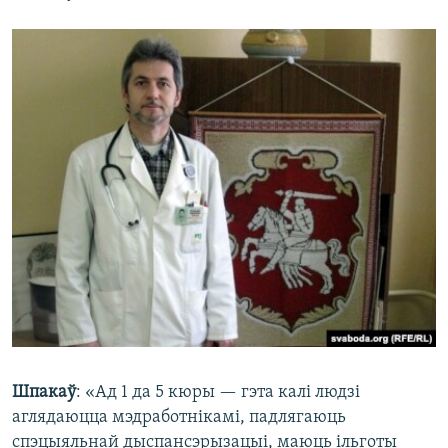
Шпакаў
: «Ад 1 да 5 кюры — гэта калі людзі
аглядаюцца мэдработнікамі, падлягаюць
спэцыяльнай дыспансэрызацыі, маюць ільготы