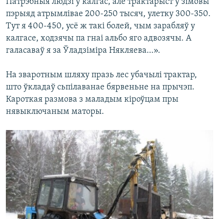
Патрэбныя людзі ў калгас, але трактарыст у зімовы
пэрыяд атрымлівае 200-250 тысяч, улетку 300-350.
Тут я 400-450, усё ж такі болей, чым зарабляў у
калгасе, ходзячы па гнаі альбо яго адвозячы. А
галасаваў я за Ўладзіміра Някляева…».
На зваротным шляху празь лес убачылі трактар,
што ўкладаў сьпілаванае бярвеньне на прычэп.
Кароткая размова з маладым кіроўцам пры
нявыключаным маторы.