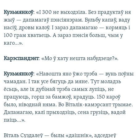
Кузьмянкоў
: «І 300 не выходзіла. Без прадуктаў ня
жыў — дапамагаў пэнсіянэрам. Бульбу капаў, ваду
насіў, дровы калоў. І зараз дапамагаю — кормяць і
100 грам хватаець. А зараз пэнсія больш, чым у
каго…».
Карэспандэнт
: «Мо ў хату нешта набудзеце?».
Кузьмянкоў
: «Навошта яно ўжо трэба — вунь поўны
чамадан. І так усе бягуць да мяне. Тут моладзь
ёсьць, але іх дубінай трэба самых лупіць, не
працуюць, горш за бамжоў, крадуць. 150 кароў
было, ніводнай няма. Во Віталік-камэрсант трымае.
Дапамагаю, калі прыходзіць, сена грузіць, вадой
паіць…».
Віталь Суздалеў — былы «даішнік», адседзеў