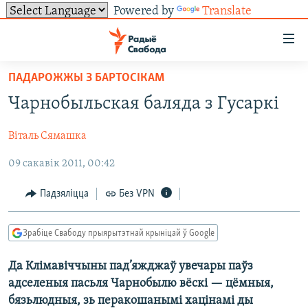
Powered by
Translate
Лінкі
ўнівэрсальнага
доступу
ПАДАРОЖЖЫ З БАРТОСІКАМ
НАВІНЫ
Перайсьці
Чарнобыльская баляда з Гусаркі
да
ТОЛЬКІ НА СВАБОДЗЕ
УСЕ НАВІНЫ
галоўнага
Віталь Сямашка
СУВЯЗЬ
ВІДЭА І ФОТА
ТЭСТЫ
зьместу
Перайсьці
09 сакавік 2011, 00:42
ПАДПІСАЦЦА
ЛЮДЗІ
БЛОГІ
АБЫСЬЦІ БЛЯКАВАНЬНЕ
да
ПАЛІТЫКА
ГІСТОРЫЯ НА СВАБОДЗЕ
ПАДЗЯЛІЦЦА ІНФАРМАЦЫЯЙ
RSS
Падзяліцца
Без VPN
галоўнай
САЧЫЦЕ ЗА АБНАЎЛЕНЬНЯМІ
навігацыі
ЭКАНОМІКА
ПАДКАСТЫ
ПАДКАСТЫ
Перайсьці
Зрабіце Свабоду прыярытэтнай крыніцай ў Google
ВАЙНА
КНІГІ
FACEBOOK
да
БЕЛАРУСЫ НА ВАЙНЕ
АЎДЫЁКНІГІ
TWITTER
Да Клімавіччыны пад’яжджаў увечары паўз
пошуку
адселеныя пасьля Чарнобылю вёскі — цёмныя,
ПАЛІТВЯЗЬНІ
PREMIUM
Усе сайты РС/РСЭ
бязьлюдныя, зь перакошанымі хацінамі ды