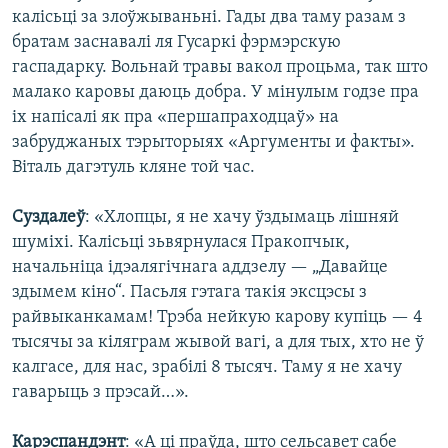
калісьці за злоўжываньні. Гады два таму разам з
братам заснавалі ля Гусаркі фэрмэрскую
гаспадарку. Вольнай травы вакол процьма, так што
малако каровы даюць добра. У мінулым годзе пра
іх напісалі як пра «першапраходцаў» на
забруджаных тэрыторыях «Аргументы и факты».
Віталь дагэтуль кляне той час.
Суздалеў
: «Хлопцы, я не хачу ўздымаць лішняй
шуміхі. Калісьці зьвярнулася Пракопчык,
начальніца ідэалягічнага аддзелу — „Давайце
здымем кіно“. Пасьля гэтага такія эксцэсы з
райвыканкамам! Трэба нейкую карову купіць — 4
тысячы за кіляграм жывой вагі, а для тых, хто не ў
калгасе, для нас, зрабілі 8 тысяч. Таму я не хачу
гаварыць з прэсай…».
Карэспандэнт
: «А ці праўда, што сельсавет сабе