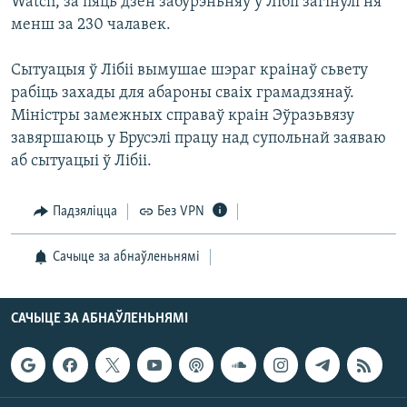
Watch, за пяць дзён забурэньняў у Лібіі загінулі ня
менш за 230 чалавек.
Сытуацыя ў Лібіі вымушае шэраг краінаў сьвету
рабіць захады для абароны сваіх грамадзянаў.
Міністры замежных справаў краін Эўразьвязу
завяршаюць у Брусэлі працу над супольнай заяваю
аб сытуацыі ў Лібіі.
Падзяліцца
Без VPN
Сачыце за абнаўленьнямі
САЧЫЦЕ ЗА АБНАЎЛЕНЬНЯМІ