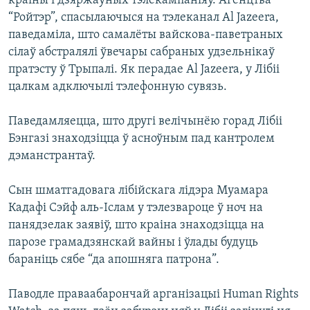
краіны і дзяржаўных тэлекампаніяў. Агенцтва
КУЛЬТУРА
МОВА
“Ройтэр”, спасылаючыся на тэлеканал Al Jazeera,
КАЛЯНДАР
НА ХВАЛЯХ СВАБОДЫ
паведаміла, што самалёты вайскова-паветраных
сілаў абстралялі ўвечары сабраных удзельнікаў
пратэсту ў Трыпалі. Як перадае Al Jazeera, у Лібіі
цалкам адключылі тэлефонную сувязь.
Паведамляецца, што другі велічынёю горад Лібіі
Бэнгазі знаходзіцца ў асноўным пад кантролем
дэманстрантаў.
Сын шматгадовага лібійскага лідэра Муамара
Кадафі Сэйф аль-Іслам у тэлезвароце ў ноч на
панядзелак заявіў, што краіна знаходзіцца на
парозе грамадзянскай вайны і ўлады будуць
бараніць сябе “да апошняга патрона”.
Паводле праваабарончай арганізацыі Human Rights