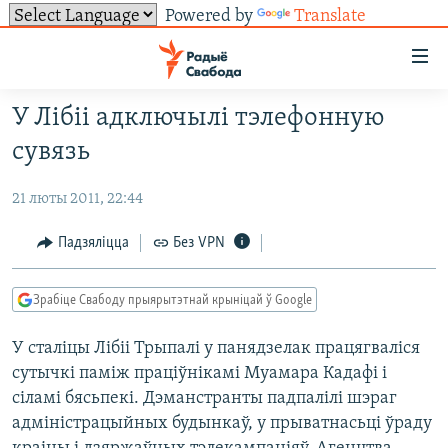
Powered by
Translate
Лінкі
ўнівэрсальнага
доступу
У Лібіі адключылі тэлефонную
НАВІНЫ
Перайсьці
сувязь
да
ТОЛЬКІ НА СВАБОДЗЕ
УСЕ НАВІНЫ
галоўнага
21 люты 2011, 22:44
СУВЯЗЬ
ВІДЭА І ФОТА
ТЭСТЫ
зьместу
Перайсьці
ПАДПІСАЦЦА
ЛЮДЗІ
БЛОГІ
АБЫСЬЦІ БЛЯКАВАНЬНЕ
Падзяліцца
Без VPN
да
ПАЛІТЫКА
ГІСТОРЫЯ НА СВАБОДЗЕ
ПАДЗЯЛІЦЦА ІНФАРМАЦЫЯЙ
RSS
галоўнай
САЧЫЦЕ ЗА АБНАЎЛЕНЬНЯМІ
Зрабіце Свабоду прыярытэтнай крыніцай ў Google
навігацыі
ЭКАНОМІКА
ПАДКАСТЫ
ПАДКАСТЫ
Перайсьці
У сталіцы Лібіі Трыпалі у панядзелак працягваліся
ВАЙНА
КНІГІ
FACEBOOK
да
сутычкі паміж праціўнікамі Муамара Кадафі і
БЕЛАРУСЫ НА ВАЙНЕ
АЎДЫЁКНІГІ
TWITTER
пошуку
сіламі бясьпекі. Дэманстранты падпалілі шэраг
ПАЛІТВЯЗЬНІ
PREMIUM
адміністрацыйных будынкаў, у прыватнасьці ўраду
Усе сайты РС/РСЭ