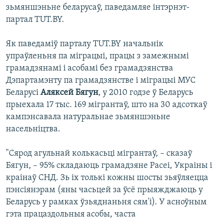
зьмяншэньне беларусаў, паведамляе інтэрнэт-
партал TUT.BY.
Як паведаміў парталу TUT.BY начальнік
упраўленьня па міграцыі, працы з замежнымі
грамадзянамі і асобамі без грамадзянства
Дэпартамэнту па грамадзянстве і міграцыі МУС
Беларусі
Аляксей Бягун
, у 2010 годзе ў Беларусь
прыехала 17 тыс. 169 мігрантаў, што на 30 адсоткаў
кампэнсавала натуральнае зьмяншэньне
насельніцтва.
"Сярод агульнай колькасьці мігрантаў, – сказаў
Бягун, – 95% складаюць грамадзяне Расеі, Украіны і
краінаў СНД. Зь іх толькі кожны шосты зьяўляецца
пэнсіянэрам (яны часьцей за ўсё прыяжджаюць у
Беларусь у рамках ўзьяднаньня сям'і). У асноўным
гэта працаздольныя асобы, часта