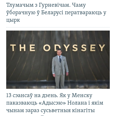
Тлумачым з Гурневічам. Чаму
ўборачную ў Беларусі ператвараюць у
цырк
13 сэансаў на дзень. Як у Менску
паказваюць «Адысэю» Нолана і якім
чынам зараз сусьветныя кінагіты