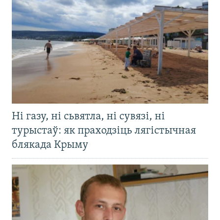
Ні газу, ні сьвятла, ні сувязі, ні
турыстаў: як праходзіць лягістычная
блякада Крыму