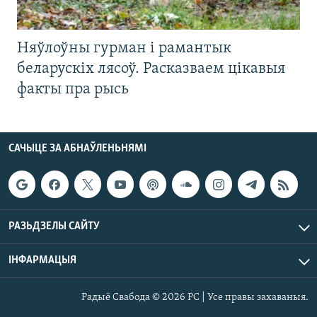
Няўлоўны гурман і рамантык
беларускіх лясоў. Расказваем цікавыя
факты пра рысь
САЧЫЦЕ ЗА АБНАЎЛЕНЬНЯМІ
РАЗЬДЗЕЛЫ САЙТУ
ІНФАРМАЦЫЯ
Радыё Свабода © 2026 РС | Усе правы захаваныя.