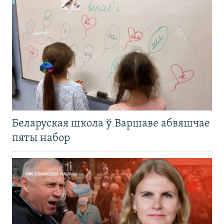
Беларуская школа ў Варшаве абвяшчае
пяты набор