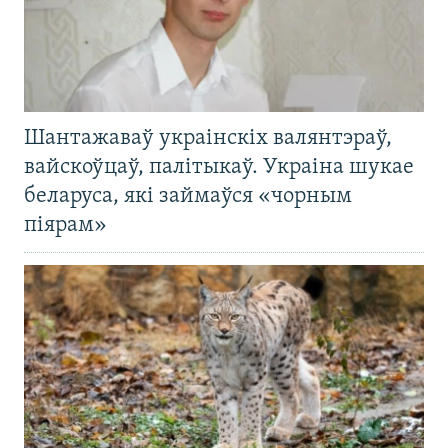
Шантажаваў украінскіх валянтэраў,
вайскоўцаў, палітыкаў. Украіна шукае
беларуса, які займаўся «чорным
піярам»