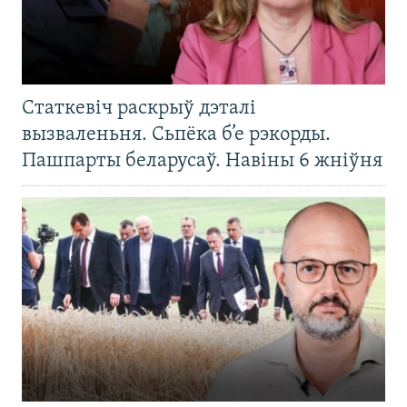
Статкевіч раскрыў дэталі
вызваленьня. Сьпёка б’е рэкорды.
Пашпарты беларусаў. Навіны 6 жніўня