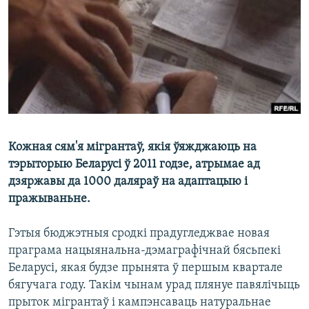
КУЛЬТУРА
МОВА
КАЛЯНДАР
НА ХВАЛЯХ СВАБОДЫ
Кожная сям'я мігрантаў, якія ўяжджаюць на
тэрыторыю Беларусі ў 2011 годзе, атрымае ад
дзяржавы да 1000 даляраў на адаптацыю і
пражываньне.
Гэтыя бюджэтныя сродкі прадугледжвае новая
праграма нацыянальна-дэмаграфічнай бясьпекі
Беларусі, якая будзе прынята ў першым квартале
бягучага году. Такім чынам урад плянуе павялічыць
прыток мігрантаў і кампэнсаваць натуральнае