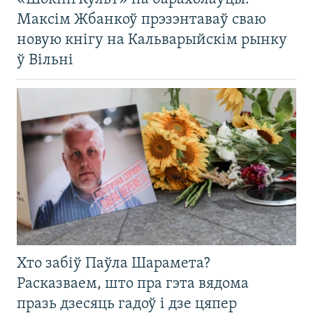
Максім Жбанкоў прэзэнтаваў сваю
новую кнігу на Кальварыйскім рынку
ў Вільні
Хто забіў Паўла Шарамета?
Расказваем, што пра гэта вядома
празь дзесяць гадоў і дзе цяпер