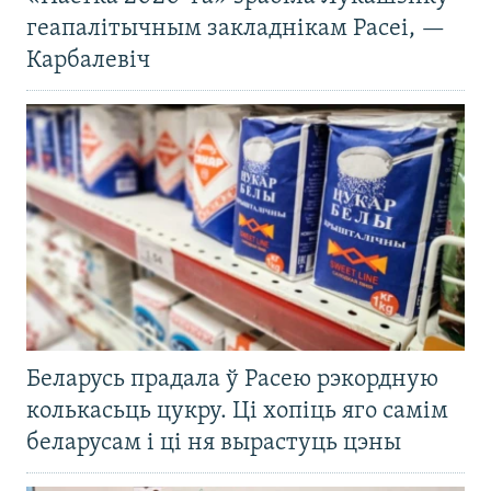
геапалітычным закладнікам Расеі, —
Карбалевіч
Беларусь прадала ў Расею рэкордную
колькасьць цукру. Ці хопіць яго самім
беларусам і ці ня вырастуць цэны