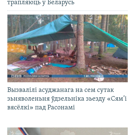
трапляюць у Беларусь
Вызвалілі асуджанага на сем сутак
зьняволеньня ўдзельніка зьезду «Сям’і
вясёлкі» пад Расонамі