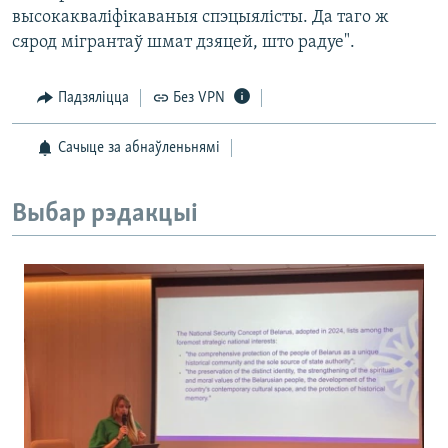
высокакваліфікаваныя спэцыялісты. Да таго ж
сярод мігрантаў шмат дзяцей, што радуе".
Падзяліцца
Без VPN
Сачыце за абнаўленьнямі
Выбар рэдакцыі