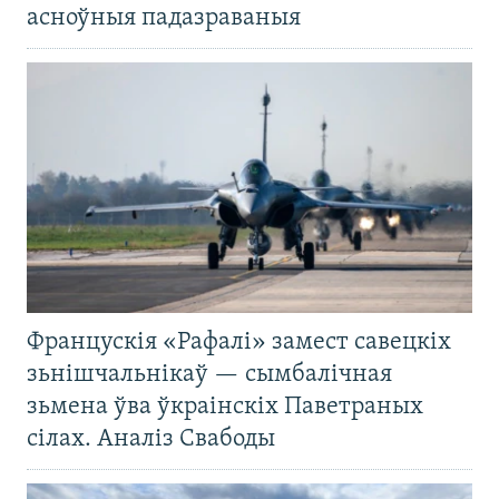
асноўныя падазраваныя
Францускія «Рафалі» замест савецкіх
зьнішчальнікаў — сымбалічная
зьмена ўва ўкраінскіх Паветраных
сілах. Аналіз Свабоды