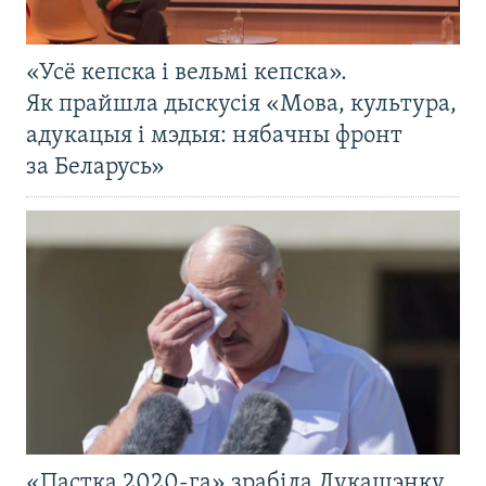
«Усё кепска і вельмі кепска».
Як прайшла дыскусія «Мова, культура,
адукацыя і мэдыя: нябачны фронт
за Беларусь»
«Пастка 2020-га» зрабіла Лукашэнку