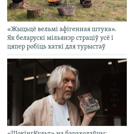
«Жыцьцё вельмі афігенная штука».
Як беларускі мільянэр страціў усё і
цяпер робіць хаткі для турыстаў
«ШокінгКульт» на барахолаўцы: