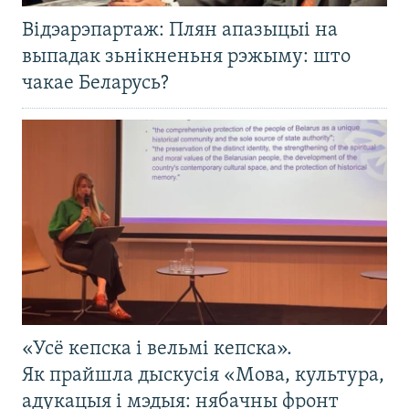
Відэарэпартаж: Плян апазыцыі на
выпадак зьнікненьня рэжыму: што
чакае Беларусь?
«Усё кепска і вельмі кепска».
Як прайшла дыскусія «Мова, культура,
адукацыя і мэдыя: нябачны фронт