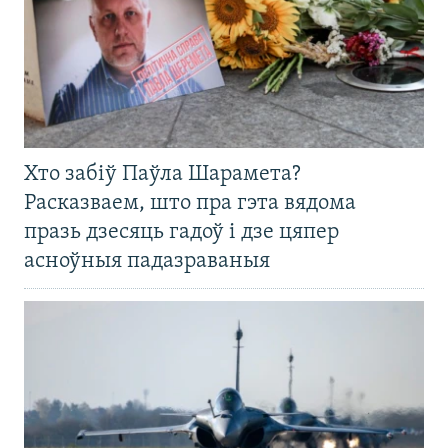
Хто забіў Паўла Шарамета?
Расказваем, што пра гэта вядома
празь дзесяць гадоў і дзе цяпер
асноўныя падазраваныя