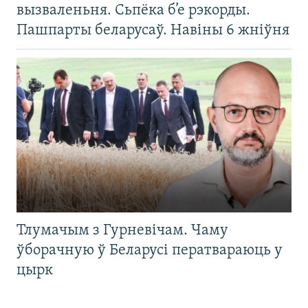
вызваленьня. Сьпёка б’е рэкорды.
Пашпарты беларусаў. Навіны 6 жніўня
Тлумачым з Гурневічам. Чаму
ўборачную ў Беларусі ператвараюць у
цырк