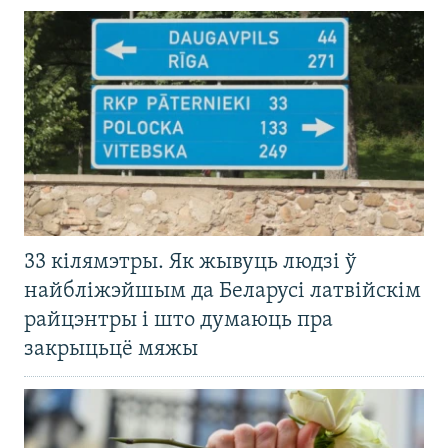
33 кілямэтры. Як жывуць людзі ў
найбліжэйшым да Беларусі латвійскім
райцэнтры і што думаюць пра
закрыцьцё мяжы