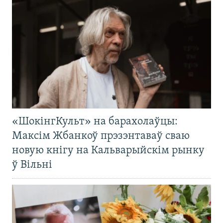
«ШокінгКульт» на барахолаўцы:
Максім Жбанкоў прэзэнтаваў сваю
новую кнігу на Кальварыйскім рынку
ў Вільні