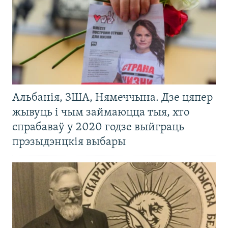
Альбанія, ЗША, Нямеччына. Дзе цяпер
жывуць і чым займаюцца тыя, хто
спрабаваў у 2020 годзе выйграць
прэзыдэнцкія выбары