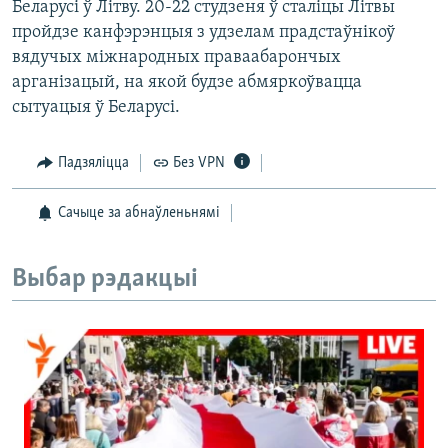
Беларусі ў Літву. 20-22 студзеня ў сталіцы Літвы
пройдзе канфэрэнцыя з удзелам прадстаўнікоў
вядучых міжнародных праваабарончых
арганізацый, на якой будзе абмяркоўвацца
сытуацыя ў Беларусі.
Падзяліцца
Без VPN
Сачыце за абнаўленьнямі
Выбар рэдакцыі