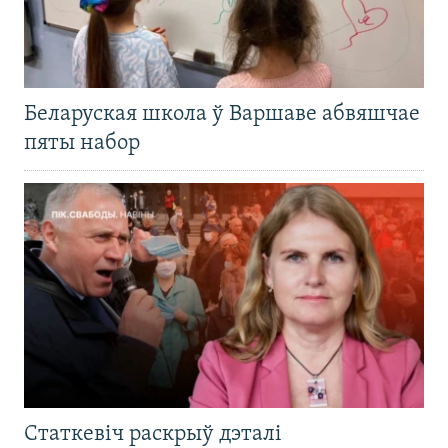
Беларуская школа ў Варшаве абвяшчае
пяты набор
Статкевіч раскрыў дэталі