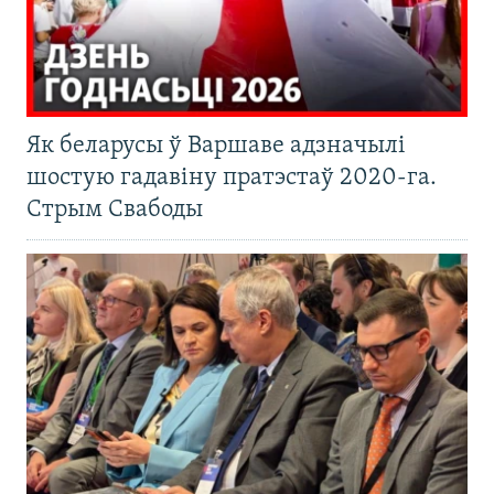
Як беларусы ў Варшаве адзначылі
шостую гадавіну пратэстаў 2020-га.
Стрым Свабоды