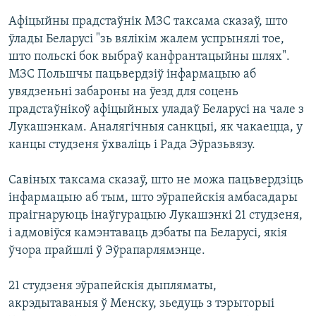
Афіцыйны прадстаўнік МЗС таксама сказаў, што
ўлады Беларусі "зь вялікім жалем успрынялі тое,
што польскі бок выбраў канфрантацыйны шлях".
МЗС Польшчы пацьвердзіў інфармацыю аб
увядзеньні забароны на ўезд для соцень
прадстаўнікоў афіцыйных уладаў Беларусі на чале з
Лукашэнкам. Аналягічныя санкцыі, як чакаецца, у
канцы студзеня ўхваліць і Рада Эўразьвязу.
Савіных таксама сказаў, што не можа пацьвердзіць
інфармацыю аб тым, што эўрапейскія амбасадары
праігнаруюць інаўгурацыю Лукашэнкі 21 студзеня,
і адмовіўся камэнтаваць дэбаты па Беларусі, якія
ўчора прайшлі ў Эўрапарлямэнце.
21 студзеня эўрапейскія дыпляматы,
акрэдытаваныя ў Менску, зьедуць з тэрыторыі