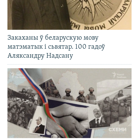
Закаханы ў беларускую мову
матэматык і сьвятар. 100 гадоў
Аляксандру Надсану