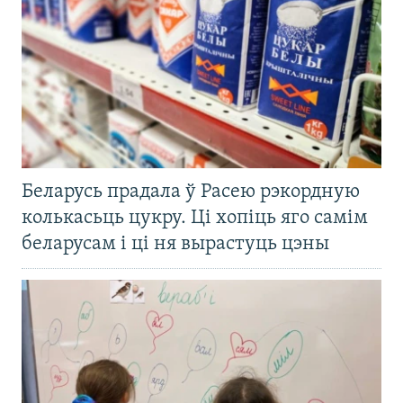
Беларусь прадала ў Расею рэкордную
колькасьць цукру. Ці хопіць яго самім
беларусам і ці ня вырастуць цэны