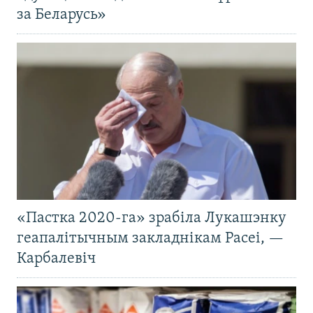
за Беларусь»
«Пастка 2020-га» зрабіла Лукашэнку
геапалітычным закладнікам Расеі, —
Карбалевіч