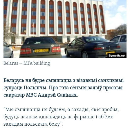
КУЛЬТУРА
МОВА
КАЛЯНДАР
НА ХВАЛЯХ СВАБОДЫ
Belarus -- MFA building
Беларусь ня будзе сьпяшацца з візавымі санкцыямі
супраць Польшчы. Пра гэта сёньня заявіў прэсавы
сакратар МЗС Андрэй Савіных.
"Мы сьпяшацца ня будзем, а захады, якія зробім,
будуць цалкам адпавядаць па фармаце і аб'ёме
захадам польскага боку".