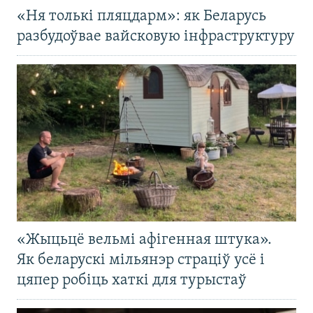
«Ня толькі пляцдарм»: як Беларусь
разбудоўвае вайсковую інфраструктуру
«Жыцьцё вельмі афігенная штука».
Як беларускі мільянэр страціў усё і
цяпер робіць хаткі для турыстаў