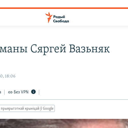
маны Сяргей Вазьняк
0, 18:06
а
Без VPN
 прыярытэтнай крыніцай ў Google