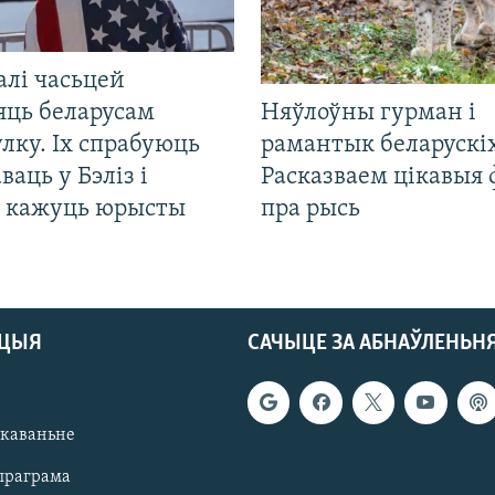
алі часьцей
яць беларусам
Няўлоўны гурман і
лку. Іх спрабуюць
рамантык беларускіх
ваць у Бэліз і
Расказваем цікавыя
, кажуць юрысты
пра рысь
АЦЫЯ
САЧЫЦЕ ЗА АБНАЎЛЕНЬН
якаваньне
праграма