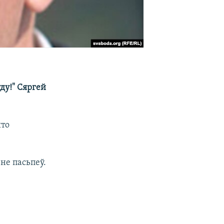
ду!" Сяргей
што
не пасьпеў.