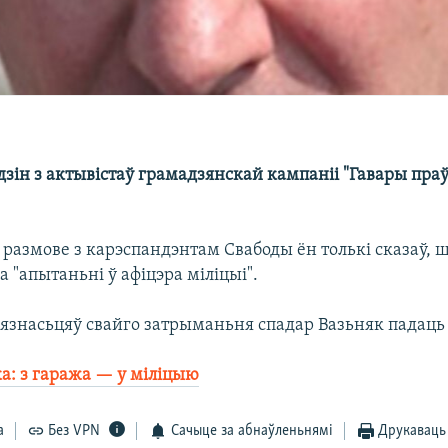
зін з актывістаў грамадзянскай кампаніі "Гавары праў
размове з карэспандэнтам Свабоды ён толькі сказаў, 
а "апытаньні ў афіцэра міліцыі".
бязнасьцяў свайго затрыманьня спадар Вазьняк падаць 
а: з гаража — у міліцыю
а
Без VPN
Сачыце за абнаўленьнямі
Друкаваць