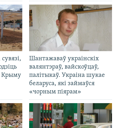
і сувязі,
Шантажаваў украінскіх
одзіць
валянтэраў, вайскоўцаў,
а Крыму
палітыкаў. Украіна шукае
беларуса, які займаўся
«чорным піярам»