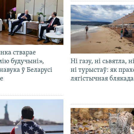
нка стварае
мію будучыні»,
Ні газу, ні сьвятла, н
навука ў Беларусі
ні турыстаў: як прах
е
лягістычная блякад