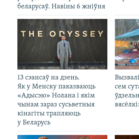
беларусаў. Навіны 6 жніўня
13 сэансаў на дзень.
Вызвалі
Як у Менску паказваюць
сем сут
«Адысэю» Нолана і якім
ўдзельн
чынам зараз сусьветныя
вясёлкі
кінагіты трапляюць
у Беларусь