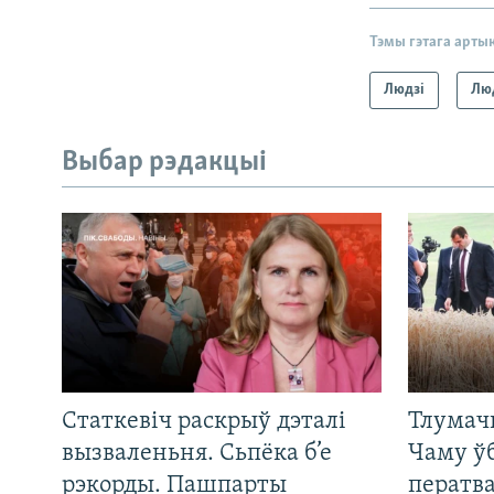
Тэмы гэтага арты
Людзі
Люд
Выбар рэдакцыі
Статкевіч раскрыў дэталі
Тлумач
вызваленьня. Сьпёка б’е
Чаму ў
рэкорды. Пашпарты
ператв