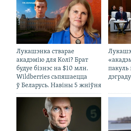
Лукашэнка стварае
Лукашэ
акадэмію для Колі? Брат
«акадэ
будуе бізнэс на $10 млн.
пакуль 
Wildberries сьпяшаецца
дэграду
ў Беларусь. Навіны 5 жніўня