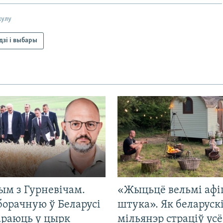
кулу
зі і выбары
ым з Гурневічам.
«Жыцьцё вельмі афі
борачную ў Беларусі
штука». Як беларуск
араюць у цырк
мільянэр страціў усё