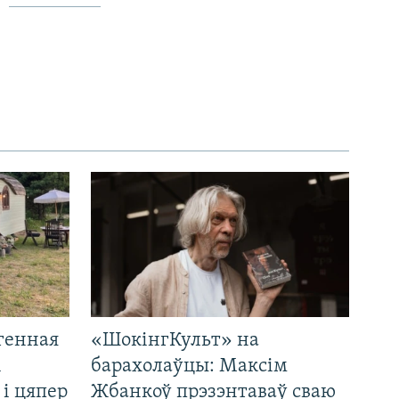
генная
«ШокінгКульт» на
і
барахолаўцы: Максім
 і цяпер
Жбанкоў прэзэнтаваў сваю