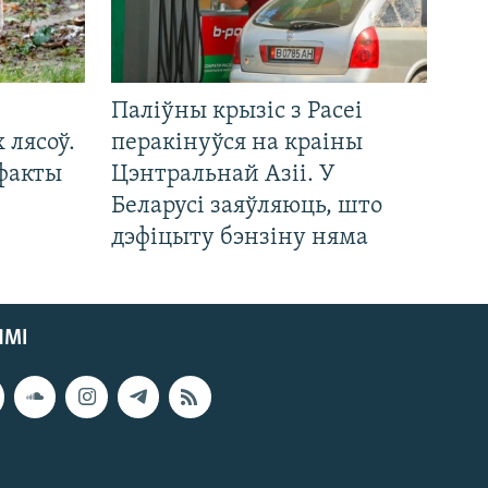
Паліўны крызіс з Расеі
 лясоў.
перакінуўся на краіны
 факты
Цэнтральнай Азіі. У
Беларусі заяўляюць, што
дэфіцыту бэнзіну няма
ЯМІ