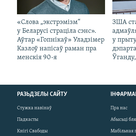
«Слова „экстрэмізм“
ЗША ст
у Беларусі страціла сэнс».
адмаўл
Аўтар «Гопнікаў» Уладзімер
у прыту
Казлоў напісаў раман пра
дэпарта
менскія 90-я
Ўганду
РАЗЬДЗЕЛЫ САЙТУ
ІНФАРМ
Стужка навінаў
Пра нас
Падкасты
Абысьці бл
Кнігі Свабоды
Мабільная 