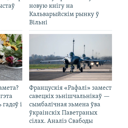
ыстаў
новую кнігу на
Кальварыйскім рынку ў
Вільні
амета?
Францускія «Рафалі» замест
 гэта
савецкіх зьнішчальнікаў —
 гадоў і
сымбалічная зьмена ўва
ўкраінскіх Паветраных
сілах. Аналіз Свабоды