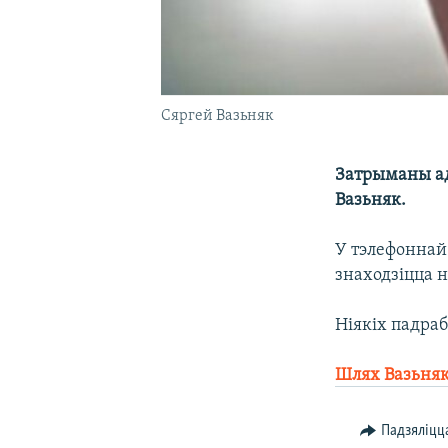
Сяргей Вазьняк
Затрыманы ад
Вазьняк.
У тэлефоннай 
знаходзіцца н
Ніякіх падра
Шлях Вазьняк
Падзяліцц