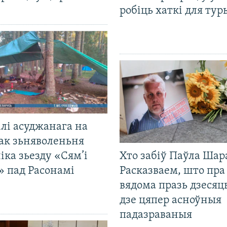
робіць хаткі для тур
лі асуджанага на
ак зьняволеньня
іка зьезду «Сям’і
Хто забіў Паўла Шар
» пад Расонамі
Расказваем, што пра
вядома празь дзесяць
дзе цяпер асноўныя
падазраваныя