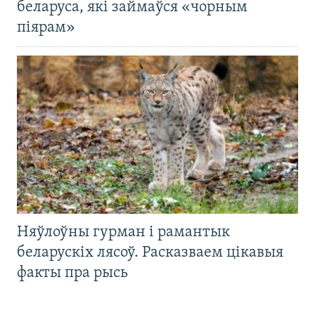
беларуса, які займаўся «чорным
піярам»
Няўлоўны гурман і рамантык
беларускіх лясоў. Расказваем цікавыя
факты пра рысь