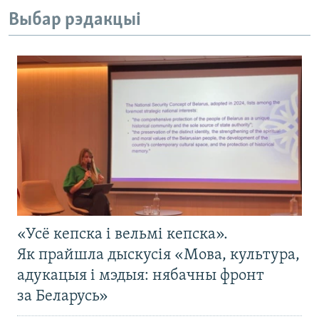
Выбар рэдакцыі
«Усё кепска і вельмі кепска».
Як прайшла дыскусія «Мова, культура,
адукацыя і мэдыя: нябачны фронт
за Беларусь»