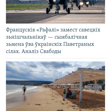
Францускія «Рафалі» замест савецкіх
зьнішчальнікаў — сымбалічная
зьмена ўва ўкраінскіх Паветраных
сілах. Аналіз Свабоды