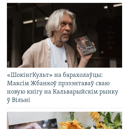
«ШокінгКульт» на барахолаўцы:
Максім Жбанкоў прэзэнтаваў сваю
новую кнігу на Кальварыйскім рынку
ў Вільні