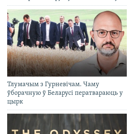
Тлумачым з Гурневічам. Чаму
ўборачную ў Беларусі ператвараюць у
цырк