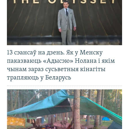
13 сэансаў на дзень. Як у Менску
паказваюць «Адысэю» Нолана і якім
чынам зараз сусьветныя кінагіты
трапляюць у Беларусь