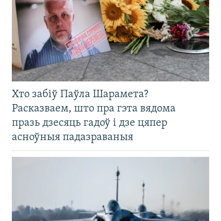
Хто забіў Паўла Шарамета?
Расказваем, што пра гэта вядома
празь дзесяць гадоў і дзе цяпер
асноўныя падазраваныя