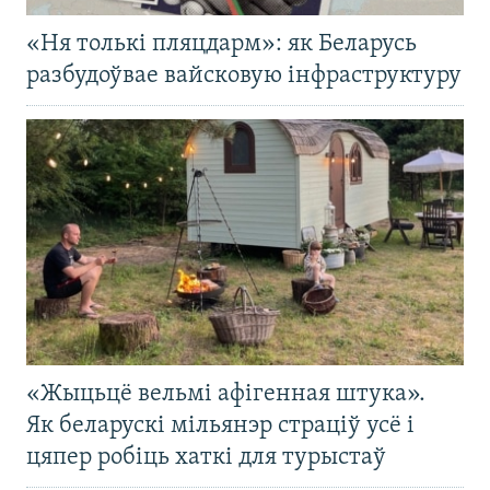
«Ня толькі пляцдарм»: як Беларусь
разбудоўвае вайсковую інфраструктуру
«Жыцьцё вельмі афігенная штука».
Як беларускі мільянэр страціў усё і
цяпер робіць хаткі для турыстаў