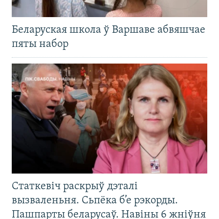
Беларуская школа ў Варшаве абвяшчае
пяты набор
Статкевіч раскрыў дэталі
вызваленьня. Сьпёка б’е рэкорды.
Пашпарты беларусаў. Навіны 6 жніўня