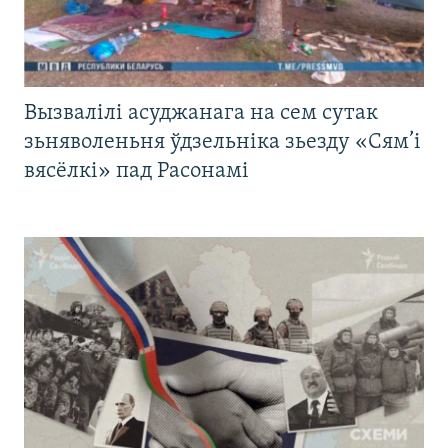
Вызвалілі асуджанага на сем сутак
зьняволеньня ўдзельніка зьезду «Сям’і
вясёлкі» пад Расонамі