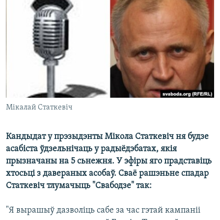
КУЛЬТУРА
МОВА
КАЛЯНДАР
НА ХВАЛЯХ СВАБОДЫ
Мікалай Статкевіч
Кандыдат у прэзыдэнты Мікола Статкевіч ня будзе
асабіста ўдзельнічаць у радыёдэбатах, якія
прызначаны на 5 сьнежня. У эфіры яго прадставіць
хтосьці з давераных асобаў. Сваё рашэньне спадар
Статкевіч тлумачыць "Свабодзе" так:
"Я вырашыў дазволіць сабе за час гэтай кампаніі