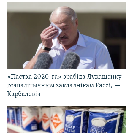
«Пастка 2020-га» зрабіла Лукашэнку
геапалітычным закладнікам Расеі, —
Карбалевіч