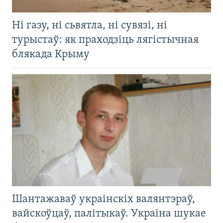
Ні газу, ні сьвятла, ні сувязі, ні
турыстаў: як праходзіць лягістычная
блякада Крыму
Шантажаваў украінскіх валянтэраў,
вайскоўцаў, палітыкаў. Украіна шукае