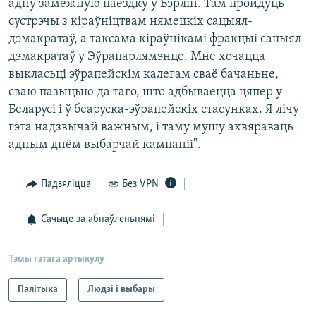
адну замежную паездку ў Бэрлін. Там пройдуць
сустрэчы з кіраўніцтвам нямецкіх сацыял-
дэмакратаў, а таксама кіраўнікамі фракцыі сацыял-
дэмакратаў у Эўрапарлямэнце. Мне хочацца
выкласьці эўрапейскім калегам сваё бачаньне,
сваю пазыцыю да таго, што адбываецца цяпер у
Беларусі і ў беаруска-эўрапейскіх стасунках. Я лічу
гэта надзвычай важным, і таму мушу ахвяраваць
адным днём выбарчай кампаніі".
Падзяліцца
Без VPN
Сачыце за абнаўленьнямі
Тэмы гэтага артыкулу
Палітыка
Людзі і выбары