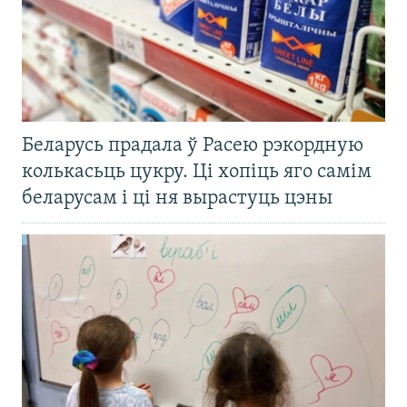
Беларусь прадала ў Расею рэкордную
колькасьць цукру. Ці хопіць яго самім
беларусам і ці ня вырастуць цэны