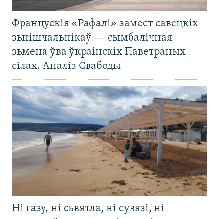
Францускія «Рафалі» замест савецкіх
зьнішчальнікаў — сымбалічная
зьмена ўва ўкраінскіх Паветраных
сілах. Аналіз Свабоды
Ні газу, ні сьвятла, ні сувязі, ні