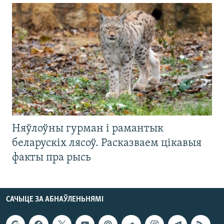
Няўлоўны гурман і рамантык
беларускіх лясоў. Расказваем цікавыя
факты пра рысь
САЧЫЦЕ ЗА АБНАЎЛЕНЬНЯМІ