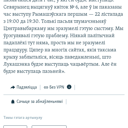
пазначаліся дата і час, у які ён будзе выступаць.
Севярынец выцягнуў квіток № 6, але ў ім паказаны
час выступу Рымашэўскага першым — 22 лістапада
з 19:00 да 19:30. Толькі пасьля тлумачэньняў
Цэнтравыбаркаму мы зразумелі гэтую сыстэму. Мы
ўрэгулявалі гэтую праблему. Ніякай палітычнай
падаплёкі тут няма, проста мы не зразумелі
працэдуру. Цяпер на многіх сайтах, якія таксама
крыху заблыталіся, вісяць паведамленьні, што
Лукашэнка будзе выступаць чацьвёртым. Але ён
будзе выступаць пазьней».
Падзяліцца
Без VPN
Сачыце за абнаўленьнямі
Тэмы гэтага артыкулу