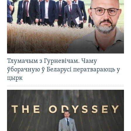
Тлумачым з Гурневічам. Чаму
ўборачную ў Беларусі ператвараюць у
цырк