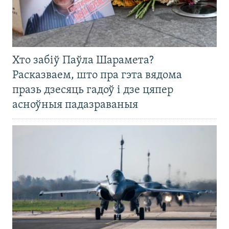
Хто забіў Паўла Шарамета?
Расказваем, што пра гэта вядома
празь дзесяць гадоў і дзе цяпер
асноўныя падазраваныя