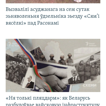
Вызвалілі асуджанага на сем сутак
зьняволеньня ўдзельніка зьезду «Сям’і
вясёлкі» пад Расонамі
«Ня толькі пляцдарм»: як Беларусь
разбудоўвае вайсковую інфраструктуру