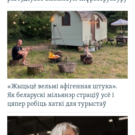
«Жыцьцё вельмі афігенная штука».
Як беларускі мільянэр страціў усё і
цяпер робіць хаткі для турыстаў