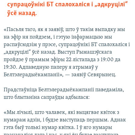
супрацоўнікі БТ спалохаліся і „адкруцілі“
ўсё назад.
«Пасьля таго, як я заявіў, што ў такім выпадку мы
на эфір ня пойдзем, і гэтую інфармацыю мы
распаўсюдзім у прэсе, супрацоўнікі БТ спалохаліся і
„адкруцілі“ ўсё назад. Выступ Рымашэўскага
пройдзе ў прамым эфіры 22 лістапада з 19:00 да
19:30. Адпаведную паперу я атрымаў у
Белтэлерадыёкампаніі», — заявіў Севярынец.
Прадстаўніца Белтэлерадыёкампаніі паведаміла,
што блытаніна сапраўды адбылася:
«Мы лічылі, што чалавек, які выцягвае квіток з
нумарам адзін, і будзе выступаць першым. Аднак
гэта быў толькі нумар квітка. І ў яго нумары