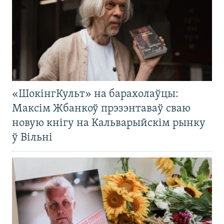
«ШокінгКульт» на барахолаўцы:
Максім Жбанкоў прэзэнтаваў сваю
новую кнігу на Кальварыйскім рынку
ў Вільні