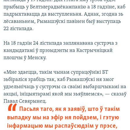
прыбыць у Белтэлерадыёкампанію а 18 гадзіне, каб
падрыхтавацца да выступленьня. Аднак, згодна зь
лёсаваньнем, Рымашэўскі павінен быў выступаць
22 лістапада.
На 18 гадзін 24 лістапада заплянавана сустрэча з
кандыдатамі ў прэзыдэнты на Кастрычніцкай
плошчы ў Менску.
«Мне здаецца, такім чынам супрацоўнікі БТ
зьбіраліся зрабіць так, каб Рымашэўскі ня змог
удзельнічаць у сустрэчы са сваімі выбаршчыкамі на
акцыі, ініцыятарамі якой мы зьяўляемся», — сказаў
Павал Севярынец.
Пасьля таго, як я заявіў, што ў такім
выпадку мы на эфір ня пойдзем, і гэтую
інфармацыю мы распаўсюдзім у прэсе,