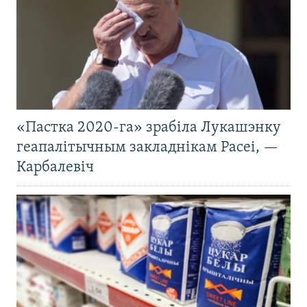
«Пастка 2020-га» зрабіла Лукашэнку
геапалітычным закладнікам Расеі, —
Карбалевіч