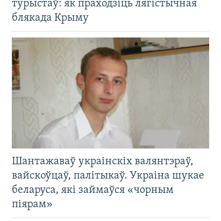
турыстаў: як праходзіць лягістычная
блякада Крыму
Шантажаваў украінскіх валянтэраў,
вайскоўцаў, палітыкаў. Украіна шукае
беларуса, які займаўся «чорным
піярам»