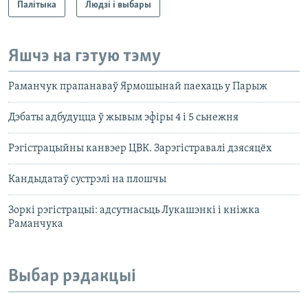
Палітыка
Людзі і выбары
Яшчэ на гэтую тэму
Раманчук прапанаваў Ярмошынай паехаць у Парыж
Дэбаты адбудуцца ў жывым эфіры 4 і 5 сьнежня
Рэгістрацыйны канвэер ЦВК. Зарэгістравалі дзясяцёх
Кандыдатаў сустрэлі на плошчы
Зоркі рэгістрацыі: адсутнасьць Лукашэнкі і кніжка
Раманчука
Выбар рэдакцыі