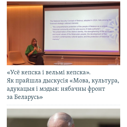
«Усё кепска і вельмі кепска».
Як прайшла дыскусія «Мова, культура,
адукацыя і мэдыя: нябачны фронт
за Беларусь»