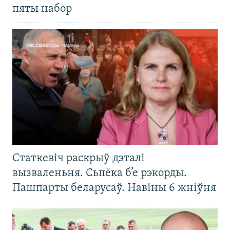
пяты набор
Статкевіч раскрыў дэталі
вызваленьня. Сьпёка б’е рэкорды.
Пашпарты беларусаў. Навіны 6 жніўня