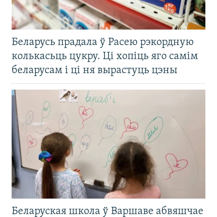
Беларусь прадала ў Расею рэкордную
колькасьць цукру. Ці хопіць яго самім
беларусам і ці ня вырастуць цэны
Беларуская школа ў Варшаве абвяшчае