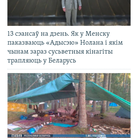
13 сэансаў на дзень. Як у Менску
паказваюць «Адысэю» Нолана і якім
чынам зараз сусьветныя кінагіты
трапляюць у Беларусь