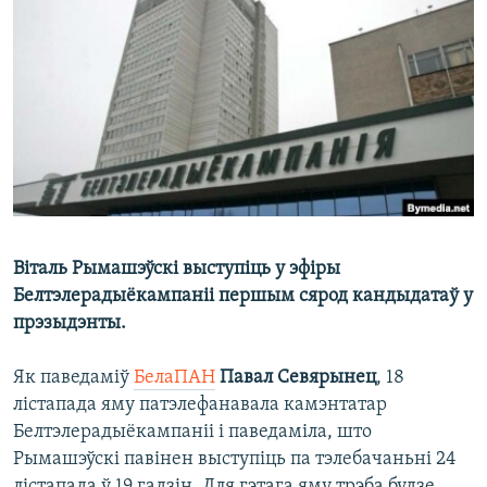
КУЛЬТУРА
МОВА
КАЛЯНДАР
НА ХВАЛЯХ СВАБОДЫ
Віталь Рымашэўскі выступіць у эфіры
Белтэлерадыёкампаніі першым сярод кандыдатаў у
прэзыдэнты.
Як паведаміў
БелаПАН
Павал Севярынец
, 18
лістапада яму патэлефанавала камэнтатар
Белтэлерадыёкампаніі і паведаміла, што
Рымашэўскі павінен выступіць па тэлебачаньні 24
лістапада ў 19 гадзін. Для гэтага яму трэба будзе