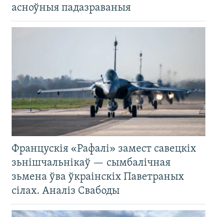
асноўныя падазраваныя
Францускія «Рафалі» замест савецкіх
зьнішчальнікаў — сымбалічная
зьмена ўва ўкраінскіх Паветраных
сілах. Аналіз Свабоды