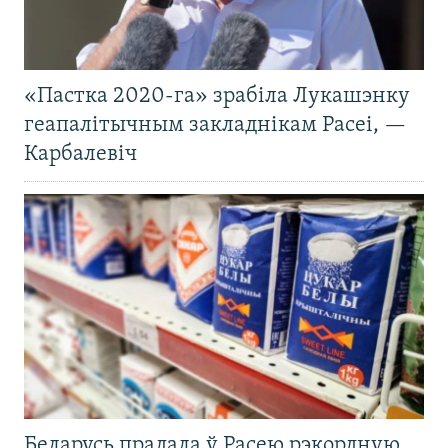
«Пастка 2020-га» зрабіла Лукашэнку
геапалітычным закладнікам Расеі, —
Карбалевіч
Беларусь прадала ў Расею рэкордную