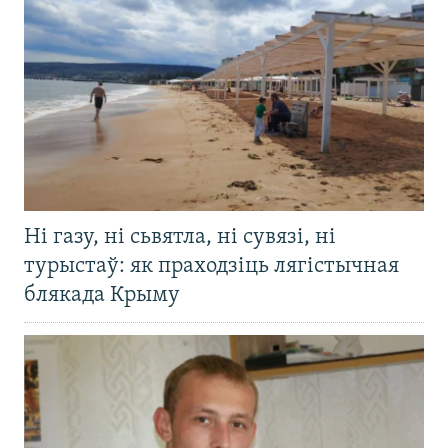
Ні газу, ні сьвятла, ні сувязі, ні
турыстаў: як праходзіць лягістычная
блякада Крыму