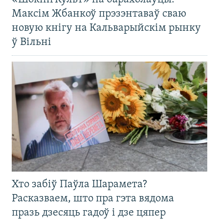
Максім Жбанкоў прэзэнтаваў сваю
новую кнігу на Кальварыйскім рынку
ў Вільні
Хто забіў Паўла Шарамета?
Расказваем, што пра гэта вядома
празь дзесяць гадоў і дзе цяпер