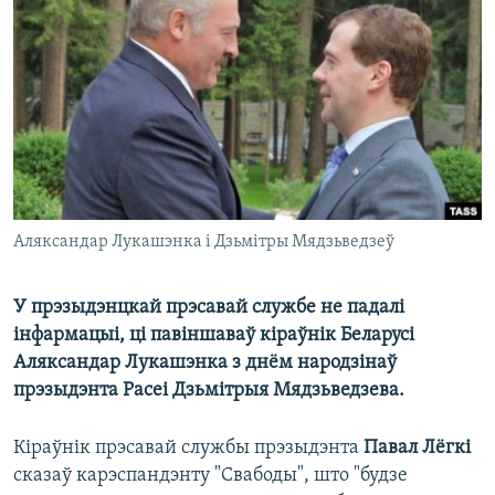
КУЛЬТУРА
МОВА
КАЛЯНДАР
НА ХВАЛЯХ СВАБОДЫ
Аляксандар Лукашэнка і Дзьмітры Мядзьведзеў
У прэзыдэнцкай прэсавай службе не падалі
інфармацыі, ці павіншаваў кіраўнік Беларусі
Аляксандар Лукашэнка з днём народзінаў
прэзыдэнта Расеі Дзьмітрыя Мядзьведзева.
Кіраўнік прэсавай службы прэзыдэнта
Павал Лёгкі
сказаў карэспандэнту "Свабоды", што "будзе