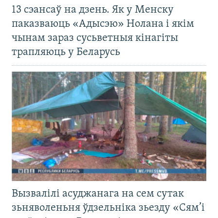
13 сэансаў на дзень. Як у Менску
паказваюць «Адысэю» Нолана і якім
чынам зараз сусьветныя кінагіты
трапляюць у Беларусь
Вызвалілі асуджанага на сем сутак
зьняволеньня ўдзельніка зьезду «Сям’і