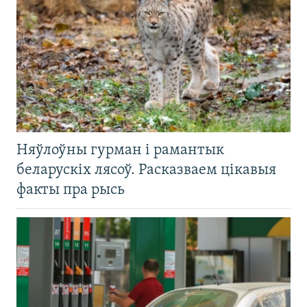
Няўлоўны гурман і рамантык
беларускіх лясоў. Расказваем цікавыя
факты пра рысь