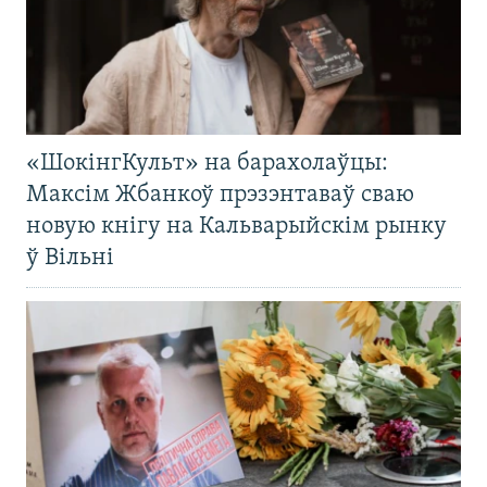
«ШокінгКульт» на барахолаўцы:
Максім Жбанкоў прэзэнтаваў сваю
новую кнігу на Кальварыйскім рынку
ў Вільні