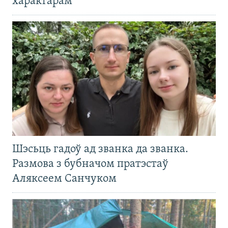
характарам
Шэсьць гадоў ад званка да званка.
Размова з бубначом пратэстаў
Аляксеем Санчуком