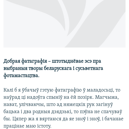
КУЛЬТУРА
МОВА
КАЛЯНДАР
НА ХВАЛЯХ СВАБОДЫ
Добрая фатаграфія – штотыднёвае эсэ пра
выбраныя творы беларускага і сусьветнага
фотамастацтва.
Калі б я ўбачыў гэтую фатаграфію ў маладосьці, то
наўрад ці надоўга спыніў на ёй позірк. Магчыма,
нават, улічваючы, што ад нямецкіх рук загінуў
бацька і два родныя дзядзькі, то пэўна не спачуваў
бы. Цяпер жа я вяртаюся да яе зноў і зноў, і бачанае
працінае маю істоту.