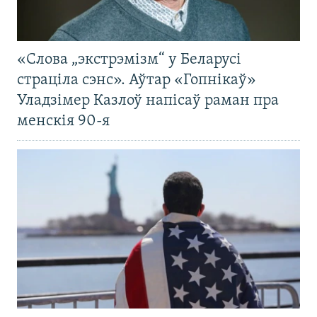
«Слова „экстрэмізм“ у Беларусі
страціла сэнс». Аўтар «Гопнікаў»
Уладзімер Казлоў напісаў раман пра
менскія 90-я