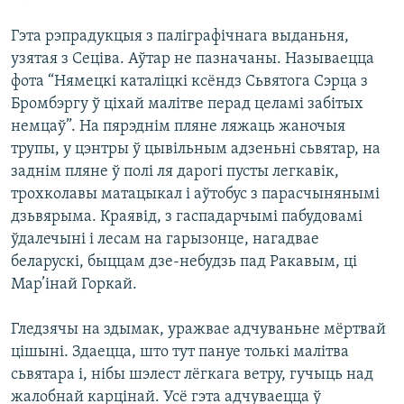
Гэта рэпрадукцыя з паліграфічнага выданьня,
узятая з Сеціва. Аўтар не пазначаны. Называецца
фoта “Нямецкі каталіцкі ксёндз Сьвятога Сэрца з
Бромбэргу ў ціхай малітве перад целамі забітых
немцаў”. На пярэднім пляне ляжаць жаночыя
трупы, у цэнтры ў цывільным адзеньні сьвятар, на
заднім пляне ў полі ля дарогі пусты легкавік,
трохколавы матацыкал і аўтобус з парасчынянымі
дзьвярыма. Краявід, з гаспадарчымі пабудовамі
ўдалечыні і лесам на гарызонце, нагадвае
беларускі, быццам дзе-небудзь пад Ракавым, ці
Мар’інай Горкай.
Гледзячы на здымак, уражвае адчуваньне мёртвай
цішыні. Здаецца, што тут пануе толькі малітва
сьвятара і, нібы шэлест лёгкага ветру, гучыць над
жалобнай карцінай. Усё гэта адчуваецца ў