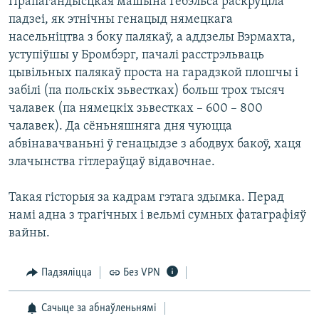
Прапагандысцкая машына Гёбэльса раскруціла
падзеі, як этнічны генацыд нямецкага
насельніцтва з боку палякаў, а аддзелы Вэрмахта,
уступіўшы у Бромбэрг, пачалі расстрэльваць
цывільных палякаў проста на гарадзкой плошчы і
забілі (па польскіх зьвестках) больш трох тысяч
чалавек (па нямецкіх зьвестках – 600 – 800
чалавек). Да сёньняшняга дня чуюцца
абвінавачваньні ў генацыдзе з абодвух бакоў, хаця
злачынства гітлераўцаў відавочнае.
Такая гісторыя за кадрам гэтага здымка. Перад
намі адна з трагічных і вельмі сумных фатаграфіяў
вайны.
Падзяліцца
Без VPN
Сачыце за абнаўленьнямі