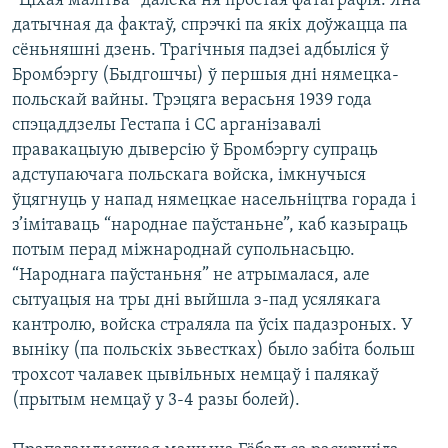
“Ціхая малітва” далёка ня простая фатаграфія. Яна
датычная да фактаў, спрэчкі па якіх доўжацца па
сёньняшні дзень. Трагічныя падзеі адбыліся ў
Бромбэргу (Быдгошчы) ў першыя дні нямецка-
польскай вайны. Трэцяга верасьня 1939 года
спэцаддзелы Гестапа і СС арганізавалі
правакацыую дыверсію ў Бромбэргу супраць
адступаючага польскага войска, імкнучыся
ўцягнуць у напад нямецкае насельніцтва горада і
з’імітаваць “народнае паўстаньне”, каб казыраць
потым перад міжнароднай супольнасьцю.
“Народнага паўстаньня” не атрымалася, але
сытуацыя на тры дні выйшла з-пад усялякага
кантролю, войска страляла па ўсіх падазроных. У
выніку (па польскіх зьвестках) было забіта больш
трохсот чалавек цывільных немцаў і палякаў
(прытым немцаў у 3-4 разы болей).