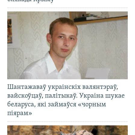
Шантажаваў украінскіх валянтэраў,
вайскоўцаў, палітыкаў. Украіна шукае
беларуса, які займаўся «чорным
піярам»