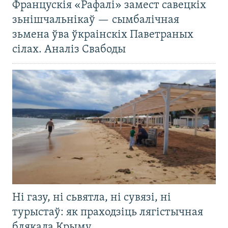
Францускія «Рафалі» замест савецкіх
зьнішчальнікаў — сымбалічная
зьмена ўва ўкраінскіх Паветраных
сілах. Аналіз Свабоды
Ні газу, ні сьвятла, ні сувязі, ні
турыстаў: як праходзіць лягістычная
блякада Крыму