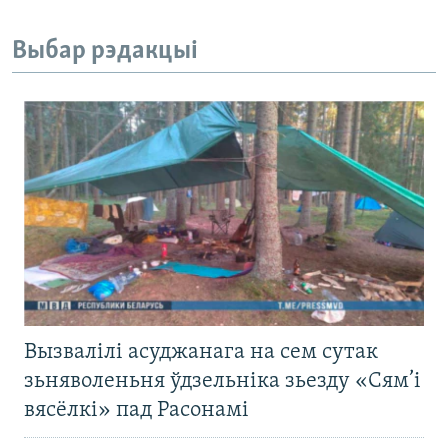
Выбар рэдакцыі
Вызвалілі асуджанага на сем сутак
зьняволеньня ўдзельніка зьезду «Сям’і
вясёлкі» пад Расонамі