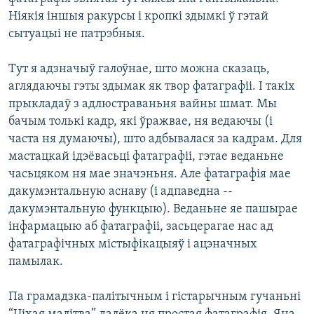
Ніякія іншыя ракурсы і кропкі здымкі ў гэтай
сытуацыі не патрэбныя.
Тут я адзначыў галоўнае, што можна сказаць,
аглядаючы гэты здымак як твор фатаграфіі. І такіх
прыкладаў з адлюстраваньня вайны шмат. Мы
бачым толькі кадр, які ўражвае, ня ведаючы (і
часта ня думаючы), што адбывалася за кадрам. Для
мастацкай ідэёвасьці фатаграфіі, гэтае веданьне
часьцяком ня мае значэньня. Але фатаграфія мае
дакумэнтальную аснаву (і адпаведна --
дакумэнтальную функцыю). Веданьне яе пашырае
інфармацыю аб фатаграфіі, засьцерагае нас ад
фатаграфічных містыфікацыяў і ацэначных
памылак.
Па грамадзка-палітычным і гістарычным гучаньні