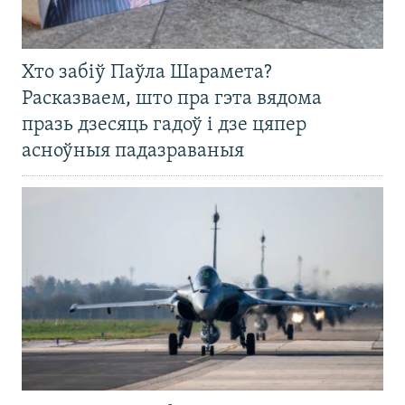
Хто забіў Паўла Шарамета?
Расказваем, што пра гэта вядома
празь дзесяць гадоў і дзе цяпер
асноўныя падазраваныя