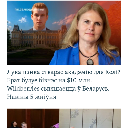
Лукашэнка стварае акадэмію для Колі?
Брат будуе бізнэс на $10 млн.
Wildberries сьпяшаецца ў Беларусь.
Навіны 5 жніўня