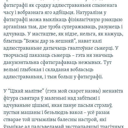
фатаграфіі як сродку адлюстраваньня спыненага
часу і вобразнага яго адбіцьця. Натуралізм у
фатаграфіі можа выклікаць фізіялагічную рэакцыю
арганізма там, дзе трэба суперажываць, разумець і
адчуваць. У мастацтве, як нідзе, нельга, як кажуць,
блытаць “Божы дар зь яешняй”, нават калі
адлюстраваньне датычыць гвалтоўнае сьмерці. У
творчасьці паказаць сьмерць – гэта ня значыць
дакумэнтальна сфатаграфаваць нежывых. Тут
вельмі глыбокая і складаная вобласьць
адлюстраваньня, і тым больш у фатаграфіі.
У “Ціхай малітве” (гэта мой скарот назвы) менавіта
фігура сьвятара ў маленьні над забітымі і
адчуваньне цішыні, якая пануе пасьля стрэлаў,
пустыя машаны і безьлюдзь вакол – усё разам
стварае той шчымлівы балесны настрой, які
ўзьнікае ад падсьведамай экстрапаляцыі трагічных