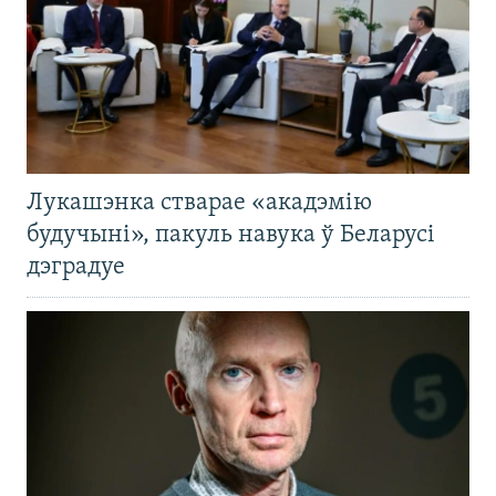
Лукашэнка стварае «акадэмію
будучыні», пакуль навука ў Беларусі
дэградуе