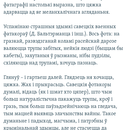
фатаграфіі настолькі выразна, што цяжка
адарвацца ад яе меланхалічнага агляданьня.
Успамінаю страшныя здымкі савецкіх ваенных
фатакораў (Д. Бальтэрманца і інш.). Вось фота: на
гразкай, развэдзганай коламі расейскай дарозе
валяюцца трупы забітых, нейкія людзі (быццам бы
кабеты), захутаныя ў рызманы, нібы пудзілы,
схіляюцца над трупамі, хочуць пазнаць.
Глянуў – і гартаеш далей. Глядзець ня хочацца,
цяжка. Жах і прыкрасьць. Савецкія фотакоры
думалі, відаць (як і шмат хто цяпер), што чым
больш натуралістычна пакажуць трупы, кроў і
гразь, тым больш паўзьдзейнічаюць на гледача,
тым мацней выявяць злачынствы вайны. Такое
думаньне і падыход, магчыма, і патрэбны ў
крымінальнай здымцы, але не стасуецца да