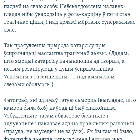
падзей на сваю асобу. Неўсьвядомлена чалавек-
глядач нібы ўваходзіць у фота-карціну ў гэты стан
трагічнае цішы, і над целамі мёртвых суперажывае
сваё.
Так праяўляецца прырода катарсісу пры
ўспрыняцьці мастацтва трагічнай зьявы. (Дадам,
што эмоцыі катарсісу пачынаюцца ад творцы, а
потым рэзаніруюць у душы ўспрымальніка.
Успомнім з расейшчыны: “...над вымыслом
слезами обольюсь”).
Фатограф, які здымаў гэтую сьмерць (выглядае, што
камэра была 6х6) наўрад ці быў спакойным.
Узбуджэньне часам абвастрае бачаньне і
адчуваньне і паказвае адзіна правільныя рашэньні
(праўда, не заўсёды і не ва ўсіх). Як бы там ні было,
фатаграфія зьнятая тут клясычна і аптымальна.