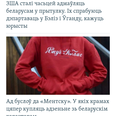
ЗША сталі часьцей адмаўляць
беларусам у прытулку. Іх спрабуюць
дэпартаваць у Бэліз і Ўганду, кажуць
юрысты
Ад буслоў да «Ментску». У якіх крамах
цяпер купляць адзеньне зь беларускім