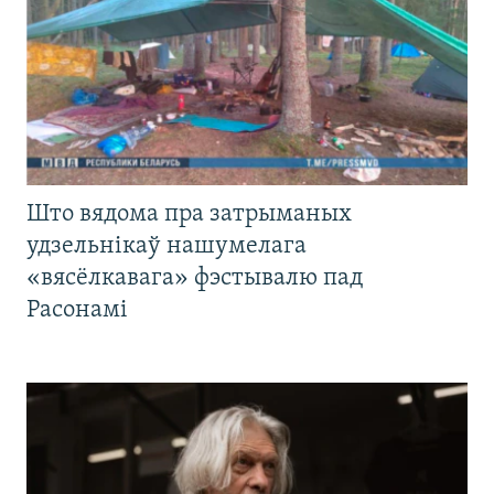
Што вядома пра затрыманых
удзельнікаў нашумелага
«вясёлкавага» фэстывалю пад
Расонамі