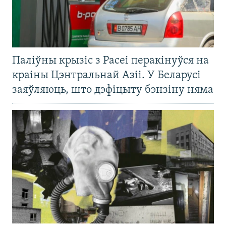
Паліўны крызіс з Расеі перакінуўся на
краіны Цэнтральнай Азіі. У Беларусі
заяўляюць, што дэфіцыту бэнзіну няма