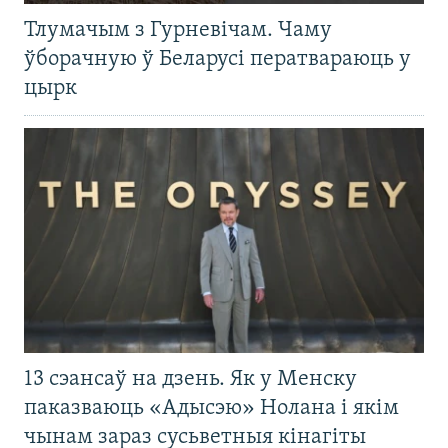
Тлумачым з Гурневічам. Чаму
ўборачную ў Беларусі ператвараюць у
цырк
13 сэансаў на дзень. Як у Менску
паказваюць «Адысэю» Нолана і якім
чынам зараз сусьветныя кінагіты