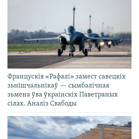
Францускія «Рафалі» замест савецкіх
зьнішчальнікаў — сымбалічная
зьмена ўва ўкраінскіх Паветраных
сілах. Аналіз Свабоды