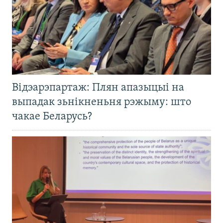
Відэарэпартаж: Плян апазыцыі на
выпадак зьнікненьня рэжыму: што
чакае Беларусь?