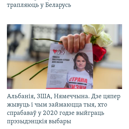
трапляюць у Беларусь
Альбанія, ЗША, Нямеччына. Дзе цяпер
жывуць і чым займаюцца тыя, хто
спрабаваў у 2020 годзе выйграць
прэзыдэнцкія выбары