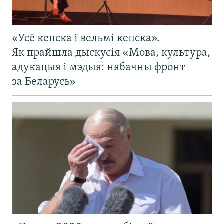
«Усё кепска і вельмі кепска».
Як прайшла дыскусія «Мова, культура,
адукацыя і мэдыя: нябачны фронт
за Беларусь»