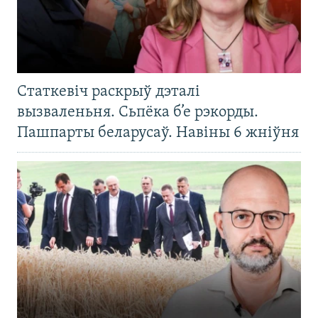
Статкевіч раскрыў дэталі
вызваленьня. Сьпёка б’е рэкорды.
Пашпарты беларусаў. Навіны 6 жніўня