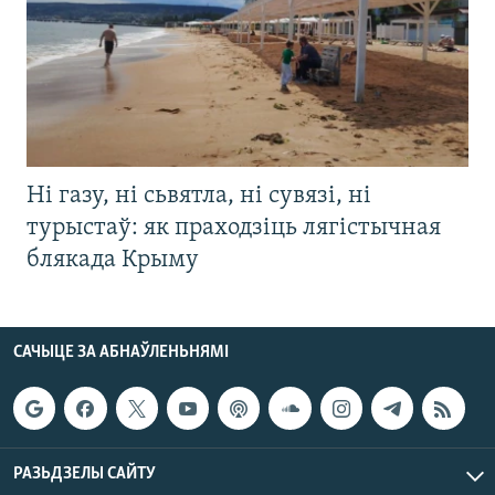
Ні газу, ні сьвятла, ні сувязі, ні
турыстаў: як праходзіць лягістычная
блякада Крыму
САЧЫЦЕ ЗА АБНАЎЛЕНЬНЯМІ
РАЗЬДЗЕЛЫ САЙТУ