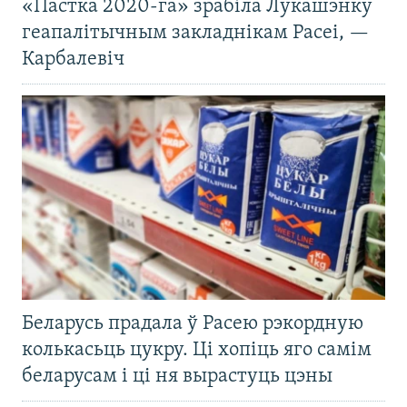
«Пастка 2020-га» зрабіла Лукашэнку
геапалітычным закладнікам Расеі, —
Карбалевіч
Беларусь прадала ў Расею рэкордную
колькасьць цукру. Ці хопіць яго самім
беларусам і ці ня вырастуць цэны