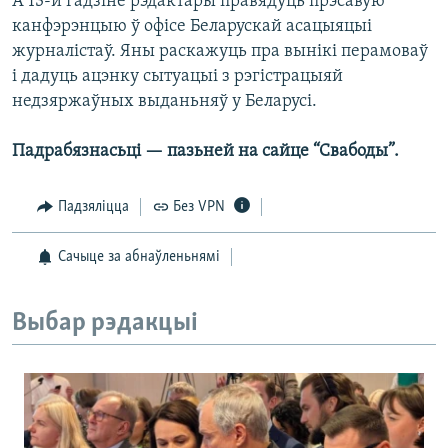
А 13-й гадзіне рэдактары правядуць прэсавую
канфэрэнцыю ў офісе Беларускай асацыяцыі
журналістаў. Яны раскажуць пра вынікі перамоваў
і дадуць ацэнку сытуацыі з рэгістрацыяй
недзяржаўных выданьняў у Беларусі.
Падрабязнасьці — пазьней на сайце “Свабоды”.
Падзяліцца
Без VPN
Сачыце за абнаўленьнямі
Выбар рэдакцыі