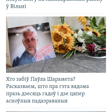
ў Вільні
Хто забіў Паўла Шарамета?
Расказваем, што пра гэта вядома
празь дзесяць гадоў і дзе цяпер
асноўныя падазраваныя