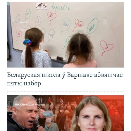
Беларуская школа ў Варшаве абвяшчае
пяты набор