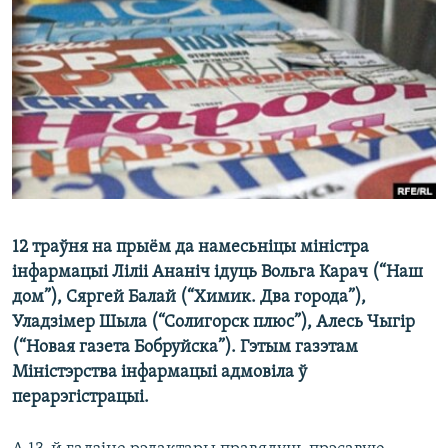
КУЛЬТУРА
МОВА
КАЛЯНДАР
НА ХВАЛЯХ СВАБОДЫ
12 траўня на прыём да намесьніцы міністра
інфармацыі Ліліі Ананіч ідуць Вольга Карач (“Наш
дом”), Сяргей Балай (“Химик. Два города”),
Уладзімер Шыла (“Солигорск плюс”), Алесь Чыгір
(“Новая газета Бобруйска”). Гэтым газэтам
Міністэрства інфармацыі адмовіла ў
перарэгістрацыі.