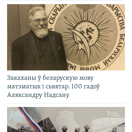
Закаханы ў беларускую мову
матэматык і сьвятар. 100 гадоў
Аляксандру Надсану