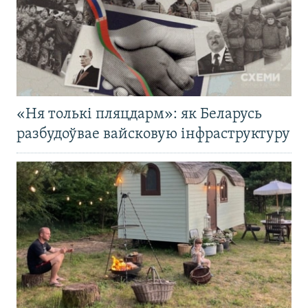
«Ня толькі пляцдарм»: як Беларусь
разбудоўвае вайсковую інфраструктуру