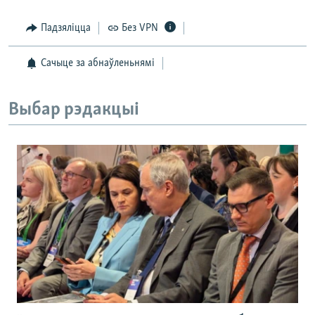
Падзяліцца
Без VPN
Сачыце за абнаўленьнямі
Выбар рэдакцыі