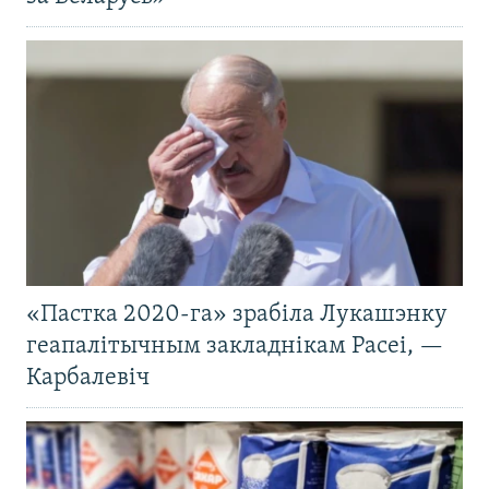
«Пастка 2020-га» зрабіла Лукашэнку
геапалітычным закладнікам Расеі, —
Карбалевіч