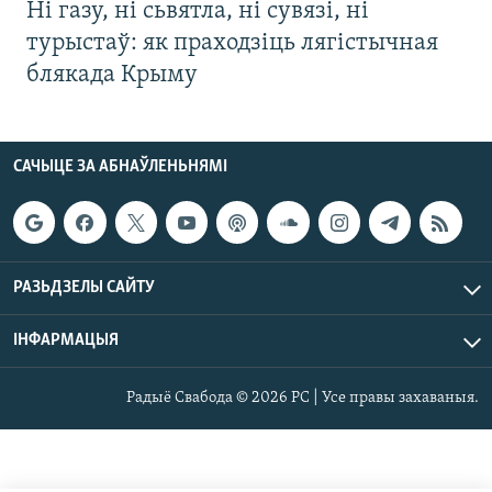
Ні газу, ні сьвятла, ні сувязі, ні
турыстаў: як праходзіць лягістычная
блякада Крыму
САЧЫЦЕ ЗА АБНАЎЛЕНЬНЯМІ
РАЗЬДЗЕЛЫ САЙТУ
ІНФАРМАЦЫЯ
Радыё Свабода © 2026 РС | Усе правы захаваныя.