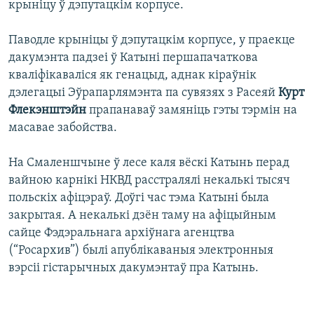
крыніцу ў дэпутацкім корпусе.
Паводле крыніцы ў дэпутацкім корпусе, у праекце
дакумэнта падзеі ў Катыні першапачаткова
кваліфікаваліся як генацыд, аднак кіраўнік
дэлегацыі Эўрапарлямэнта па сувязях з Расеяй
Курт
Флекэнштэйн
прапанаваў замяніць гэты тэрмін на
масавае забойства.
На Смаленшчыне ў лесе каля вёскі Катынь перад
вайною карнікі НКВД расстралялі некалькі тысяч
польскіх афіцэраў. Доўгі час тэма Катыні была
закрытая. А некалькі дзён таму на афіцыйным
сайце Фэдэральнага архіўнага агенцтва
(“Росархив”) былі апублікаваныя электронныя
вэрсіі гістарычных дакумэнтаў пра Катынь.