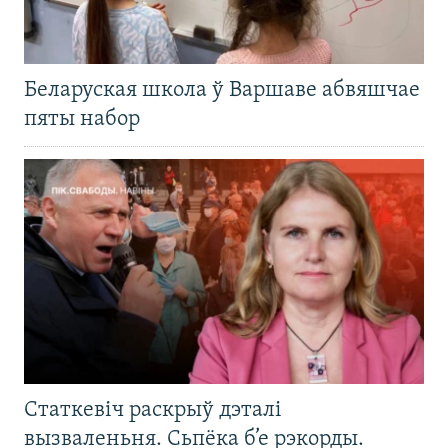
Беларуская школа ў Варшаве абвяшчае
пяты набор
Статкевіч раскрыў дэталі
вызваленьня. Сьпёка б’е рэкорды.