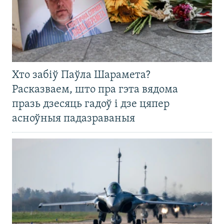
Хто забіў Паўла Шарамета?
Расказваем, што пра гэта вядома
празь дзесяць гадоў і дзе цяпер
асноўныя падазраваныя