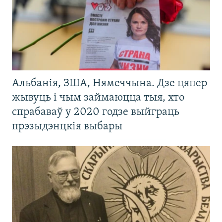
Альбанія, ЗША, Нямеччына. Дзе цяпер
жывуць і чым займаюцца тыя, хто
спрабаваў у 2020 годзе выйграць
прэзыдэнцкія выбары