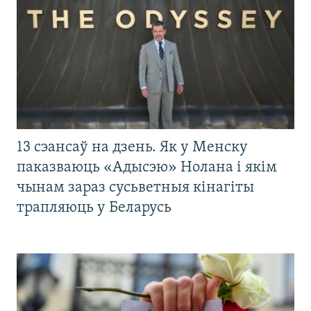
13 сэансаў на дзень. Як у Менску
паказваюць «Адысэю» Нолана і якім
чынам зараз сусьветныя кінагіты
трапляюць у Беларусь