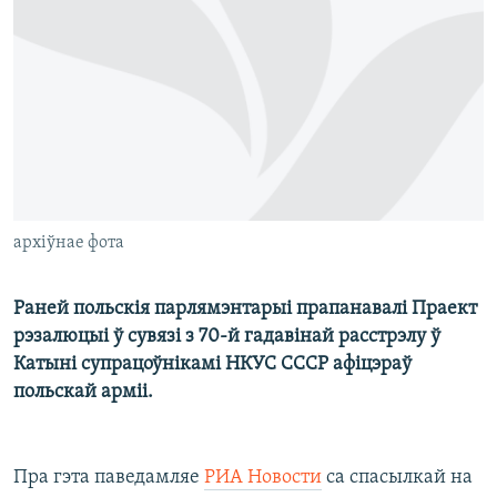
КУЛЬТУРА
МОВА
КАЛЯНДАР
НА ХВАЛЯХ СВАБОДЫ
архіўнае фота
Раней польскія парлямэнтарыі прапанавалі Праект
рэзалюцыі ў сувязі з 70-й гадавінай расстрэлу ў
Катыні супрацоўнікамі НКУС СССР афіцэраў
польскай арміі.
Пра гэта паведамляе
РИА Новости
са спасылкай на