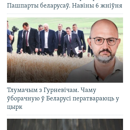
Пашпарты беларусаў. Навіны 6 жніўня
Тлумачым з Гурневічам. Чаму
ўборачную ў Беларусі ператвараюць у
цырк