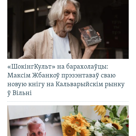
«ШокінгКульт» на барахолаўцы:
Максім Жбанкоў прэзэнтаваў сваю
новую кнігу на Кальварыйскім рынку
ў Вільні