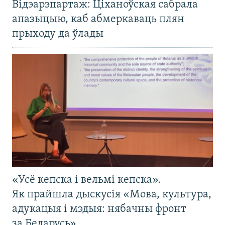
Відэарэпартаж: Ціханоўская сабрала
апазыцыю, каб абмеркаваць плян
прыходу да ўлады
«Усё кепска і вельмі кепска».
Як прайшла дыскусія «Мова, культура,
адукацыя і мэдыя: нябачны фронт
за Беларусь»