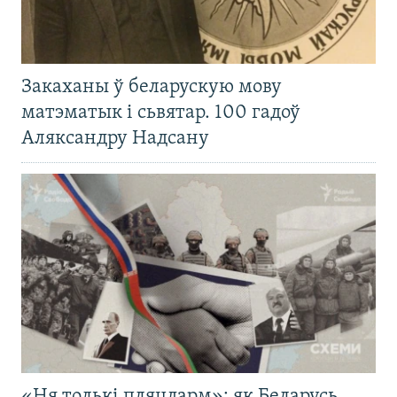
Закаханы ў беларускую мову
матэматык і сьвятар. 100 гадоў
Аляксандру Надсану
«Ня толькі пляцдарм»: як Беларусь