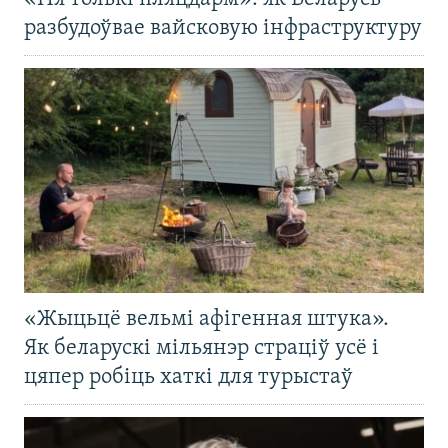
разбудоўвае вайсковую інфраструктуру
«Жыцьцё вельмі афігенная штука».
Як беларускі мільянэр страціў усё і
цяпер робіць хаткі для турыстаў