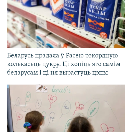
Беларусь прадала ў Расею рэкордную
колькасьць цукру. Ці хопіць яго самім
беларусам і ці ня вырастуць цэны