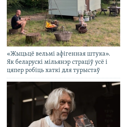
«Жыцьцё вельмі афігенная штука».
Як беларускі мільянэр страціў усё і
цяпер робіць хаткі для турыстаў