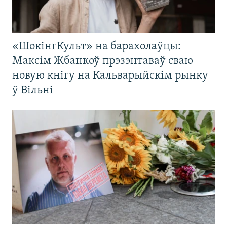
«ШокінгКульт» на барахолаўцы:
Максім Жбанкоў прэзэнтаваў сваю
новую кнігу на Кальварыйскім рынку
ў Вільні