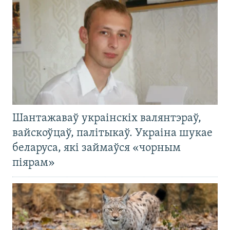
Шантажаваў украінскіх валянтэраў,
вайскоўцаў, палітыкаў. Украіна шукае
беларуса, які займаўся «чорным
піярам»