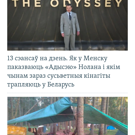
13 сэансаў на дзень. Як у Менску
паказваюць «Адысэю» Нолана і якім
чынам зараз сусьветныя кінагіты
трапляюць у Беларусь