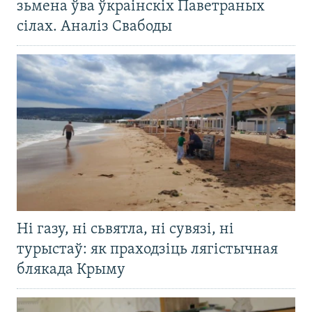
зьмена ўва ўкраінскіх Паветраных
сілах. Аналіз Свабоды
Ні газу, ні сьвятла, ні сувязі, ні
турыстаў: як праходзіць лягістычная
блякада Крыму