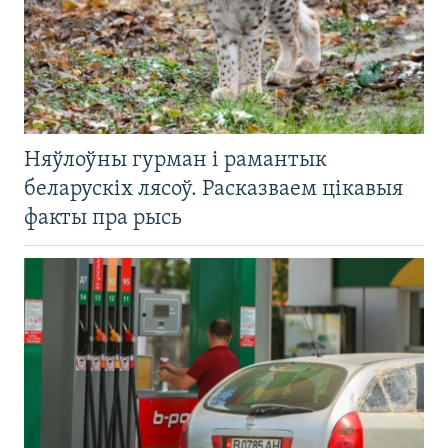
Няўлоўны гурман і рамантык
беларускіх лясоў. Расказваем цікавыя
факты пра рысь