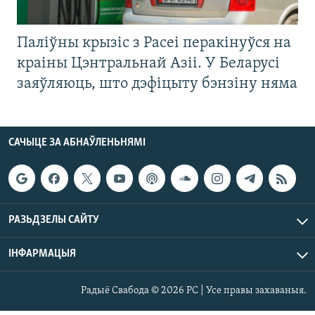
Паліўны крызіс з Расеі перакінуўся на
краіны Цэнтральнай Азіі. У Беларусі
заяўляюць, што дэфіцыту бэнзіну няма
САЧЫЦЕ ЗА АБНАЎЛЕНЬНЯМІ
РАЗЬДЗЕЛЫ САЙТУ
ІНФАРМАЦЫЯ
Радыё Свабода © 2026 РС | Усе правы захаваныя.