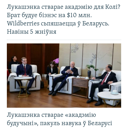
Лукашэнка стварае акадэмію для Колі?
Брат будуе бізнэс на $10 млн.
Wildberries сьпяшаецца ў Беларусь.
Навіны 5 жніўня
Лукашэнка стварае «акадэмію
будучыні», пакуль навука ў Беларусі