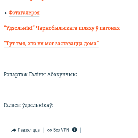
•
Фотагалерэя
“Удзельнікі” Чарнобыльскага шляху ў пагонах
“Тут тыя, хто ня мог заставацца дома”
Рэпартаж Галіны Абакунчык:
Галасы ўдзельнікаў:
Падзяліцца
Без VPN