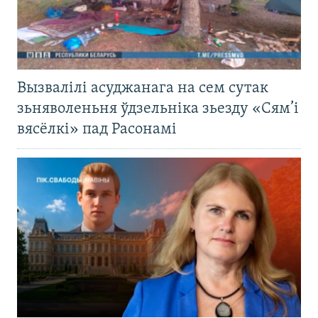
Вызвалілі асуджанага на сем сутак
зьняволеньня ўдзельніка зьезду «Сям’і
вясёлкі» пад Расонамі