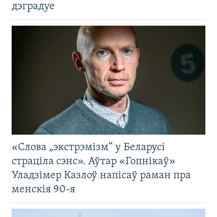
дэградуе
«Слова „экстрэмізм“ у Беларусі
страціла сэнс». Аўтар «Гопнікаў»
Уладзімер Казлоў напісаў раман пра
менскія 90-я