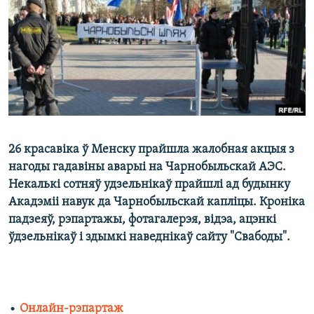
КУЛЬТУРА
МОВА
КАЛЯНДАР
НА ХВАЛЯХ СВАБОДЫ
26 красавіка ў Менску прайшла жалобная акцыя з
нагоды гадавіны аварыі на Чарнобыльскай АЭС.
Некалькі сотняў удзельнікаў прайшлі ад будынку
Акадэміі навук да Чарнобыльскай капліцы. Кроніка
падзеяў, рэпартажы, фотагалерэя, відэа, ацэнкі
ўдзельнікаў і здымкі наведнікаў сайту "Свабоды".
•
Онлайн-рэпартаж