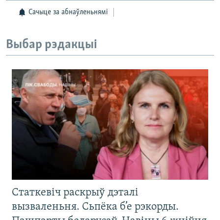
Сачыце за абнаўленьнямі
Выбар рэдакцыі
Статкевіч раскрыў дэталі
вызваленьня. Сьпёка б’е рэкорды.