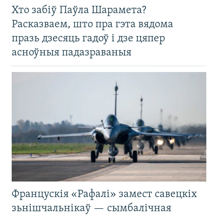
Хто забіў Паўла Шарамета?
Расказваем, што пра гэта вядома
празь дзесяць гадоў і дзе цяпер
асноўныя падазраваныя
Францускія «Рафалі» замест савецкіх
зьнішчальнікаў — сымбалічная