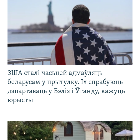
ЗША сталі часьцей адмаўляць
беларусам у прытулку. Іх спрабуюць
дэпартаваць у Бэліз і Ўганду, кажуць
юрысты