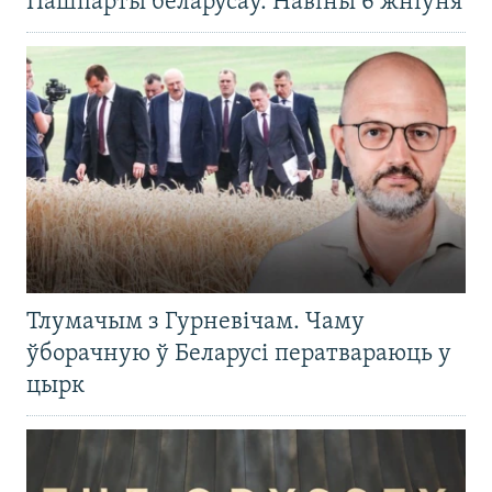
Пашпарты беларусаў. Навіны 6 жніўня
Тлумачым з Гурневічам. Чаму
ўборачную ў Беларусі ператвараюць у
цырк