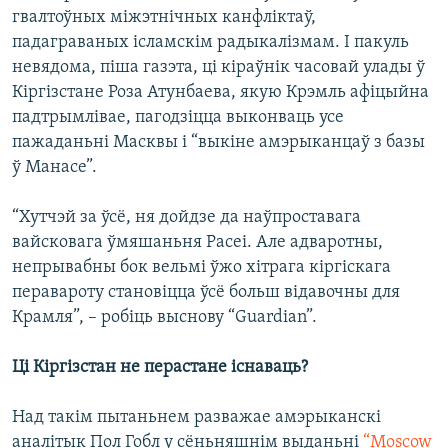
гвалтоўных міжэтнічных канфліктаў,
падаграваных ісламскім радыкалізмам. І пакуль
невядома, піша газэта, ці кіраўнік часовай улады ў
Кіргізстане Роза Атунбаева, якую Крэмль афіцыйна
падтрымлівае, пагодзіцца выконваць усе
пажаданьні Масквы і “выкіне амэрыканцаў з базы
ў Манасе”.
“Хутчэй за ўсё, ня дойдзе да наўпроставага
вайсковага ўмяшаньня Расеі. Але адваротны,
непрывабны бок вельмі ўжо хітрага кіргіскага
перавароту становіцца ўсё больш відавочны для
Крамля”, – робіць выснову “Guardian”.
Ці Кіргізстан не перастане існаваць?
Над такім пытаньнем разважае амэрыканскі
аналітык Пол Гобл у сёньняшнім выданьні
“Moscow