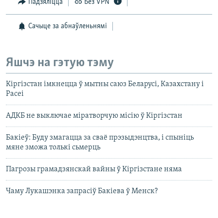
Падзяліцца
Без VPN
Сачыце за абнаўленьнямі
Яшчэ на гэтую тэму
Кіргізстан імкнецца ў мытны саюз Беларусі, Казахстану і
Расеі
АДКБ не выключае міратворчую місію ў Кіргізстан
Бакіеў: Буду змагацца за сваё прэзыдэнцтва, і спыніць
мяне зможа толькі сьмерць
Пагрозы грамадзянскай вайны ў Кіргізстане няма
Чаму Лукашэнка запрасіў Бакіева ў Менск?