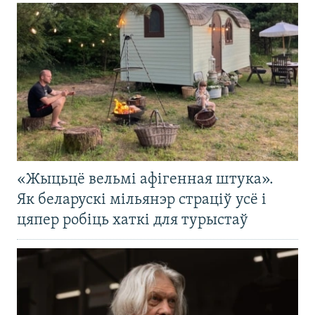
«Жыцьцё вельмі афігенная штука».
Як беларускі мільянэр страціў усё і
цяпер робіць хаткі для турыстаў