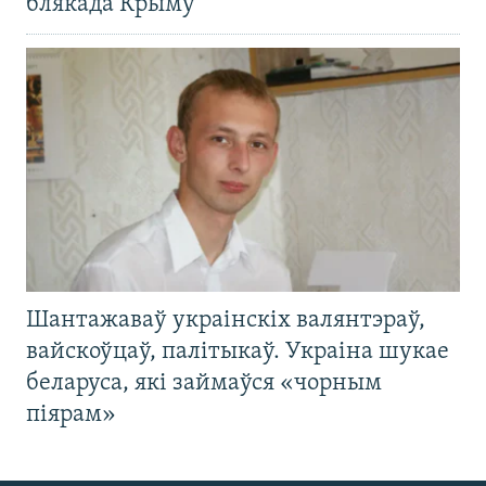
блякада Крыму
Шантажаваў украінскіх валянтэраў,
вайскоўцаў, палітыкаў. Украіна шукае
беларуса, які займаўся «чорным
піярам»