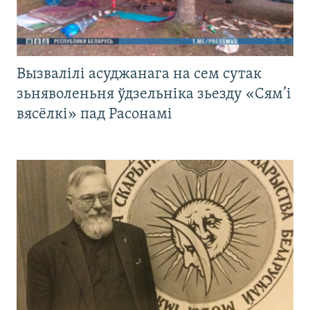
Вызвалілі асуджанага на сем сутак
зьняволеньня ўдзельніка зьезду «Сям’і
вясёлкі» пад Расонамі