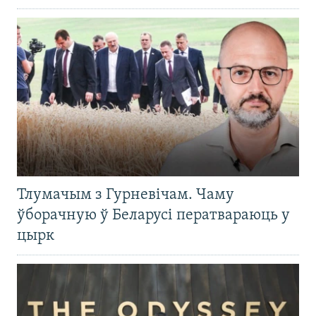
Тлумачым з Гурневічам. Чаму
ўборачную ў Беларусі ператвараюць у
цырк