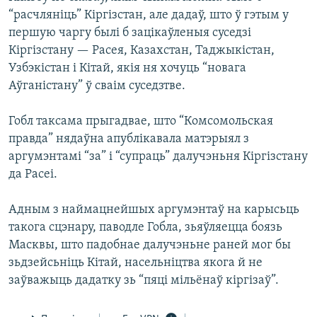
“расчляніць” Кіргізстан, але дадаў, што ў гэтым у
першую чаргу былі б зацікаўленыя суседзі
Кіргізстану — Расея, Казахстан, Таджыкістан,
Узбэкістан і Кітай, якія ня хочуць “новага
Аўганістану” ў сваім суседзтве.
Гобл таксама прыгадвае, што “Комсомольская
правда” нядаўна апублікавала матэрыял з
аргумэнтамі “за” і “супраць” далучэньня Кіргізстану
да Расеі.
Адным з наймацнейшых аргумэнтаў на карысьць
такога сцэнару, паводле Гобла, зьяўляецца боязь
Масквы, што падобнае далучэньне раней мог бы
зьдзейсьніць Кітай, насельніцтва якога й не
заўважыць дадатку зь “пяці мільёнаў кіргізаў”.