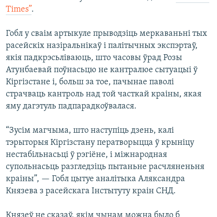
Times”
.
Гобл у сваім артыкуле прыводзіць меркаваньні тых
расейскіх назіральнікаў і палітычных экспэртаў,
якія падкрэсьліваюць, што часовы ўрад Розы
Атунбаевай поўнасьцю не кантралюе сытуацыі ў
Кіргізстане і, больш за тое, пачынае паволі
страчваць кантроль над той часткай краіны, якая
яму дагэтуль падпарадкоўвалася.
“Зусім магчыма, што наступіць дзень, калі
тэрыторыя Кіргізстану ператворыцца ў крыніцу
нестабільнасьці ў рэгіёне, і міжнародная
супольнасьць разгледзіць пытаньне расчляненьня
краіны”, — Гобл цытуе аналітыка Аляксандра
Князева з расейскага Інстытуту краін СНД.
Князеў не сказаў, якім чынам можна было б