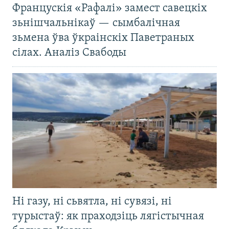
Францускія «Рафалі» замест савецкіх
зьнішчальнікаў — сымбалічная
зьмена ўва ўкраінскіх Паветраных
сілах. Аналіз Свабоды
Ні газу, ні сьвятла, ні сувязі, ні
турыстаў: як праходзіць лягістычная