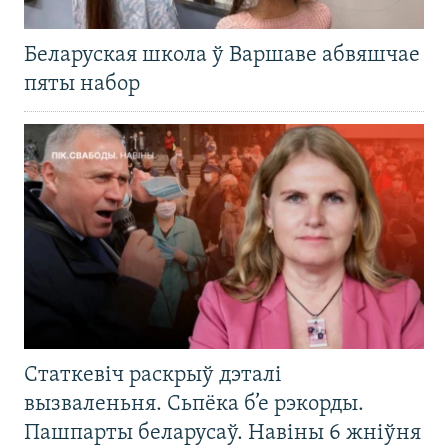
Беларуская школа ў Варшаве абвяшчае
пяты набор
Статкевіч раскрыў дэталі
вызваленьня. Сьпёка б’е рэкорды.
Пашпарты беларусаў. Навіны 6 жніўня