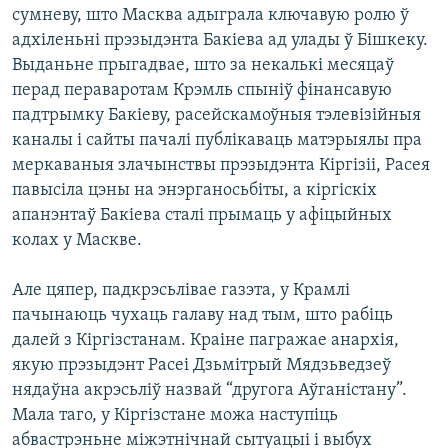
сумневу, што Масква адыграла ключавую ролю ў
адхіленьні прэзыдэнта Бакіева ад улады ў Бішкеку.
Выданьне прыгадвае, што за некалькі месяцаў
перад пераваротам Крэмль спыніў фінансавую
падтрымку Бакіеву, расейскамоўныя тэлевізійныя
каналы і сайты пачалі публікаваць матэрыялы пра
меркаваныя злачынствы прэзыдэнта Кіргізіі, Расея
павысіла цэны на энэрганосьбіты, а кіргіскіх
апанэнтаў Бакіева сталі прымаць у афіцыйных
колах у Маскве.
Але цяпер, падкрэсьлівае газэта, у Крамлі
пачынаюць чухаць галаву над тым, што рабіць
далей з Кіргізстанам. Краіне пагражае анархія,
якую прэзыдэнт Расеі Дзьмітрый Мядзьведзеў
нядаўна акрэсьліў назвай “другога Аўганістану”.
Мала таго, у Кіргізстане можа наступіць
абвастрэньне міжэтнічнай сытуацыі і выбух