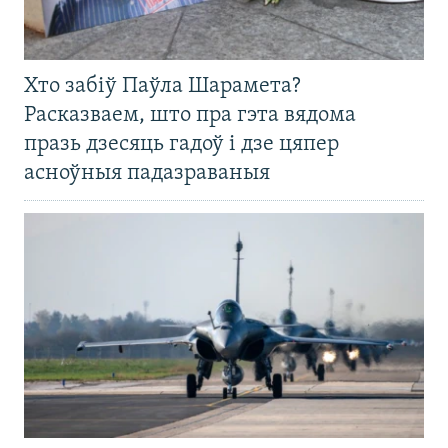
Хто забіў Паўла Шарамета?
Расказваем, што пра гэта вядома
празь дзесяць гадоў і дзе цяпер
асноўныя падазраваныя