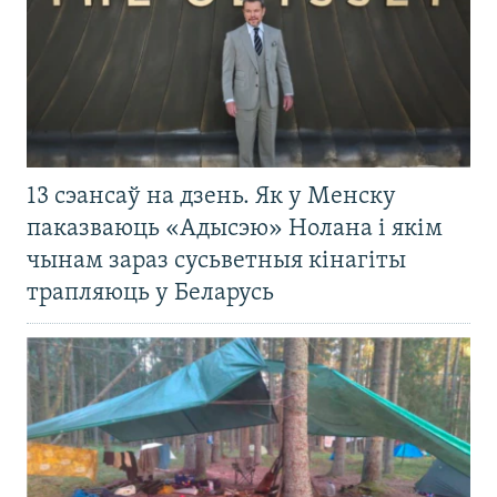
13 сэансаў на дзень. Як у Менску
паказваюць «Адысэю» Нолана і якім
чынам зараз сусьветныя кінагіты
трапляюць у Беларусь