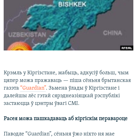
КУЛЬТУРА
МОВА
КАЛЯНДАР
НА ХВАЛЯХ СВАБОДЫ
Крэмль у Кіргізстане, мабыць, адкусіў больш, чым
цяпер можа пражаваць — піша сёньня брытанская
газэта
“Guardian”
. Зьмена ўлады ў Кіргізстане і
далейшы лёс гэтай сярэднеазіяцкай рэспублікі
застаюцца ў цэнтры ўвагі СМІ.
Расея можа пашкадаваць аб кіргіскім перавароце
Паводле “Guardian”, сёньня ўжо ніхто ня мае