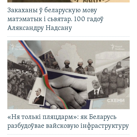
Закаханы ў беларускую мову
матэматык і сьвятар. 100 гадоў
Аляксандру Надсану
«Ня толькі пляцдарм»: як Беларусь
разбудоўвае вайсковую інфраструктуру