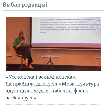
Выбар рэдакцыі
«Усё кепска і вельмі кепска».
Як прайшла дыскусія «Мова, культура,
адукацыя і мэдыя: нябачны фронт
за Беларусь»