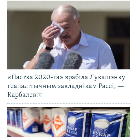
«Пастка 2020-га» зрабіла Лукашэнку
геапалітычным закладнікам Расеі, —
Карбалевіч