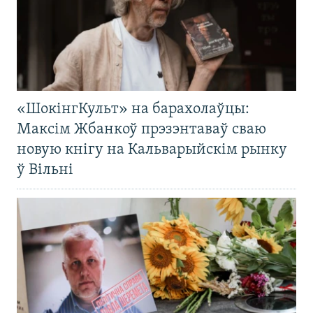
«ШокінгКульт» на барахолаўцы:
Максім Жбанкоў прэзэнтаваў сваю
новую кнігу на Кальварыйскім рынку
ў Вільні