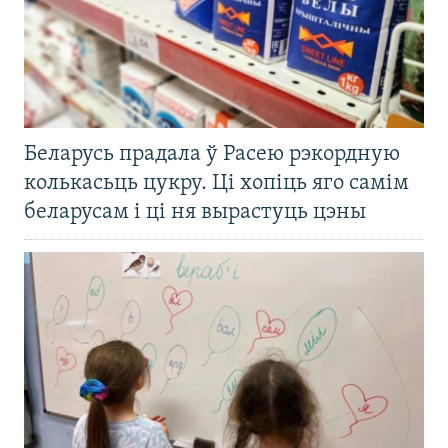
Беларусь прадала ў Расею рэкордную
колькасьць цукру. Ці хопіць яго самім
беларусам і ці ня вырастуць цэны