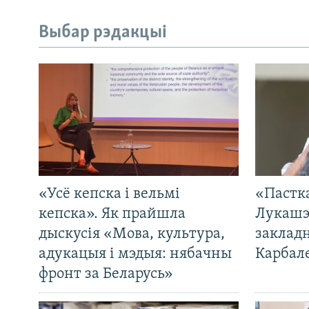
Выбар рэдакцыі
«Усё кепска і вельмі
«Пастка
кепска». Як прайшла
Лукашэ
дыскусія «Мова, культура,
закладн
адукацыя і мэдыя: нябачны
Карбал
фронт за Беларусь»