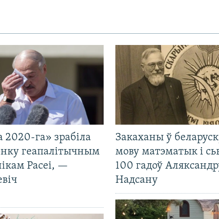
 2020-га» зрабіла
Закаханы ў беларус
нку геапалітычным
мову матэматык і сь
ікам Расеі, —
100 гадоў Аляксандр
евіч
Надсану