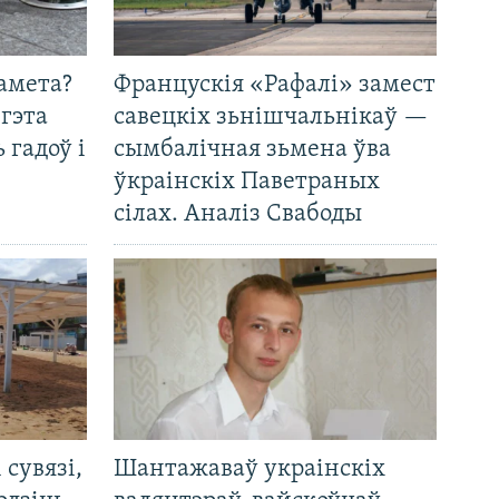
амета?
Францускія «Рафалі» замест
 гэта
савецкіх зьнішчальнікаў —
 гадоў і
сымбалічная зьмена ўва
ўкраінскіх Паветраных
сілах. Аналіз Свабоды
і сувязі,
Шантажаваў украінскіх