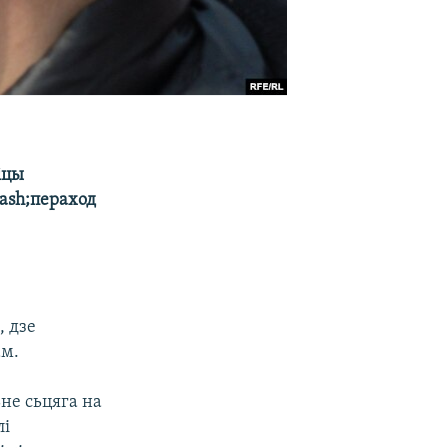
іцы
ash;пераход
, дзе
ам.
не сьцяга на
лі