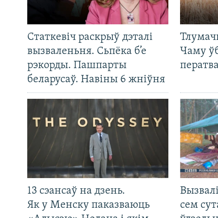
Статкевіч раскрыў дэталі
Тлумач
вызваленьня. Сьпёка б’е
Чаму ў
рэкорды. Пашпарты
ператв
беларусаў. Навіны 6 жніўня
13 сэансаў на дзень.
Вызвалі
Як у Менску паказваюць
сем сут