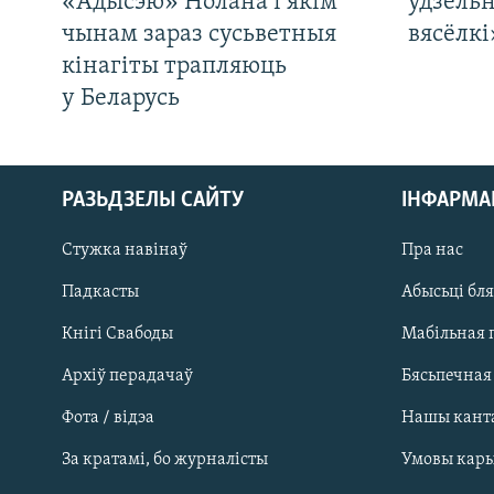
«Адысэю» Нолана і якім
ўдзельн
чынам зараз сусьветныя
вясёлкі
кінагіты трапляюць
у Беларусь
РАЗЬДЗЕЛЫ САЙТУ
ІНФАРМ
Стужка навінаў
Пра нас
Падкасты
Абысьці бл
Кнігі Свабоды
Мабільная 
Архіў перадачаў
Бясьпечная
Фота / відэа
Нашы кант
САЧЫЦЕ ЗА АБНАЎЛЕНЬНЯМІ
За кратамі, бо журналісты
Умовы кар