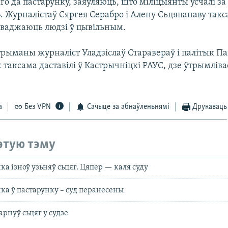
о да пастарунку, заяўляюць, што міліцыянты усчалі за 
. Журналістаў Сяргея Серабро і Алену Сьцяпанаву такс
аваджаюць людзі ў цывільным.
трыманы журналіст Уладзіслаў Старавераў і палітык Па
 таксама даставілі ў Кастрычніцкі РАУС, дзе ўтрымлів
а
Без VPN
Сачыце за абнаўленьнямі
Друкаваць
этую тэму
а ізноў узьняў сьцяг. Цяпер — каля суду
ка ў пастарунку – суд перанесены
рнуў сьцяг у судзе