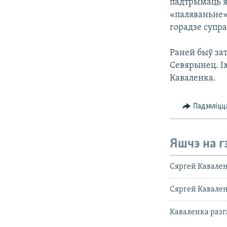
падтрымаць яг
«паляваньне»
горадзе супр
Раней быў за
Севярынец. Іх
Каваленка.
Падзяліцц
Яшчэ на г
Сяргей Каваленк
Сяргей Кавален
Каваленка разга