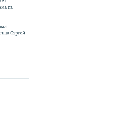
імі
ама па
вал
аецца Сяргей