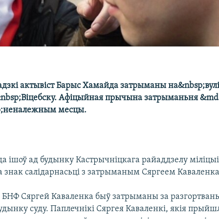
дзкі актывіст Барыс Хамайда затрыманы на&nbsp;вул
&nbsp;Віцебску. Афіцыйная прычына затрыманьня &md
p;неналежным месцы.
а ішоў ад будынку Кастрычніцкага райаддзелу міліцыі
на знак салідарнасьці з затрыманым Сяргеем Каваленк
 БНФ Сяргей Каваленка быў затрыманы за разгортвань
дынку суду. Паплечнікі Сяргея Каваленкі, якія прыйш