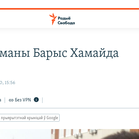
маны Барыс Хамайда
, 15:56
а
Без VPN
 прыярытэтнай крыніцай ў Google