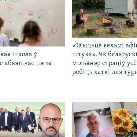
«Жыцьцё вельмі афі
кая школа ў
штука». Як беларуск
е абвяшчае пяты
мільянэр страціў усё
робіць хаткі для тур