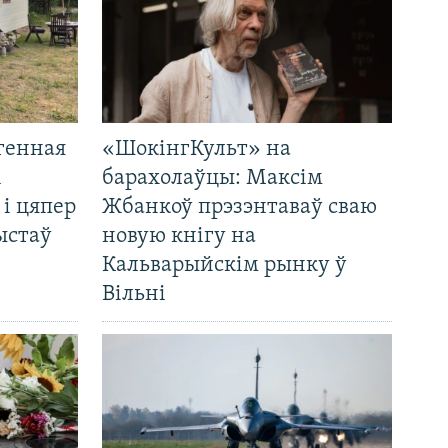
генная
«ШокінгКульт» на
і
барахолаўцы: Максім
 і цяпер
Жбанкоў прэзэнтаваў сваю
ыстаў
новую кнігу на
Кальварыйскім рынку ў
Вільні