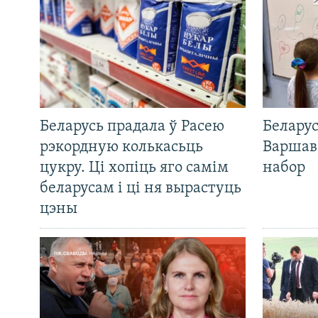
Беларусь прадала ў Расею
Беларус
рэкордную колькасьць
Варшав
цукру. Ці хопіць яго самім
набор
беларусам і ці ня вырастуць
цэны