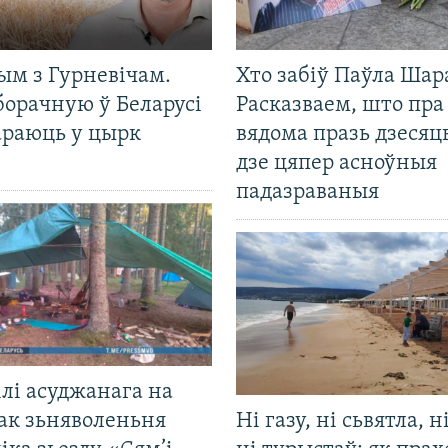
ым з Гурневічам.
Хто забіў Паўла Шар
борачную ў Беларусі
Расказваем, што пра
араюць у цырк
вядома празь дзесяць
дзе цяпер асноўныя
падазраваныя
лі асуджанага на
ак зьняволеньня
Ні газу, ні сьвятла, н