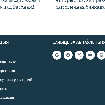
іка зьезду «Сям’і
ні турыстаў: як прах
» пад Расонамі
лягістычная блякад
АЦЫЯ
САЧЫЦЕ ЗА АБНАЎЛЕНЬН
якаваньне
праграма
 сувязь з рэдакцыяй
акты
ыстаньня