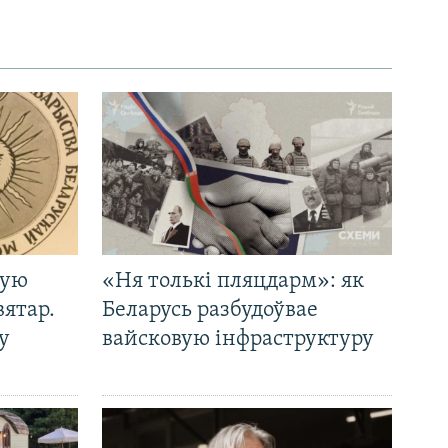
кую
«Ня толькі пляцдарм»: як
вятар.
Беларусь разбудоўвае
у
вайсковую інфраструктуру