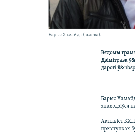
Барыс Хамайда (зьлева).
Вядомы грама
Дзімітрава ў
дарогі ў&nbs
Барыс Хамайд
знаходзіўся 
Актывіст КХП
прыступках бу