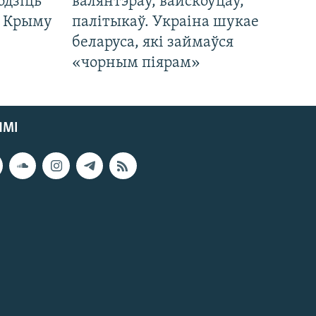
одзіць
валянтэраў, вайскоўцаў,
а Крыму
палітыкаў. Украіна шукае
беларуса, які займаўся
«чорным піярам»
ЯМІ