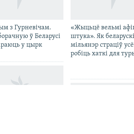
ым з Гурневічам.
«Жыцьцё вельмі афі
борачную ў Беларусі
штука». Як беларуск
араюць у цырк
мільянэр страціў усё
робіць хаткі для тур
лі асуджанага на
ак зьняволеньня