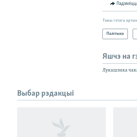
Падзяліцц
Тэмы гэтага арты
Палітыка
Яшчэ на г
Лукашэнка чака
Выбар рэдакцыі