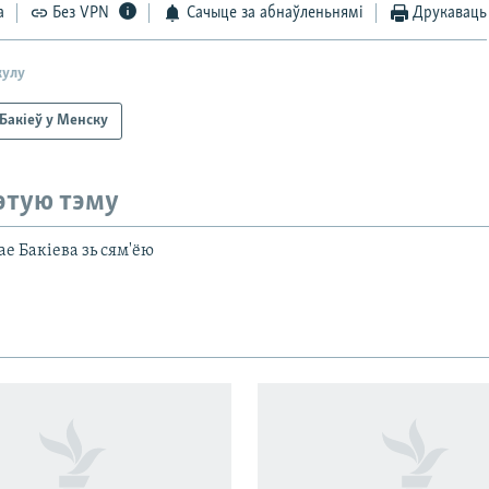
а
Без VPN
Сачыце за абнаўленьнямі
Друкаваць
кулу
Бакіеў у Менску
этую тэму
е Бакіева зь сям'ёю