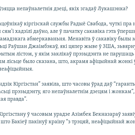
ўзяцца непаўналетнія дзеці, якіх згадаў Лукашэнка?
цоўнікаў кіргізскай службы Радыё Свабода, чуткі пра 
 сям’і хадзілі даўно, але ў пачатку сакавіка гэта ўпер
амадзкага абмеркаваньня. Менавіта ў сакавіку былы м
ці Раўшан Джаімбэкаў, які цяпер жыве ў ЗША, зьвярн
крытым лістом, у якім заклікаў прэзыдэнта не парушац
м лісьце было сказана, што, акрамя афіцыйнай жонкі 
 неафіцыйныя.
дзік Кіргізстан” заявіла, што часовы ўрад даў “гарант
сьці прэзыдэнту, яго непаўналетнім дзецям і жонкам”
ая правда”.
Кіргізстану ў часовым урадзе Азімбек Бекназараў заяві
што Бакіеў пакінуў краіну “з трэцяй, неафіцыйнай жо