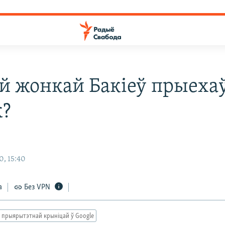
ой жонкай Бакіеў прыехаў
?
0, 15:40
а
Без VPN
 прыярытэтнай крыніцай ў Google