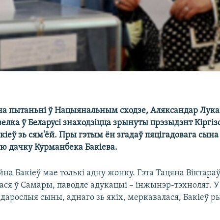
а пытаньні ў Нацыянальным сходзе, Аляксандар Лука
елка ў Беларусі знаходзіцца зрынуты прэзыдэнт Кіргіз
іеў зь сям'ёй. Пры гэтым ён згадаў пяцігадовага сына 
ую дачку Курманбека Бакіева.
на Бакіеў мае толькі адну жонку. Гэта Тацяна Віктараў
ася ў Самары, паводле адукацыі – інжынэр-тэхноляг. У 
дарослыя сыны, аднаго зь якіх, меркавалася, Бакіеў р