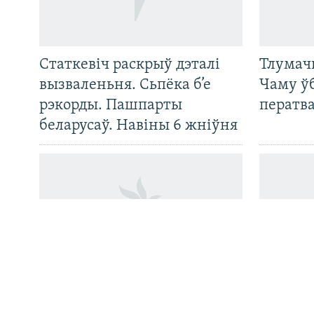
Статкевіч раскрыў дэталі
Тлумач
САЧЫЦЕ ЗА АБНАЎЛЕНЬНЯМІ
вызваленьня. Сьпёка б’е
Чаму ў
рэкорды. Пашпарты
ператв
беларусаў. Навіны 6 жніўня
Усе сайты РС/РСЭ
13 сэансаў на дзень.
Вызвалі
Як у Менску паказваюць
сем сут