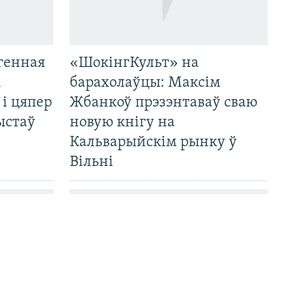
генная
«ШокінгКульт» на
і
барахолаўцы: Максім
 і цяпер
Жбанкоў прэзэнтаваў сваю
ыстаў
новую кнігу на
Кальварыйскім рынку ў
Вільні