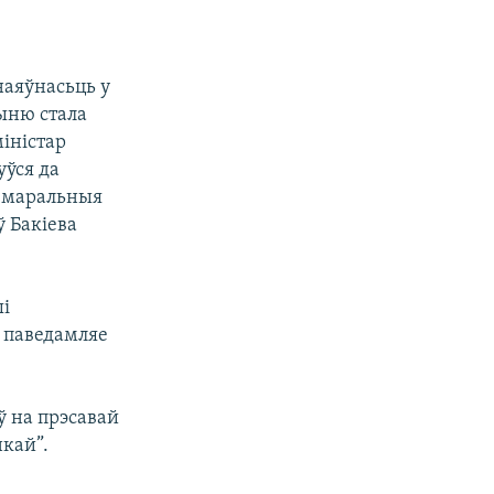
наяўнасьць у
шыню стала
іністар
уўся да
ь маральныя
ў Бакіева
ыі
, паведамляе
ў на прэсавай
нкай”.