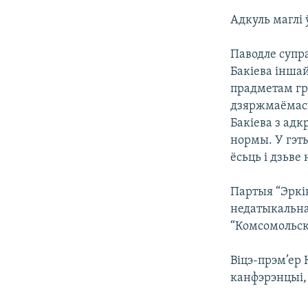
Адкуль маглі 
Паводле супра
Бакіева іншай
прадметам гр
дзяржмаёмась
Бакіева з ад
нормы. У гэты
ёсьць і дзьве
Партыя “Эркін
недатыкальна
“Комсомольск
Віцэ-прэм’ер 
канфэрэнцыі, 