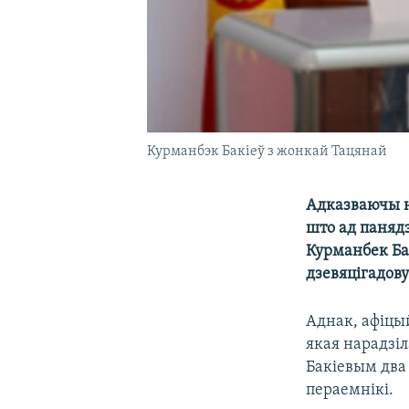
Курманбэк Бакіеў з жонкай Тацянай
Адказваючы н
што ад панядз
Курманбек Бак
дзевяцігадов
Аднак, афіцый
якая нарадзіл
Бакіевым два 
пераемнікі.