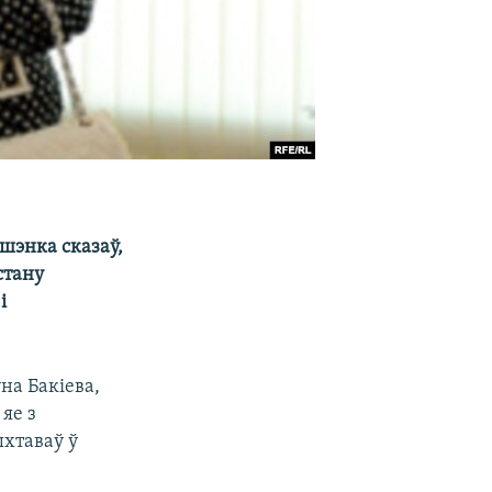
шэнка сказаў,
стану
і
на Бакіева,
яе з
ыхтаваў ў