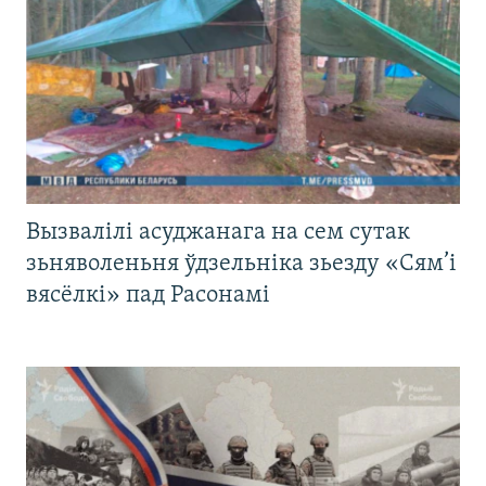
Вызвалілі асуджанага на сем сутак
зьняволеньня ўдзельніка зьезду «Сям’і
вясёлкі» пад Расонамі