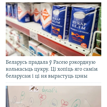
Беларусь прадала ў Расею рэкордную
колькасьць цукру. Ці хопіць яго самім
беларусам і ці ня вырастуць цэны