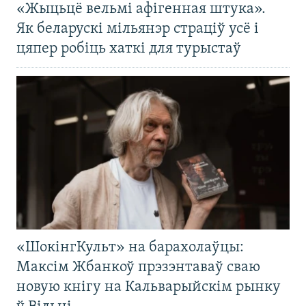
«Жыцьцё вельмі афігенная штука».
Як беларускі мільянэр страціў усё і
цяпер робіць хаткі для турыстаў
«ШокінгКульт» на барахолаўцы:
Максім Жбанкоў прэзэнтаваў сваю
новую кнігу на Кальварыйскім рынку