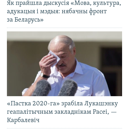
Як прайшла дыскусія «Мова, культура,
адукацыя і мэдыя: нябачны фронт
за Беларусь»
«Пастка 2020-га» зрабіла Лукашэнку
геапалітычным закладнікам Расеі, —
Карбалевіч