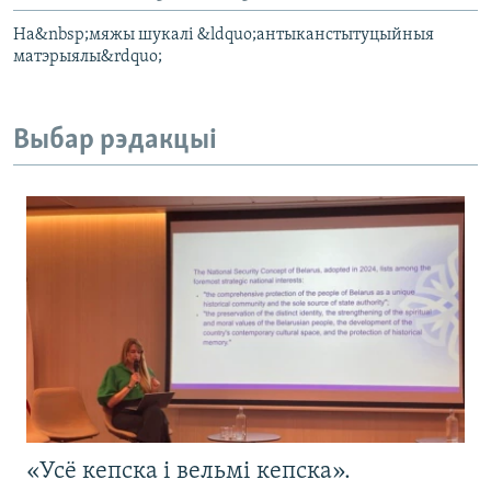
На&nbsp;мяжы шукалі &ldquo;антыканстытуцыйныя
матэрыялы&rdquo;
Выбар рэдакцыі
«Усё кепска і вельмі кепска».