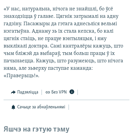
«У нас, натуральна, нічога не знайшлі, бо ўсё
знаходзіцца ў галаве. Цягнік затрымалі на адну
гадзіну. Пасажыры да гэтага аднесьліся вельмі
нэгатыўна. Аднаму зь іх стала кепска, бо калі
цягнік стаіць, не працуе вэнтыляцыя, і яму
выклікалі доктара. Самі кантралёры кажуць, што
чым бліжэй да выбараў, тым больш працы ў іх
пачынаецца. Кажуць, што разумеюць, што нічога
няма, але зьверху паступае каманда:
«Праверыць!».
Падзяліцца
Без VPN
Сачыце за абнаўленьнямі
Яшчэ на гэтую тэму