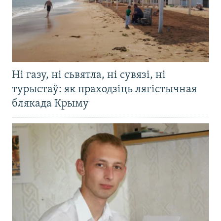
Ні газу, ні сьвятла, ні сувязі, ні
турыстаў: як праходзіць лягістычная
блякада Крыму