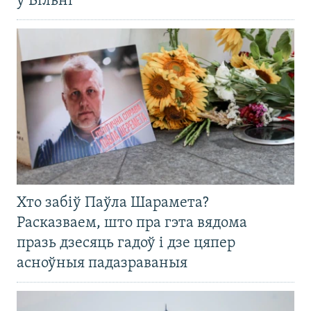
ў Вільні
Хто забіў Паўла Шарамета?
Расказваем, што пра гэта вядома
празь дзесяць гадоў і дзе цяпер
асноўныя падазраваныя