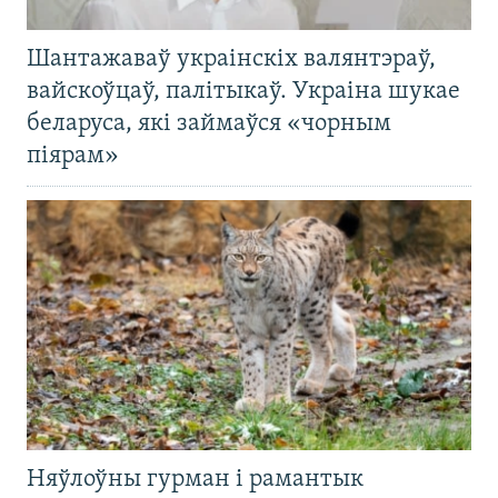
Шантажаваў украінскіх валянтэраў,
вайскоўцаў, палітыкаў. Украіна шукае
беларуса, які займаўся «чорным
піярам»
Няўлоўны гурман і рамантык