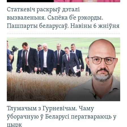
Статкевіч раскрыў дэталі
вызваленьня. Сьпёка б’е рэкорды.
Пашпарты беларусаў. Навіны 6 жніўня
Тлумачым з Гурневічам. Чаму
ўборачную ў Беларусі ператвараюць у
цырк