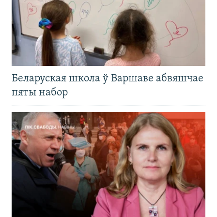
Беларуская школа ў Варшаве абвяшчае
пяты набор