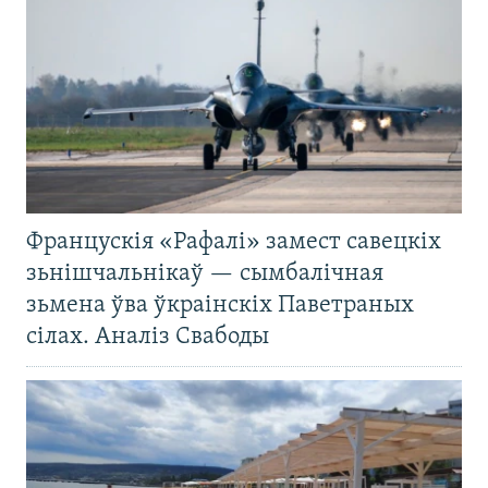
Францускія «Рафалі» замест савецкіх
зьнішчальнікаў — сымбалічная
зьмена ўва ўкраінскіх Паветраных
сілах. Аналіз Свабоды