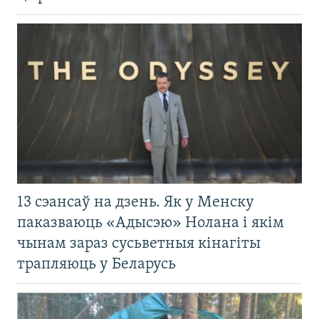
13 сэансаў на дзень. Як у Менску
паказваюць «Адысэю» Нолана і якім
чынам зараз сусьветныя кінагіты
трапляюць у Беларусь