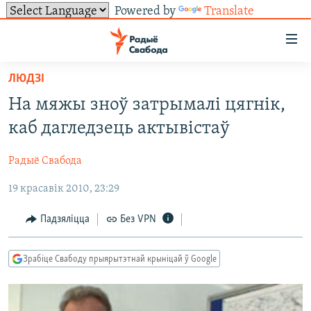
Powered by
Translate
Лінкі
ўнівэрсальнага
доступу
ЛЮДЗІ
НАВІНЫ
Перайсьці
На мяжы зноў затрымалі цягнік,
да
ТОЛЬКІ НА СВАБОДЗЕ
УСЕ НАВІНЫ
каб дагледзець актывістаў
галоўнага
СУВЯЗЬ
ВІДЭА І ФОТА
ТЭСТЫ
зьместу
Радыё Свабода
Перайсьці
ПАДПІСАЦЦА
ЛЮДЗІ
БЛОГІ
АБЫСЬЦІ БЛЯКАВАНЬНЕ
да
19 красавік 2010, 23:29
ПАЛІТЫКА
ГІСТОРЫЯ НА СВАБОДЗЕ
ПАДЗЯЛІЦЦА ІНФАРМАЦЫЯЙ
RSS
галоўнай
САЧЫЦЕ ЗА АБНАЎЛЕНЬНЯМІ
навігацыі
ЭКАНОМІКА
ПАДКАСТЫ
ПАДКАСТЫ
Падзяліцца
Без VPN
Перайсьці
ВАЙНА
КНІГІ
FACEBOOK
да
Зрабіце Свабоду прыярытэтнай крыніцай ў Google
БЕЛАРУСЫ НА ВАЙНЕ
АЎДЫЁКНІГІ
TWITTER
пошуку
ПАЛІТВЯЗЬНІ
PREMIUM
Усе сайты РС/РСЭ