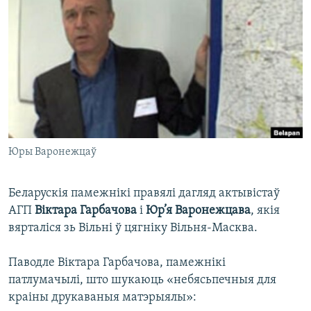
КУЛЬТУРА
МОВА
КАЛЯНДАР
НА ХВАЛЯХ СВАБОДЫ
Юры Варонежцаў
Беларускія памежнікі правялі дагляд актывістаў
АГП
Віктара Гарбачова
і
Юр’я Варонежцава
, якія
вярталіся зь Вільні ў цягніку Вільня-Масква.
Паводле Віктара Гарбачова, памежнікі
патлумачылі, што шукаюць «небясьпечныя для
краіны друкаваныя матэрыялы»: