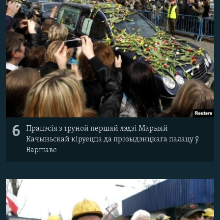
6
Працэсія з труной першай лэдзі Марыяй
Качыньскай кіруецца да прэзыдэнцкага палацу ў
Варшаве