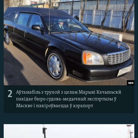
2
Аўтамабіль з труной з целам Марыяі Качыньскй
пакідае бюро судова-медычнай экспэртызы ў
Маскве і накіроўваецца ў аэрапорт