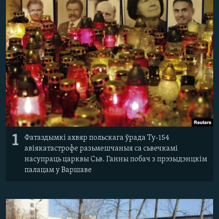
КУЛЬТУРА
МОВА
КАЛЯНДАР
НА ХВАЛЯХ СВАБОДЫ
1
Фатаздымкі ахвяр польскага ўрада Ту-154
авіякатастрофе разьмешчаныя са сьвечкамі
насупраць царквы Сьв. Ганны побач з прэзыдэнцкім
палацам у Варшаве