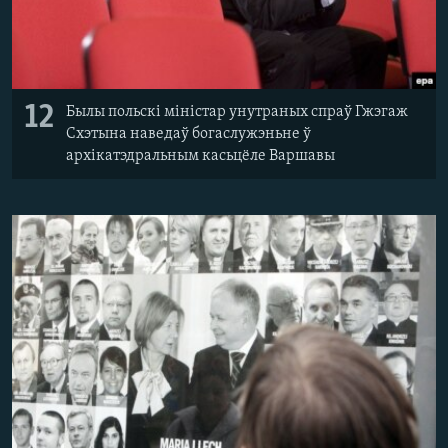
12
Былы польскі міністар унутраных спраў Гжэгаж
Схэтына наведаў богаслужэньне ў
архікатэдральным касьцёле Варшавы