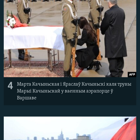
4
Марта Качыньская і Яраслаў Качыньскі каля труны
Марыі Качыньскай у ваенным аэрапорце ў
Варшаве