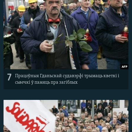
7
Працоўныя Гданьскай судавэрфі трымаць кветкі і
сьвечкі ў памяць пра загіблых