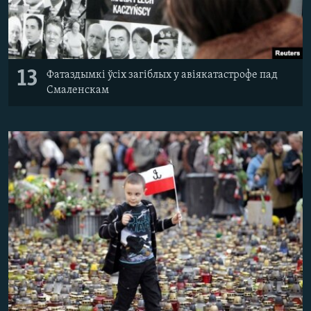
13
Фатаздымкі ўсіх загіблых у авіякатастрофе пад
Смаленскам