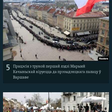
5
Працэсія з труной першай лэдзі Марыяй
Качыньскай кіруецца да прэзыдэнцкага палацу ў
Варшаве