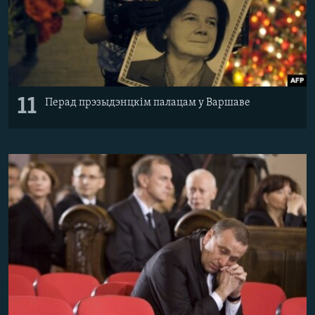
11
Перад прэзыдэнцкім палацам у Варшаве