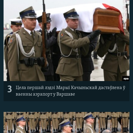
3
Цела першай лэдзі Марыі Качыньскай дастаўлена ў
ваенны аэрапорт у Варшаве