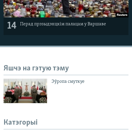
14
Перад прэзыдэнцкім палацам у Варшаве
Яшчэ на гэтую тэму
Эўропа смуткуе
Катэгорыі