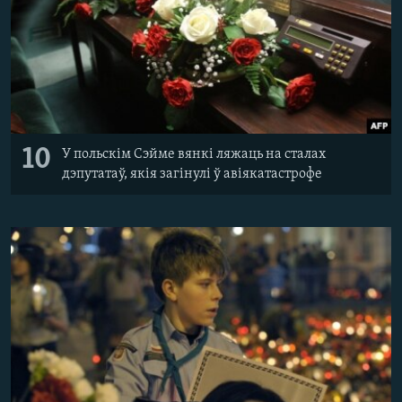
10
У польскім Сэйме вянкі ляжаць на сталах
дэпутатаў, якія загінулі ў авіякатастрофе