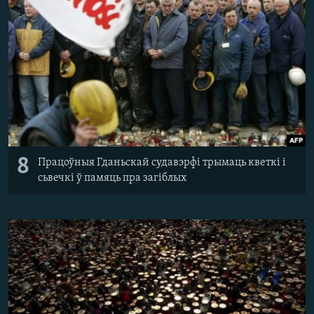
8
Працоўныя Гданьскай судавэрфі трымаць кветкі і
сьвечкі ў памяць пра загіблых