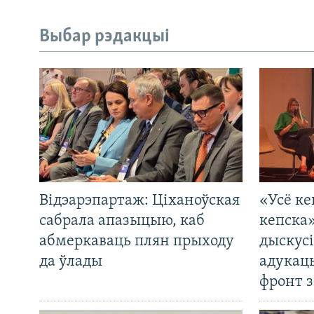
Выбар рэдакцыі
Відэарэпартаж: Ціханоўская
«Усё ке
сабрала апазыцыю, каб
кепска
абмеркаваць плян прыходу
дыскусі
да ўлады
адукац
фронт з