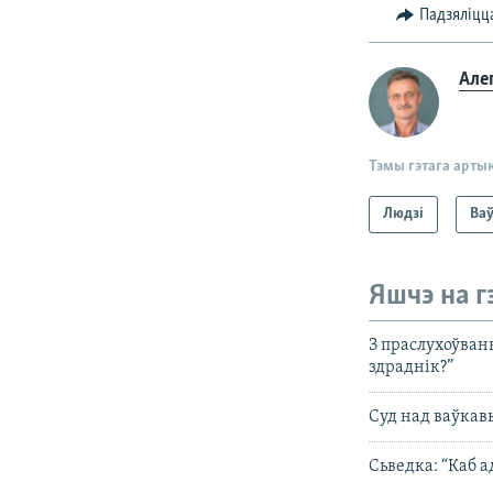
Падзяліцц
Але
Тэмы гэтага арты
Людзі
Ваў
Яшчэ на г
З праслухоўвань
здраднік?”
Суд над ваўкавы
Сьведка: “Каб а