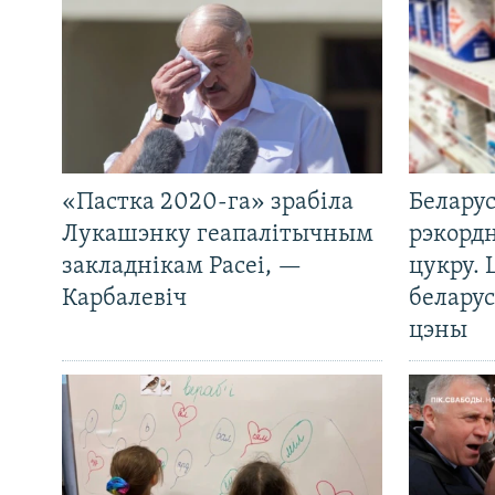
«Пастка 2020-га» зрабіла
Беларус
Лукашэнку геапалітычным
рэкорд
закладнікам Расеі, —
цукру. 
Карбалевіч
беларус
цэны