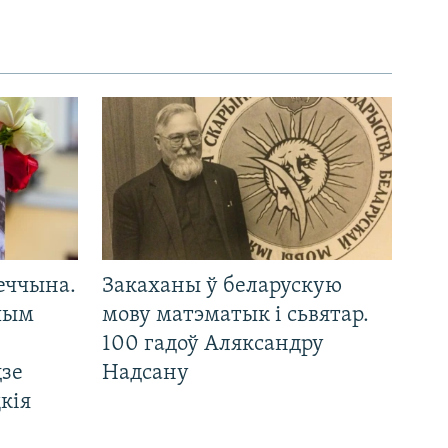
еччына.
Закаханы ў беларускую
 чым
мову матэматык і сьвятар.
100 гадоў Аляксандру
дзе
Надсану
кія