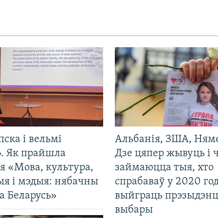
пска і вельмі
Альбанія, ЗША, Ням
». Як прайшла
Дзе цяпер жывуць і
я «Мова, культура,
займаюцца тыя, хто
ыя і мэдыя: нябачны
спрабаваў у 2020 го
а Беларусь»
выйграць прэзыдэнц
выбары