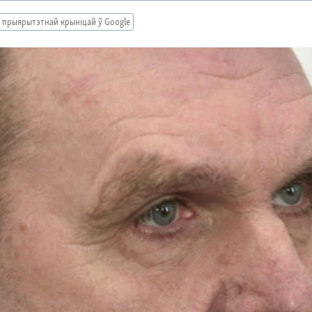
 прыярытэтнай крыніцай ў Google