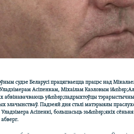
ўным судзе Беларусі працягваецца працэс над Мікала
 Уладзімерам Асіпенкам, Міхаілам Казловым і&nbsp;А
х абвінавачваюць у&nbsp;падрыхтоўцы тэрарыстычны
х злачынстваў. Падзеяй дня сталі матэрыялы праслух
 Уладзімера Асіпенкі, большасьць зь&nbsp;якіх сёньня
 абверг.