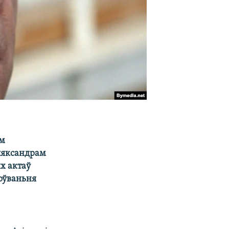
ем
ляксандрам
х актаў
оўваньня