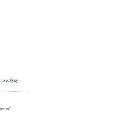
 я хто буду —
едчыя”