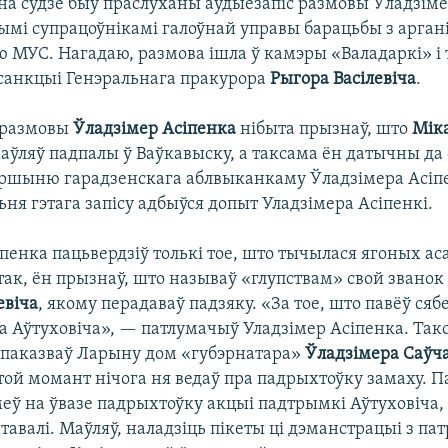
на судзе быў праслуханы аўдыёзапіс размовы Ўладзіме
ымі супрацоўнікамі галоўнай управы барацьбы з арган
 МУС. Нагадаю, размова ішла ў камэры «Валадаркі» і
з санкцыі Генэральнага пракурора
Рыгора Васілевіча
.
 размовы
Ўладзімер Асіпенка
нібыта прызнаў, што
Мік
аўляў падпалы ў Ваўкавыску, а таксама ён датычны да
аршыню гарадзенскага аблвыканкаму Ўладзімера Асіпе
ня гэтага запісу адбыўся допыт Уладзімера Асіпенкі.
пенка пацьвердзіў толькі тое, што тычылася ягоных ас
так, ён прызнаў, што называў «глупствам» свой званок
віча
, якому перадаваў падзяку. «За тое, што павёў ся
на Аўтуховіча», — патлумачыў Уладзімер Асіпенка. Так
 паказваў Ларыну дом «губэрнатара»
Ўладзімера Саўч
 той момант нічога ня ведаў пра падрыхтоўку замаху. П
меў на ўвазе падрыхтоўку акцыі падтрымкі Аўтуховіча, 
авалі. Маўляў, наладзіць пікеты ці дэманстрацыі з па