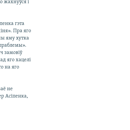
о жахнуўся і
іпенка гэта
іня». Пра яго
чы яму хутка
я праблемы».
іч замовіў
ад яго хацелі
о на яго
ваё не
ер Асіпенка,