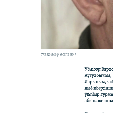
Уладзімер Асіпенка
У&nbsp;Вярхо
Аўтуховічам,
Ларыным, які
ды&nbsp;іншы
ў&nbsp;турме
абвінавачаны