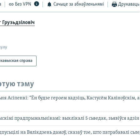
а
Без VPN
Сачыце за абнаўленьнямі
Друкаваць
г Грузьдзіловіч
кулу
кавыская справа
этую тэму
ня Асіпенкі: “Ён будзе героем хадзіць, Кастусём Каліноўскім, а
скімі прадпрымальнікамі: выклікалі 5 сьведак, зьявіўся адзін
дпусьцілі на Вялікдзень дамоў, сказаў тое, што патрабавалі сьл