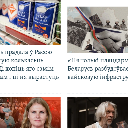
ь прадала ў Расею
ную колькасьць
«Ня толькі пляцдарм
Ці хопіць яго самім
Беларусь разбудоўва
ам і ці ня вырастуць
вайсковую інфрастр