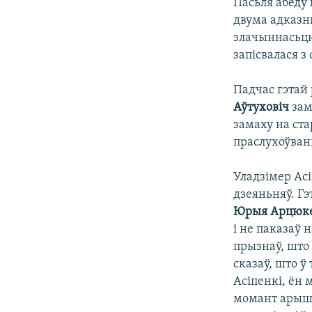
Пасьля абеду 
двума адказн
злачыннасьцю
запісвалася 
Падчас гэтай
Аўтуховіч
зам
замаху на ст
праслухоўвань
Уладзімер Асі
дзеяньняў. Гэ
Юрыя Арцюке
і не паказаў 
прызнаў, што
сказаў, што ў
Асіпенкі, ён 
момант арышт