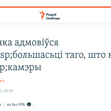
нка адмовіўся
sp;большасьці таго, што 
p;камэры
віч
0, 20:29
а
Без VPN