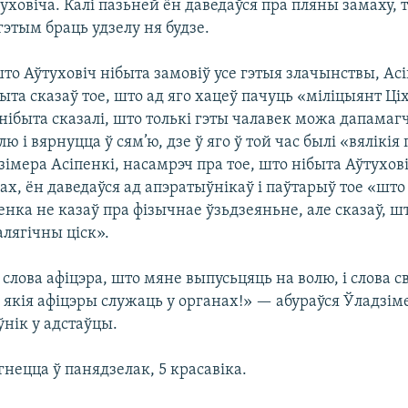
уховіча. Калі пазьней ён даведаўся пра пляны замаху, т
 гэтым браць удзелу ня будзе.
што Аўтуховіч нібыта замовіў усе гэтыя злачынствы, Ас
быта сказаў тое, што ад яго хацеў пачуць «міліцыянт Ціх
нібыта сказалі, што толькі гэты чалавек можа дапамаг
лю і вярнуцца ў сям’ю, дзе ў яго ў той час былі «вялікі
імера Асіпенкі, насамрэч пра тое, што нібыта Аўтухов
ах, ён даведаўся ад апэратыўнікаў і паўтарыў тое «што 
енка не казаў пра фізычнае ўзьдзеяньне, але сказаў, шт
лягічны ціск».
 слова афіцэра, што мяне выпусьцяць на волю, і слова с
 якія афіцэры служаць у органах!» — абураўся Ўладзім
нік у адстаўцы.
нецца ў панядзелак, 5 красавіка.