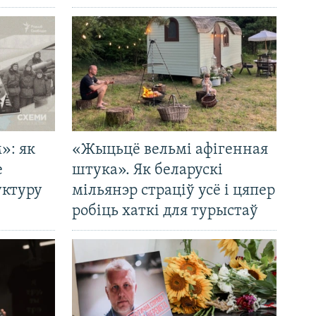
»: як
«Жыцьцё вельмі афігенная
е
штука». Як беларускі
уктуру
мільянэр страціў усё і цяпер
робіць хаткі для турыстаў