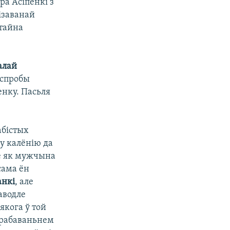
ра Асіпенкі з
ізаванай
 тайна
алай
 спробы
нку. Пасьля
абістых
 у калёнію да
бе як мужчына
сама ён
анкі
, але
аводле
якога ў той
трабаваньнем