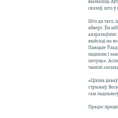
вызваліць Аўт
сказаў, што ў
Што да таго, 
абверг. Ён ні
апэратыўнікі 
выйсьці на во
Паводле Ўладз
падпалы і зам
пачуць». Асіп
чынілі «псыха
«Ціхіня даваў
стрымаў. Вось
сам падпалкоў
Працэс працяг