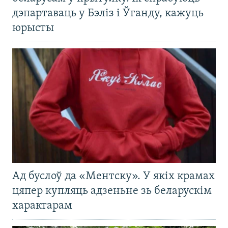
дэпартаваць у Бэліз і Ўганду, кажуць
юрысты
Ад буслоў да «Ментску». У якіх крамах
цяпер купляць адзеньне зь беларускім
характарам