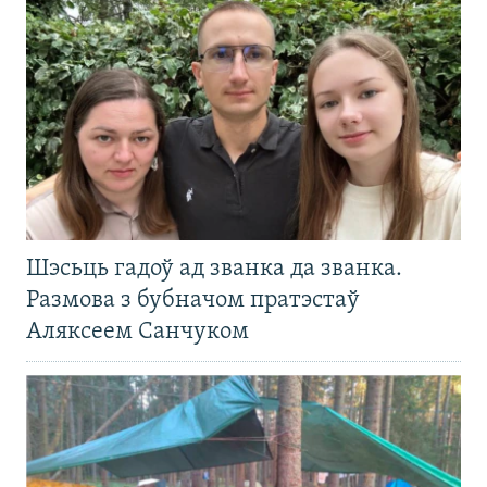
Шэсьць гадоў ад званка да званка.
Размова з бубначом пратэстаў
Аляксеем Санчуком