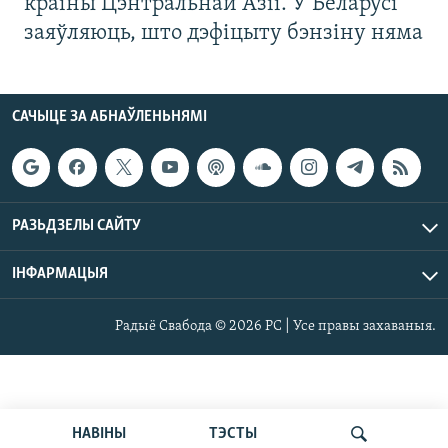
краіны Цэнтральнай Азіі. У Беларусі
заяўляюць, што дэфіцыту бэнзіну няма
САЧЫЦЕ ЗА АБНАЎЛЕНЬНЯМІ
РАЗЬДЗЕЛЫ САЙТУ
ІНФАРМАЦЫЯ
Радыё Свабода © 2026 РС | Усе правы захаваныя.
НАВІНЫ
ТЭСТЫ