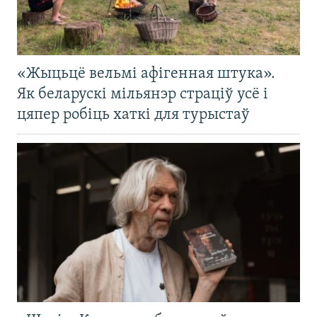
«Жыцьцё вельмі афігенная штука».
Як беларускі мільянэр страціў усё і
цяпер робіць хаткі для турыстаў