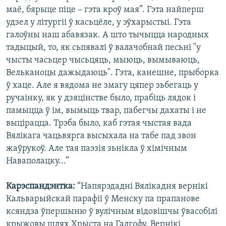
маё, бярыце піце – гэта кроў мая”. Гэта найперш
удзел у літургіі ў касьцёле, у эўхарыстыі. Гэта
галоўны наш абавязак. А што тычыцца народных
тадыцый, то, як сьпявалі ў валачобнай песьні "у
чысты часьцер чысьцяць, мыюць, вымываюць,
Вельканоцы дажыдаюць". Гэта, канешне, прыборка
ў хаце. Але я вядома не змагу цяпер зьбегаць у
ручаінку, як у дзяцінстве было, прабіць лядок і
памыцца ў ім, вымыць твар, пабегчы дахаты і не
выцірацца. Трэба было, каб гэтая чыстая вада
Вялікага чацьвярга высыхала на табе пад звон
жаўрукоў. Але тая паэзія зьнікла ў хімічным
Наваполацку...”
Карэспандэнтка:
“Напярэдадні Вялікадня вернікі
Кальварыйскай парафіі ў Менску па прапанове
ксяндза ўпершыню ў вулічным відовішчы ўвасобілі
крыжовы шлях Хрыста на Галгофу. Вернікі