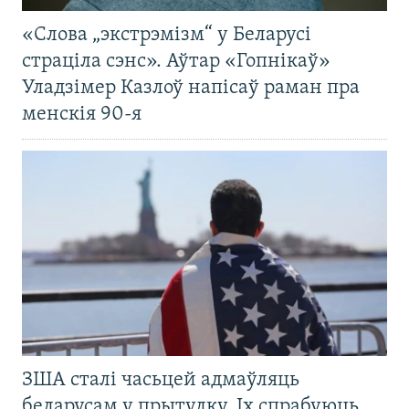
«Слова „экстрэмізм“ у Беларусі
страціла сэнс». Аўтар «Гопнікаў»
Уладзімер Казлоў напісаў раман пра
менскія 90-я
ЗША сталі часьцей адмаўляць
беларусам у прытулку. Іх спрабуюць