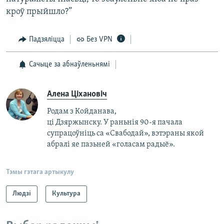
кроў прыйшло?”
Падзяліцца
Без VPN
Сачыце за абнаўленьнямі
Алена Ціхановіч
Родам з Койданава,
ці Дзяржынску. У раньнія
90-я
пачала
супрацоўніць са «Свабодай», вэтэраны якой
абралі яе пазьней «голасам радыё».
Тэмы гэтага артыкулу
Людзі
Культура