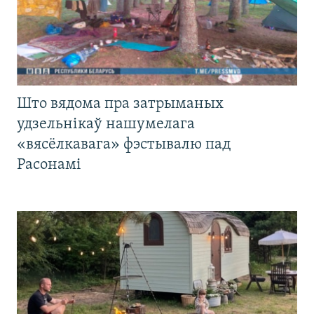
Што вядома пра затрыманых
удзельнікаў нашумелага
«вясёлкавага» фэстывалю пад
Расонамі