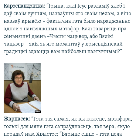
Карэспандэнтка:
“Ірына, калі Ісус разламіў хлеб і
даў сваім вучням, назваўшы яго сваім целам, а віно
назваў крывёю – фактычна гэта было нараджэньне
адной з найвялікшых мэтафар. Калі гаварыць пра
сёньняшні дзень –Чысты чацьвер, або Вялікі
чацьвер – якія зь яго момантаў у хрысьціянскай
традыцыі здаюцца вам найбольш паэтычнымі?”
Жарнасек:
“Гэта тая самая, як вы кажеце, мэтафара,
толькі для мяне гэта сапраўднасьць, тая вера, якую
перадаў нам Хрыстос: “Бярыце ешце – гэта цела