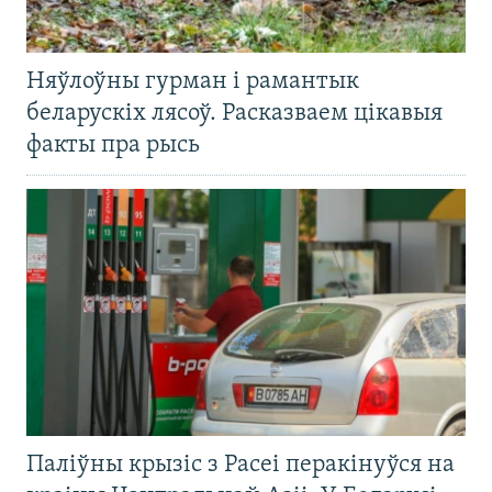
Няўлоўны гурман і рамантык
беларускіх лясоў. Расказваем цікавыя
факты пра рысь
Паліўны крызіс з Расеі перакінуўся на