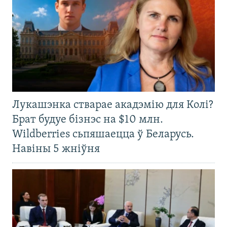
Лукашэнка стварае акадэмію для Колі?
Брат будуе бізнэс на $10 млн.
Wildberries сьпяшаецца ў Беларусь.
Навіны 5 жніўня