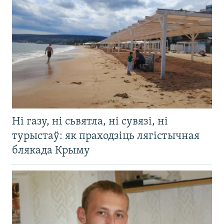
Ні газу, ні сьвятла, ні сувязі, ні
турыстаў: як праходзіць лягістычная
блякада Крыму