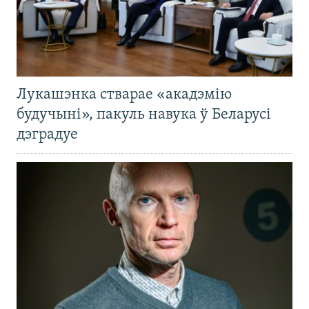
Лукашэнка стварае «акадэмію
будучыні», пакуль навука ў Беларусі
дэградуе