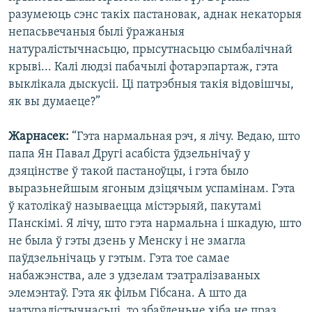
разумеюць сэнс такіх пастановак, аднак некаторыя
непасьвечаныя былі ўражаныя
натуралістычнасьцю, прысутнасьцю сымбалічнай
крыві... Калі людзі пабачылі фотарэпартаж, гэта
выклікала дыскусіі. Ці патрэбныя такія відовішчы,
як вы думаеце?”
Жарнасек:
“Гэта нармальная рэч, я лічу. Ведаю, што
папа Ян Павал Другі асабіста ўдзельнічаў у
дзяцінстве ў такой пастаноўцы, і гэта было
выразьнейшым ягоным дзіцячым успамінам. Гэта
ў католікаў называецца містэрыяй, пакутамі
Панскімі. Я лічу, што гэта нармальна і шкадую, што
не была ў гэты дзень у Менску і не змагла
паўдзельнічаць у гэтым. Гэта тое самае
набажэнства, але з удзелам тэатралізаваных
элемэнтаў. Гэта як фільм Гібсана. А што да
натуралістычнасьці, то збаўленьне хіба не праз