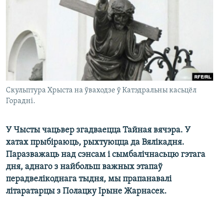
КУЛЬТУРА
МОВА
КАЛЯНДАР
НА ХВАЛЯХ СВАБОДЫ
Скульптура Хрыста на ўваходзе ў Катэдральны касьцёл
Горадні.
У Чысты чацьвер згадваецца Тайная вячэра. У
хатах прыбіраюць, рыхтуюцца да Вялікадня.
Паразважаць над сэнсам і сымбалічнасьцю гэтага
дня, аднаго з найбольш важных этапаў
перадвелікоднага тыдня, мы прапанавалі
літаратарцы з Полацку Ірыне Жарнасек.