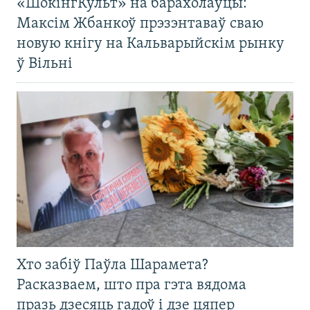
«ШокінгКульт» на барахолаўцы:
Максім Жбанкоў прэзэнтаваў сваю
новую кнігу на Кальварыйскім рынку
ў Вільні
Хто забіў Паўла Шарамета?
Расказваем, што пра гэта вядома
празь дзесяць гадоў і дзе цяпер