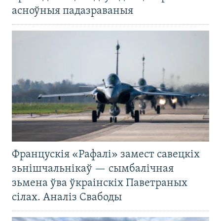
асноўныя падазраваныя
Францускія «Рафалі» замест савецкіх
зьнішчальнікаў — сымбалічная
зьмена ўва ўкраінскіх Паветраных
сілах. Аналіз Свабоды