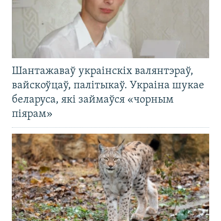
Шантажаваў украінскіх валянтэраў,
вайскоўцаў, палітыкаў. Украіна шукае
беларуса, які займаўся «чорным
піярам»