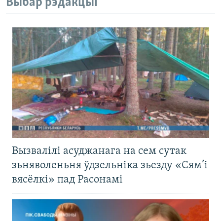
Выбар рэдакцыі
Вызвалілі асуджанага на сем сутак
зьняволеньня ўдзельніка зьезду «Сям’і
вясёлкі» пад Расонамі