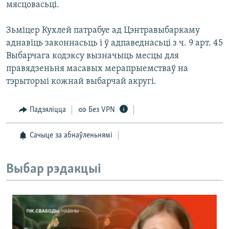
мясцовасьці.
Зьміцер Кухлей патрабуе ад Цэнтравыбаркаму
аднавіць законнасьць і ў адпаведнасьці з ч. 9 арт. 45
Выбарчага кодэксу вызначыць месцы для
правядзеньня масавых мерапрыемстваў на
тэрыторыі кожнай выбарчай акругі.
Падзяліцца
Без VPN
Сачыце за абнаўленьнямі
Выбар рэдакцыі