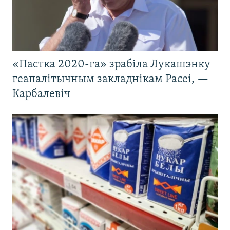
«Пастка 2020-га» зрабіла Лукашэнку
геапалітычным закладнікам Расеі, —
Карбалевіч