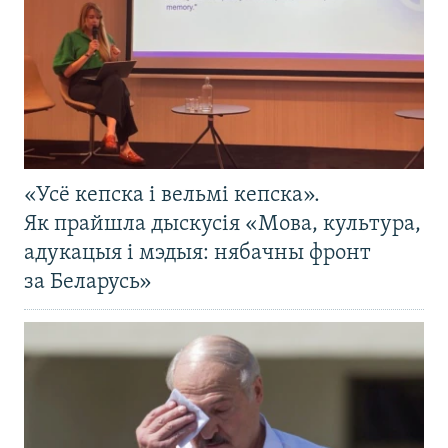
«Усё кепска і вельмі кепска».
Як прайшла дыскусія «Мова, культура,
адукацыя і мэдыя: нябачны фронт
за Беларусь»