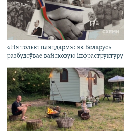
«Ня толькі пляцдарм»: як Беларусь
разбудоўвае вайсковую інфраструктуру