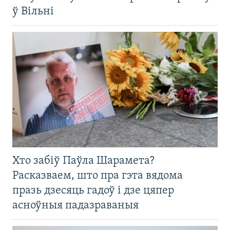
ў Вільні
Хто забіў Паўла Шарамета?
Расказваем, што пра гэта вядома
празь дзесяць гадоў і дзе цяпер
асноўныя падазраваныя