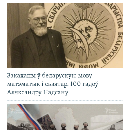
Закаханы ў беларускую мову
матэматык і сьвятар. 100 гадоў
Аляксандру Надсану