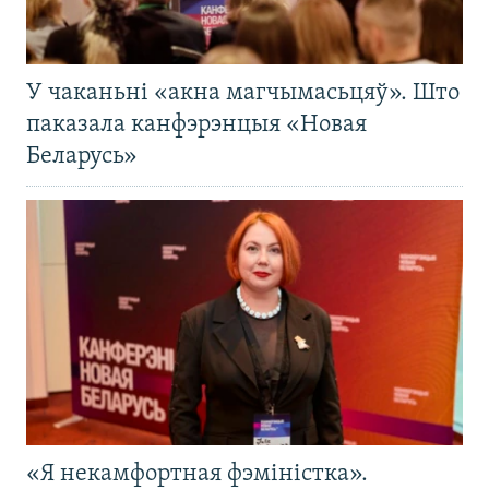
У чаканьні «акна магчымасьцяў». Што
паказала канфэрэнцыя «Новая
Беларусь»
«Я некамфортная фэміністка».