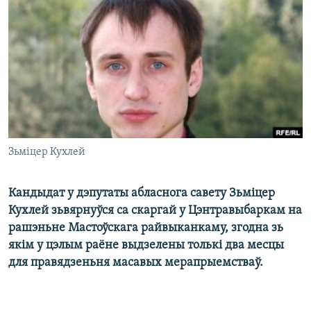
КУЛЬТУРА
МОВА
КАЛЯНДАР
НА ХВАЛЯХ СВАБОДЫ
Зьміцер Кухлей
Кандыдат у дэпутаты абласнога савету Зьміцер
Кухлей зьвярнуўся са скаргай у Цэнтравыбаркам на
рашэньне Мастоўскага райвыканкаму, згодна зь
якім у цэлым раёне выдзелены толькі два месцы
для правядзеньня масавых мерапрыемстваў.