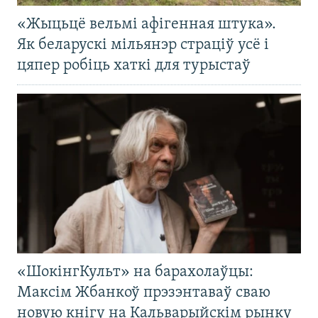
«Жыцьцё вельмі афігенная штука».
Як беларускі мільянэр страціў усё і
цяпер робіць хаткі для турыстаў
«ШокінгКульт» на барахолаўцы:
Максім Жбанкоў прэзэнтаваў сваю
новую кнігу на Кальварыйскім рынку