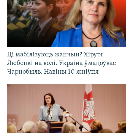
Ці мабілізуюць жанчын? Хірург
Любецкі на волі. Украіна ўмацоўвае
Чарнобыль. Навіны 10 жніўня