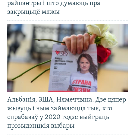
райцэнтры і што думаюць пра
закрыцьцё мяжы
Альбанія, ЗША, Нямеччына. Дзе цяпер
жывуць і чым займаюцца тыя, хто
спрабаваў у 2020 годзе выйграць
прэзыдэнцкія выбары