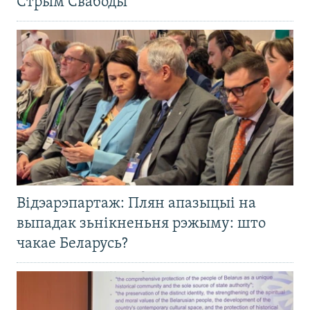
Стрым Свабоды
Відэарэпартаж: Плян апазыцыі на
выпадак зьнікненьня рэжыму: што
чакае Беларусь?