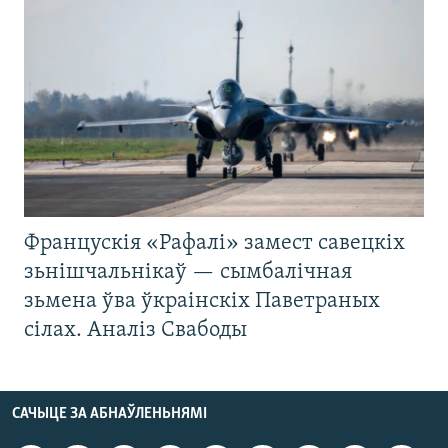
Францускія «Рафалі» замест савецкіх
зьнішчальнікаў — сымбалічная
зьмена ўва ўкраінскіх Паветраных
сілах. Аналіз Свабоды
САЧЫЦЕ ЗА АБНАЎЛЕНЬНЯМІ