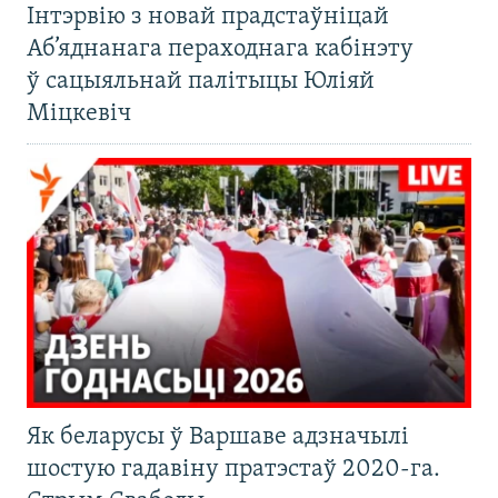
Інтэрвію з новай прадстаўніцай
Аб’яднанага пераходнага кабінэту
ў сацыяльнай палітыцы Юліяй
Міцкевіч
Як беларусы ў Варшаве адзначылі
шостую гадавіну пратэстаў 2020-га.