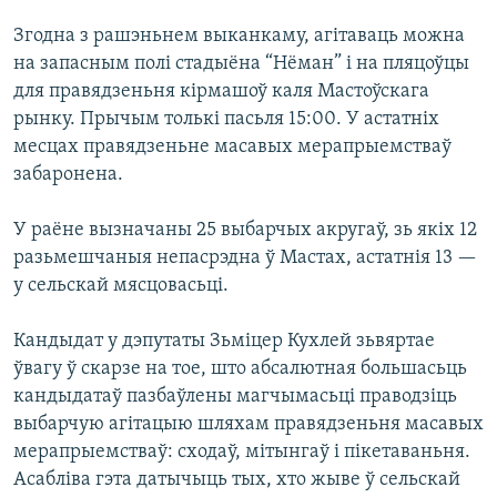
Згодна з рашэньнем выканкаму, агітаваць можна
на запасным полі стадыёна “Нёман” і на пляцоўцы
для правядзеньня кірмашоў каля Мастоўскага
рынку. Прычым толькі пасьля 15:00. У астатніх
месцах правядзеньне масавых мерапрыемстваў
забаронена.
У раёне вызначаны 25 выбарчых акругаў, зь якіх 12
разьмешчаныя непасрэдна ў Мастах, астатнія 13 —
у сельскай мясцовасьці.
Кандыдат у дэпутаты Зьміцер Кухлей зьвяртае
ўвагу ў скарзе на тое, што абсалютная большасьць
кандыдатаў пазбаўлены магчымасьці праводзіць
выбарчую агітацыю шляхам правядзеньня масавых
мерапрыемстваў: сходаў, мітынгаў і пікетаваньня.
Асабліва гэта датычыць тых, хто жыве ў сельскай