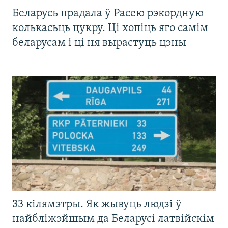
Беларусь прадала ў Расею рэкордную
колькасьць цукру. Ці хопіць яго самім
беларусам і ці ня вырастуць цэны
33 кілямэтры. Як жывуць людзі ў
найбліжэйшым да Беларусі латвійскім