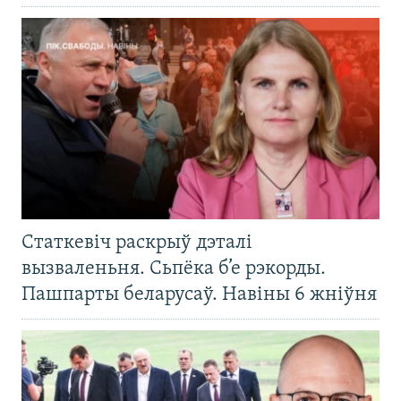
Статкевіч раскрыў дэталі
вызваленьня. Сьпёка б’е рэкорды.
Пашпарты беларусаў. Навіны 6 жніўня