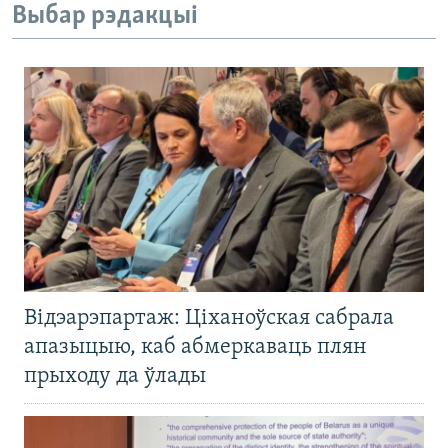
Выбар рэдакцыі
Відэарэпартаж: Ціханоўская сабрала
апазыцыю, каб абмеркаваць плян
прыходу да ўлады