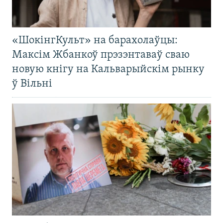
«ШокінгКульт» на барахолаўцы:
Максім Жбанкоў прэзэнтаваў сваю
новую кнігу на Кальварыйскім рынку
ў Вільні