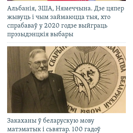
Альбанія, ЗША, Нямеччына. Дзе цяпер
жывуць і чым займаюцца тыя, хто
спрабаваў у 2020 годзе выйграць
прэзыдэнцкія выбары
Закаханы ў беларускую мову
матэматык і сьвятар. 100 гадоў