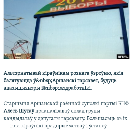
КУЛЬТУРА
МОВА
КАЛЯНДАР
НА ХВАЛЯХ СВАБОДЫ
Альтэрнатывай кіраўнікам рознага ўзроўню, якія
балятуюцца ў&nbsp;Аршанскі гарсавет, будуць
апазыцыянэры і&nbsp;мэдработнікі.
Старшыня Аршанскай раённай суполкі партыі БНФ
Алесь Шутаў
прааналізаваў склад групы
кандыдатаў у дэпутаты гарсавету. Большасьць зь іх
— гэта кіраўнікі прадпрыемстваў і ўстаноў.