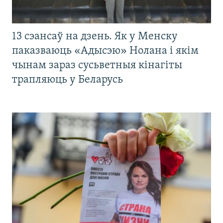
13 сэансаў на дзень. Як у Менску
паказваюць «Адысэю» Нолана і якім
чынам зараз сусьветныя кінагіты
трапляюць у Беларусь