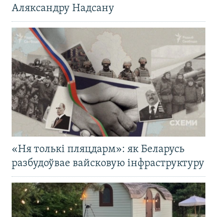
Аляксандру Надсану
«Ня толькі пляцдарм»: як Беларусь
разбудоўвае вайсковую інфраструктуру