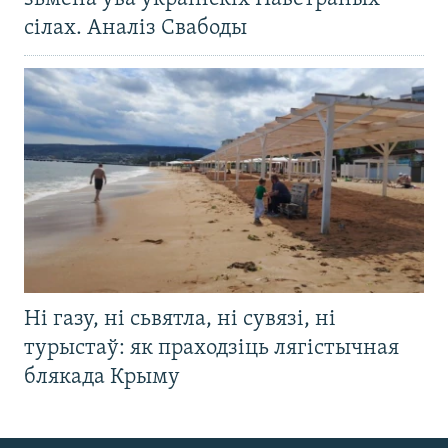
сілах. Аналіз Свабоды
Ні газу, ні сьвятла, ні сувязі, ні
турыстаў: як праходзіць лягістычная
блякада Крыму