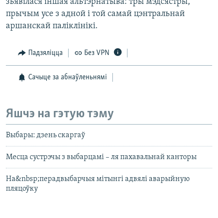
зьявілася іншая альтэрнатыва: тры мэдсястры,
прычым усе з адной і той самай цэнтральнай
аршанскай паліклінікі.
Падзяліцца
Без VPN
Сачыце за абнаўленьнямі
Яшчэ на гэтую тэму
Выбары: дзень скаргаў
Месца сустрэчы з выбарцамі – ля пахавальнай канторы
На&nbsp;перадвыбарчыя мітынгі адвялі аварыйную
пляцоўку