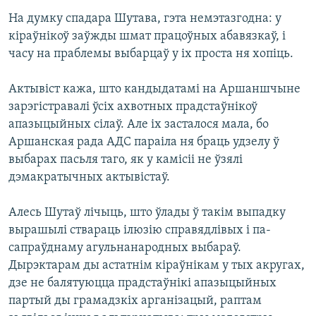
На думку спадара Шутава, гэта немэтазгодна: у
кіраўнікоў заўжды шмат працоўных абавязкаў, і
часу на праблемы выбарцаў у іх проста ня хопіць.
Актывіст кажа, што кандыдатамі на Аршаншчыне
зарэгістравалі ўсіх ахвотных прадстаўнікоў
апазыцыйных сілаў. Але іх засталося мала, бо
Аршанская рада АДС параіла ня браць удзелу ў
выбарах пасьля таго, як у камісіі не ўзялі
дэмакратычных актывістаў.
Алесь Шутаў лічыць, што ўлады ў такім выпадку
вырашылі ствараць ілюзію справядлівых і па-
сапраўднаму агульнанародных выбараў.
Дырэктарам ды астатнім кіраўнікам у тых акругах,
дзе не балятуюцца прадстаўнікі апазыцыйных
партый ды грамадзкіх арганізацый, раптам