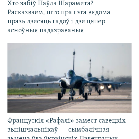
Хто забіў Паўла Шарамета?
Расказваем, што пра гэта вядома
празь дзесяць гадоў і дзе цяпер
асноўныя падазраваныя
Францускія «Рафалі» замест савецкіх
зьнішчальнікаў — сымбалічная
зьмена ўва ўкраінскіх Паветраных