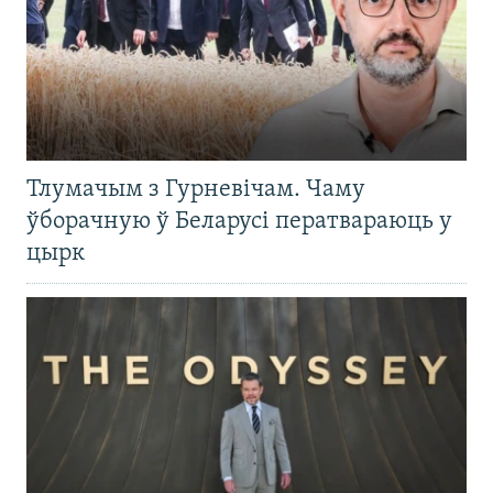
Тлумачым з Гурневічам. Чаму
ўборачную ў Беларусі ператвараюць у
цырк