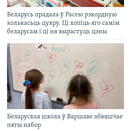
Беларусь прадала ў Расею рэкордную
колькасьць цукру. Ці хопіць яго самім
беларусам і ці ня вырастуць цэны
Беларуская школа ў Варшаве абвяшчае
пяты набор