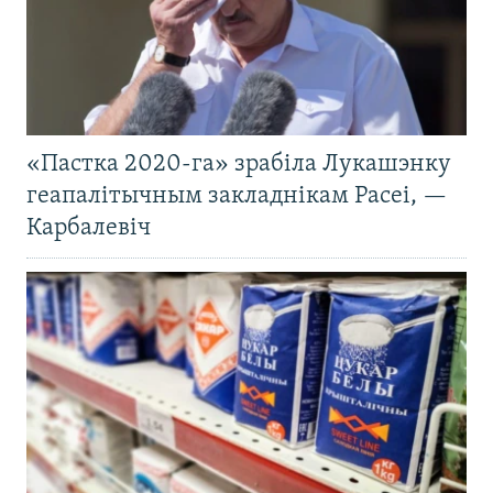
«Пастка 2020-га» зрабіла Лукашэнку
геапалітычным закладнікам Расеі, —
Карбалевіч