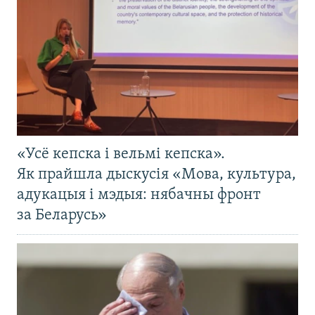
«Усё кепска і вельмі кепска».
Як прайшла дыскусія «Мова, культура,
адукацыя і мэдыя: нябачны фронт
за Беларусь»