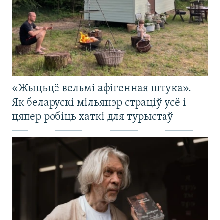
«Жыцьцё вельмі афігенная штука».
Як беларускі мільянэр страціў усё і
цяпер робіць хаткі для турыстаў