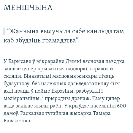
МЕНШЧЫНА
“Жанчына вылучыла сябе кандыдатам,
каб абудзіць грамадзтва”
У Барысаве ў мікрараёне Дымкі вясновая паводка
залівае цяпер прыватныя падворкі, гаражы й
скляпы. Вінаватымі мясцовыя жыхары лічаць
будаўнікоў: без належных дасьледаваньняў яны
вялі працы ў пойме Бярэзіны, разбурылі і
мэліярацыйны, і прыродны дрэнаж. Таму цяпер
вада залівае жылы раён. У крыўдзе насельнікі 600
дамоў. Расказвае тутэйшая жыхарка Тамара
Каважэнка: