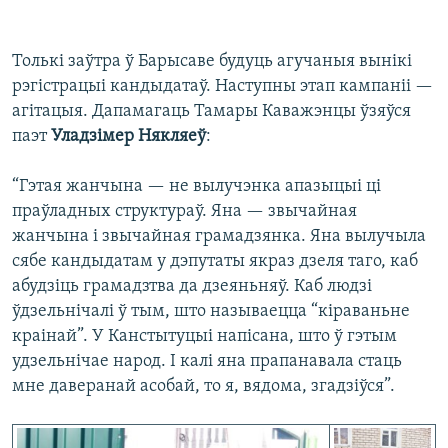
Толькі заўтра ў Барысаве будуць агучаныя вынікі
рэгістрацыі кандыдатаў. Наступны этап кампаніі —
агітацыя. Дапамагаць Тамары Каважэнцы ўзяўся
паэт
Уладзімер Някляеў
:
“Гэтая жанчына — не вылучэнка апазыцыі ці
праўладных структураў. Яна — звычайная
жанчына і звычайная грамадзянка. Яна вылучыла
сябе кандыдатам у дэпутаты якраз дзеля таго, каб
абудзіць грамадзтва да дзеяньняў. Каб людзі
ўдзельнічалі ў тым, што называецца “кіраваньне
краінай”. У Канстытуцыі напісана, што ў гэтым
удзельнічае народ. І калі яна прапанавала стаць
мне даверанай асобай, то я, вядома, згадзіўся”.