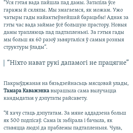
“Уся гэтая вада пайшла пад дамы. Затапіла ўсе
гаражы й скляпы. Мы змагаемся, як можам. Ужо
чатыры гады найактыўнейшай барацьбы! Аднак за
гэты час вада займае ўсё большую прастору. Новыя
дамы трапляюць пад падтапленьні. За гэтыя гады
мы больш як 60 разоў зьвярталіся ў самыя розныя
структуры ўлады”.
“Ніхто нават рукі дапамогі не працягне”
Пакрыўджаная на бязьдзейнасьць мясцовай улады,
Тамара Каважэнка
вырашыла сама вылучацца
кандыдатам у дэпутаты райсавету.
“Я хачу стаць дэпутатам. За мяне аддадзена больш
як 500 подпісаў. Сама іх зьбірала і бачыла, як
ставяцца людзі да праблемы падтапленьня. Чула,