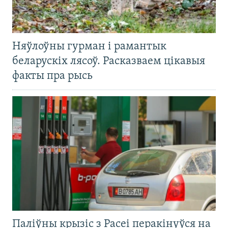
Няўлоўны гурман і рамантык
беларускіх лясоў. Расказваем цікавыя
факты пра рысь
Паліўны крызіс з Расеі перакінуўся на