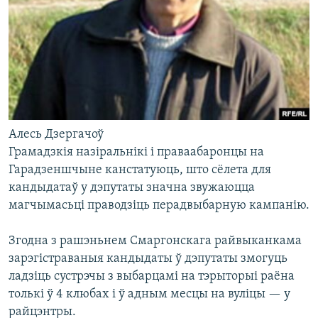
Алесь Дзергачоў
Грамадзкія назіральнікі і праваабаронцы на
Гарадзеншчыне канстатуюць, што сёлета для
кандыдатаў у дэпутаты значна звужаюцца
магчымасьці праводзіць перадвыбарную кампанію.
Згодна з рашэньнем Смаргонскага райвыканкама
зарэгістраваныя кандыдаты ў дэпутаты змогуць
ладзіць сустрэчы з выбарцамі на тэрыторыі раёна
толькі ў 4 клюбах і ў адным месцы на вуліцы — у
райцэнтры.