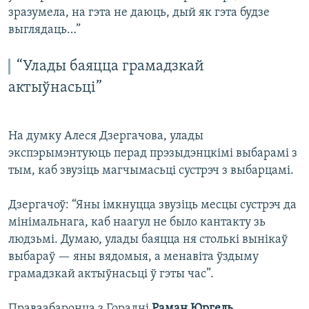
зразумела, на гэта не даюць, дый як гэта будзе
выглядаць…”
“Улады баяцца грамадзкай
актыўнасьці”
На думку Алеся Дзергачова, улады
экспэрымэнтуюць перад прэзыдэнцкімі выбарамі з
тым, каб звузіць магчымасьці сустрэч з выбарцамі.
Дзергачоў: “Яны імкнуцца звузіць месцы сустрэч да
мінімальнага, каб наагул не было кантакту зь
людзьмі. Думаю, улады баяцца ня столькі вынікаў
выбараў — яны вядомыя, а менавіта ўздыму
грамадзкай актыўнасьці ў гэты час”.
Праваабаронца з Горадні
Раман Юргель
,