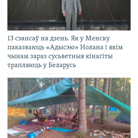
13 сэансаў на дзень. Як у Менску
паказваюць «Адысэю» Нолана і якім
чынам зараз сусьветныя кінагіты
трапляюць у Беларусь