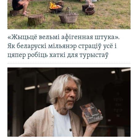
«Жыцьцё вельмі афігенная штука».
Як беларускі мільянэр страціў усё і
цяпер робіць хаткі для турыстаў