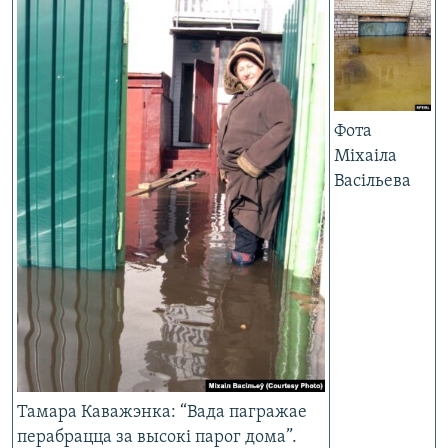
Фота
Міхаіла
Васільева
Тамара Каважэнка: “Вада пагражае
перабрацца за высокі парог дома”.