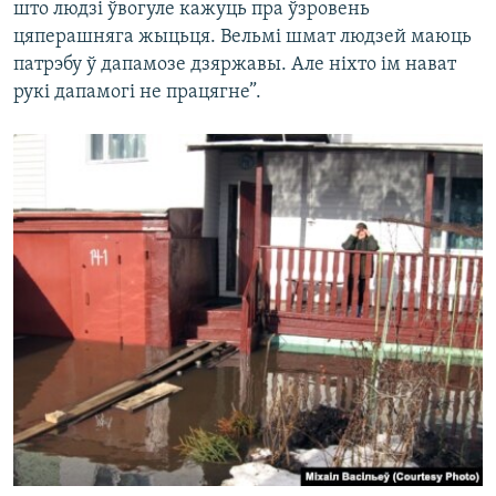
што людзі ўвогуле кажуць пра ўзровень
цяперашняга жыцьця. Вельмі шмат людзей маюць
патрэбу ў дапамозе дзяржавы. Але ніхто ім нават
рукі дапамогі не працягне”.