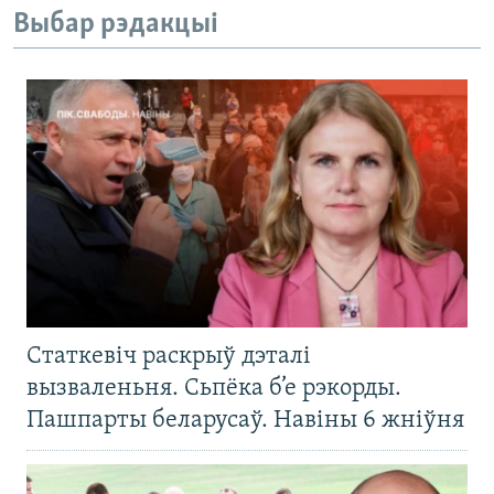
Выбар рэдакцыі
Статкевіч раскрыў дэталі
вызваленьня. Сьпёка б’е рэкорды.
Пашпарты беларусаў. Навіны 6 жніўня