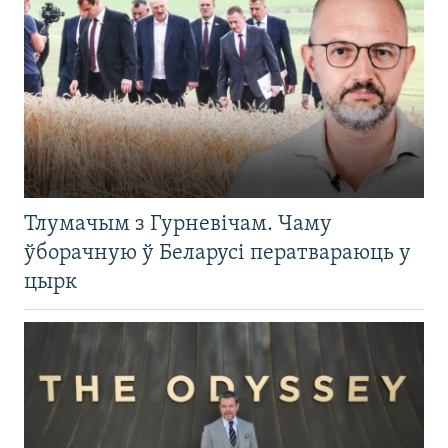
Тлумачым з Гурневічам. Чаму
ўборачную ў Беларусі ператвараюць у
цырк