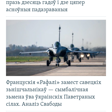
празь дзесяць гадоў і дзе цяпер
асноўныя падазраваныя
Францускія «Рафалі» замест савецкіх
зьнішчальнікаў — сымбалічная
зьмена ўва ўкраінскіх Паветраных
сілах. Аналіз Свабоды