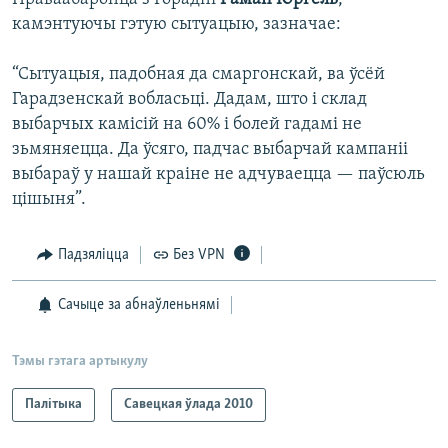
камэнтуючы гэтую сытуацыю, зазначае:
“Сытуацыя, падобная да смаргонскай, ва ўсёй
Гарадзенскай вобласьці. Дадам, што і склад
выбарчых камісій на 60% і болей гадамі не
зьмяняецца. Да ўсяго, падчас выбарчай кампаніі
выбараў у нашай краіне не адчуваецца — паўсюль
цішыня”.
Падзяліцца
Без VPN
Сачыце за абнаўленьнямі
Тэмы гэтага артыкулу
Палітыка
Савецкая ўлада 2010