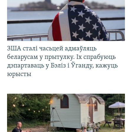
ЗША сталі часьцей адмаўляць
беларусам у прытулку. Іх спрабуюць
дэпартаваць у Бэліз і Ўганду, кажуць
юрысты