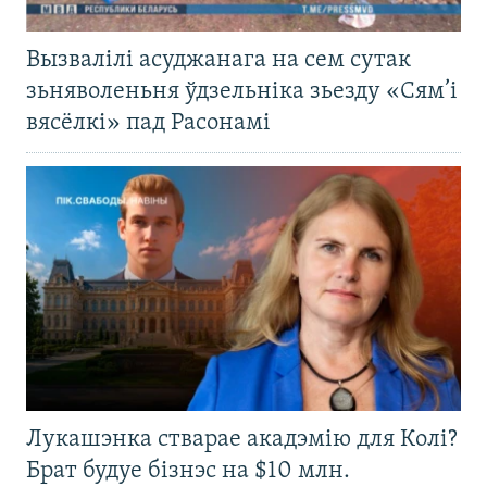
Вызвалілі асуджанага на сем сутак
зьняволеньня ўдзельніка зьезду «Сям’і
вясёлкі» пад Расонамі
Лукашэнка стварае акадэмію для Колі?
Брат будуе бізнэс на $10 млн.