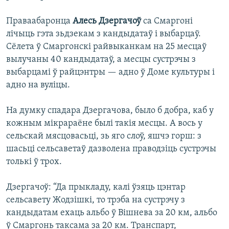
Праваабаронца
Алесь Дзергачоў
са Смаргоні
лічыць гэта зьдзекам з кандыдатаў і выбарцаў.
Сёлета ў Смаргонскі райвыканкам на 25 месцаў
вылучаны 40 кандыдатаў, а месцы сустрэчы з
выбарцамі ў райцэнтры — адно ў Доме культуры і
адно на вуліцы.
На думку спадара Дзергачова, было б добра, каб у
кожным мікрараёне былі такія месцы. А вось у
сельскай мясцовасьці, зь яго слоў, яшчэ горш: з
шасьці сельсаветаў дазволена праводзіць сустрэчы
толькі ў трох.
Дзергачоў: “Да прыкладу, калі ўзяць цэнтар
сельсавету Жодзішкі, то трэба на сустрэчу з
кандыдатам ехаць альбо ў Вішнева за 20 км, альбо
ў Смаргонь таксама за 20 км. Транспарт,