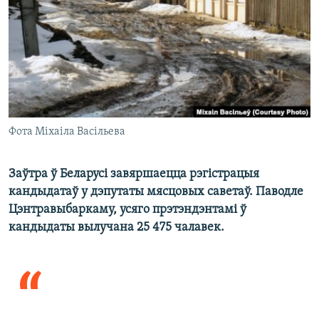
КУЛЬТУРА
МОВА
КАЛЯНДАР
НА ХВАЛЯХ СВАБОДЫ
Фота Міхаіла Васільева
Заўтра ў Беларусі завяршаецца рэгістрацыя
кандыдатаў у дэпутаты мясцовых саветаў. Паводле
Цэнтравыбаркаму, усяго прэтэндэнтамі ў
кандыдаты вылучана 25 475 чалавек.