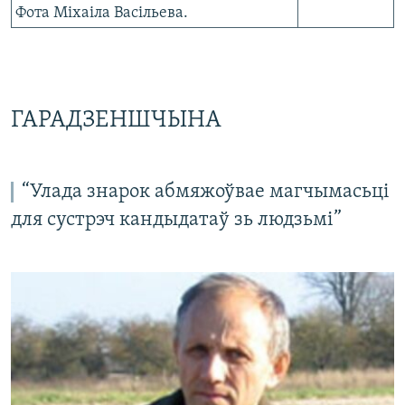
Фота Міхаіла Васільева.
ГАРАДЗЕНШЧЫНА
“Улада знарок абмяжоўвае магчымасьці
для сустрэч кандыдатаў зь людзьмі”