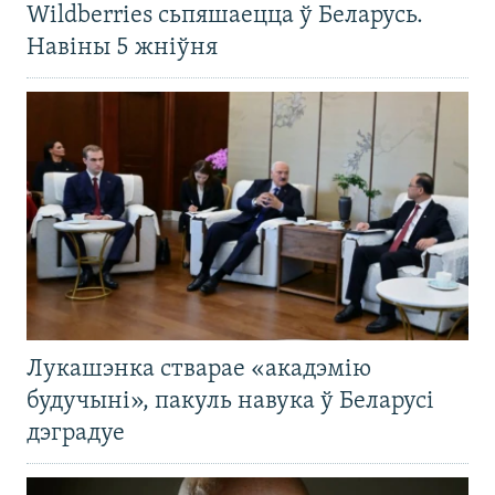
Wildberries сьпяшаецца ў Беларусь.
Навіны 5 жніўня
Лукашэнка стварае «акадэмію
будучыні», пакуль навука ў Беларусі
дэградуе