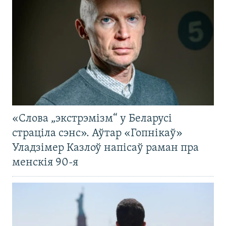
«Слова „экстрэмізм“ у Беларусі
страціла сэнс». Аўтар «Гопнікаў»
Уладзімер Казлоў напісаў раман пра
менскія 90-я