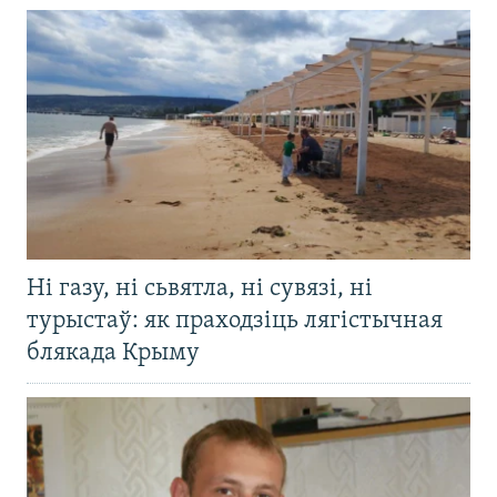
Ні газу, ні сьвятла, ні сувязі, ні
турыстаў: як праходзіць лягістычная
блякада Крыму