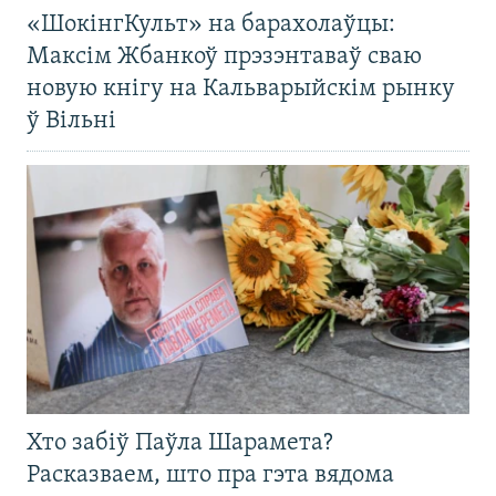
«ШокінгКульт» на барахолаўцы:
Максім Жбанкоў прэзэнтаваў сваю
новую кнігу на Кальварыйскім рынку
ў Вільні
Хто забіў Паўла Шарамета?
Расказваем, што пра гэта вядома