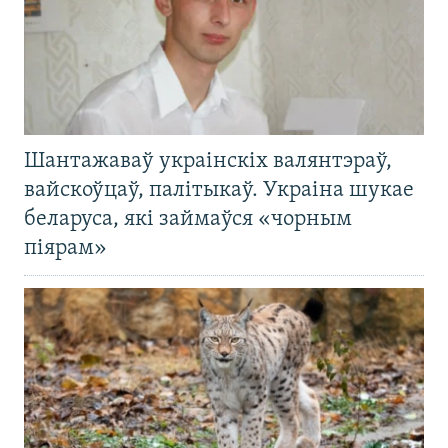
Шантажаваў украінскіх валянтэраў,
вайскоўцаў, палітыкаў. Украіна шукае
беларуса, які займаўся «чорным
піярам»