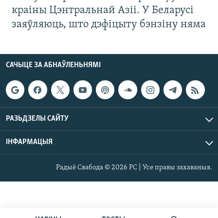
краіны Цэнтральнай Азіі. У Беларусі
заяўляюць, што дэфіцыту бэнзіну няма
САЧЫЦЕ ЗА АБНАЎЛЕНЬНЯМІ
РАЗЬДЗЕЛЫ САЙТУ
ІНФАРМАЦЫЯ
Радыё Свабода © 2026 РС | Усе правы захаваныя.